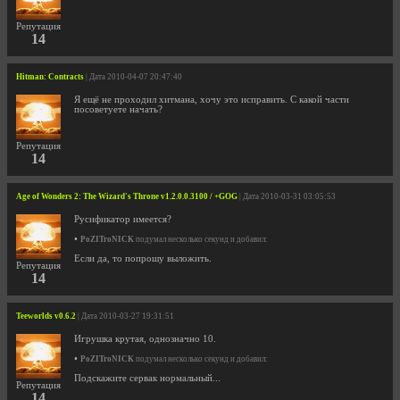
Репутация
14
Hitman: Contracts
| Дата 2010-04-07 20:47:40
Я ещё не проходил хитмана, хочу это исправить. С какой части
посоветуете начать?
Репутация
14
Age of Wonders 2: The Wizard's Throne v1.2.0.0.3100 / +GOG
| Дата 2010-03-31 03:05:53
Русификатор имеется?
•
PoZITroNICK
подумал несколько секунд и добавил:
Если да, то попрошу выложить.
Репутация
14
Teeworlds v0.6.2
| Дата 2010-03-27 19:31:51
Игрушка крутая, однозначно 10.
•
PoZITroNICK
подумал несколько секунд и добавил:
Подскажите сервак нормальный...
Репутация
14