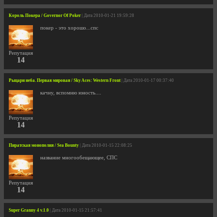
Король Покера / Governor Of Poker
| Дата 2010-01-21 19:59:28
покер - это хорошо...спс
Репутация
14
Рыцари неба. Первая мировая / Sky Aces: Western Front
| Дата 2010-01-17 00:37:40
качну, вспомню юность....
Репутация
14
Пиратская монополия / Sea Bounty
| Дата 2010-01-15 22:08:25
название многообещающее, СПС
Репутация
14
Super Granny 4 v.1.0
| Дата 2010-01-15 21:57:41