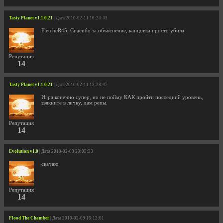
Tasty Planet v1.1.0.21
| Дата 2010-02-11 16:24:43
FletcheR45, Спасибо за объяснение, канцовка просто убила
Репутация
14
Tasty Planet v1.1.0.21
| Дата 2010-02-11 13:28:47
Игра конечно супер, но не пойму КАК пройти последний уровень,
звякните в личку, дам репы.
Репутация
14
Evolution v1.0
| Дата 2010-02-09 23:05:33
скачаю
Репутация
14
Flood The Chamber
| Дата 2010-02-09 16:12:01