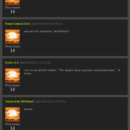
Репутация
14
Panzer General 3 in 1
| Дата 2010-02-24 19:26:32
как насчёт депозита, летитбита?
Репутация
14
Fortix v1.0
| Дата 2010-02-21 12:14:39
что то на ютубе пишет: "Это видео было удалено пользователем.". А
жаль...
Репутация
14
Attack of the 50ft Robot!
| Дата 2010-02-15 23:49:52
качаю
Репутация
14