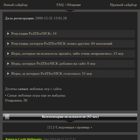
Левый сайдбар
FAQ / Общение
Правый сайдбар
Профиль пользователя PoZITroNICK
Дата регистрации:
2009-12-31 13:01:28
Репутация PoZITroNICK: 14
Репутация, которую PoZITroNICK менял другим: 84 изменений
Игры, которые пользователь прошёл, либо очень понравились: 23 игр
Игры, которые PoZITroNICK добавил на сайт: 0 игр
Игры, за которые PoZITroNICK голосовал: 55 игр
Десятка
самых
любимых игр с сайта:
• Самые любимые игры еще не выбраны.
Отправить ЛС
Комментарии пользователя (43 шт.)
[1]
2
Следующая страница »
Return to Castle Wolfenstein
| Дата 2010-04-12 13:27:07