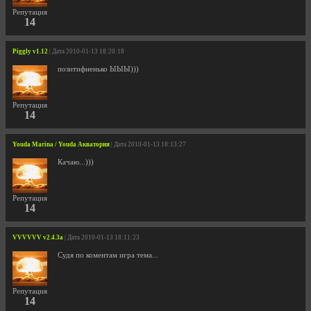
Репутация
14
Piggly v1.12
| Дата 2010-01-13 18:20:18
позитифненько ЫЫЫ)))
Репутация
14
Youda Marina / Youda Акватория
| Дата 2010-01-13 18:13:27
Качаю...)))
Репутация
14
VVVVVV v2.4.3a
| Дата 2010-01-13 18:11:23
Судя по коментам игра тема...
Репутация
14