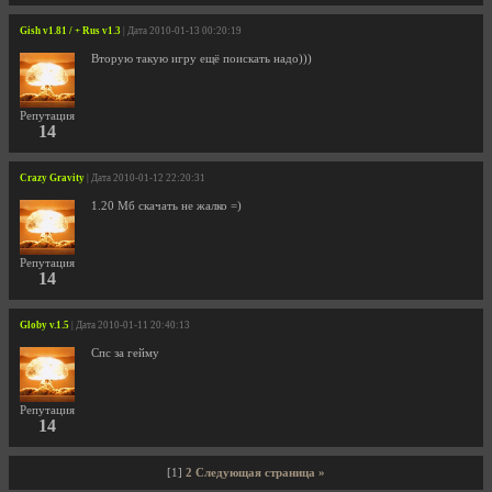
Gish v1.81 / + Rus v1.3
| Дата 2010-01-13 00:20:19
Вторую такую игру ещё поискать надо)))
Репутация
14
Crazy Gravity
| Дата 2010-01-12 22:20:31
1.20 Мб скачать не жалко =)
Репутация
14
Globy v.1.5
| Дата 2010-01-11 20:40:13
Спс за гейму
Репутация
14
[1]
2
Следующая страница »