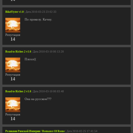
BikeFlyter v1.0
| Дата 2010-03-23 23:02:33
По приколу. Качну.
Репутация
14
Road to Riches 2 v1.0
| Дата 2010-03-10 00:13:20
Плохо((
Репутация
14
Road to Riches 2 v1.0
| Дата 2010-03-10 00:03:48
Она на русском???
Репутация
14
Реликвии Римской Империи / Romance Of Rome
| Дата 2010-02-25 17:41:54