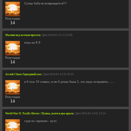
Супер бабуля возвращается!!!
Репутация
14
Масяня под желтым прессом
| Дата 2010-01-15 21:53:06
игра на 8-9
Репутация
14
Arcade Chaos/Аркадный хаос
| Дата 2010-01-14 23:33:01
я б тож 10 ставил, если б репка была 5, это надо исправить........
Репутация
14
World War II: Pacific Heroes / Пушка, шлем и два крыла
| Дата 2010-01-14 01:24:24
судя по скринам - кулл