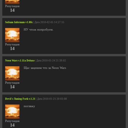
Репутация
14
Solium Infernum v1.08c
| Дата 2010-02-05 14:57:15
НУ чтож попробуем.
Репутация
14
Neon Wars v.1.11a Deluxe
| Дата 2010-01-24 21:39:02
Щас заценим что за Neon Wars
Репутация
14
Devil's Tuning Fork v.1.21
| Дата 2010-01-21 20:03:08
погляжу
Репутация
14