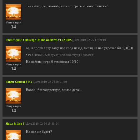
Так себе, для разнообразия поиграть можно. Ставлю 8
Репутация
14
Puzzle Quest: Challenge Of The Warlords v1.02 RUS
| Дата 2010-02-25 17:39:19
оё, я прошёл эту гаму пол года назад, месяц на неё угрохал блин)))))))
•
PoZITroNICK
подумал несколько секунд и добавил:
Но всётаки игра 0 темовская 10/10
Репутация
14
Panzer General 3 in 1
| Дата 2010-02-24 20:01:30
Воооо, благодарствую, милое дело...
Репутация
14
Shiva & Lisa 3
| Дата 2010-02-24 19:40:04
Но всё же будет?