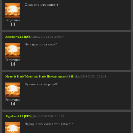
Снова спс игроманке=)
Репутация
14
Algodoo v2.1.0 [RUS]
| Дата 2010-02-08 11:05:07
Ну а цель тогда какая?
Репутация
14
Mount & Blade/ Mount and Blade. История героя v.1.011
| Дата 2010-02-08 10:22:49
Лучшая в своём роде!!!
Репутация
14
Algodoo v2.1.0 [RUS]
| Дата 2010-02-08 10:19:03
Народ, в чём смысл этой гамы???