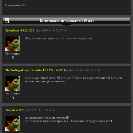
Отправить ЛС
Комментарии пользователя (16 шт.)
Emberbane v09.02.2024
| Дата 2026-04-24 02:27:44
Подождем еще чуть чуть. хотелось бы руссик)
Репутация
5
The Binding of Isaac: Rebirth v1.9.7.17a + All DLCs
| Дата 2025-01-08 14:50:54
А почему пишет Бета ?
есть ли? Какие то ограничения? И ест ь ли
желающие поиграть вместе?
Репутация
5
Prodeus v1.0.2
| Дата 2020-11-18 23:28:52
как переключиться на русский?
не появился язык в настройках . Польский есть русского нет)