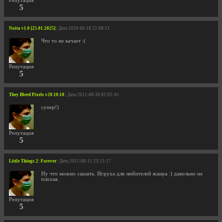
Репутация
5
Noita v1.0 [25.01.2025]
| Дата 2020-06-18 22:08:51
Что то не качает :(
Репутация
5
They Bleed Pixels v20.10.10
| Дата 2012-08-30 02:02:45
супер!)
Репутация
5
Little Things 2: Forever
| Дата 2012-08-11 23:13:17
Ну что можно сакзать. Игруха для любителей жанра :) давольно не
плохая.
Репутация
5