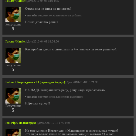
Гамлет / Hamlet
| Дата 2010-04-08 18:14:55
Отхходил не фига не понял ех(
•
nasasha
подумал несколько минут и добавил:
Понял ,спасибо решил.
Репутация
5
Гамлет / Hamlet
| Дата 2010-04-08 18:04:00
Как пройти двери с символами в 4-х клетках ,и окно решеткой.
Репутация
5
Fallout / Возрождение v1.1 (перевод от Фаргус)
| Дата 2010-01-18 15:21:38
НЕ НАДО выпрашивать репу, репу надо зарабатывать
•
nasasha
подумал несколько секунд и добавил:
ИГрушка супер!!
Репутация
5
Full Pipe / Полная труба
| Дата 2009-12-17 17:04:49
На мое мнение Неверхудо и Машинарим в милеоны раз лучше!
Эта игра только какие то печальные эмоции вызвала.!:( а вот