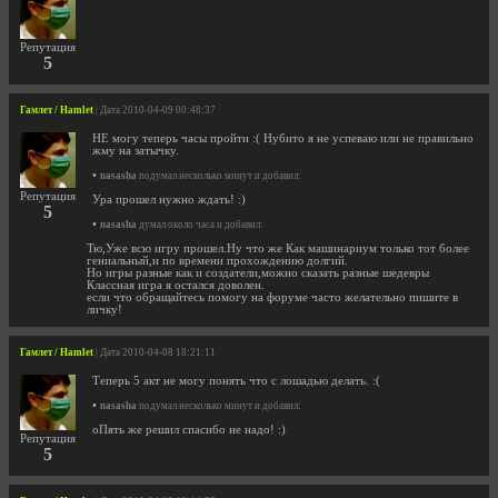
Репутация
5
Гамлет / Hamlet
| Дата 2010-04-09 00:48:37
НЕ могу теперь часы пройти :( Нубито я не успеваю или не правильно
жму на затычку.
•
nasasha
подумал несколько минут и добавил:
Репутация
Ура прошел нужно ждать! :)
5
•
nasasha
думал около часа и добавил:
Тю,Уже всю игру прошел.Ну что же Как машинариум только тот более
гениальный,и по времени прохождению долгий.
Но игры разные как и создатели,можно сказать разные шедевры
Классная игра я остался доволен.
если что обращайтесь помогу на форуме часто желательно пишите в
личку!
Гамлет / Hamlet
| Дата 2010-04-08 18:21:11
Теперь 5 акт не могу понять что с лошадью делать. :(
•
nasasha
подумал несколько минут и добавил:
оПять же решил спасибо не надо! :)
Репутация
5