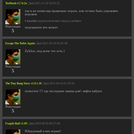
Toribash v5.74.2a
| Дата 2011-12-10 16:05:22
так и не понял как правильно играть. или точнее быть упровлять
игроком
•
nasasha
подумал несколько секунд и добавил:
Репутация
подскажите кто может
5
Escape The Toilet. Again
| Дата 2011-05-19 03:01:06
Zyklon, под всем что есть )
Репутация
5
The Tiny Bang Story v1.0.1.10
| Дата 2011-04-24 01:39:56
помогите !!! где последние лампы для\\ лифта найдти
Репутация
5
Fragile Ball v1.09
| Дата 2010-08-05 00:37:00
НАкуреный в нее играю!