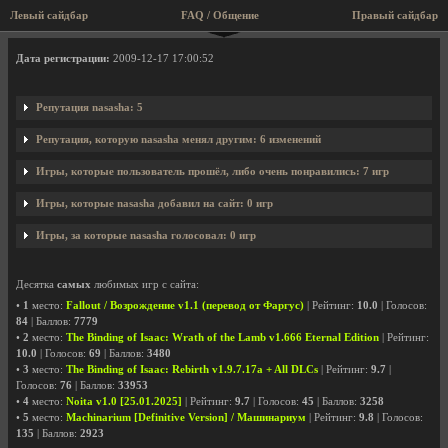
Левый сайдбар
FAQ / Общение
Правый сайдбар
Профиль пользователя nasasha
Дата регистрации:
2009-12-17 17:00:52
Репутация nasasha: 5
Репутация, которую nasasha менял другим: 6 изменений
Игры, которые пользователь прошёл, либо очень понравились: 7 игр
Игры, которые nasasha добавил на сайт: 0 игр
Игры, за которые nasasha голосовал: 0 игр
Десятка
самых
любимых игр с сайта:
•
1
место:
Fallout / Возрождение v1.1 (перевод от Фаргус)
| Рейтинг:
10.0
| Голосов:
84
| Баллов:
7779
•
2
место:
The Binding of Isaac: Wrath of the Lamb v1.666 Eternal Edition
| Рейтинг:
10.0
| Голосов:
69
| Баллов:
3480
•
3
место:
The Binding of Isaac: Rebirth v1.9.7.17a + All DLCs
| Рейтинг:
9.7
|
Голосов:
76
| Баллов:
33953
•
4
место:
Noita v1.0 [25.01.2025]
| Рейтинг:
9.7
| Голосов:
45
| Баллов:
3258
•
5
место:
Machinarium [Definitive Version] / Машинариум
| Рейтинг:
9.8
| Голосов:
135
| Баллов:
2923