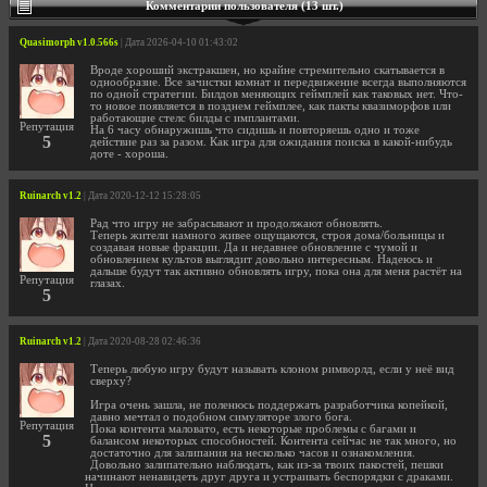
Комментарии пользователя (13 шт.)
Quasimorph v1.0.566s
| Дата 2026-04-10 01:43:02
Вроде хороший экстракшен, но крайне стремительно скатывается в
однообразие. Все зачистки комнат и передвижение всегда выполняются
по одной стратегии. Билдов меняющих геймплей как таковых нет. Что-
то новое появляется в позднем геймплее, как пакты квазиморфов или
работающие стелс билды с имплантами.
Репутация
На 6 часу обнаружишь что сидишь и повторяешь одно и тоже
5
действие раз за разом. Как игра для ожидания поиска в какой-нибудь
доте - хороша.
Ruinarch v1.2
| Дата 2020-12-12 15:28:05
Рад что игру не забрасывают и продолжают обновлять.
Теперь жители намного живее ощущаются, строя дома/больницы и
создавая новые фракции. Да и недавнее обновление с чумой и
обновлением культов выглядит довольно интересным. Надеюсь и
дальше будут так активно обновлять игру, пока она для меня растёт на
Репутация
глазах.
5
Ruinarch v1.2
| Дата 2020-08-28 02:46:36
Теперь любую игру будут называть клоном римворлд, если у неё вид
сверху?
Игра очень зашла, не поленюсь поддержать разработчика копейкой,
давно мечтал о подобном симуляторе злого бога.
Репутация
Пока контента маловато, есть некоторые проблемы с багами и
5
балансом некоторых способностей. Контента сейчас не так много, но
достаточно для залипания на несколько часов и ознакомления.
Довольно залипательно наблюдать, как из-за твоих пакостей, пешки
начинают ненавидеть друг друга и устраивать беспорядки с драками.