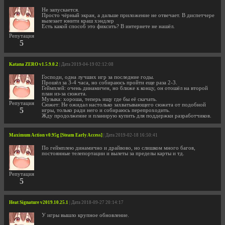
Не запускается.
Просто чёрный экран, а дальше приложение не отвечает. В диспетчере
вылезает юнити краш хэндлер
Есть какой способ это фиксить? В интернете не нашёл.
Репутация
5
Katana ZERO v1.5.9.0.2
| Дата 2019-04-19 02:12:08
Господи, одна лучших игр за последние годы.
Прошёл за 3-4 часа, но собираюсь пройти еще раза 2-3.
Геймплей: очень динамичен, но ближе к концу, он отошёл на второй
план из-за сюжета.
Музыка: хороша, теперь ищу где бы её скачать.
Репутация
Сюжет: Не ожидал настолько захватывающего сюжета от подобной
5
игры, только ради него и собираюсь перепроходить.
Жду продолжение и планирую купить для поддержки разработчиков.
Maximum Action v0.95g [Steam Early Access]
| Дата 2019-02-18 16:50:41
По геймплею динамично и драйвово, но слишком много багов,
постоянные телепортации и вылеты за пределы карты и тд.
Репутация
5
Heat Signature v2019.10.25.1
| Дата 2018-09-27 20:14:17
У игры вышло крупное обновление.