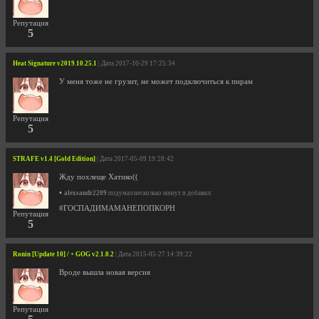
Репутация
5
Heat Signature v2019.10.25.1
| Дата 2017-10-29 17:25:34
У меня тоже не грузит, не может подключиться к пирам
Репутация
5
STRAFE v1.4 [Gold Edition]
| Дата 2017-05-09 19:28:42
Жду похлеще Хатико((
•
alexsandr2209
подумал несколько минут и добавил:
#ГОСПАДИМАМАНЕПОПКОРН
Репутация
5
Ronin [Update 10] / + GOG v2.1.0.2
| Дата 2015-05-27 14:39:22
Вроде вышла новая версия
Репутация