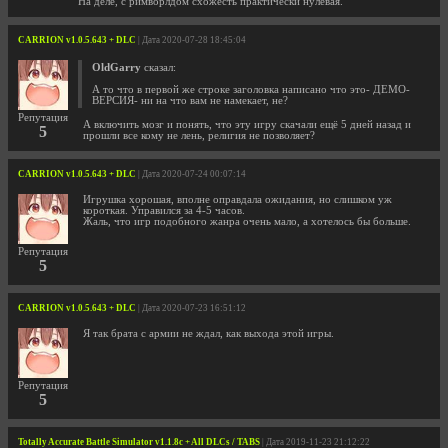
На деле, с римворлдом схожесть практически нулевая.
CARRION v1.0.5.643 + DLC
| Дата 2020-07-28 18:45:04
OldGarry
сказал:
А то что в первой же строке заголовка написано что это- ДЕМО-
ВЕРСИЯ- ни на что вам не намекает, не?
Репутация
А включить мозг и понять, что эту игру скачали ещё 5 дней назад и
5
прошли все кому не лень, религия не позволяет?
CARRION v1.0.5.643 + DLC
| Дата 2020-07-24 00:07:14
Игрушка хорошая, вполне оправдала ожидания, но слишком уж
короткая. Управился за 4-5 часов.
Жаль, что игр подобного жанра очень мало, а хотелось бы больше.
Репутация
5
CARRION v1.0.5.643 + DLC
| Дата 2020-07-23 16:51:12
Я так брата с армии не ждал, как выхода этой игры.
Репутация
5
Totally Accurate Battle Simulator v1.1.8c + All DLCs / TABS
| Дата 2019-11-23 21:12:22