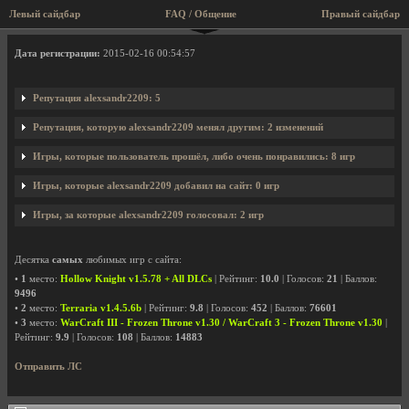
Левый сайдбар
FAQ / Общение
Правый сайдбар
Профиль пользователя alexsandr2209
Дата регистрации:
2015-02-16 00:54:57
Репутация alexsandr2209: 5
Репутация, которую alexsandr2209 менял другим: 2 изменений
Игры, которые пользователь прошёл, либо очень понравились: 8 игр
Игры, которые alexsandr2209 добавил на сайт: 0 игр
Игры, за которые alexsandr2209 голосовал: 2 игр
Десятка
самых
любимых игр с сайта:
•
1
место:
Hollow Knight v1.5.78 + All DLCs
| Рейтинг:
10.0
| Голосов:
21
| Баллов:
9496
•
2
место:
Terraria v1.4.5.6b
| Рейтинг:
9.8
| Голосов:
452
| Баллов:
76601
•
3
место:
WarCraft III - Frozen Throne v1.30 / WarCraft 3 - Frozen Throne v1.30
|
Рейтинг:
9.9
| Голосов:
108
| Баллов:
14883
Отправить ЛС