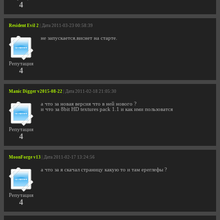
4
Resident Evil 2
| Дата 2011-03-23 00:58:39
не запускается.виснет на старте.
Репутация
4
Manic Digger v2015-08-22
| Дата 2011-02-18 21:05:30
а что за новая версия что в ней нового ?
и что за 8bit HD textures pack 1.1 и как ими пользоватся
Репутация
4
MoonForge v13
| Дата 2011-02-17 13:24:56
а что за я скачал страницу какую то и там ереглефы ?
Репутация
4