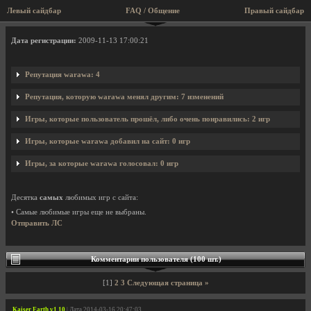
Левый сайдбар
FAQ / Общение
Правый сайдбар
Профиль пользователя warawa
Дата регистрации:
2009-11-13 17:00:21
Репутация warawa: 4
Репутация, которую warawa менял другим: 7 изменений
Игры, которые пользователь прошёл, либо очень понравились: 2 игр
Игры, которые warawa добавил на сайт: 0 игр
Игры, за которые warawa голосовал: 0 игр
Десятка
самых
любимых игр с сайта:
• Самые любимые игры еще не выбраны.
Отправить ЛС
Комментарии пользователя (100 шт.)
[1]
2
3
Следующая страница »
Kaiser Earth v1.10
| Дата 2014-03-16 20:47:03