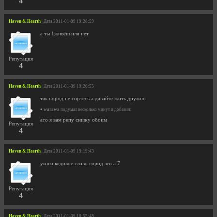
4
Haven & Hearth
| Дата 2011-01-09 19:28:59
а ты 1живёш или нет
Репутация
4
Haven & Hearth
| Дата 2011-01-09 19:26:55
так нород не сортесь а давайте жить дружно
•
warawa
подумал несколько минут и добавил:
ато я вам репу снижу обоим
Репутация
4
Haven & Hearth
| Дата 2011-01-09 19:19:43
укого кодовое слово город зги а 7
Репутация
4
Haven & Hearth
| Дата 2011-01-09 18:55:48