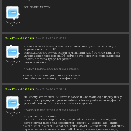
все ссылки мертвы
Репутация
4
DwarfCorp v02.02.2019
| Дата 2013-07-29 22:40:58
самое смешное towns и Gnomoria появились практически сразу и
корень у них 1 это DF
мне кажется что между этими компаниями какой то спор типо а кто
лучше делает пародию на DF сейчас к этой парочке присоединился
DwarfCorp типо графа всё решит
Репутация
это моё мнение
4
•
warawa
подумал несколько минут и добавил:
тяжело её назвать простейшей оч тяжело
а на тебя сейчас накинутся её фанаты )
DwarfCorp v02.02.2019
| Дата 2013-07-29 22:32:14
по моему это то чего не хватало towns и Gnomoria 3д а идея у них у
всех 1 ток графику поправить добавить более удобный интерфейс и
разнообразия и она их всех порвёт я так думаю
•
warawa
подумал несколько минут и добавил:
Репутация
4
а про спор вот из вики
Гномы — частые герои западноевропейских сказок и легенд, где
встречаются также под названиями «дверги», «цверги»(др.-сканд.
dvergr, мн.ч. dvergar), «дворфы» (англ. dwarf), «нибелунги», «карлики»,
«краснолюдки» (польск. krasnoludki), «свартальвы» (тёмные эльфы).