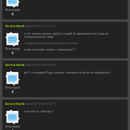
Репутация
4
Haven & Hearth
| Дата 2011-01-10 11:12:15
а тут можно делать ларёк? а какой то прилавок есть а как им
пользоваться не знаю
•
warawa
подумал несколько минут и добавил:
Репутация
а как получить семена с винограда ?
4
Haven & Hearth
| Дата 2011-01-09 19:38:05
всё ! я в правду буду админу говорить если вы не прекратите
Репутация
4
Haven & Hearth
| Дата 2011-01-09 19:29:17
есле нет то скок вас ?
Репутация