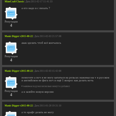
MineCraft Classic
| Дата 2011-02-17 11:41:33
а его надо в с пихать ?
Репутация
4
Manic Digger v2015-08-22
| Дата 2011-02-03 21:57:08
акак зделать чтоб всё кончалось
Репутация
4
Manic Digger v2015-08-22
| Дата 2011-02-03 15:42:08
помогите а поч я не могу кататься на рельсах нажимал на v в русском
и английском не фига поч и ещё 1 вопрос как делать ночь
•
warawa
подумал несколько минут и добавил:
Репутация
а и залейте новую версию
4
Manic Digger v2015-08-22
| Дата 2011-01-28 19:31:10
а то крафт делать не могу