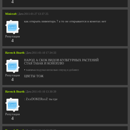
4
Minicraft
| Дата 2011-01-27 13:37:25
как открыть инвентарь ? а то не открывается в кометах нет
Репутация
4
Haven & Hearth
| Дата 2011-01-10 17:34:33
НАРОД А СКОК ВИДОВ КУЛЬТУРНЫХ РАСТЕНИЙ
СТАЯ ТАБАК И КОНОПЛЮ
•
warawa
подумал несколько секунд и добавил:
Репутация
ЦВЕТЫ ТОЖ
4
Haven & Hearth
| Дата 2011-01-10 13:30:39
: ZxxDOKERxxZ ты где
Репутация
4