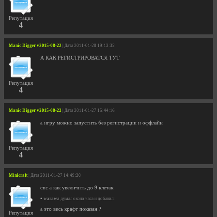
Репутация
4
Manic Digger v2015-08-22
| Дата 2011-01-28 19:13:32
А КАК РЕГИСТРИРОВАТСЯ ТУТ
Репутация
4
Manic Digger v2015-08-22
| Дата 2011-01-27 15:44:16
а игру можно запустить без регистрации и оффлайн
Репутация
4
Minicraft
| Дата 2011-01-27 14:49:20
спс а как увеличить до 9 клетак
•
warawa
думал около часа и добавил:
а это весь крафт показан ?
Репутация