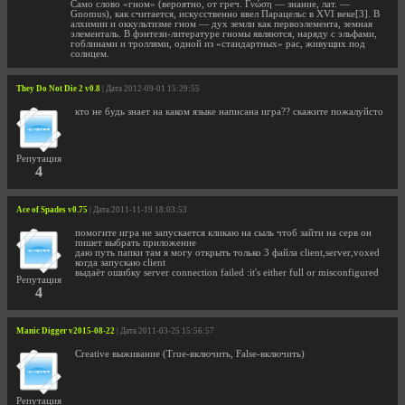
Само слово «гном» (вероятно, от греч. Γνώση — знание, лат. —
Gnomus), как считается, искусственно ввел Парацельс в XVI веке[3]. В
алхимии и оккультизме гном — дух земли как первоэлемента, земная
элементаль. В фэнтези-литературе гномы являются, наряду с эльфами,
гоблинами и троллями, одной из «стандартных» рас, живущих под
солнцем.
They Do Not Die 2 v0.8
| Дата 2012-09-01 15:29:55
кто не будь знает на каком языке написана игра?? скажите пожалуйсто
Репутация
4
Ace of Spades v0.75
| Дата 2011-11-19 18:03:53
помогите игра не запускается кликаю на сыль чтоб зайти на серв он
пишет выбрать приложение
даю путь папки там я могу открыть только 3 файла client,server,voxed
когда запускаю client
выдаёт ошибку server connection failed :it's either full or misconfigured
Репутация
4
Manic Digger v2015-08-22
| Дата 2011-03-25 15:56:57
Creative выживание (True-включить, False-включить)
Репутация