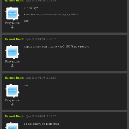
Haven & Hearth
| Дата 2011-01-10 12:38:39
0-о не ху*
•
warawa
подумал несколько секунд и добавил:
спс
Репутация
4
Haven & Hearth
| Дата 2011-01-10 12:30:37
народ а скок con нужно чтоб 100% не утонуть
Репутация
4
Haven & Hearth
| Дата 2011-01-10 11:28:53
спс
Репутация
4
Haven & Hearth
| Дата 2011-01-10 11:22:02
да как сжать то виноград