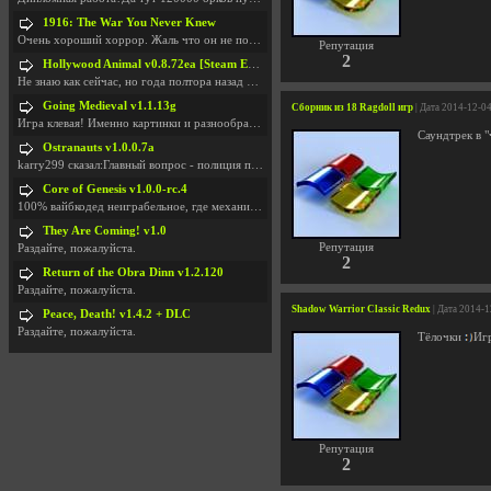
1916: The War You Never Knew
Очень хороший хоррор. Жаль что он не получил должн
Репутация
2
Hollywood Animal v0.8.72ea [Steam Early Access]
Не знаю как сейчас, но года полтора назад игра был
Going Medieval v1.1.13g
Сборник из 18 Ragdoll игр
| Дата 2014-12-0
Игра клевая! Именно картинки и разнообразия в стро
Саундтрек в 
Ostranauts v1.0.0.7a
karry299 сказал:Главный вопрос - полиция по-прежне
Core of Genesis v1.0.0-rc.4
100% вайбкодед неиграбельное, где механики знает т
They Are Coming! v1.0
Репутация
Раздайте, пожалуйста.
2
Return of the Obra Dinn v1.2.120
Раздайте, пожалуйста.
Shadow Warrior Classic Redux
| Дата 2014-1
Peace, Death! v1.4.2 + DLC
Раздайте, пожалуйста.
Тёлочки
Игр
Репутация
2