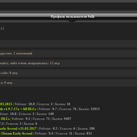
Профиль пользователя 9nIk
:11
 другим: 1 изменений
ошёл, либо очень понравились: 12 игр
сайт: 0 игр
л: 0 игр
.03.2015
| Рейтинг:
10.0
| Голосов:
3
| Баллов:
10
th v1.9.7.17a + All DLCs
| Рейтинг:
9.7
| Голосов:
76
| Баллов:
33953
ейтинг:
10.0
| Голосов:
3
| Баллов:
140
ll DLCs
| Рейтинг:
9.1
| Голосов:
71
| Баллов:
9497
7.3
| Голосов:
3
| Баллов:
6
rly Access] v31.03.2017
| Рейтинг:
8.5
| Голосов:
6
| Баллов:
186
 [Steam Early Access]
| Рейтинг:
9.4
| Голосов:
11
| Баллов:
831