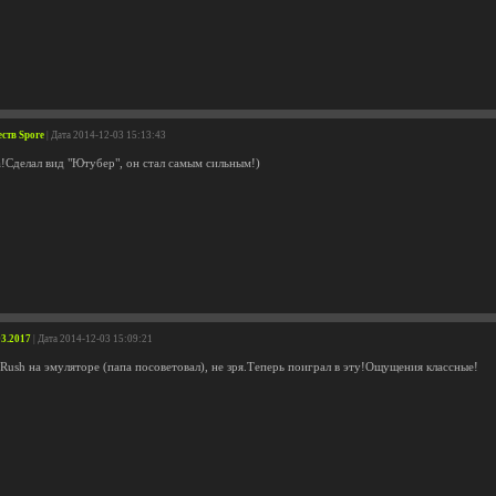
еств Spore
| Дата 2014-12-03 15:13:43
а!Сделал вид "Ютубер", он стал самым сильным!)
03.2017
| Дата 2014-12-03 15:09:21
Rush на эмуляторе (папа посоветовал), не зря.Теперь поиграл в эту!Ощущения классные!