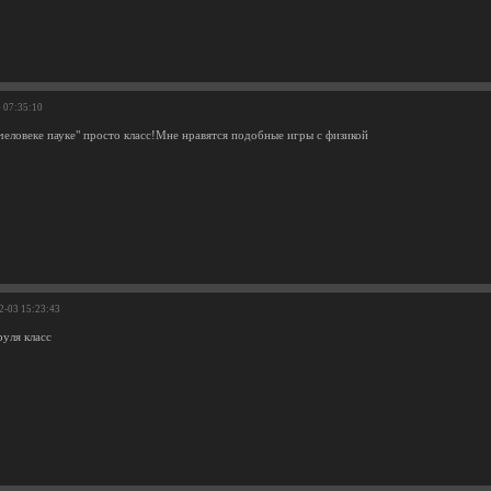
4 07:35:10
"человеке пауке" просто класс!Мне нравятся подобные игры с физикой
2-03 15:23:43
уля класс