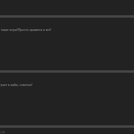
 такие игры!Просто нравятся и всё!
грает в майн, советую!
1:20