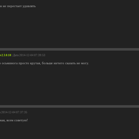
 не перестает удивлять
v2.3.0.10
| Дата 2014-12-04 07:39:53
 осьминога просто крутая, больше ничего сказать не могу.
а 2014-12-04 07:37:35
ная, всем советую!