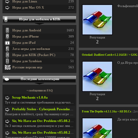
Игры для Linux
239
Фольфенштейн
Игры для Mac OS X
272
Игры для мобилок и КПК
Игры для Android
1683
Игры для iPhone
309
Репутация
2
Игры для iPad
24
Java-игры для мобилки
231
Игры для КПК (Pocket PC)
78
Octodad: Dadliest Catch v1.2.16458 / + GOG 
Игры для Symbian
51
О да.Игра про
Русские версии игр
563
Последние комментарии
+ сообщения из FAQ
Репутация
Scrap Mechanic v1.0.0a
2
Тут ещё и системные требования подскочили. Если не
Probably Stolen - Cyberpunk Pawnshop Simulator v048c [Playtest]
From The Depths v4.3.1.16a + All DLCs
| Дат
Поиграв в плейтест, сразу бы накинул игре наивысши
Да игра класс
Sir, We Have an Orc Problem v05.08.2026
За 3 месяца склепали дипломную и уже лям двести ба
Sir, We Have an Orc Problem v05.08.2026
Дипломная работа?Да тут 120000 орков путь выбирают