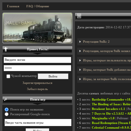
Главная
FAQ / Общение
Дата регистрации:
2014-12-02 17:37
Репутация 9nIk: 2
Привет, Гость!
Репутация, которую 9nIk менял
Игры, которые пользователь пр
Игры, которые 9nIk добавил на 
Чужой компьютер
Игры, за которые 9nIk голосова
Зарегистрироваться
Забыл пароль
Десятка
самых
любимых игр с сайта:
Поиск игр
•
1
место:
Battleship Commander v18
•
2
место:
The Binding of Isaac: Rebir
•
3
место:
Breakout Invaders v1.1
| Р
Поиск игр по названию
•
4
место:
7 Days to Die v2.5.b32 + A
Расширенный Google-поиск
•
5
место:
Marginalia v1.0
| Рейтинг:
•
6
место:
Road Redemption [Steam Ea
•
7
место:
Celestial Command v0.9.0.5