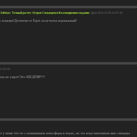
's Edition / Точный расчет: Остров Сильвермун Коллекционное издание
| Дата 2014-12-03 15:07:05
 искалки!Детектив от Eipix получился нормальный!
 15:05:01
огда не умрет!Это ШЕДЕВР!!!!
т у меня что-то с пониманием атмосферы в играх, но эта игра напомнила мне слендера