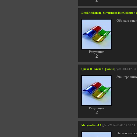
Dead Reckoning: Silvermoon Isle Collector
Обожаю такие
Репутация
2
Quake III Arena / Quake 3
| Дата 2014-12-03
Эта игра ник
Репутация
2
Marginalia v1.0
| Дата 2014-12-02 17:59:11
Не знаю може