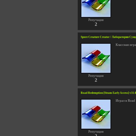
Репутация
2
Spore Creature Creator / Лаборатория Сущ
Классная игр
Репутация
2
Road Redemption [Steam Early Access] v31.
Играл в Road 
Репутация
2