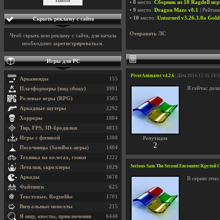
•
8
место:
Сборник из 18 Ragdoll игр
•
9
место:
Dragon Maze v0.1
| Рейтин
•
10
место:
Unturned v3.26.3.0a Gold 
Скрыть рекламу с сайта
Отправить ЛС
Чтоб скрыть всю рекламу с сайта, для начала
необходимо
зарегистрироваться
.
Игры для PC
Pivot Animator v4.2.6
| Дата 2014-12-15 13:
Арканоиды
155
Я сейчас дел
Платформеры (вид сбоку)
3991
Ролевые игры (RPG)
3505
Аркадные шутеры
2292
Хорроры
1884
Тир, FPS, 3D-бродилки
4013
Игры с физикой
1308
Репутация
2
Песочницы (Sandbox-игры)
1404
Техника на колесах, гонки
1222
Serious Sam The Second Encounter/Крутой 
Леталки, скроллеры
1029
Аркады
3070
В серию этих 
Файтинги
625
Текстовые, Roguelike
1701
Визуальные новеллы
215
Я ищу, квесты, приключения
6440