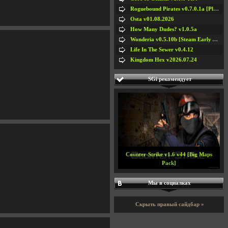
Roguebound Pirates v0.7.0.1a [Playtest]
Osta v01.08.2026
How Many Dudes? v1.0.5a
Wonderia v0.5.10b [Steam Early Access]
Life In The Sewer v0.4.12
Kingdom Hex v2026.07.24
SGi рекомендует
Counter-Strike v1.6 v44 [Big Maps
Pack]
Мы в социалках
Скрыть правый сайдбар »