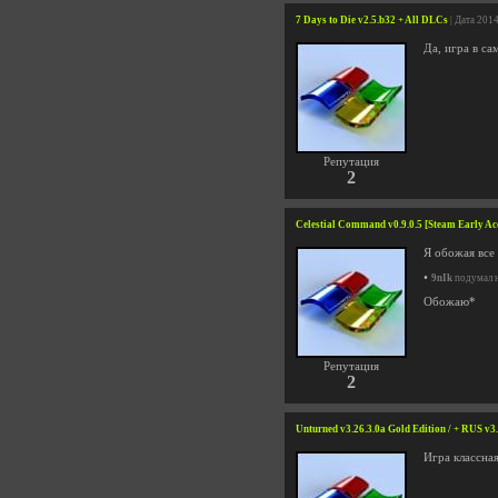
7 Days to Die v2.5.b32 + All DLCs
| Дата 201
Да, игра в са
Репутация
2
Celestial Command v0.9.0.5 [Steam Early Ac
Я обожая все
•
9nIk
подумал н
Обожаю*
Репутация
2
Unturned v3.26.3.0a Gold Edition / + RUS v3.
Игра классная