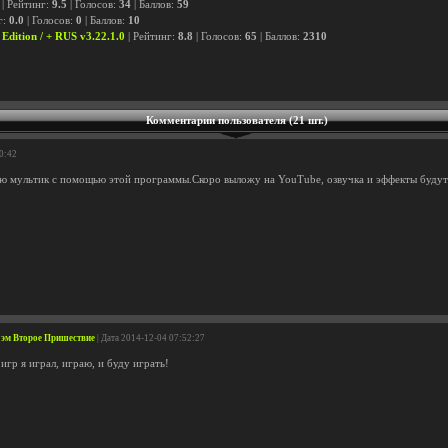
| Рейтинг:
9.5
| Голосов:
34
| Баллов:
59
г:
0.0
| Голосов:
0
| Баллов:
10
Edition / + RUS v3.22.1.0
| Рейтинг:
8.8
| Голосов:
65
| Баллов:
2310
Комментарии пользователя (21 шт.)
50:42
аю мультик с помощью этой программы.Скоро выложу на YouTube, озвучка и эффекты будут
Сэм Второе Пришествие
| Дата 2014-12-04 07:52:27
игр я играл, играю, и буду играть!