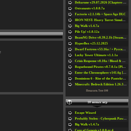
Deltarune v29.07.2026 [Chapters 1-5] / + RUS [Chapters 1-5]
Ostranauts v1.0.0.7a
Factorio v2.1.14b + Space Age DLC
IRON NEST: Heavy Turret Simulator v1.0a
Big Walk v1.4.7a
Pile Up! v1.0.12a
BeamNG Drive v0.39.2.1b [Steam Early Access]
HyperBox v25.12.2025
Dwarf Fortress v53.16a / + Русская Версия v50.12a
!
Lucky Tower Ultimate v1.1.1a
Crisis Response v0.10a / Blood & Bullet
Roguebound Pirates v0.7.0.1a [Playtest]
Enter the Chronosphere v141.6g [Steam Early Access]
Dominions 6 - Rise of the Pantokrator v6.35a
Minecraft: Bedrock Edition 1.26.33.1a / + TLauncher v2.89
Показать Топ-100
10 новых игр
Escape Wizard
Probably Stolen - Cyberpunk Pawnshop Simulator v048c [Playtest]
Big Walk v1.4.7a
Core of Genesis v1.0.0-rc.4