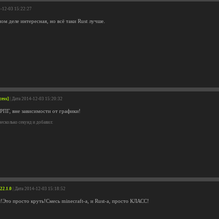
4-12-03 15:22:27
мом деле интересная, но всё таки Rust лучше.
cess]
| Дата 2014-12-03 15:20:32
 РПГ, вне зависимости от графики!
есколько секунд и добавил:
22.1.0
| Дата 2014-12-03 15:18:52
!Это просто круть!Смесь minecraft-a, и Rust-a, просто КЛАСС!