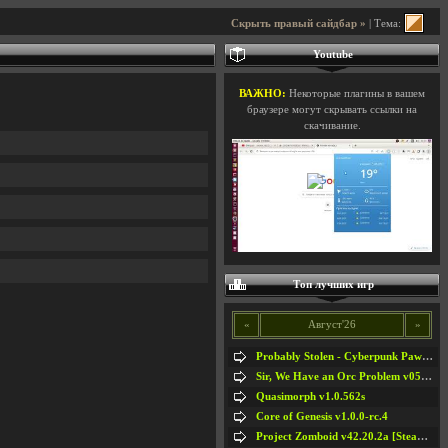
Скрыть правый сайдбар »
| Тема:
Youtube
ВАЖНО:
Некоторые плагины в вашем
браузере могут скрывать ссылки на
скачивание.
Топ лучших игр
«
Август'26
»
Probably Stolen - Cyberpunk Pawnshop Simulator v048c [Playtest]
Sir, We Have an Orc Problem v05.08.2026
Quasimorph v1.0.562s
Core of Genesis v1.0.0-rc.4
Project Zomboid v42.20.2a [Steam Early Access]