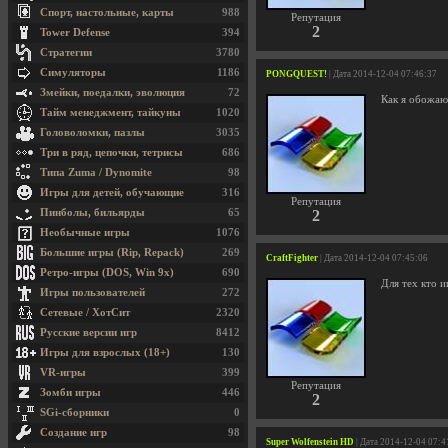
Спорт, настольные, карты
988
Репутация
2
Tower Defense
394
Стратегии
3780
Симуляторы
1186
PONGQUEST!
| Дата 2014-12-04 07:46:37
Змейки, поедалки, эволюция
72
Как я обожаю
Тайм менеджмент, тайкуны
1020
Головоломки, пазлы
3035
Три в ряд, цепочки, тетрисы
686
Типа Zuma / Dynomite
98
Игры для детей, обучающие
316
Репутация
Пинболы, бильярды
65
2
Необычные игры
1076
Большие игры (Rip, Repack)
269
CraftFighter
| Дата 2014-12-04 07:45:06
Ретро-игры (DOS, Win 9x)
690
Для тех кто и
Игры пользователей
272
Сетевые / ХотСит
2320
Русские версии игр
8412
Игры для взрослых (18+)
130
VR-игры
399
Репутация
Зомби игры
446
2
SGi-сборники
0
Создание игр
98
Super Wolfenstein HD
| Дата 2014-12-04 07:4