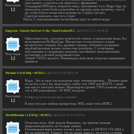
свои армии, ссоритесь или миритесь с фракциями.
Репутация
Стандарная РПГшка в открытом мире, напоминает Low Magic Age, но
12
проходить сотни боёв в реалтайме за секунды, куда приятнее, чем те
же сотни боёв в пошаговом режиме по 5 минут мучать
Советую поиграть, она того стоит
ПыСы: С максимальными настройками идёт на любом ведре
Empyrion - Galactic Survival v1.18a + Dark Faction DLC
| Дата 2021-12-17 06:49:16
Офигенная игра, огромное количество планет, и прекрасные виды, без
мультяшности НоМэнСкая. Множество точек интереса в виде
космических станций, баз, древних храмов, обломков громадных
кораблей которые можно полностью разобрать. С отличными,
запутанными и страшными данжами, населённых инопланетными
Репутация
мутантами и полной разрушаемостью.
12
Этакий 7DTD в космосе. Рекомендую всем кому игры про выживание
нравятся
Wartales v1.0.41340g + All DLCs
| Дата 2021-12-05 00:21:44
Мдаа...Это ж надо так жопоруко игру оптимизировать....Можете даже
не качать если у вас видеокарта слабее чем 1060 или RX470..с ними
еще как-то поиграть можно. Видеокарты уровня 750Ti позволят разве
что в HD разрешении с 30 ФПС поиграть
Репутация
•
Ving
подумал несколько минут и добавил:
12
В игру похоже майнер прикрутили, ФПС ниже чем в RDR 2
The Riftbreaker v1.47413g + All DLCs
| Дата 2021-10-22 13:30:10
Отличная игра. Лайт версия Факторио, где заметно меньше
микроменеджмента, но больше экшена.
Оптимизация выше всяких похвал, идет даже на ПЕЧ650 1Гб (ШД и
все на минимум). Главное, что во время замеса с полутора сотнями