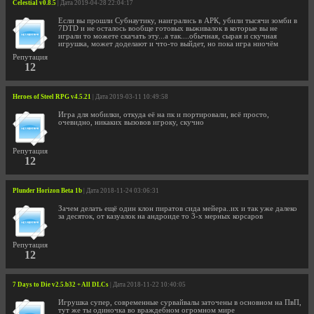
Celestial v0.8.5
| Дата 2019-04-28 22:04:17
Если вы прошли Субнаутику, наигрались в АРК, убили тысячи зомби в
7DTD и не осталось вообще готовых выживалок в которые вы не
играли то можете скачать эту...а так....обычная, сырая и скучная
игрушка, может доделают и что-то выйдет, но пока игра ниочём
Репутация
12
Heroes of Steel RPG v4.5.21
| Дата 2019-03-11 10:49:58
Игра для мобилки, откуда её на пк и портировали, всё просто,
очевидно, никаких вызовов игроку, скучно
Репутация
12
Plunder Horizon Beta 1b
| Дата 2018-11-24 03:06:31
Зачем делать ещё один клон пиратов сида мейера..их и так уже далеко
за десяток, от казуалок на андроиде то 3-х мерных корсаров
Репутация
12
7 Days to Die v2.5.b32 + All DLCs
| Дата 2018-11-22 10:40:05
Игрушка супер, современные сурвайвалы заточены в основном на ПвП,
тут же ты одиночка во враждебном огромном мире