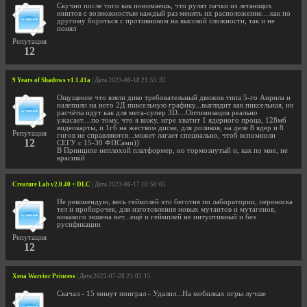
Скучно после того как понимаешь, что рулят пачки из летающих
юнитов с возможностью каждый раз менять их расположение....как по
другому бороться с противником на высокой сложности, так и не
понял
Репутация
12
9 Years of Shadows v1.1.41a
| Дата 2023-06-18 21:55:32
Ощущение что взяли дико требовательный движок типа 5-го Анрила и
налепили на него 2Д пиксельную графику...выглядит как пиксельная, но
расчёты идут как для мега-супер 3D....Оптимизация реально
ужасает....по тому, что я вижу, игре хватит 1 ядерного проца, 128мб
видеокарты, и 1гб на жестком диске, для роликов, на деле 8 ядер и 8
Репутация
гигов не справляются...может лагает специально, чтоб вспомнили
12
СЕГУ с 15-30 ФПСами))
В Принципе неплохой платформер, но тормознутый и, как по мне, не
красивій
Creature Lab v2.0.40 + DLC
| Дата 2023-06-17 10:50:05
Не рекомендую, весь геймплей это беготня по лаборатории, переноска
тел и пробирочек, для изготовления новых мутантов и мутагенов,
никакого экшена нет...ещё и геймплей не интуитивный и без
русификации
Репутация
12
Xena Warrior Princess
| Дата 2022-07-28 23:02:15
Скачал - 15 минут поиграл - Удалил...На мобилках игры лучше