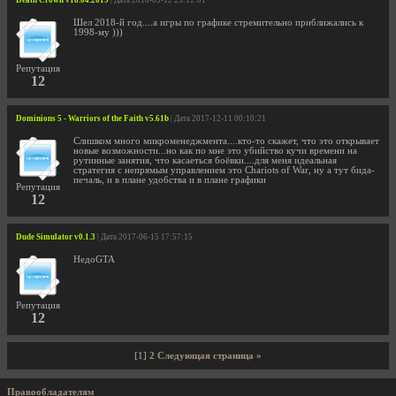
Death Crown v18.04.2019
| Дата 2018-03-12 23:12:01
Шел 2018-й год....а игры по графике стремительно приближались к
1998-му )))
Репутация
12
Dominions 5 - Warriors of the Faith v5.61b
| Дата 2017-12-11 00:10:21
Слишком много микроменеджмента....кто-то скажет, что это открывает
новые возможности...но как по мне это убийство кучи времени на
рутинные занятия, что касаеться боёвки....для меня идеальная
стратегия с непрямым управлением это Chariots of War, ну а тут бида-
печаль, и в плане удобства и в плане графики
Репутация
12
Dude Simulator v0.1.3
| Дата 2017-06-15 17:57:15
НедоGTA
Репутация
12
[1]
2
Следующая страница »
Правообладателям