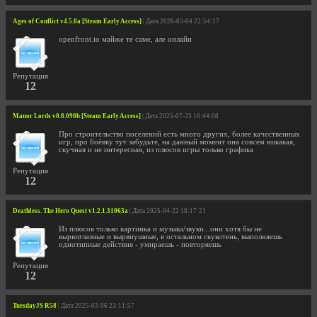
Ages of Conflict v4.5.0a [Steam Early Access]
| Дата 2026-03-04 22:54:17
openfront.io майже те саме, але онлайн
Репутация
12
Manor Lords v0.8.090b [Steam Early Access]
| Дата 2025-07-23 16:44:08
Про строительство поселений есть много других, более качественных
игр, про боёвку тут забудьте, на данный момент она совсем никакая,
скучная и не интересная, из плюсов игры только графика
Репутация
12
Deathless. The Hero Quest v1.2.1.31063a
| Дата 2025-04-22 18:17:21
Из плюсов только картинка и музыка/звуки...они хотя бы не
вырвиглазные и вырвиушные, в остальном скукотень, выполняешь
однотипные действия - умираешь - повторяешь
Репутация
12
TuesdayJS R58
| Дата 2025-03-06 23:11:57