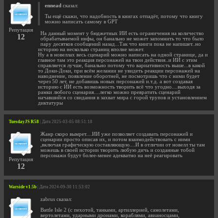
ennead
сказал:
Ты ещё скажи, что надобность в книгах отпадёт, потому что книгу
можно написать самому в GPT
Репутация
На данный момент у бюджетных ИИ есть ограничения на количество
12
обрабатываемой инфы, он банально не может запомнить то что было
пару десятков сообщений назад...Так что книги пока не напишет..но
историю на несколько страниц вполне может.
Ну а в новеллах весь сценарий можно написать на одной странице, да и
главное там это реакция персонажей на твои действия..и ИИ с этим
справляется лучше, банально потому что вариативность выше...в какой
то Доки-Доки, при всём желании не увидеть реакции персонажей на
наводнение, появление оборотней, не посмотришь что с ними будет
через 50 лет, не добавишь новых персонажей и.т.д. а вот создавая
историю с ИИ есть возможность творить всё что угодно....выходя за
рамки любого сценария....легко можно превратить сценарий
начавшийся со свидания в захват мира с горой трупов и установлением
диктатуры
TuesdayJS R58
| Дата 2025-03-05 08:51:18
Жанр скоро вымрет....ИИ уже позволяет создавать персонажей и
сценарии просто описав их, и потом взаимодействовать с ними
,включая графическую составляющую....И в отличии от новелл ты там
можешь в своей истории творить любую дичь и созданные тобой
персонажи будут более-менее адекватно на неё реагировать
Репутация
12
Warside v1.5b
| Дата 2024-09-30 11:53:02
zabrus сказал:
Battle Isle 2 (с пехотой, танками, артиллерией, самолетами,
вертолетами, ударными дронами, кораблями, авианосцами,