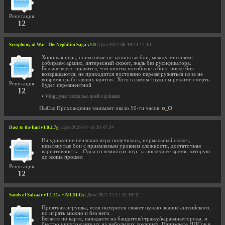
Репутация
12
Symphony of War: The Nephilim Saga v1.0
| Дата 2022-06-19 23:17:13
Хорошая игра, пошаговые не затянутые бои, между миссиями
собираем армию, интересный сюжет, жаль без русификатора.
Больше всего нравится, что юниты погибшие в бою, после боя
возвращаются, не приходится постоянно перезагружаться из за не
вовремя сработавших критов...Хотя в самом трудном режиме смерть
Репутация
будет перманентной
12
•
Ving
думал несколько дней и добавил:
ПыСы: Прохождение занимает около 50-ти часов
Dust to the End v1.0.4.7g
| Дата 2022-01-18 20:47:34
На удивление неплохая игра получилась, нормальный сюжет,
незатянутые бои с приемлемым уровнем сложности, достаточная
вариативность....Одна из немногих игр, за последнее время, которую
до конца прошел
Репутация
12
Sands of Salzaar v1.1.21a + All DLCs
| Дата 2021-12-17 23:18:32
Приятная игрушка, если интересен сюжет нужно знание английского,
но играть можно и без него.
Бегаете по карте, нападаете на бандитов/стражу/караваны/города, и
быстро уничтожаете их на небольших локациях. Нанимаете НПСов в