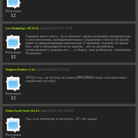
Репутация
12
Lost Technology v09.10.18
| Дата 2018-10-12 21:37:40
Слишком много всего...куча юнитов с двумя десятками характеристик
и способностями, маловразумительное управление этой кучей малой,
какие-то выпрыгивающие непонятные и стрёмные человеку во время
боя...ещё и матерящиеся по не нашему....всё на английском,
полноэкранного режима нет.......в общем, лень разбиратся...напомнила
Репутация
Dominions
12
Dungeon Rushers v1.4.6
| Дата 2018-08-03 13:32:20
2018-й год...ну почему не делать КРАСИВЫЕ игры..а не пиксельно-
спрайтовое нечто(((
Репутация
12
Nether Earth Voxel v0.9.4.2
| Дата 2018-07-09 15:19:01
Ура..я на спектруме в неё играл...20+ лет назад)
Репутация