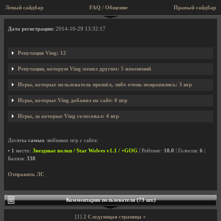
Левый сайдбар
FAQ / Общение
Правый сайдбар
Профиль пользователя Ving
Дата регистрации:
2014-10-29 13:32:17
Репутация Ving: 12
Репутация, которую Ving менял другим: 5 изменений
Игры, которые пользователь прошёл, либо очень понравились: 3 игр
Игры, которые Ving добавил на сайт: 0 игр
Игры, за которые Ving голосовал: 4 игр
Десятка
самых
любимых игр с сайта:
•
1
место:
Звездные волки / Star Wolves v1.1 / +GOG
| Рейтинг:
10.0
| Голосов:
6
|
Баллов:
338
Отправить ЛС
Комментарии пользователя (73 шт.)
[1]
2
Следующая страница »