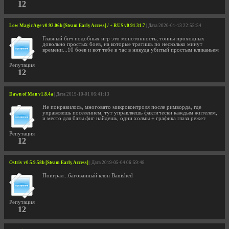
12
Low Magic Age v0.92.06b [Steam Early Access] / + RUS v0.91.31.7
| Дата 2020-01-13 22:55:54
Главный бич подобных игр это монотонность, тонны проходных
довольно простых боев, на которые тратишь по несколько минут
времени...10 боев и вот тебе в час в никуда убитый простым кликаньем
Репутация
12
Dawn of Man v1.8.4a
| Дата 2019-10-01 06:41:13
Не понравилось, многовато микроконтроля после римворда, где
управляешь поселением, тут управляешь фактически каждым жителем,
и место для базы фиг найдешь, одни холмы + графика глаза режет
Репутация
12
Ostriv v0.5.9.58b [Steam Early Access]
| Дата 2019-05-04 06:59:48
Поиграл...багованный клон Вanished
Репутация
12