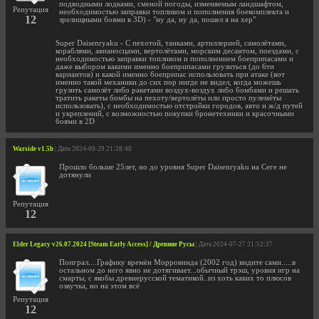
подводными лодками, сменой погоды, изменяемым ландшафтом,
Репутация
необходимостью заправки топливом и пополнения боекомплекта и
12
зрелищными боями в 3D) - "ну да, ну да, пошел я на хер"
Super Daisenryaku - С пехотой, танками, артиллерией, самолётами,
кораблями, авианосцами, вертолётами, морским десантом, поездами, с
необходимостью заправки топливом и пополнением боеприпасами и
даже выбором какими именно боеприпасами грузиться (до 6ти
вариантов) и какой именно боеприпас использовать при атаке (вот
именно такой механики до сих пор нигде не видел, когда можешь
грузить самолёт либо ракетами воздух-воздух либо бомбами и решать
тратить ракеты бомбы на пехоту/вертолёты или просто пулемёты
использовать), с необходимостью отстройки городов, авто и ж/д путей
и укреплений, с возможностью покупки бронетехники и красочными
боями в 2D
Warside v1.5b
| Дата 2024-09-29 21:28:40
Прошло больше 25лет, но до уровня Super Daisenryaku на Сеге не
дотянули
Репутация
12
Elder Legacy v26.07.2024 [Steam Early Access] / Древние Русы
| Дата 2024-07-27 21:52:37
Поиграл....Графику времён Морровинда (2002 год) видите сами.....в
остальном до него явно не дотягивает...обычный трэш, уровня игр на
смарты, с якобы древнерусской тематикой..из хоть каких то плюсов
озвучка, но на этом всё
Репутация
12