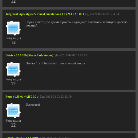
12
Judgment: Apocalypse Survival Simulation v1.2.4283 + All DLCs
| Дата 2018-06-29 17:45:49
Через некоторое время просто надоедает автобоем зачищать десятки
локаций
Репутация
12
Ostriv v0.5.9.58b [Steam Early Access]
| Дата 2018-06-05 12:03:08
Почти 1 в 1 banished....но с кучей лагов
Репутация
12
Forts v1.38.0a + All DLCs
| Дата 2018-04-21 22:32:49
Вылетает(
Репутация
12