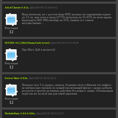
Ark of Charon v1.0.1a
| Дата 2024-07-23 18:01:42
Игра неплохая, но с ростом базы ФПС реально по ощущениям падает
до 15-ти, при этом и проц (3770) нагружен на 55-65% по всем ядрам,
видеокарта (RX 580) вообще на 35%, памяти ест совсем
несущественно....
Репутация
12
SENTRY v0.5.23844 [Steam Early Access]
| Дата 2024-03-29 14:58:00
Орк Маст Дай в космосе))
Репутация
12
Forever Skies v1.0.0a
| Дата 2023-07-20 16:20:12
Поиграл часа 3 и удалил, скукота, большая часть геймплея это нифига
не интересная стрельба по всякой пролетающей фигне с целью добычи
ресурсов и прочие рутинные действия без всякого экшна. Оптимизация
игры так же на нуле как для такой картинки
Репутация
12
Mechabellum v1.0.0.4.1366a
| Дата 2023-07-06 22:10:27