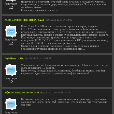
монстров и с десятками турелей ты не играешь в лагодром, частота
Репутация
кадров падает, но нет подгрузок/задержек/зависов. Так же в игре нет
12
серьёзных багов
Если жанр нравится - качайте
Age of Darkness: Final Stand v1.0.2.5a
| Дата 2021-10-08 16:20:03
Клон They Are Billions, но с главным героем на карте, в версии
0.1.0.125 нет кампании, только режим выживания (в принципе
играбельно). В целом пока о чем то судить рано, но мне не нравится
цветовая палитра, сильно большая куча мельтешащего всякого-разного.
Еще минус - системные требования, на бюджетном ноуте не
Репутация
поиграете, GTX 650 1 GB даже минималки в HD разрешении не тянет,
12
да и на 1063 60 ФПС на макс настройках нет....
Нафига блин в игру не про графон накручивать всяких теней и
отражений грузящих системы до невозможности.....
HighFleet v1.163d
| Дата 2021-08-18 15:41:38
Финальный эпизод был адом из за оптимизации...14гигов памяти игра
сьела и выдавала 10 кадров.
Игра супер, но надо править экономику, без бага на монеты пройти
нереально, едва топливо окупаешь если флот солидный.
Репутация
12
Mýrdalssandur, Iceland v24.01.2021
| Дата 2021-01-26 18:19:23
Качать не советую..всю игру можно увидеть в трейлере, очень куцая
локация, без каких-либо ВАУ-эффектов, что графика, что текстуры на
троечку
Репутация