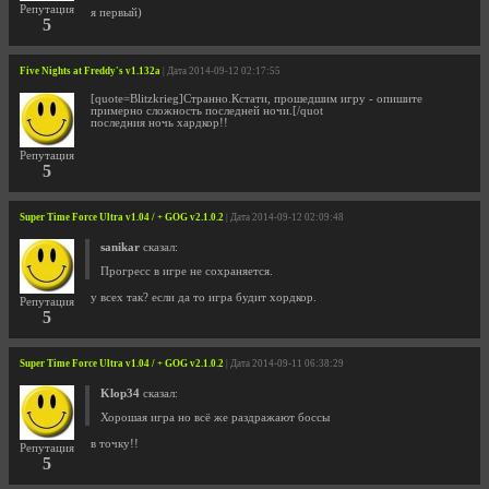
Репутация
я первый)
5
Five Nights at Freddy's v1.132a
| Дата 2014-09-12 02:17:55
[quote=Blitzkrieg]Странно.Кстати, прошедшим игру - опишите
примерно сложность последней ночи.[/quot
последния ночь хардкор!!
Репутация
5
Super Time Force Ultra v1.04 / + GOG v2.1.0.2
| Дата 2014-09-12 02:09:48
sanikar
сказал:
Прогресс в игре не сохраняется.
у всех так? если да то игра будит хордкор.
Репутация
5
Super Time Force Ultra v1.04 / + GOG v2.1.0.2
| Дата 2014-09-11 06:38:29
Klop34
сказал:
Хорошая игра но всё же раздражают боссы
в точку!!
Репутация
5