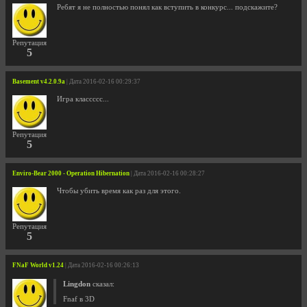
Ребят я не полностью понял как вступить в конкурс... подскажите?
Репутация
5
Basement v4.2.0.9a
| Дата 2016-02-16 00:29:37
Игра классссс...
Репутация
5
Enviro-Bear 2000 - Operation Hibernation
| Дата 2016-02-16 00:28:27
Чтобы убить время как раз для этого.
Репутация
5
FNaF World v1.24
| Дата 2016-02-16 00:26:13
Lingdon
сказал:
Fnaf в 3D