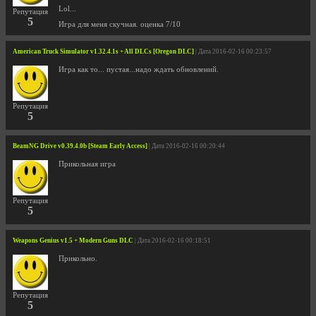
Lol...
Репутация
5
Игра для меня скучная. оценка 7/10
American Truck Simulator v1.32.4.1s + All DLCs [Oregon DLC]
| Дата 2016-02-16 00:23:57
Игра как то... пустая...надо ждать обновлений.
Репутация
5
BeamNG Drive v0.39.4.0b [Steam Early Access]
| Дата 2016-02-16 00:20:44
Прикольная игра
Репутация
5
Weapons Genius v1.5 + Modern Guns DLC
| Дата 2016-02-16 00:18:51
Прикольнo.
Репутация
5