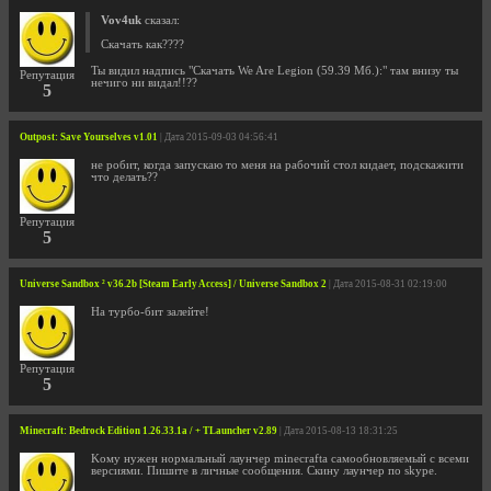
Vov4uk
сказал:
Скачать как????
Ты видил надпись "Скачать We Are Legion (59.39 Мб.):" там внизу ты
Репутация
нечиго ни видал!!??
5
Outpost: Save Yourselves v1.01
| Дата 2015-09-03 04:56:41
не робит, когда запускаю то меня на рабочий стол кидает, подскажити
что делать??
Репутация
5
Universe Sandbox ² v36.2b [Steam Early Access] / Universe Sandbox 2
| Дата 2015-08-31 02:19:00
На турбо-бит залейте!
Репутация
5
Minecraft: Bedrock Edition 1.26.33.1a / + TLauncher v2.89
| Дата 2015-08-13 18:31:25
Kому нужен нормальный лаунчер minecrafta самообновляемый c всеми
версиями. Пишите в личные сообщения. Скину лаунчер по skype.