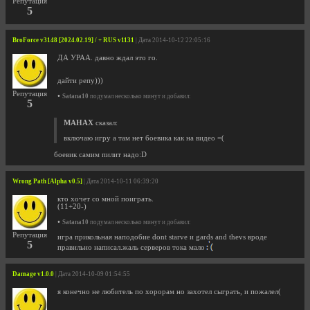
Репутация
5
BroForce v3148 [2024.02.19] / + RUS v1131
| Дата 2014-10-12 22:05:16
ДА УРАА. давно ждал это го.
дайти репу)))
Репутация
•
Satana10
подумал несколько минут и добавил:
5
MAHAX
сказал:
включаю игру а там нет боевика как на видео =(
боевик самим пилит надо:D
Wrong Path [Alpha v0.5]
| Дата 2014-10-11 06:39:20
кто хочет со мной поиграть.
(11+20-)
•
Satana10
подумал несколько минут и добавил:
Репутация
игра прикольная наподобие dont starve и gards and thevs вроде
5
правильно написал.жаль серверов тока мало
Damage v1.0.0
| Дата 2014-10-09 01:54:55
я конечно не любитель по хорорам но захотел сыграть, и пожалел(