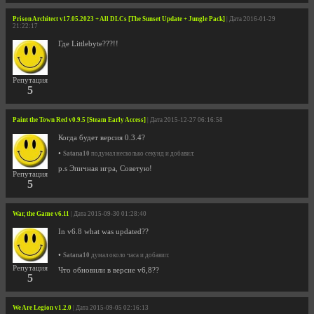
Prison Architect v17.05.2023 + All DLCs [The Sunset Update + Jungle Pack]
| Дата 2016-01-29
21:22:17
Где Littlebyte???!!
Репутация
5
Paint the Town Red v0.9.5 [Steam Early Access]
| Дата 2015-12-27 06:16:58
Когда будет версия 0.3.4?
•
Satana10
подумал несколько секунд и добавил:
p.s Эпичная игра, Советую!
Репутация
5
War, the Game v6.11
| Дата 2015-09-30 01:28:40
In v6.8 what was updated??
•
Satana10
думал около часа и добавил:
Репутация
Что обновили в версие v6,8??
5
We Are Legion v1.2.0
| Дата 2015-09-05 02:16:13