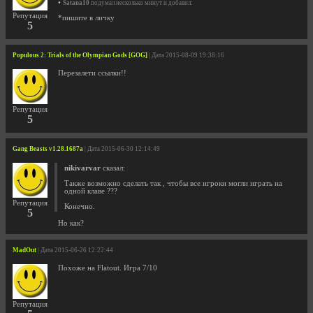
•
Satana10
подумал несколько минут и добавил:
Репутация
*пишите в личку
5
Populous 2: Trials of the Olympian Gods [GOG]
| Дата 2015-08-09 19:38:16
Перезалети ссылки!!
Репутация
5
Gang Beasts v1.28.1687a
| Дата 2015-06-30 12:14:49
nikivarvar
сказал:
Также возможно сделать так , чтобы все игроки могли играть на
одной клаве ???
Репутация
Конечно.
5
Hо как?
MadOut
| Дата 2015-06-26 12:22:44
Похоже на Flatout. Игра 7/10
Репутация