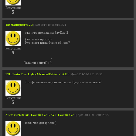
Репутация
5
The Masterplan v1.2.2
| Дата 2014-10-06 01:56:21
эта игра похожа на PayDay 2
(это я так просто)
Кто знает когда будит обнова?
Репутация
5
______________/
(((дайти репу))) :-)
FTL: Faster Than Light - Advanced Edition v1.6.22b
| Дата 2014-10-01 01:55:59
Это финальная версия игры или будит обновляться?
Репутация
5
Aliens vs Predators: Evolution v2.1 / AVP: Evolution v2.1
| Дата 2014-09-22 01:23:27
жаль что для iphone(