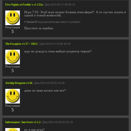
Five Nights at Freddy's v1.132a
| Дата 2015-05-17 00:06:15
Игра 7/10. Этой игре нужно больши атмосферы*. А то скучно играть в
одной и тожий комнотой(
•
Satana10
подумал несколько минут и добавил:
Репутация
Простите за ошибки.
5
The Escapists v1.37 + 5DLC
| Дата 2014-11-13 06:34:10
жду не дождусь пока выйдит редактор тюрьм!!
Репутация
5
Airship Dragoon v1.66
| Дата 2014-10-26 05:34:58
даже не знаю качать или нет?
Репутация
5
Infectonator: Survivors v1.1.2
| Дата 2014-10-26 05:30:10
ну и как игра?