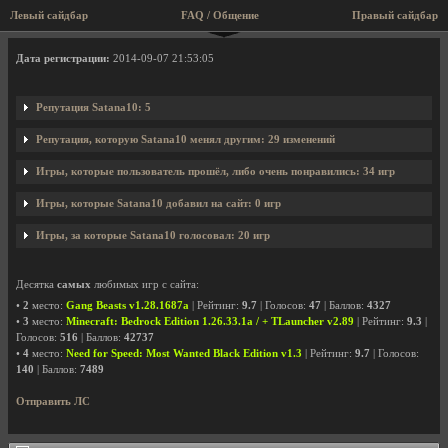
Левый сайдбар
FAQ / Общение
Правый сайдбар
Профиль пользователя Satana10
Дата регистрации:
2014-09-07 21:53:05
Репутация Satana10: 5
Репутация, которую Satana10 менял другим: 29 изменений
Игры, которые пользователь прошёл, либо очень понравились: 34 игр
Игры, которые Satana10 добавил на сайт: 0 игр
Игры, за которые Satana10 голосовал: 20 игр
Десятка
самых
любимых игр с сайта:
•
2
место:
Gang Beasts v1.28.1687a
| Рейтинг:
9.7
| Голосов:
47
| Баллов:
4327
•
3
место:
Minecraft: Bedrock Edition 1.26.33.1a / + TLauncher v2.89
| Рейтинг:
9.3
|
Голосов:
516
| Баллов:
42737
•
4
место:
Need for Speed: Most Wanted Black Edition v1.3
| Рейтинг:
9.7
| Голосов:
140
| Баллов:
7489
Отправить ЛС