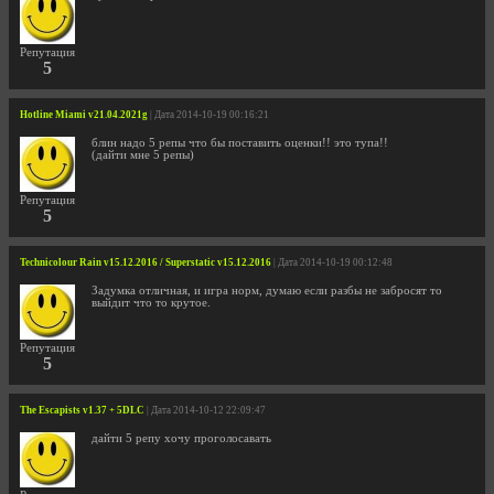
Репутация
5
Hotline Miami v21.04.2021g
| Дата 2014-10-19 00:16:21
блин надо 5 репы что бы поставить оценки!! это тупа!!
(дайти мне 5 репы)
Репутация
5
Technicolour Rain v15.12.2016 / Superstatic v15.12.2016
| Дата 2014-10-19 00:12:48
Задумка отличная, и игра норм, думаю если разбы не забросят то
выйдит что то крутое.
Репутация
5
The Escapists v1.37 + 5DLC
| Дата 2014-10-12 22:09:47
дайти 5 репу хочу проголосавать