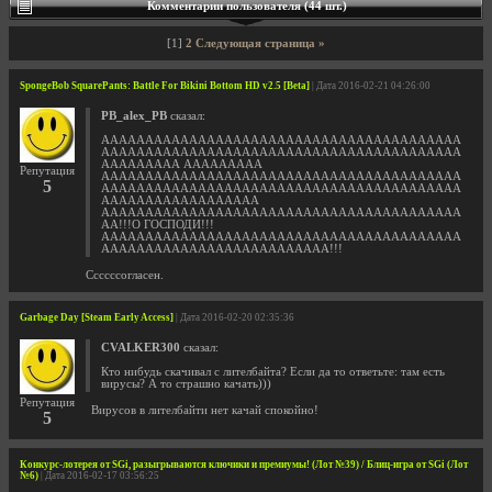
Комментарии пользователя (44 шт.)
[1]
2
Следующая страница »
SpongeBob SquarePants: Battle For Bikini Bottom HD v2.5 [Beta]
| Дата 2016-02-21 04:26:00
PB_alex_PB
сказал:
ААААААААААААААААААААААААААААААААААААААААА
ААААААААААААААААААААААААААААААААААААААААА
ААААААААА ААААААААА
Репутация
ААААААААААААААААААААААААААААААААААААААААА
5
ААААААААААААААААААААААААААААААААААААААААА
АААААААААААААААААА
ААААААААААААААААААААААААААААААААААААААААА
АА!!!О ГОСПОДИ!!!
ААААААААААААААААААААААААААААААААААААААААА
АААААААААААААААААААААААААА!!!
Ссссссогласен.
Garbage Day [Steam Early Access]
| Дата 2016-02-20 02:35:36
CVALKER300
сказал:
Кто нибудь скачивал с лителбайта? Если да то ответьте: там есть
вирусы? А то страшно качать)))
Репутация
Вирусов в лителбайти нет качай спокойно!
5
Конкурс-лотерея от SGi, разыгрываются ключики и премиумы! (Лот №39) / Блиц-игра от SGi (Лот
№6)
| Дата 2016-02-17 03:56:25