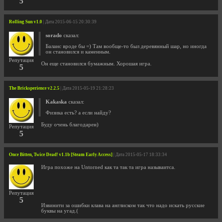
5
Rolling Sun v1.0
| Дата 2015-06-15 20:30:39
sorado
сказал:
Баланс вроде бы =) Там вообще-то был деревянный шар, но иногда
он становился и каменным.
Репутация
Он еще становился бумажным. Хорошая игра.
5
The Bricksperience v2.2.5
| Дата 2015-05-19 21:28:23
Kakaska
сказал:
Физика есть? а если найду?
Буду очень благодарен)
Репутация
5
Once Bitten, Twice Dead! v1.1b [Steam Early Access]
| Дата 2015-05-17 18:33:34
Игра похоже на Untorned как та так та игра называитса.
Репутация
5
Извинити за ошибки клава на англиском так что надо искать русские
буквы на угад.(