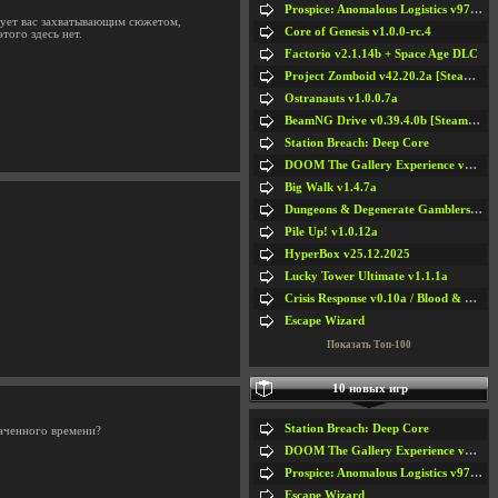
Prospice: Anomalous Logistics v97 [Playtest]
дует вас захватывающим сюжетом,
Core of Genesis v1.0.0-rc.4
ого здесь нет.
Factorio v2.1.14b + Space Age DLC
Project Zomboid v42.20.2a [Steam Early Access]
Ostranauts v1.0.0.7a
BeamNG Drive v0.39.4.0b [Steam Early Access]
Station Breach: Deep Core
DOOM The Gallery Experience v1.4.2
Big Walk v1.4.7a
Dungeons & Degenerate Gamblers v2.0.2a
Pile Up! v1.0.12a
HyperBox v25.12.2025
Lucky Tower Ultimate v1.1.1a
Crisis Response v0.10a / Blood & Bullet
Escape Wizard
Показать Топ-100
10 новых игр
Station Breach: Deep Core
раченного времени?
DOOM The Gallery Experience v1.4.2
Prospice: Anomalous Logistics v97 [Playtest]
Escape Wizard