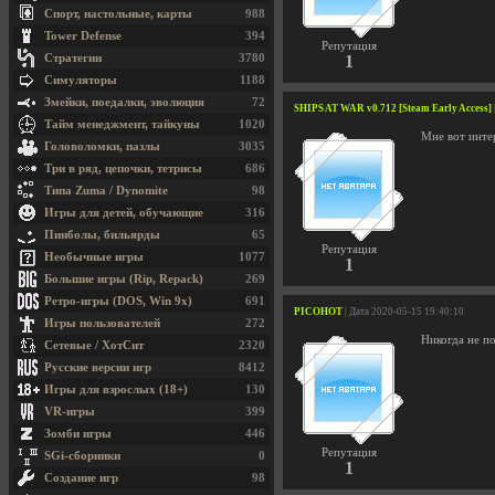
Спорт, настольные, карты
988
Tower Defense
394
Репутация
Стратегии
3780
1
Симуляторы
1188
Змейки, поедалки, эволюция
72
SHIPS AT WAR v0.712 [Steam Early Access]
Тайм менеджмент, тайкуны
1020
Мне вот интер
Головоломки, пазлы
3035
Три в ряд, цепочки, тетрисы
686
Типа Zuma / Dynomite
98
Игры для детей, обучающие
316
Пинболы, бильярды
65
Репутация
Необычные игры
1077
1
Большие игры (Rip, Repack)
269
Ретро-игры (DOS, Win 9x)
691
PICOHOT
| Дата 2020-05-15 19:40:10
Игры пользователей
272
Никогда не п
Сетевые / ХотСит
2320
Русские версии игр
8412
Игры для взрослых (18+)
130
VR-игры
399
Зомби игры
446
Репутация
SGi-сборники
0
1
Создание игр
98