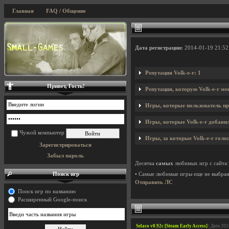
Главная
FAQ / Общение
Дата регистрации:
2014-01-19 21:52
Репутация Volk-e-r: 1
Привет, Гость!
Репутация, которую Volk-e-r ме
Игры, которые пользователь пр
Игры, которые Volk-e-r добавил
Чужой компьютер
Игры, за которые Volk-e-r голос
Зарегистрироваться
Забыл пароль
Десятка
самых
любимых игр с сайта:
Поиск игр
• Самые любимые игры еще не выбра
Отправить ЛС
Поиск игр по названию
Расширенный Google-поиск
Selaco v0.92c [Steam Early Access]
| Дата 20