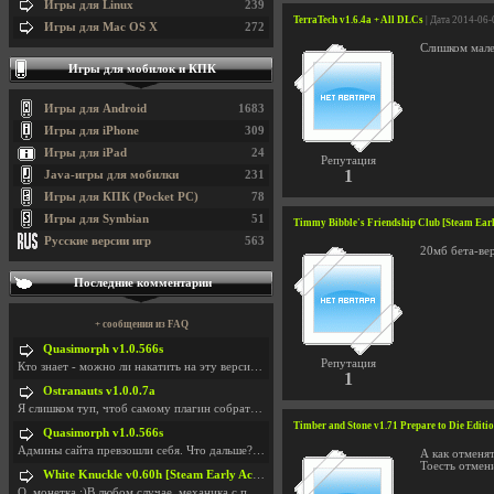
Игры для Linux
239
TerraTech v1.6.4a + All DLCs
| Дата 2014-06-
Игры для Mac OS X
272
Слишком мале
Игры для мобилок и КПК
Игры для Android
1683
Игры для iPhone
309
Игры для iPad
24
Репутация
1
Java-игры для мобилки
231
Игры для КПК (Pocket PC)
78
Игры для Symbian
51
Timmy Bibble's Friendship Club [Steam Earl
Русские версии игр
563
20мб бета-ве
Последние комментарии
+ сообщения из FAQ
Quasimorph v1.0.566s
Репутация
Кто знает - можно ли накатить на эту версию моды?
1
Ostranauts v1.0.0.7a
Я слишком туп, чтоб самому плагин собрать. И что-т
Timber and Stone v1.71 Prepare to Die Editi
Quasimorph v1.0.566s
Админы сайта превзошли себя. Что дальше? Засунь се
А как отменят
Тоесть отмени
White Knuckle v0.60h [Steam Early Access]
О. монетка ;)В любом случае, механика с поиском мо