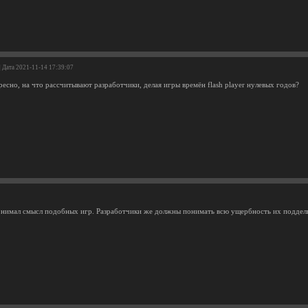
| Дата 2021-11-14 17:39:07
есно, на что рассчитывают разработчики, делая игры времён flash player нулевых годов?
онимал смысл подобных игр. Разработчики же должны понимать всю ущербность их подделк