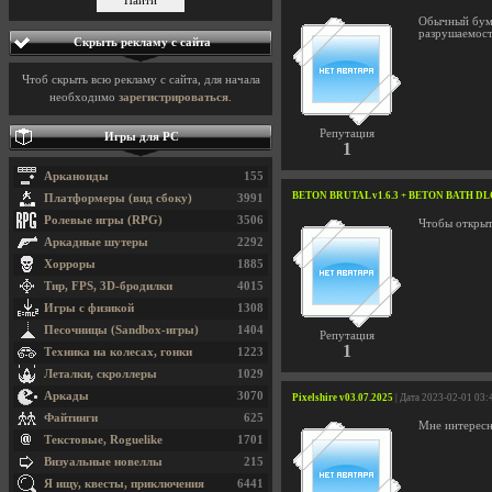
Обычный буме
разрушаемост
Скрыть рекламу с сайта
Чтоб скрыть всю рекламу с сайта, для начала
необходимо
зарегистрироваться
.
Репутация
Игры для PC
1
Арканоиды
155
BETON BRUTAL v1.6.3 + BETON BATH DL
Платформеры (вид сбоку)
3991
Ролевые игры (RPG)
3506
Чтобы открыт
Аркадные шутеры
2292
Хорроры
1885
Тир, FPS, 3D-бродилки
4015
Игры с физикой
1308
Песочницы (Sandbox-игры)
1404
Репутация
1
Техника на колесах, гонки
1223
Леталки, скроллеры
1029
Аркады
3070
Pixelshire v03.07.2025
| Дата 2023-02-01 03:
Файтинги
625
Мне интересн
Текстовые, Roguelike
1701
Визуальные новеллы
215
Я ищу, квесты, приключения
6441