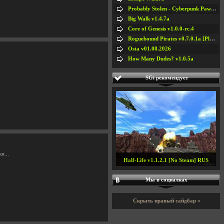
Probably Stolen - Cyberpunk Pawnshop Simulator v048c [Playtest]
Big Walk v1.4.7a
Core of Genesis v1.0.0-rc.4
Roguebound Pirates v0.7.0.1a [Playtest]
Osta v01.08.2026
How Many Dudes? v1.0.5a
SGi рекомендует
и...
Half-Life v1.1.2.1 [No Steam] RUS
Мы в социалках
Скрыть правый сайдбар »