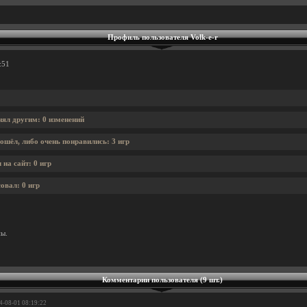
Профиль пользователя Volk-e-r
:51
нял другим: 0 изменений
ошёл, либо очень понравились: 3 игр
 на сайт: 0 игр
овал: 0 игр
ны.
Комментарии пользователя (9 шт.)
24-08-01 08:19:22