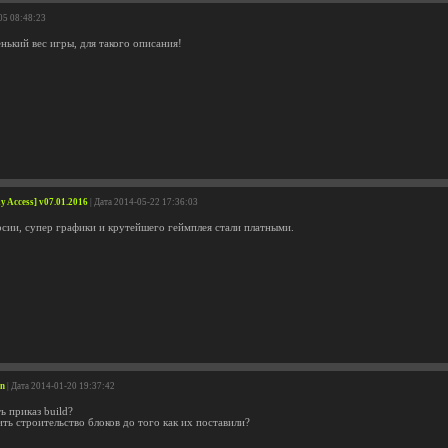
05 08:48:23
нький вес игры, для такого описания!
y Access] v07.01.2016
| Дата 2014-05-22 17:36:03
рсии, супер графики и крутейшего геймплея стали платными.
on
| Дата 2014-01-20 19:37:42
ь приказ build?
ть строительство блоков до того как их поставили?