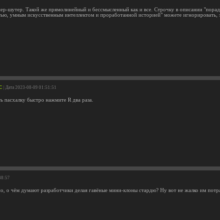
р-шутер. Такой же прямолинейный и бессмысленный как и все. Строчку в описании "пора
ью, умным искусственным интеллектом и проработанной историей" можете игнорировать, эт
C
| Дата 2023-08-09 01:51:51
ь пасхалку быстро нажмите R два раза.
48:57
о, о чём думают разработчики делая гавёные мини-клоны стардю? Ну вот не жалко им пот