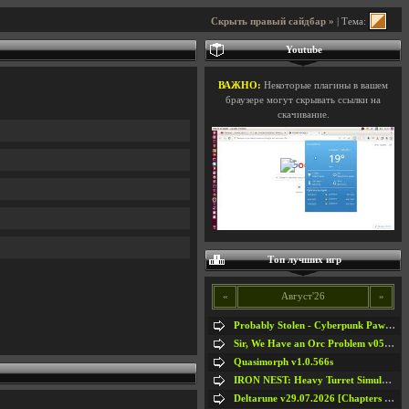
Скрыть правый сайдбар »
| Тема:
Youtube
ВАЖНО:
Некоторые плагины в вашем
браузере могут скрывать ссылки на
скачивание.
Топ лучших игр
«
Август'26
»
Probably Stolen - Cyberpunk Pawnshop Simulator v048c [Playtest]
Sir, We Have an Orc Problem v05.08.2026
Quasimorph v1.0.566s
IRON NEST: Heavy Turret Simulator v1.0a
Deltarune v29.07.2026 [Chapters 1-5] / + RUS [Chapters 1-5]