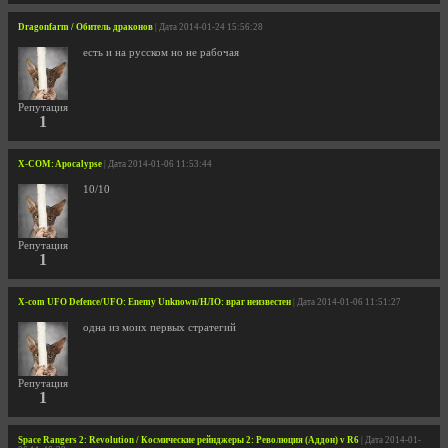
Dragonfarm / Обитель драконов
| Дата 2014-01-24 15:56:28
есть и на русском но не рабочая
Репутация
1
X-COM: Apocalypse
| Дата 2014-01-06 11:53:44
10/10
Репутация
1
X-com UFO Defence/UFO: Enemy Unknown/НЛО: враг неизвестен
| Дата 2014-01-06 11:51:27
одна из моих первых стратегий
Репутация
1
Space Rangers 2: Revolution / Космические рейнджеры 2: Революция (Аддон) v R6
| Дата 2014-01-