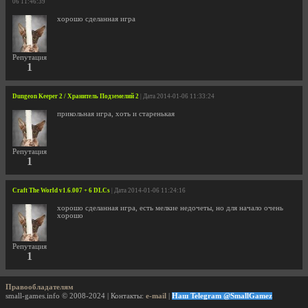
06 11:46:39
хорошо сделанная игра
Репутация
1
Dungeon Keeper 2 / Хранитель Подземелий 2
| Дата 2014-01-06 11:33:24
прикольная игра, хоть и старенькая
Репутация
1
Craft The World v1.6.007 + 6 DLCs
| Дата 2014-01-06 11:24:16
хорошо сделанная игра, есть мелкие недочеты, но для начало очень
хорошо
Репутация
1
Правообладателям
small-games.info © 2008-2024 | Контакты:
e-mail
|
Наш Telegram @SmallGamez