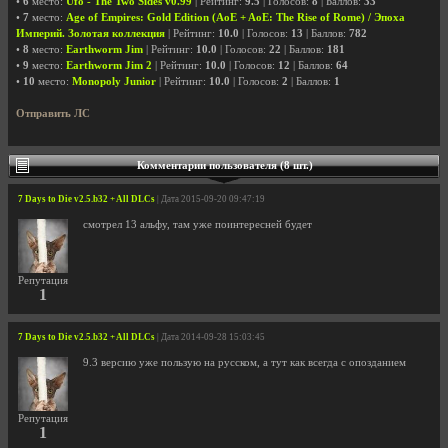
•
6
место:
Ufo - The Two Sides v0.99
| Рейтинг:
9.5
| Голосов:
8
| Баллов:
33
•
7
место:
Age of Empires: Gold Edition (AoE + AoE: The Rise of Rome) / Эпоха
Империй. Золотая коллекция
| Рейтинг:
10.0
| Голосов:
13
| Баллов:
782
•
8
место:
Earthworm Jim
| Рейтинг:
10.0
| Голосов:
22
| Баллов:
181
•
9
место:
Earthworm Jim 2
| Рейтинг:
10.0
| Голосов:
12
| Баллов:
64
•
10
место:
Monopoly Junior
| Рейтинг:
10.0
| Голосов:
2
| Баллов:
1
Отправить ЛС
Комментарии пользователя (8 шт.)
7 Days to Die v2.5.b32 + All DLCs
| Дата 2015-09-20 09:47:19
смотрел 13 альфу, там уже поинтересней будет
Репутация
1
7 Days to Die v2.5.b32 + All DLCs
| Дата 2014-09-28 15:03:45
9.3 версию уже пользую на русском, а тут как всегда с опозданием
Репутация
1