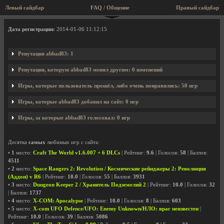
Левый сайдбар
FAQ / Общение
Правый сайдбар
Профиль пользователя abbad83
Дата регистрации:
2014-01-06 11:12:15
Репутация abbad83: 1
Репутация, которую abbad83 менял другим: 0 изменений
Игры, которые пользователь прошёл, либо очень понравились: 50 игр
Игры, которые abbad83 добавил на сайт: 0 игр
Игры, за которые abbad83 голосовал: 0 игр
Десятка
самых
любимых игр с сайта:
•
1
место:
Craft The World v1.6.007 + 6 DLCs
| Рейтинг:
9.6
| Голосов:
58
| Баллов:
4511
•
2
место:
Space Rangers 2: Revolution / Космические рейнджеры 2: Революция
(Аддон) v R6
| Рейтинг:
10.0
| Голосов:
55
| Баллов:
3931
•
3
место:
Dungeon Keeper 2 / Хранитель Подземелий 2
| Рейтинг:
10.0
| Голосов:
32
| Баллов:
1737
•
4
место:
X-COM: Apocalypse
| Рейтинг:
10.0
| Голосов:
8
| Баллов:
603
•
5
место:
X-com UFO Defence/UFO: Enemy Unknown/НЛО: враг неизвестен
|
Рейтинг:
10.0
| Голосов:
39
| Баллов:
5086