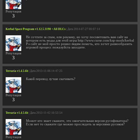
Репутация
3
Kerbal Space Program v1.12.5.3190 + All DLCs
| Дата 2014-07-27 00:07:14
Не сочтите за спам, или рекламу, но хочу посоветовать вам сайт на
котором есть моды для этой игры http://www.curse.com/ksp-mods/kerbal
P.s сайт не мой просто решил людям помочь, кто хочет разнообразить
игровой процесс пожалуйста заходите.
Репутация
3
Terraria v1.4.5.6b
| Дата 2013-11-06 14:47:25
Какой перевод лучше скачивать?
Репутация
3
Terraria v1.4.5.6b
| Дата 2013-11-02 10:53:54
Может кто знает скажите, это окончательная версия русификатора?
Если нет то скажите где можно проследить за версиями русиков?
Репутация