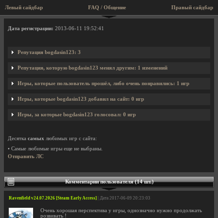
Левый сайдбар
FAQ / Общение
Правый сайдбар
Профиль пользователя bogdasin123
Дата регистрации:
2013-06-11 19:52:41
Репутация bogdasin123: 3
Репутация, которую bogdasin123 менял другим: 1 изменений
Игры, которые пользователь прошёл, либо очень понравились: 1 игр
Игры, которые bogdasin123 добавил на сайт: 0 игр
Игры, за которые bogdasin123 голосовал: 0 игр
Десятка
самых
любимых игр с сайта:
• Самые любимые игры еще не выбраны.
Отправить ЛС
Комментарии пользователя (14 шт.)
Ravenfield v24.07.2026 [Steam Early Access]
| Дата 2017-06-09 20:23:03
Очень хорошая перспектива у игры, однозначно нужно продолжать
розвивать !