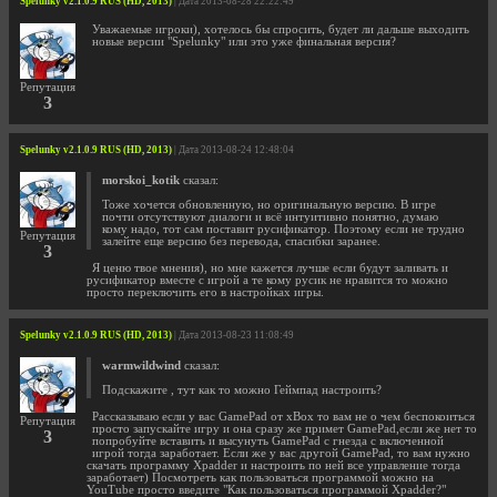
Spelunky v2.1.0.9 RUS (HD, 2013)
| Дата 2013-08-28 22:22:49
Уважаемые игроки), хотелось бы спросить, будет ли дальше выходить
новые версии "Spelunky" или это уже финальная версия?
Репутация
3
Spelunky v2.1.0.9 RUS (HD, 2013)
| Дата 2013-08-24 12:48:04
morskoi_kotik
сказал:
Тоже хочется обновленную, но оригинальную версию. В игре
почти отсутствуют диалоги и всё интуитивно понятно, думаю
кому надо, тот сам поставит русификатор. Поэтому если не трудно
Репутация
залейте еще версию без перевода, спасибки заранее.
3
Я ценю твое мнения), но мне кажется лучше если будут заливать и
русификатор вместе с игрой а те кому русик не нравится то можно
просто переключить его в настройках игры.
Spelunky v2.1.0.9 RUS (HD, 2013)
| Дата 2013-08-23 11:08:49
warmwildwind
сказал:
Подскажите , тут как то можно Геймпад настроить?
Рассказываю если у вас GamePad от xBox то вам не о чем беспокоиться
Репутация
просто запускайте игру и она сразу же примет GamePad,если же нет то
3
попробуйте вставить и высунуть GamePad с гнезда с включенной
игрой тогда заработает. Если же у вас другой GamePad, то вам нужно
скачать программу Xpadder и настроить по ней все управление тогда
заработает) Посмотреть как пользоваться программой можно на
YouTube просто введите "Как пользоваться программой Xpadder?"