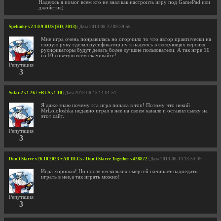
Надеюсь я помог всем кто не знал как настроить игру под GamePad или
джойстик)
Spelunky v2.1.0.9 RUS (HD, 2013)
| Дата 2013-08-22 09:39:56
Мне игра очень понравилась но огорчило то что автор практически на
скорую руку сделал русификатор,ну я надеюсь в следующих версиях
русификаторы будут делать более лучшие пользователи. А так игре 10
из 10 советую всем скачивайте!
Репутация
3
Solar 2 v1.26 / +RUS v1.10
| Дата 2013-06-13 14:01:51
Я даже знаю почему эта игра попала в топ! Потому что некий
MrLololoshka недавно играл в нее на своем канале и оставил сылку на
этот сайт.
Репутация
3
Don't Starve v26.10.2023 + All DLCs / Don't Starve Together v428872
| Дата 2013-06-13 13:54:49
Игра хорошая! Но после нескольких смертей начинает надоедать
играть в нее,а так играть можно!
Репутация
3