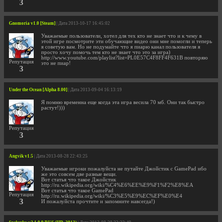
3
Gnomoria v1.0 [Steam]
| Дата 2013-10-17 16:45:02
Уважаемые пользователи, хотел для тех кто не знает что и к чему в
этой игре посмотрите эти обучающие видео они мне помогли и теперь
я советую вам. Но не подумайте что я пиарю канал пользователя я
просто хочу помочь тем кто не знает что это за игра)
http://www.youtube.com/playlist?list=PL0E57C4F8FF4F631B повторяю
Репутация
это не пиар!
3
Under the Ocean [Alpha 8.00]
| Дата 2013-09-04 16:13:19
Я помню временна еще когда эта игра весила 70 мб. Они так быстро
растут!)))
Репутация
3
Angvik v1.5
| Дата 2013-08-28 22:43:25
Уважаемые игроки пожалуйста не путайте Джойстик с GamePad ибо
же это совсем две разные вещи.
Вот статья что такое Джойстик
http://ru.wikipedia.org/wiki/%C4%E6%EE%E9%F1%F2%E8%EA
Вот статья что такое GamePad
Репутация
http://ru.wikipedia.org/wiki/%C3%E5%E9%EC%EF%E0%E4
3
И пожалуйста прочтите и запомните навсегда!)