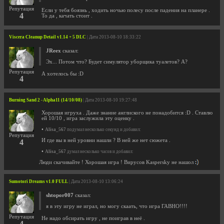
Репутация
Если у тебя боязнь , ходить ночью полесу после падения на планере .
4
То да , качать стоит .
Viscera Cleanup Detail v1.14 + 5 DLC
| Дата 2013-08-10 18:33:22
JReex
сказал:
Эх... Потом что? Будет симулятор уборщика туалетов? А?
Репутация
А хотелось бы :D
4
Burning Sand 2 - Alpha11 (14/10/08)
| Дата 2013-08-10 19:27:48
Хорошая игруха . Даже знание англиского не понадобится :D . Ставлю
ей 10/10 , игра заслужила эту оценку .
•
Alisa_567
подумал несколько секунд и добавил:
Репутация
И где вы в ней уровни нашли ? В ней же нет сюжета .
4
•
Alisa_567
думал несколько часов и добавил:
Люди скачивайте ! Хорошая игра ! Вирусов Kaspersky не нашол
Sumotori Dreams v1.0 FULL
| Дата 2013-08-10 13:06:24
shtopor007
сказал:
я в эту игру не играл, но могу скаать, что игра ГАВНО!!!!
Репутация
Не надо обсирать игру , не поиграв в неё .
4