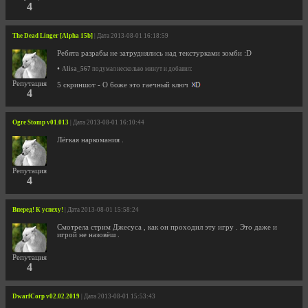
4
The Dead Linger [Alpha 15b]
| Дата 2013-08-01 16:18:59
Ребята разрабы не затруднялись над текстурками зомби :D
•
Alisa_567
подумал несколько минут и добавил:
Репутация
5 скриншот - О боже это гаечный ключ
4
Ogre Stomp v01.013
| Дата 2013-08-01 16:10:44
Лёгкая наркомания .
Репутация
4
Вперед! К успеху!
| Дата 2013-08-01 15:58:24
Смотрела стрим Джесуса , как он проходил эту игру . Это даже и
игрой не назовёш .
Репутация
4
DwarfCorp v02.02.2019
| Дата 2013-08-01 15:53:43