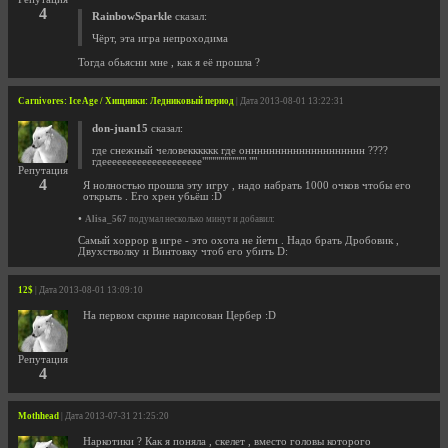
4
RainbowSparkle
сказал:
Чёрт, эта игра непроходима
Тогда обьясни мне , как я её прошла ?
Carnivores: Ice Age / Хищники: Ледниковый период
| Дата 2013-08-01 13:22:31
don-juan15
сказал:
где снежный человекккккк где онннннннннннннннннннн ????
гдееееееееееееееееееее""""""""""" ""
Репутация
4
Я нолностью прошла эту игру , надо набрать 1000 очков чтобы его
открыть . Его хрен убьёш :D
•
Alisa_567
подумал несколько минут и добавил:
Самый хоррор в игре - это охота не йети . Надо брать Дробовик ,
Двухстволку и Винтовку чтоб его убить D:
12$
| Дата 2013-08-01 13:09:10
На первом скрине нарисован Цербер :D
Репутация
4
Mothhead
| Дата 2013-07-31 21:25:20
Наркотики ? Как я поняла , скелет , вместо головы которого