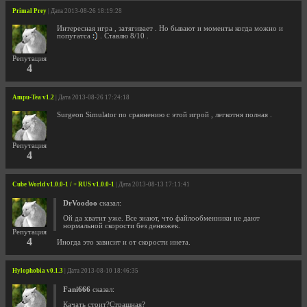
Primal Prey
| Дата 2013-08-26 18:19:28
Интересная игра , затягивает . Но бывают и моменты когда можно и
попугатса
. Ставлю 8/10 .
Репутация
4
Ampu-Tea v1.2
| Дата 2013-08-26 17:24:18
Surgeon Simulator по сравнению с этой игрой , легкотня полная .
Репутация
4
Cube World v1.0.0-1 / + RUS v1.0.0-1
| Дата 2013-08-13 17:11:41
DrVoodoo
сказал:
Ой да хватит уже. Все знают, что файлообменники не дают
нормальной скорости без денюжек.
Репутация
4
Иногда это зависит и от скорости инета.
Hylophobia v0.1.3
| Дата 2013-08-10 18:46:35
Fani666
сказал:
Качать стоит?Страшная?