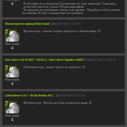
4
В магазине под надписью Сортировка по типу написано Тракторы ,
полистай там есть строка Уборка картофеля .
В середине не купленных земель есть иконка . Подойди к ней и нажми
на клавишу R (при стандартных настройках)
Магнат юрского периода/Dino Island
| Дата 2013-10-07 15:15:18
Крутая игра , смогла создать двуногого Анкилозавра :D
Репутация
4
Don't Starve v26.10.2023 + All DLCs / Don't Starve Together v428872
| Дата 2013-09-22 15:03:40
Отличная игра , может долго не надоесть :D
Репутация
4
Little Inferno v2.0.3 + Ho Ho Holiday DLC
| Дата 2013-08-29 16:21:18
Весёлая игра . Всегда мечтала поджигать вещи :D
Репутация
4