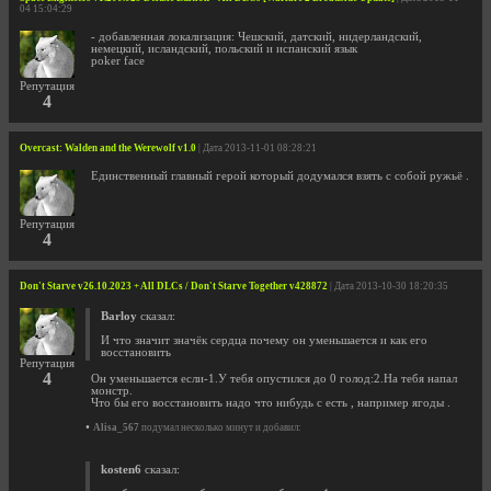
04 15:04:29
- добавленная локализация: Чешский, датский, нидерландский,
немецкий, исландский, польский и испанский язык
poker face
Репутация
4
Overcast: Walden and the Werewolf v1.0
| Дата 2013-11-01 08:28:21
Единственный главный герой который додумался взять с собой ружьё .
Репутация
4
Don't Starve v26.10.2023 + All DLCs / Don't Starve Together v428872
| Дата 2013-10-30 18:20:35
Barloy
сказал:
И что значит значёк сердца почему он уменьшается и как его
восстановить
Репутация
4
Он уменьшается если-1.У тебя опустился до 0 голод:2.На тебя напал
монстр.
Что бы его восстановить надо что нибудь с есть , например ягоды .
•
Alisa_567
подумал несколько минут и добавил:
kosten6
сказал: