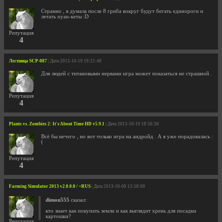
Странно , я думала после 8 гриба вокруг будут бегать единороги и
летать nyan-кеты :D
Репутация
4
Лестница SCP-087
| Дата 2013-10-19 19:21:40
Для людей с титановыми нервами игра может показаться не страшной .
Репутация
4
Plants vs. Zombies 2: It's About Time HD v5.9.1
| Дата 2013-10-19 18:56:36
Всё бы нечего , но вот только игра на андройд . А я уже порадовалась :
(
Репутация
4
Farming Simulator 2013 v2.0.0.0 / +RUS
| Дата 2013-10-09 13:58:00
dimon555
сказал:
кто знает как покупать земли и как выглядит хрень для посадки
картошки?
Репутация