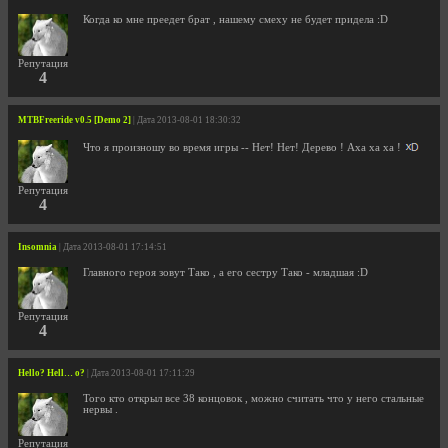
Когда ко мне преедет брат , нашему смеху не будет придела :D
Репутация
4
MTBFreeride v0.5 [Demo 2]
| Дата 2013-08-01 18:30:32
Что я произношу во время игры -- Нет! Нет! Дерево ! Аха ха ха !
Репутация
4
Insomnia
| Дата 2013-08-01 17:14:51
Главного героя зовут Тако , а его сестру Тако - младшая :D
Репутация
4
Hello? Hell… o?
| Дата 2013-08-01 17:11:29
Того кто открыл все 38 концовок , можно считать что у него стальные
нервы .
Репутация