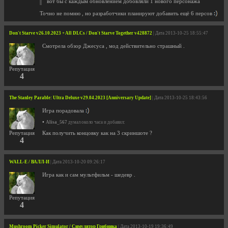
вот бы с каждым обновлением добовляли 1 нового персонажа
Точно не помню , но разработчики планируют добавить ещё 6 персов
Don't Starve v26.10.2023 + All DLCs / Don't Starve Together v428872
| Дата 2013-10-25 18:55:47
Смотрела обзор Джесуса , мод действительно страшный .
Репутация
4
The Stanley Parable: Ultra Deluxe v29.04.2023 [Anniversary Update]
| Дата 2013-10-25 18:43:56
Игра порадовала
•
Alisa_567
думал около часа и добавил:
Как получить концовку как на 3 скриншоте ?
Репутация
4
WALL-E / ВАЛЛ-И
| Дата 2013-10-20 09:26:17
Игра как и сам мультфильм - шедевр .
Репутация
4
Mushroom Picker Simulator / Симулятор Грибника
| Дата 2013-10-19 19:36:49