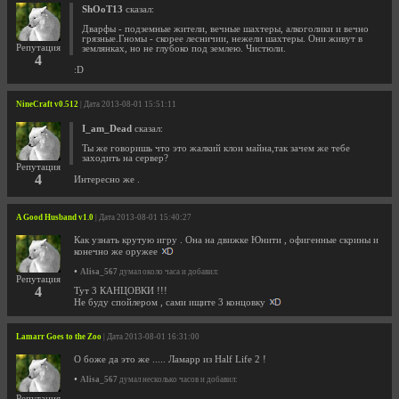
ShOoT13
сказал:
Дварфы - подземные жители, вечные шахтеры, алкоголики и вечно
грязные.Гномы - скорее лесничии, нежели шахтеры. Они живут в
Репутация
землянках, но не глубоко под землею. Чистюли.
4
:D
NineCraft v0.512
| Дата 2013-08-01 15:51:11
I_am_Dead
сказал:
Ты же говоришь что это жалкий клон майна,так зачем же тебе
заходить на сервер?
Репутация
4
Интересно же .
A Good Husband v1.0
| Дата 2013-08-01 15:40:27
Как узнать крутую игру . Она на движке Юнити , офигенные скрины и
конечно же оружее
•
Alisa_567
думал около часа и добавил:
Репутация
4
Тут 3 КАНЦОВКИ !!!
Не буду спойлером , сами ищите 3 концовку
Lamarr Goes to the Zoo
| Дата 2013-08-01 16:31:00
О боже да это же ..... Ламарр из Half Life 2 !
•
Alisa_567
думал несколько часов и добавил:
Репутация