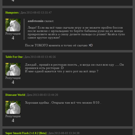
Humpsters
| Дата 2013-08-03 13:55:47
amfetomin
сказал:
Люди! Если вы всё таки скачали игру и не можете пройти боссов
после каляски с щупальцами то берёте бабкины руки на их концы
Репутация
прикрепляете колёса а снизу делаете пальцы со ртами! Колёса тупо
4
самое крутое оружие!
После ТОКОГО комента я точно её скачаю
Table For One
| Дата 2013-08-03 13:46:56
Джедай , пришёл в ресторан поесть , и когда он съел всю еду .....Он
принялся есть ресторан :D
И мне одной кажется что у него рот на всё лицо ?
Репутация
4
Dinosaur World
| Дата 2013-08-03 13:44:20
Хорошая идейка . Открыла там всё что можно 8/10 .
Репутация
4
Super Smash Flash 2 v1.0.2 [Beta]
| Дата 2013-08-03 13:34:38