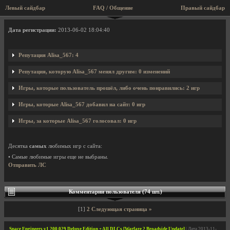
Левый сайдбар
FAQ / Общение
Правый сайдбар
Профиль пользователя Alisa_567
Дата регистрации:
2013-06-02 18:04:40
Репутация Alisa_567: 4
Репутация, которую Alisa_567 менял другим: 0 изменений
Игры, которые пользователь прошёл, либо очень понравились: 2 игр
Игры, которые Alisa_567 добавил на сайт: 0 игр
Игры, за которые Alisa_567 голосовал: 0 игр
Десятка
самых
любимых игр с сайта:
• Самые любимые игры еще не выбраны.
Отправить ЛС
Комментарии пользователя (74 шт.)
[1]
2
Следующая страница »
Space Engineers v1.200.029 Deluxe Edition + All DLCs [Warfare 2 Broadside Update]
| Дата 2013-11-