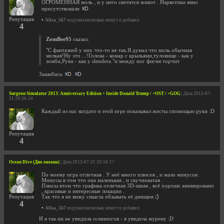
ОГРОМЕННАЯ моль , и у него светится живот . Наркотики явно
присутствовали
Репутация
•
Alisa_567
подумал несколько минут и добавил:
4
ZomBee95
сказал:
"С фантазией у них что-то не так.Я думал что моль обычная
мелкая!Ну это ...!Голова - комар с крыльями,туловище - как у
зомби,Руки - как у slenderа."и между ног фигня торчит
Зашибись
Surgeon Simulator 2013: Anniversary Edition + Inside Donald Trump / +OST / +GOG
| Дата 2013-07-
31 20:56:34
Каждый из нас когдато в этой игре показывал жесты спомощью руки :D
Репутация
4
Ocean Dive (Дно океана)
| Дата 2013-07-31 20:50:17
По моему игра отличная . У неё много плюсов , и мало минусов .
Минусы в том что она маленькая , и скучноватая .
Плюсы втом что графика отличная 3D-шная , всё хорошо анимировано
, красивые и интересные локации .
Так что я не вижу смысла обзывать её днищем
Репутация
4
•
Alisa_567
подумал несколько минут и добавил:
И я так ии не увидила осминогов - я увидела мурену :D