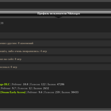
Профиль пользователя Nikitazgez
:38
менял другим: 0 изменений
ошёл, либо очень понравились: 4 игр
ил на сайт: 0 игр
лосовал: 0 игр
 Age DLC
| Рейтинг:
10.0
| Голосов:
122
| Баллов:
47286
| Рейтинг:
9.7
| Голосов:
12
| Баллов:
2632
[Steam Early Access]
| Рейтинг:
9.6
| Голосов:
259
| Баллов:
30433