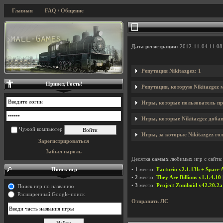
Главная
FAQ / Общение
Дата регистрации:
2012-11-04 11:08
Репутация Nikitazgez: 1
Привет, Гость!
Репутация, которую Nikitazgez 
Игры, которые пользователь пр
Игры, которые Nikitazgez добав
Чужой компьютер
Игры, за которые Nikitazgez го
Зарегистрироваться
Забыл пароль
Десятка
самых
любимых игр с сайта:
Поиск игр
•
1
место:
Factorio v2.1.13b + Space
•
2
место:
They Are Billions v1.1.4.10
•
3
место:
Project Zomboid v42.20.2a 
Поиск игр по названию
Расширенный Google-поиск
Отправить ЛС