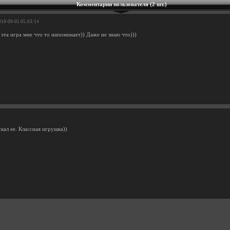
Комментарии пользователя (2 шт.)
018-09-05 05:03:14
эта игра мне что то напоминает)) Даже не знаю что)))
кал ее. Классная игрушка))