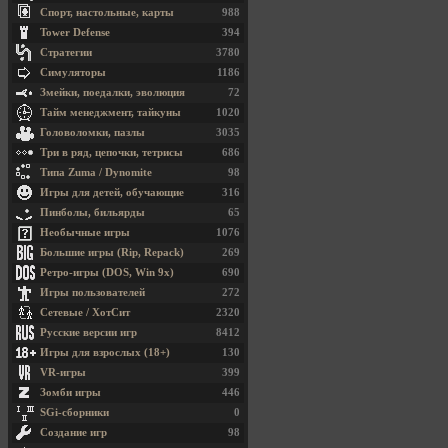
Спорт, настольные, карты
988
Tower Defense
394
Стратегии
3780
Симуляторы
1186
Змейки, поедалки, эволюция
72
Тайм менеджмент, тайкуны
1020
Головоломки, пазлы
3035
Три в ряд, цепочки, тетрисы
686
Типа Zuma / Dynomite
98
Игры для детей, обучающие
316
Пинболы, бильярды
65
Необычные игры
1076
Большие игры (Rip, Repack)
269
Ретро-игры (DOS, Win 9x)
690
Игры пользователей
272
Сетевые / ХотСит
2320
Русские версии игр
8412
Игры для взрослых (18+)
130
VR-игры
399
Зомби игры
446
SGi-сборники
0
Создание игр
98