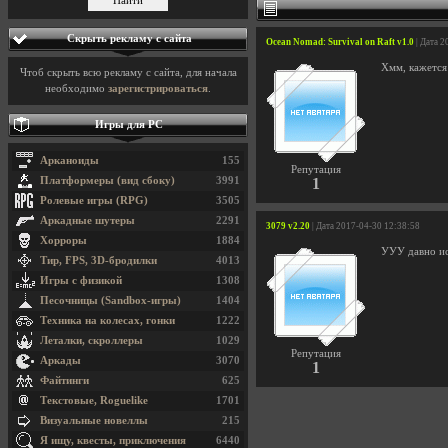
Скрыть рекламу с сайта
Ocean Nomad: Survival on Raft v1.0
| Дата 2
Хмм, кажется 
Чтоб скрыть всю рекламу с сайта, для начала
необходимо
зарегистрироваться
.
Игры для PC
Арканоиды
155
Репутация
Платформеры (вид сбоку)
3991
1
Ролевые игры (RPG)
3505
Аркадные шутеры
2291
3079 v2.20
| Дата 2017-04-30 12:38:58
Хорроры
1884
УУУ давно ис
Тир, FPS, 3D-бродилки
4013
Игры с физикой
1308
Песочницы (Sandbox-игры)
1404
Техника на колесах, гонки
1222
Леталки, скроллеры
1029
Репутация
Аркады
3070
1
Файтинги
625
Текстовые, Roguelike
1701
Визуальные новеллы
215
Я ищу, квесты, приключения
6440