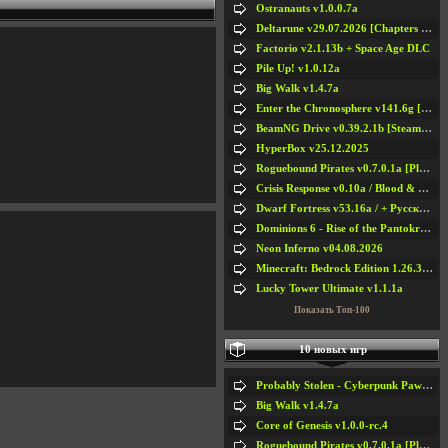
Ostranauts v1.0.0.7a
Deltarune v29.07.2026 [Chapters 1-5] / + RUS [Chapters 1-5]
Factorio v2.1.13b + Space Age DLC
Pile Up! v1.0.12a
Big Walk v1.4.7a
Enter the Chronosphere v141.6g [Steam Early Access]
BeamNG Drive v0.39.2.1b [Steam Early Access]
HyperBox v25.12.2025
Roguebound Pirates v0.7.0.1a [Playtest]
Crisis Response v0.10a / Blood & Bullet
Dwarf Fortress v53.16a / + Русская Версия v50.12a
Dominions 6 - Rise of the Pantokrator v6.35a
Neon Inferno v04.08.2026
Minecraft: Bedrock Edition 1.26.33.1a / + TLauncher v2.89
Lucky Tower Ultimate v1.1.1a
Показать Топ-100
10 новых игр
Probably Stolen - Cyberpunk Pawnshop Simulator v048c [Playtest]
Big Walk v1.4.7a
Core of Genesis v1.0.0-rc.4
Roguebound Pirates v0.7.0.1a [Playtest]