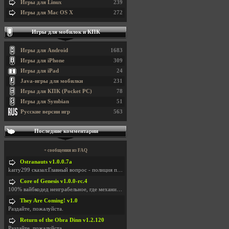
Игры для Linux
239
Игры для Mac OS X
272
Игры для мобилок и КПК
Игры для Android
1683
Игры для iPhone
309
Игры для iPad
24
Java-игры для мобилки
231
Игры для КПК (Pocket PC)
78
Игры для Symbian
51
Русские версии игр
563
Последние комментарии
+ сообщения из FAQ
Ostranauts v1.0.0.7a
karry299 сказал:Главный вопрос - полиция по-прежне
Core of Genesis v1.0.0-rc.4
100% вайбкодед неиграбельное, где механики знает т
They Are Coming! v1.0
Раздайте, пожалуйста.
Return of the Obra Dinn v1.2.120
Раздайте, пожалуйста.