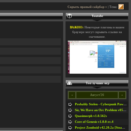
Скрыть правый сайдбар »
| Тема:
Youtube
ВАЖНО:
Некоторые плагины в вашем
браузере могут скрывать ссылки на
скачивание.
Топ лучших игр
«
Август'26
»
Probably Stolen - Cyberpunk Pawnshop Simulator v048c [Playtest]
Sir, We Have an Orc Problem v05.08.2026
Quasimorph v1.0.562s
Core of Genesis v1.0.0-rc.4
Project Zomboid v42.20.2a [Steam Early Access]