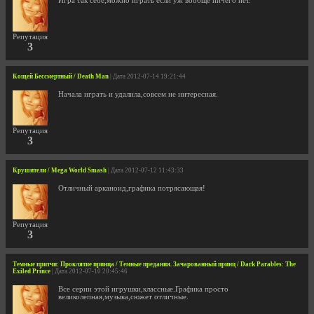
Игра так себе,можно играть если уж вообще ничего нет.
Репутация
3
Кощей Бессмертный / Death Man
| Дата 2012-07-14 19:21:44
Начала играть и удалила,совсем не интересная.
Репутация
3
Крушители / Mega World Smash
| Дата 2012-07-12 11:43:33
Отличный арканоид,графика потрясающая!
Репутация
3
Темные притчи: Проклятие принца / Темные предания. Зачарованный принц / Dark Parables: The
Exiled Prince
| Дата 2012-07-10 20:45:46
Все серии этой игрушки,классные.Графика просто
великолепная,музыка,сюжет отличные.