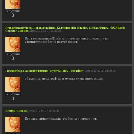
Репутация
3
Путь в бесконечность. Новая Атлантида. Коллекционное издание / Eternal Journey: New Atlantis
Collector's Edition
| Дата 2012-08-01 10:25:22
Игра великолепная!Графика отличная,поиск предметов не
утомителен,особенно радует сюжет.
Репутация
3
Гиперболоид 2. Лабиринт времени / Hyperballoid 2 Time Rider
| Дата 2012-07-27 20:59:59
обалденная игра,графика и музыка очень интересные.
Репутация
3
NeoBall / Необол
| Дата 2012-07-27 20:36:38
Игрушка симпатичная,но особенного ничего нет.