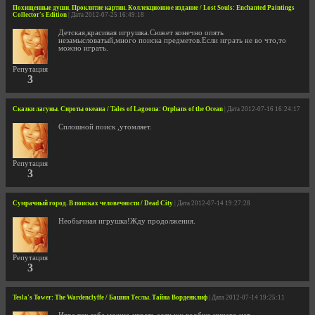
Похищенные души. Проклятие картин. Коллекционное издание / Lost Souls: Enchanted Paintings
Collector's Edition
| Дата 2012-07-25 16:49:18
Детская,красивая игрушка.Сюжет конечно опять
незамысловатый,много поиска предметов.Если играть не во что,то
можно играть.
Репутация
3
Сказки лагуны. Сироты океана / Tales of Lagoona: Orphans of the Ocean
| Дата 2012-07-16 16:24:17
Сплошной поиск ,утомляет.
Репутация
3
Сумрачный город. В поисках человечности / Dead City
| Дата 2012-07-14 19:27:28
Необычная игрушка!Жду продолжения.
Репутация
3
Tesla's Tower: The Wardenclyffe / Башня Теслы. Тайна Ворденклиф
| Дата 2012-07-14 19:25:11