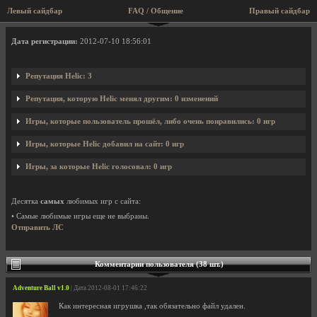
Левый сайдбар
FAQ / Общение
Правый сайдбар
Профиль пользователя Helic
Дата регистрации:
2012-07-10 18:56:01
Репутация Helic: 3
Репутация, которую Helic менял другим: 0 изменений
Игры, которые пользователь прошёл, либо очень понравились: 0 игр
Игры, которые Helic добавил на сайт: 0 игр
Игры, за которые Helic голосовал: 0 игр
Десятка
самых
любимых игр с сайта:
• Самые любимые игры еще не выбраны.
Отправить ЛС
Комментарии пользователя (38 шт.)
Adventure Ball v1.0
| Дата 2012-08-01 17:46:22
Как интересная игрушка ,так обязательно файл удален.