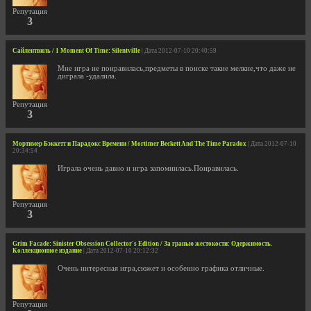
Репутация
3
Сайлентвиль / 1 Moment Of Time: Silentville
| Дата 2012-07-10 20:40:59
Мне игра не понравилась,предметы в поиске такие мелкие,что даже не
диграла -удалила.
Репутация
3
Мортимер Бэккетт и Парадокс Времени / Mortimer Beckett And The Time Paradox
| Дата 2012-07-10
20:34:54
Играла очень давно и игра запомнилась.Понравилась.
Репутация
3
Grim Facade: Sinister Obsession Collector's Edition / За гранью жестокости: Одержимость.
Коллекционное издание
| Дата 2012-07-10 20:12:32
Очень интересная игра,сюжет и особенно графика отличные.
Репутация