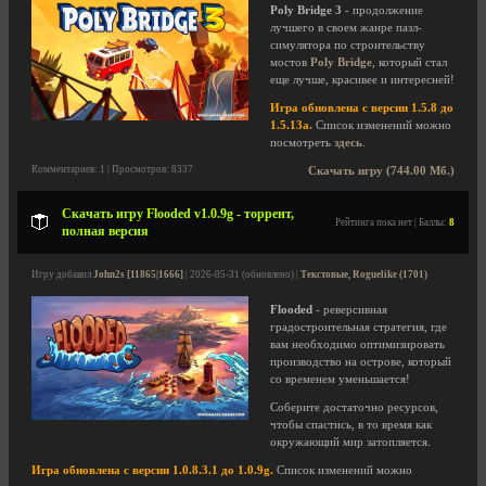
Poly Bridge 3
- продолжение
лучшего в своем жанре пазл-
симулятора по строительству
мостов
Poly Bridge
, который стал
еще лучше, красивее и интересней!
Игра обновлена с версии 1.5.8 до
1.5.13a.
Список изменений можно
посмотреть
здесь
.
Комментариев: 1 | Просмотров: 8337
Скачать игру (744.00 Мб.)
Скачать игру Flooded v1.0.9g - торрент,
Рейтинга пока нет | Баллы:
8
полная версия
Игру добавил
John2s [11865|1666]
| 2026-05-31 (обновлено) |
Текстовые, Roguelike (1701)
Flooded
- реверсивная
градостроительная стратегия, где
вам необходимо оптимизировать
производство на острове, который
со временем уменьшается!
Соберите достаточно ресурсов,
чтобы спастись, в то время как
окружающий мир затопляется.
Игра обновлена с версии 1.0.8.3.1 до 1.0.9g.
Список изменений можно