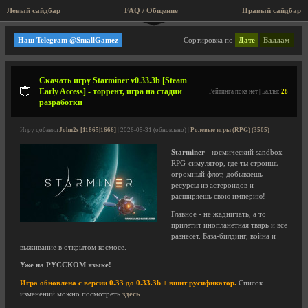
Левый сайдбар
FAQ / Общение
Правый сайдбар
Результаты поиска
Наш Telegram @SmallGamez
Сортировка по
Дате
Баллам
Скачать игру Starminer v0.33.3b [Steam
Early Access] - торрент, игра на стадии
Рейтинга пока нет | Баллы:
28
разработки
Игру добавил
John2s [11865|1666]
| 2026-05-31 (обновлено) |
Ролевые игры (RPG) (3505)
Starminer
- космический sandbox-
RPG-симулятор, где ты строишь
огромный флот, добываешь
ресурсы из астероидов и
расширяешь свою империю!
Главное - не жадничать, а то
прилетит инопланетная тварь и всё
разнесёт. База-билдинг, война и
выживание в открытом космосе.
Уже на РУССКОМ языке!
Игра обновлена с версии 0.33 до 0.33.3b + вшит русификатор.
Список
изменений можно посмотреть
здесь
.