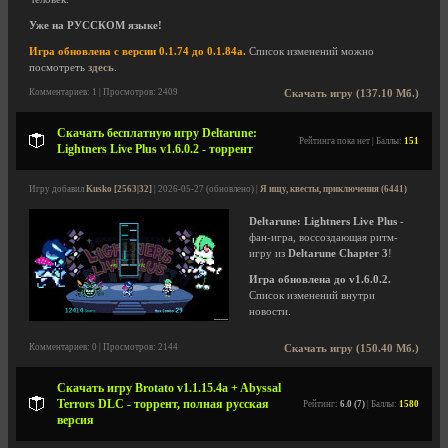
Уже на РУССКОМ языке!
Игра обновлена с версии 0.1.74 до 0.1.84a.
Список изменений можно
посмотреть
здесь
.
Комментариев: 1 | Просмотров: 2409
Скачать игру (137.10 Мб.)
Скачать бесплатную игру Deltarune:
Рейтинга пока нет | Баллы:
151
Lightners Live Plus v1.6.0.2 - торрент
Игру добавил
Kusko [2563|32]
| 2026-05-27 (обновлено) |
Я ищу, квесты, приключения (6441)
Deltarune: Lightners Live Plus
-
фан-игра, воссоздающая ритм-
игру из
Deltarune Chapter 3
!
Игра обновлена до v1.6.0.2.
Список изменений внутри
новости.
Комментариев: 0 | Просмотров: 2144
Скачать игру (150.40 Мб.)
Скачать игру Brotato v1.1.15.4a + Abyssal
Terrors DLC - торрент, полная русская
Рейтинг:
6.0 (7)
| Баллы:
1580
версия