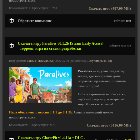
посмотреть
здесь
.
Комментариев: 4 | Просмотров: 19284
Скачать игру (487.00 Мб.)
Обратите внимание
Рейтинг:
10.0
Скачать игру Paralives v0.1.2b [Steam Early Access]
Рейтинга пока нет
- торрент, игра на стадии разработки
Игру добавил
John2s [11865|1666]
| 2026-05-30 (обновлено) |
Симуляторы (1188)
Paralives
— крутой симулятор
жизни, где ты строишь дома,
создаёшь персонажей и пишешь
свои истории!
Гибкое строительство без сетки,
глубокий редактор и открытый
мир. Живи как хочешь!
Игра обновлена с версии 0.1.1 до 0.1.2b.
Список изменений можно
посмотреть
здесь
.
Комментариев: 2 | Просмотров: 2675
Скачать игру (5416.00 Мб.)
Скачать игру CloverPit v1.4.11a + DLC -