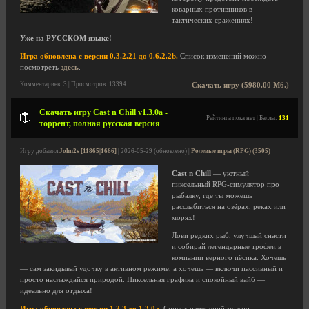
коварных противников в
тактических сражениях!
Уже на РУССКОМ языке!
Игра обновлена с версии 0.3.2.21 до 0.6.2.2b.
Список изменений можно
посмотреть
здесь
.
Комментариев: 3 | Просмотров: 13394
Скачать игру (5980.00 Мб.)
Скачать игру Cast n Chill v1.3.0a -
Рейтинга пока нет | Баллы:
131
торрент, полная русская версия
Игру добавил
John2s [11865|1666]
| 2026-05-29 (обновлено) |
Ролевые игры (RPG) (3505)
Cast n Chill
— уютный
пиксельный RPG-симулятор про
рыбалку, где ты можешь
расслабиться на озёрах, реках или
морях!
Лови редких рыб, улучшай снасти
и собирай легендарные трофеи в
компании верного пёсика. Хочешь
— сам закидывай удочку в активном режиме, а хочешь — включи пассивный и
просто наслаждайся природой. Пиксельная графика и спокойный вайб —
идеально для отдыха!
Игра обновлена с версии 1.2.3 до 1.3.0a.
Список изменений можно