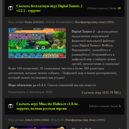
Скачать бесплатную игру Digital Tamers 2
Рейтинга пока нет | Баллы:
18
v1.2.1 - торрент
Игру добавил
Kusko [2563|32]
| 2026-05-29 (обновлено) |
Платформеры (вид сбоку) (3991)
Digital Tamers 2
- долгожданное
продолжение нашумевшей
фанатской казуальной файтинг-
игры
Digital Tamers: ReBorn
.
Выращивайте, сражайтесь и
развивайтесь! Отправляйтесь в
цифровой мир и найдите новых
друзей, приключения и сюрпризы!
Более 100 испытаний, 50 уникальных квестов и более 380 различных
дигимонов, которых можно собрать, - Цифровой мир в вашем распоряжении,
который можно исследовать как угодно!
Игра обновлена до v1.2.1.
Список изменений внутри новости.
Комментариев: 6 | Просмотров: 38992
Скачать игру (535.70 Мб.)
Скачать игру Mina the Hollower v1.0.4a -
Рейтинга пока нет | Баллы:
5
торрент, полная русская версия
Игру добавил
John2s [11865|1666]
| 2026-05-29 |
Платформеры (вид сбоку) (3991)