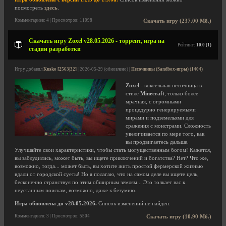
посмотреть
здесь
.
Комментариев: 4 | Просмотров: 11098
Скачать игру (237.00 Мб.)
Скачать игру Zoxel v28.05.2026 - торрент, игра на
Рейтинг:
10.0 (1)
стадии разработки
Игру добавил
Kusko [2563|32]
| 2026-05-29 (обновлено) |
Песочницы (Sandbox-игры) (1404)
Zoxel
- воксельная песочница в
стиле
Minecraft
, только более
мрачная, с огромными
процедурно генерируемыми
мирами и подземельями для
сражения с монстрами. Сложность
увеличивается по мере того, как
вы продвигаетесь дальше.
Улучшайте свои характеристики, чтобы стать могущественным богом! Кажется,
вы заблудились, может быть, вы ищете приключений и богатства? Нет? Что же,
возможно, тогда... может быть, вы хотите жить простой фермерской жизнью
вдали от городской суеты! Но я полагаю, что на самом деле вы ищете цель,
бесконечно странствуя по этим обширным землям... Это толкает вас к
неустанным поискам, возможно, даже к безумию.
Игра обновлена до v28.05.2026.
Список изменений не найден.
Комментариев: 3 | Просмотров: 5504
Скачать игру (10.90 Мб.)