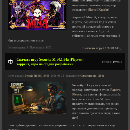
Mina the Hollower
— динамичный
пиксельный экшен-платформер от
создателей
Shovel Knight
!
Управляй Миной, хлещи врагов
кнутом, зарывайся под землю и
исследуй проклятый остров в
поисках спасения. Крутой
геймплей, боссы и атмосферные 8-
бит в современном стиле.
Комментариев: 3 | Просмотров: 1803
Скачать игру (778.00 Мб.)
Скачать игру Security 51 v0.1.84a [Playtest] -
Рейтинг:
10.0 (1)
торрент, игра на стадии разработки
Игру добавил
John2s [11865|1666]
| 2026-05-28 (обновлено) |
Симуляторы (1188)
Security 51
- увлекательный
хоррор-симулятор в стиле
Papers,
Please
, где в роли офицера службы
безопасности Зоны 51, вам
предстоит сканировать персонал,
проверять документы и решать,
кого можно пускать в лифт, а кого
нет!
Чем глубже уровни, тем меньше уверенности в том, что перед вами все еще
человек.