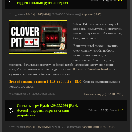
Рейтинг:
7.3 (3)
| Баллы:
1199
торрент, полная русская версия
Игру добавил
John2s [11865|1666]
| 2026-05-30 (обновлено) |
Хорроры (1885)
CloverPit
- адская смесь roguelike-
хоррора, симулятора и стратегии,
где ты заперт в тесной камере над
бездонной ямой!
Единственный выход - крутить
слот-машину, чтобы набрать
монет и выплатить долг
похитителю. Иначе - привет,
пропасть! Взламывай систему, собирай комбо, апгрейди удачу, но помни:
каждый спин может стать последним. Смесь
Balatro
и
Buckshot Roulette
с
жуткой атмосферой побега от зависимости.
Игра обновлена с версии 1.4.10 до 1.4.11a + DLC.
Список изменений можно
посмотреть
здесь
.
Комментариев: 10 | Просмотров: 15181
Скачать игру (162.00 Мб.)
Скачать игру Hytale v29.05.2026 [Early
Access] - торрент, игра на стадии
Рейтинг:
10.0 (2)
| Баллы:
1113
разработки
Игру добавил
John2s [11865|1666]
| 2026-05-29 (обновлено) |
Ролевые игры (RPG) (3505)