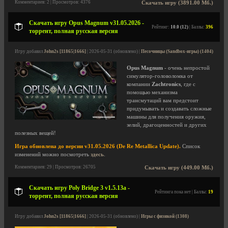
Комментариев: 2 | Просмотров: 4376
Скачать игру (3891.00 Мб.)
Скачать игру Opus Magnum v31.05.2026 -
Рейтинг:
10.0 (12)
| Баллы:
396
торрент, полная русская версия
Игру добавил
John2s [11865|1666]
| 2026-05-31 (обновлено) |
Песочницы (Sandbox-игры) (1404)
Opus Magnum
- очень непростой
симулятор-головоломка от
компании
Zachtronics
, где с
помощью механизма
трансмутаций вам предстоит
придумывать и создавать сложные
машины для получения оружия,
зелий, драгоценностей и других
полезных вещей!
Игра обновлена до версии v31.05.2026 (De Re Metallica Update).
Список
изменений можно посмотреть
здесь
.
Комментариев: 29 | Просмотров: 26705
Скачать игру (449.00 Мб.)
Скачать игру Poly Bridge 3 v1.5.13a -
Рейтинга пока нет | Баллы:
19
торрент, полная русская версия
Игру добавил
John2s [11865|1666]
| 2026-05-31 (обновлено) |
Игры с физикой (1308)