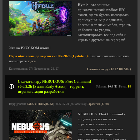
Hytale
- это эпичный
приключенческий sandbox-RPG-
экшен, где ты будешь исследовать
процедурный мир с данжами,
боссами и толпами мобов, строить
из блоков что угодно,
кастомизировать всё под себя и
играть с друзьями на серверах!
Уже на РУССКОМ языке!
Игра обновлена до версии v29.05.2026 (Update 5).
Список изменений можно
посмотреть
здесь
.
Комментариев: 27 | Просмотров: 25127
Скачать игру (1812.00 Мб.)
Скачать игру NEBULOUS: Fleet Command
v0.6.2.2b [Steam Early Access] - торрент,
Рейтинг:
10.0 (1)
| Баллы:
18
игра на стадии разработки
Игру добавил
John2s [11865|1666]
| 2026-05-29 (обновлено) |
Стратегии (3780)
NEBULOUS: Fleet Command
-
продвинутая космическая
стратегия с элементами
симулятора, где вы возглавите
флот космических кораблей,
которому предстоит побеждать