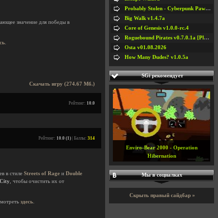
Probably Stolen - Cyberpunk Pawnshop Simulator v048c [Playtest]
Big Walk v1.4.7a
шающее значение для победы в
Core of Genesis v1.0.0-rc.4
Roguebound Pirates v0.7.0.1a [Playtest]
сь
.
Osta v01.08.2026
How Many Dudes? v1.0.5a
SGi рекомендует
Скачать игру (274.67 Мб.)
Рейтинг:
10.0
Рейтинг:
10.0 (1)
| Баллы:
314
Enviro-Bear 2000 - Operation
Hibernation
ев в стиле
Streets of Rage
и
Double
Мы в социалках
City
, чтобы очистить их от
Скрыть правый сайдбар »
смотреть
здесь
.