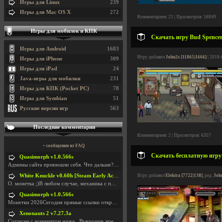
Игры для Linux
239
Игры для Mac OS X
272
Комментариев: 21 | Просмотров: 16849
Игры для мобилок и КПК
Скачать игру Bud Spencer 
Игры для Android
1683
Игру добавил
John2s [11865|1666]
| 2018-
Игры для iPhone
309
Игры для iPad
24
Java-игры для мобилки
231
Игры для КПК (Pocket PC)
78
Игры для Symbian
51
Русские версии игр
563
Последние комментарии
Комментариев: 2 | Просмотров: 6357
+ сообщения из FAQ
Скачать бесплатную игру T
Quasimorph v1.0.566s
Админы сайта превзошли себя. Что дальше? Засунь се
White Knuckle v0.60h [Steam Early Access]
Игру добавил
Elektra [7722|138]
, ред.
Joh
О. монетка ;)В любом случае, механика с поиском мо
Quasimorph v1.0.566s
Монетки 2026Сегодня прямые ссылки открываются посл
Xenonauts 2 v7.27.3a
Согласен с комментом ниже...Выкроишь время чтобы з