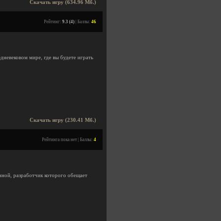
Скачать игру (634.96 Мб.)
Рейтинг:
9.3 (4)
| Баллы:
46
дневековом мире, где вы будете играть
.
Скачать игру (230.41 Мб.)
Рейтинга пока нет | Баллы:
4
нной, разработчик которого обещает