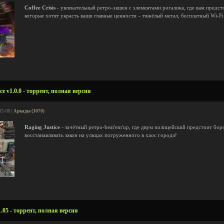
Coffee Crisis
- увлекательный ретро-экшен с элементами рогалика, где вам предст
которые хотят украсть ваши главные ценности – тяжёлый метал, бесплатный Wi-Fi
ce v1.0.0 - торрент, полная версия
05-08 |
Аркады (3070)
Raging Justice
- зачётный ретро-beat'em'up, где двум полицейский предстоит бор
восстанавливать закон на улицах погруженного в хаос города!
.05 - торрент, полная версия