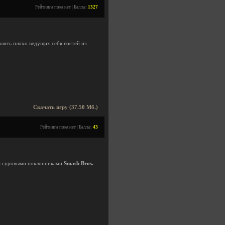
Рейтинга пока нет | Баллы:
1327
алить плохо ведущих себя гостей из
Скачать игру (37.50 Мб.)
Рейтинга пока нет | Баллы:
43
мя суровыми поклонниками
Smash Bros.
: