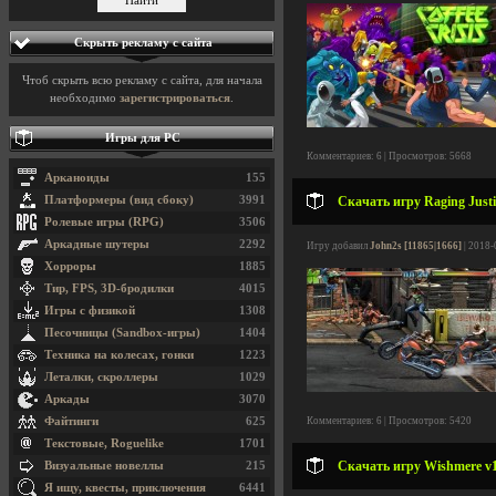
Скрыть рекламу с сайта
Чтоб скрыть всю рекламу с сайта, для начала
необходимо
зарегистрироваться
.
Игры для PC
Комментариев: 6 | Просмотров: 5668
Арканоиды
155
Платформеры (вид сбоку)
3991
Скачать игру Raging Justi
Ролевые игры (RPG)
3506
Аркадные шутеры
2292
Игру добавил
John2s [11865|1666]
| 2018-
Хорроры
1885
Тир, FPS, 3D-бродилки
4015
Игры с физикой
1308
Песочницы (Sandbox-игры)
1404
Техника на колесах, гонки
1223
Леталки, скроллеры
1029
Аркады
3070
Файтинги
625
Комментариев: 6 | Просмотров: 5420
Текстовые, Roguelike
1701
Скачать игру Wishmere v1
Визуальные новеллы
215
Я ищу, квесты, приключения
6441