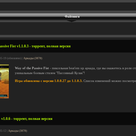
Файтинги
ssive Fist v1.1.0.3 - торрент, полная версия
05-19 (обновлено) |
Аркады (3070)
Way of the Passive Fist
- пиксельная beat'em up аркада, где вы окажетесь в роли 
уникальным боевым стилем "Пассивный Кулак"!
Игра обновлена с версии 1.0.0.27 до 1.1.0.3.
Список изменений можно посмотр
 v1.0.6 - торрент, полная версия
05-12 |
Аркады (3070)