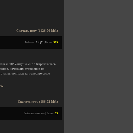
Скачать игру (1126.00 Мб.)
Рейтинг:
9.4 (5)
| Баллы:
589
ями и "RPG-штучками". Отправляйтесь
емонов, начавших вторжение на
оружия, тонны лута, генерируемые
сь
.
Скачать игру (186.02 Мб.)
Рейтинга пока нет | Баллы:
53