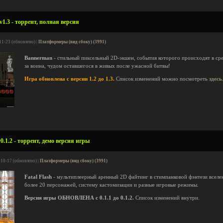
1.3 - торрент, полная версия
11-23 (обновлено) |
Платформеры (вид сбоку) (3991)
Bannerman
- стильный пиксельный 2D-экшен, события которого происходят в сре
за воина, чудом оставшегося в живых после ужасной битвы!
Игра обновлена с версии 1.2 до 1.3.
Список изменений можно посмотреть
здесь
0.1.2 - торрент, демо версия игры
-10-17 (обновлено) |
Платформеры (вид сбоку) (3991)
Fatal Flash
- мультиплеерный аренный 2D файтинг в стимпанковой фэнтези вселе
более 20 персонажей, систему кастомизации и разные игровые режимы.
Версия игры ОБНОВЛЕНА с 0.1.1 до 0.1.2.
Список изменений внутри.