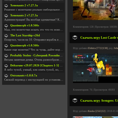
Xenonauts 2 v7.27.3a
Решение с монетками реально имбецильное. Как сдела
Xenonauts 2 v7.27.3a
Администрация! Вы вообще адекватные? Какие монетки
Quasimorph v1.0.566s
Комментариев: 128 | Просмотров: 100391
Мда, эти монеточки искать это что-то новое в сфере
The Last Starship v26d
Скачать игру Lost Castle 
Пощупал, часов на 10. Отправил корабль в другую Га
Quasimorph v1.0.566s
Игру добавил
Elektra [7722|138]
, ред.
Joh
Какие еще монетки? Что за чущь, дайте нормально ск
Probably Stolen - Cyberpunk Pawnshop Simulator v048c [Playtest]
Весьма занятная демка. Очень разнообразные механик
Deltarune v29.07.2026 [Chapters 1-5] / + RUS [Chapters 1-5]
Я либо тупой, умный, или опять тупой, но, вроде я
Ostranauts v1.0.0.7a
Свежий перевод с инструкцией по установкеhttps://g
Комментариев: 76 | Просмотров: 49393
Скачать игру Avengers: Uni
Игру добавил
Kusko [2563|32]
| 2018-01-0