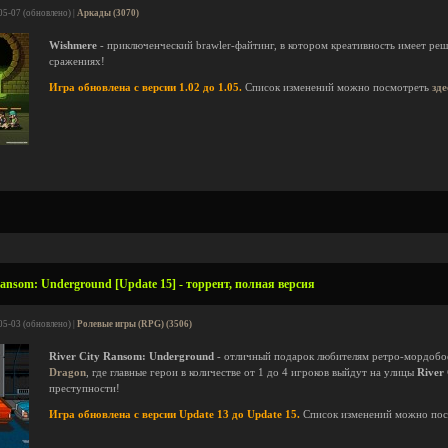
05-07 (обновлено) |
Аркады (3070)
Wishmere
- приключенческий brawler-файтинг, в котором креативность имеет ре
сражениях!
Игра обновлена с версии 1.02 до 1.05.
Список изменений можно посмотреть
зде
Ransom: Underground [Update 15] - торрент, полная версия
05-03 (обновлено) |
Ролевые игры (RPG) (3506)
River City Ransom: Underground
- отличный подарок любителям ретро-мордобо
Dragon
, где главные герои в количестве от 1 до 4 игроков выйдут на улицы
River 
преступности!
Игра обновлена с версии Update 13 до Update 15.
Список изменений можно по