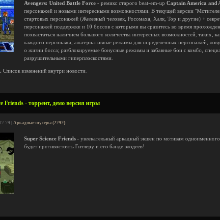
Avengers: United Battle Force
- ремикс старого beat-em-up
Captain America and 
персонажей и новыми интересными возможностями. В текущей версии "Мстителе
стартовых персонажей (Железный человек, Росомаха, Халк, Тор и другие) + секр
персонажей поддержки и 10 боссов с которыми вы сразитесь во время прохождени
похвастаться наличием большого количества интересных возможностей, таких, как
каждого персонажа; альтернативные режимы для определенных персонажей; лову
о жизни босса; разблокируемые бонусные режимы и забавные бои с комбо, спец
разрушительными гиперплоскостями.
.
Список изменений внутри новости.
e Friends - торрент, демо версия игры
12-29 |
Аркадные шутеры (2292)
Super Science Friends
- увлекательный аркадный экшен по мотивам одноименного
будет противостоять Гитлеру и его банде злодеев!