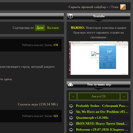
Скрыть правый сайдбар »
| Тема:
Youtube
Сортировка по
Дате
Баллам
ВАЖНО:
Некоторые плагины в вашем
браузере могут скрывать ссылки на
скачивание.
Рейтинга пока нет | Баллы:
178
странствующего героя, который владеет
еть
здесь
.
Топ лучших игр
«
Август'26
»
Скачать игру (130.34 Мб.)
Probably Stolen - Cyberpunk Pawnshop Simulator v048c [Playtest]
Sir, We Have an Orc Problem v05.08.2026
Рейтинга пока нет | Баллы:
123
Quasimorph v1.0.566s
IRON NEST: Heavy Turret Simulator v1.0a
Deltarune v29.07.2026 [Chapters 1-5] / + RUS [Chapters 1-5]