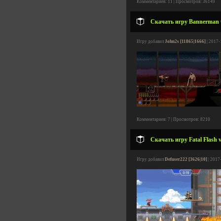
Комментариев: 11 | Просмотров: 36149
Скачать игру Bannerman v
Игру добавил
John2s [11865|1666]
| 2017-
Комментариев: 7 | Просмотров: 8210
Скачать игру Fatal Flash v
Игру добавил
Defuser222 [3626|10]
| 2017