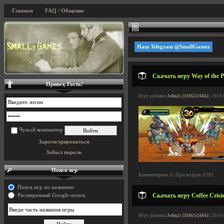
Главная
FAQ / Общение
Наш Telegram @SmallGamez
Скачать игру Way of the Pa
Привет, Гость!
Игру добавил
John2s [11865|1666]
| 2018-
Чужой компьютер
Зарегистрироваться
Забыл пароль
Поиск игр
Комментариев: 6 | Просмотров: 6293
Поиск игр по названию
Скачать игру Coffee Crisis
Расширенный Google-поиск
Игру добавил
John2s [11865|1666]
| 2018-