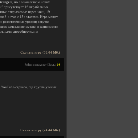
Avengers
, но с множеством новых
й" присутствует 16 играбельных
етные открываемые персонажи, 19
я 3-х глав с 15+ этапами. Игра может
: разветвлённые уровни; озвучка
шки; замедление музыки в зависимости
иальными способностями и
Скачать игру (58.04 Мб.)
Рейтинга пока нет | Баллы:
10
 YouTube-сериала, где группа ученых
Скачать игру (74.44 Мб.)