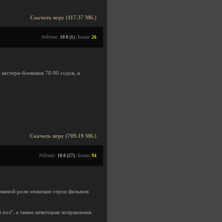
Скачать игру (117.37 Мб.)
Рейтинг:
10.0 (1)
| Баллы:
26
 вестерн-боевиков 70-90 годов, в
Скачать игру (709.19 Мб.)
Рейтинг:
10.0 (27)
| Баллы:
94
лавной роли зловещие герои фильмов
 пол", а также некоторые исправления.