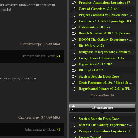
Prospice: Anomalous Logistics v97 [Playtest]
оит отразить вторжение инопланетян,
Core of Genesis v1.0.0-rc.4
 и кофе!
Project Zomboid v42.20.2a [Steam Early Access]
Factorio v2.1.14b + Space Age DLC
Ostranauts v1.0.0.7a
BeamNG Drive v0.39.4.0b [Steam Early Access]
DOOM The Gallery Experience v1.4.2
Скачать игру (93.39 Мб.)
Big Walk v1.4.7a
Dungeons & Degenerate Gamblers v2.0.2a
Рейтинга пока нет | Баллы:
124
Lucky Tower Ultimate v1.1.1a
HyperBox v25.12.2025
Pile Up! v1.0.12a
Station Breach: Deep Core
оться с преступностью и
Crisis Response v0.10a / Blood & Bullet
Roguebound Pirates v0.7.0.1a [Playtest]
Показать Топ-100
10 новых игр
Скачать игру (644.60 Мб.)
Station Breach: Deep Core
DOOM The Gallery Experience v1.4.2
Рейтинга пока нет | Баллы:
43
Prospice: Anomalous Logistics v97 [Playtest]
Escape Wizard