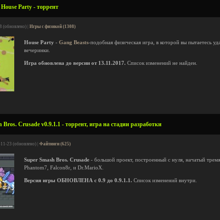
House Party - торрент
8 (обновлено) |
Игры с физикой (1308)
House Party
-
Gang Beasts
-подобная физическая игра, в которой вы пытаетесь уд
вечеринки.
Игра обновлена до версии от 13.11.2017.
Список изменений не найден.
Bros. Crusade v0.9.1.1 - торрент, игра на стадии разработки
-11-23 (обновлено) |
Файтинги (625)
Super Smash Bros. Crusade
- большой проект, построенный с нуля, начатый тре
Phantom7, Falcon8r, и Dr.MarioX.
Версия игры ОБНОВЛЕНА с 0.9 до 0.9.1.1.
Список изменений внутри.