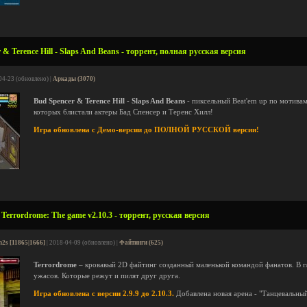
& Terence Hill - Slaps And Beans - торрент, полная русская версия
04-23 (обновлено) |
Аркады (3070)
Bud Spencer & Terence Hill - Slaps And Beans
- пиксельный Beat'em up по мотивам
которых блистали актеры Бад Спенсер и Теренс Хилл!
Игра обновлена с Демо-версии до ПОЛНОЙ РУССКОЙ версии!
errordrome: The game v2.10.3 - торрент, русская версия
n2s [11865|1666]
| 2018-04-09 (обновлено) |
Файтинги (625)
Terrordrome
– кровавый 2D файтинг созданный маленькой командой фанатов. В г
ужасов. Которые режут и пилят друг друга.
Игра обновлена с версии 2.9.9 до 2.10.3.
Добавлена новая арена - "Танцевальный