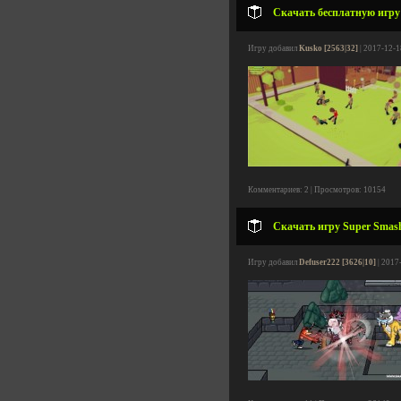
Скачать бесплатную игру 
Игру добавил
Kusko [2563|32]
| 2017-12-1
Комментариев: 2 | Просмотров: 10154
Скачать игру Super Smash 
Игру добавил
Defuser222 [3626|10]
| 2017