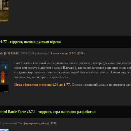
v1.77 - торрент, полная русская версия
n2s [11865|1666]
| 2018-03-26 (обновлено) |
Ролевые игры (RPG) (3506)
Lost Castle
- классный кооперативный экшен-рогалик с генерируемыми подземель
сами или вместе с другом в замок
Harwood
, где располагаются основные силы д
соседние королевства и уничтожающие людей без зазрения совести. Сотни видов 
подземелья, вещи, враги и даже боссы!
Игра обновлена с версии 1.38 до 1.77.
Список изменений можно посмотреть
зде
ted Battle Force v2.7.4 - торрент, игра на стадии разработки
8 (обновлено) |
Платформеры (вид сбоку) (3991)