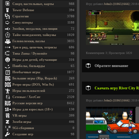
Спорт, настольные, карты
988
Игру добавил
John2s [11865|1666]
| 2018-
Tower Defense
394
Стратегии
3780
Симуляторы
1188
Змейки, поедалки, эволюция
72
Тайм менеджмент, тайкуны
1020
Головоломки, пазлы
3035
Три в ряд, цепочки, тетрисы
686
Комментариев: 3 | Просмотров: 5820
Типа Zuma / Dynomite
98
Игры для детей, обучающие
316
Обратите внимание
Пинболы, бильярды
65
Необычные игры
1077
Большие игры (Rip, Repack)
269
Ретро-игры (DOS, Win 9x)
691
Скачать игру River City 
Игры пользователей
272
Сетевые / ХотСит
2320
Игру добавил
John2s [11865|1666]
| 2018-
Русские версии игр
8412
Игры для взрослых (18+)
130
VR-игры
399
Зомби игры
446
SGi-сборники
0
Создание игр
98