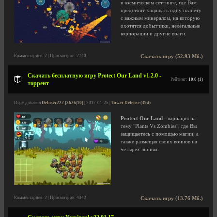
в космическом сеттинге, где Вам
предстоит защищать одну планету
с важным минералом, на которую
охотятся добытчики, нелегальные
корпорации и другие враги.
Комментариев: 2 | Просмотров: 2740
Скачать игру (52.93 Мб.)
Скачать бесплатную игру Protect Our Land v1.2.0 -
Рейтинг:
10.0 (1)
торрент
Игру добавил
Defuser222 [3626|10]
| 2017-01-25 |
Tower Defense (394)
Protect Our Land
- вариация на
тему "Plants Vs Zombies", где Вы
защищаетесь с помощью магии, а
также размещая своих воинов на
четырех линиях.
Комментариев: 2 | Просмотров: 4342
Скачать игру (13.76 Мб.)