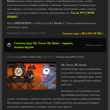
Island
игрокам также придется собирать и комбинировать руны, чтобы
получить доступ к новым навыкам и умениям. Процедурно генерируемые
противники и система ежедневно обновляемых испытаний в свою очередь
гарантируют высочайшую степень реиграбельности.
Уже на РУССКОМ
ЯЗЫКЕ!
Игра
ОБНОВЛЕНА
с
v1.4.2
до
v1.4.2 Hotfix 2
. Список изменений можно
посмотреть
здесь
.
Комментариев: 19 | Просмотров: 26719
Скачать игру с BGi (691.40 Мб.)
Скачать игру My Tower, My Home - торрент,
Рейтинга пока нет
полная версия
Игру добавил
John2s [11865|1666]
| 2017-03-22 |
Ролевые игры (RPG) (3505)
My Tower, My Home
-
увлекательная смесь платформера
и towerdef-стратегии, где игрокам
необходимо защищать ядро своей
башни от нападений агрессивных
роботов!
За каждую уничтоженную волну
противников вы будете получать
золото, на которое сможете покупать улучшения для героя и новые постройки.
Вам придется мыслить стратегически, чтобы грамотно распределить бюджет,
построить укрепления и успешно одолеть всех врагов.