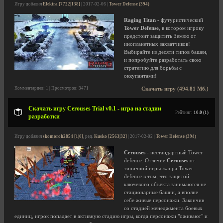
Игру добавил
Elektra [7722|138]
| 2017-02-06 |
Tower Defense (394)
Raging Titan
- футуристический
Tower Defense
, в котором игроку
предстоит защитить Землю от
инопланетных захватчиков!
Выбирайте из десяти типов башен,
и попробуйте разработать свою
стратегию для борьбы с
оккупантами!
Комментариев: 1 | Просмотров: 3471
Скачать игру (494.81 Мб.)
Скачать игру Cerouses Trial v0.1 - игра на стадии
Рейтинг:
10.0 (1)
разработки
Игру добавил
skomoroh2854 [1|0]
, ред.
Kusko [2563|32]
| 2017-02-02 |
Tower Defense (394)
Cerouses
- нестандартный Tower
defence. Отличие
Cerouses
от
типичной игры жанра Tower
defence в том, что защитой
ключевого объекта занимаются не
стационарные башни, а вполне
себе живые персонажи. Закончив
со стадией менеджмента боевых
единиц, игрок попадает в активную стадию игры, когда персонажи "оживают" и