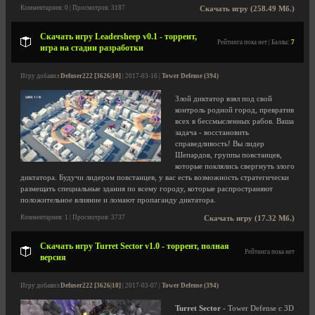
Комментариев: 0 | Просмотров: 3187
Скачать игру (258.49 Мб.)
Скачать игру Leadersheep v0.1 - торрент,
Рейтинга пока нет | Баллы:
7
игра на стадии разработки
Игру добавил
Defuser222 [3626|10]
| 2017-03-16 |
Tower Defense (394)
Злой диктатор взял под свой
контроль родной город, превратив
всех в бессмысленных рабов. Ваша
задача - восстановить
справедливость! Вы лидер
Шепардов, группы повстанцев,
которые поклялись свергнуть злого
диктатора. Будучи лидером повстанцев, у вас есть возможность стратегически
размещать специальные здания по всему городу, которые распространяют
положительное влияние и ломают пропаганду диктатора.
Комментариев: 1 | Просмотров: 3737
Скачать игру (17.32 Мб.)
Скачать игру Turret Sector v1.0 - торрент, полная
Рейтинга пока нет
версия
Игру добавил
Defuser222 [3626|10]
| 2017-03-07 |
Tower Defense (394)
Turret Sector
- Tower Defense с 3D