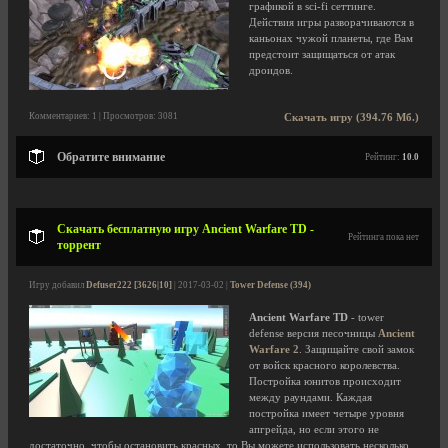
графикой в sci-fi сеттинге.
Действия игры разворачиваются в
каньонах чужой планеты, где Вам
предстоит защищаться от атак
дроидов.
Комментариев: 1 | Просмотров: 3081
Скачать игру (394.76 Мб.)
Обратите внимание
Рейтинг:
10.0
Скачать бесплатную игру Ancient Warfare TD -
Рейтинга пока нет
торрент
Игру добавил
Defuser222 [3626|10]
| 2017-03-02 |
Tower Defense (394)
Ancient Warfare TD
- tower
defense версия песочницы
Ancient
Warfare 2
. Защищайте свой замок
от войск красного королевства.
Постройка юнитов происходит
между раундами. Каждая
постройка имеет четыре уровня
апгрейда, но если этого не
достаточно, чтобы остановить красных, то Вы можете использовать несколько