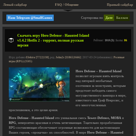
Левый сайдбар
FAQ / Общение
Пра
Tower Defense
Наш Telegram @SmallGamez
Сортировка по
Дате
Баллам
Скачать игру Hero Defense - Haunted Island
v1.4.2 Hotfix 2 - торрент, полная русская
Рейтинг:
10.0 (3)
| Баллы:
86
версия
Игру добавил
Elektra [7722|138]
, ред.
John2s [11865|1666]
| 2017-03-24 (обновлено) |
Ролевые
игры (RPG) (3505)
Hero Defense – Haunted Island
позволит игрокам взять контроль
над пятеркой необычных
охотников за монстрами, которым
предстоит победить самого
могущественного вампира в мире,
известного как Граф Некрозис, и
его многочисленных
приспешников, а это целая армия.
Hero Defense - Haunted Island
это уникальная смесь
Tower-Defence, MOBA
и
RPG
, невероятно красивая и очень затягивающая. Тщательно проработанная
RPG-составляющая обеспечивает огромные возможности для кастомизации
Ваших героев, «прокачки» их способностей. В мире
Hero Defense – Haunted