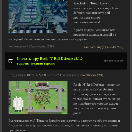
Zpeciation: Tough Days
-
классическая игра в жанре tower
defence, события которой
происходят в мире
постапокалипсиса!
В роли лидера наемников вам
предстоит защищать людей от
нападений бесчисленных полчищ зараженных существ.
Комментариев: 0 | Просмотров: 10589
Скачать игру (320.34 Мб.)
Скачать игру Rock 'N' Roll Defense v2.1.0 -
Рейтинга пока нет
торрент, полная версия
Игру добавил
Elektra [7722|138]
| 2017-02-11 (обновлено) |
Tower Defense (394)
Rock 'N' Roll Defense
- отличная
игра в жанре
Tower Defense
,
которая придется по вкусу не
только поклонникам этого жанра,
но и любителям хорошо зажечь
под ритмы настоящего рок-н-
ролла!
Вы готовы зажечь? Тогда собирайте свою группу, разместите оборудование и
будьте готовы защищать и жечь всех и все, кто пытается стянуть участников
группы вниз.