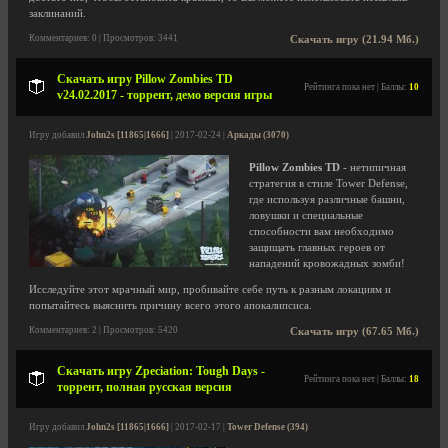
заклинаний.
Комментариев: 0 | Просмотров: 3441
Скачать игру (21.94 Мб.)
Скачать игру Pillow Zombies TD
Рейтинга пока нет | Баллы:
10
v24.02.2017 - торрент, демо версия игры
Игру добавил
John2s [11865|1666]
| 2017-02-24 |
Аркады (3070)
Pillow Zombies TD
- нетипичная
стратегия в стиле Tower Defense,
где используя различные башни,
ловушки и специальные
способности вам необходимо
защищать главных героев от
нападений кровожадных зомби!
Исследуйте этот мрачный мир, пробивайте себе путь к разным локациям и
попытайтесь выяснить причину всего этого апокалипсиса.
Комментариев: 2 | Просмотров: 5420
Скачать игру (67.65 Мб.)
Скачать игру Zpeciation: Tough Days -
Рейтинга пока нет | Баллы:
18
торрент, полная русская версия
Игру добавил
John2s [11865|1666]
| 2017-02-17 |
Tower Defense (394)