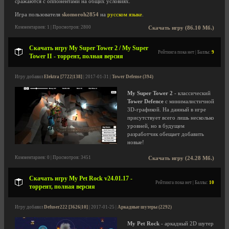
сражаются с оппонентами на общих условиях.
Игра пользователя
skomoroh2854
на
русском языке
.
Комментариев: 1 | Просмотров: 2800
Скачать игру (86.10 Мб.)
Скачать игру My Super Tower 2 / My Super
Рейтинга пока нет | Баллы:
9
Tower II - торрент, полная версия
Игру добавил
Elektra [7722|138]
| 2017-01-31 |
Tower Defense (394)
My Super Tower 2
- классический
Tower Defence
с минималистичной
3D-графикой. На данный в игре
присутствует всего лишь несколько
уровней, но в будущем
разработчик обещает добавить
новые!
Комментариев: 0 | Просмотров: 3451
Скачать игру (24.28 Мб.)
Скачать игру My Pet Rock v24.01.17 -
Рейтинга пока нет | Баллы:
10
торрент, полная версия
Игру добавил
Defuser222 [3626|10]
| 2017-01-25 |
Аркадные шутеры (2292)
My Pet Rock
- аркадный 2D шутер