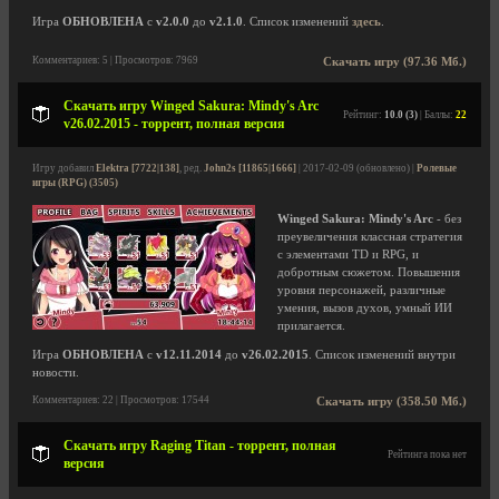
Игра
ОБНОВЛЕНА
с
v2.0.0
до
v2.1.0
. Список изменений
здесь
.
Комментариев: 5 | Просмотров: 7969
Скачать игру (97.36 Мб.)
Скачать игру Winged Sakura: Mindy's Arc
Рейтинг:
10.0 (3)
| Баллы:
22
v26.02.2015 - торрент, полная версия
Игру добавил
Elektra [7722|138]
, ред.
John2s [11865|1666]
| 2017-02-09 (обновлено) |
Ролевые
игры (RPG) (3505)
Winged Sakura: Mindy's Arc
- без
преувеличения классная стратегия
с элементами TD и RPG, и
добротным сюжетом. Повышения
уровня персонажей, различные
умения, вызов духов, умный ИИ
прилагается.
Игра
ОБНОВЛЕНА
с
v12.11.2014
до
v26.02.2015
. Список изменений внутри
новости.
Комментариев: 22 | Просмотров: 17544
Скачать игру (358.50 Мб.)
Скачать игру Raging Titan - торрент, полная
Рейтинга пока нет
версия