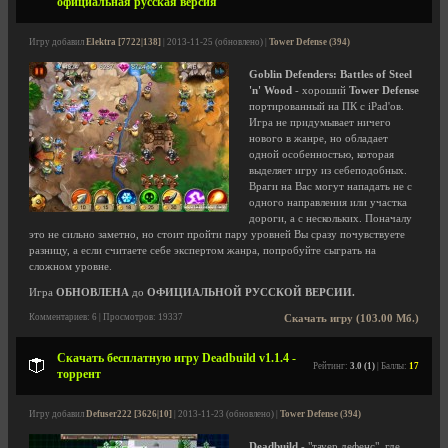
официальная русская версия
Игру добавил
Elektra [7722|138]
| 2013-11-25 (обновлено) |
Tower Defense (394)
Goblin Defenders: Battles of Steel
'n' Wood
- хороший
Tower Defense
портированный на ПК с iPad'ов.
Игра не придумывает ничего
нового в жанре, но обладает
одной особенностью, которая
выделяет игру из себеподобных.
Враги на Вас могут нападать не с
одного направления или участка
дороги, а с нескольких. Поначалу
это не сильно заметно, но стоит пройти пару уровней Вы сразу почувствуете
разницу, а если считаете себе экспертом жанра, попробуйте сыграть на
сложном уровне.
Игра
ОБНОВЛЕНА
до
ОФИЦИАЛЬНОЙ РУССКОЙ ВЕРСИИ.
Комментариев: 6 | Просмотров: 19337
Скачать игру (103.00 Мб.)
Скачать бесплатную игру Deadbuild v1.1.4 -
Рейтинг:
3.0 (1)
| Баллы:
17
торрент
Игру добавил
Defuser222 [3626|10]
| 2013-11-23 (обновлено) |
Tower Defense (394)
Deadbuild
- "тауер дефенс", где