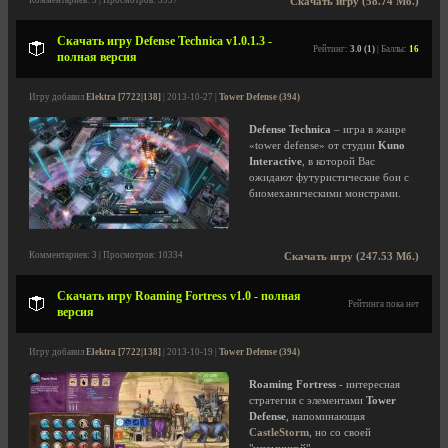
Комментариев: 3 | Просмотров: 5957
Скачать игру (58.74 Мб.)
Скачать игру Defense Technica v1.0.1.3 -
Рейтинг:
3.0 (1)
| Баллы:
16
полная версия
Игру добавил
Elektra [7722|138]
| 2013-10-27 |
Tower Defense (394)
Defense Technica
– игра в жанре
«tower defense» от студии
Kuno
Interactive
, в которой Вас
ожидают футуристические бои с
биомеханическими монстрами.
Комментариев: 3 | Просмотров: 10334
Скачать игру (247.53 Мб.)
Скачать игру Roaming Fortress v1.0 - полная
Рейтинга пока нет
версия
Игру добавил
Elektra [7722|138]
| 2013-10-19 |
Tower Defense (394)
Roaming Fortress
- интересная
стратегия с элементами
Tower
Defense
, напоминающая
CastleStorm
, но со своей