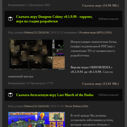
Комментариев: 2 | Просмотров: 6862
Скачать игру (54.96 Мб.)
Скачать игру Dungeon Colony v0.1.9.99 - торрент,
Рейтинга пока нет
игра на стадии разработки
Игру добавил
Defuser222 [3626|10]
| 2013-12-22 (обновлено) |
Ролевые игры (RPG) (3505)
Интригующая симпатичная бетка
(альфа) подземельной РПГ'шки с
элементами TD от независимого
разработчика.
Версия игры ОБНОВЛЕНА с
v0.1.9.91 до v0.1.9.99.
Список
изменений внутри.
Комментариев: 13 | Просмотров: 17779
Скачать игру (13.01 Мб.)
Скачать бесплатную игру Last March of the Dodos
Рейтинга пока нет
Игру добавил
Defuser222 [3626|10]
| 2013-12-16 |
Tower Defense (394)
В этой аркаде Вы должны
остановить взбесившихся птиц,
которые пытаются сбежать с