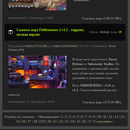
"изюминкой".
Комментариев: 2 | Просмотров: 10586
Скачать игру (130.31 Мб.)
Скачать игру Fieldrunners 2 v1.1 - торрент,
Рейтинг:
10.0 (4)
| Баллы:
29
полная версия
Игру добавил
Elektra [7722|138]
, ред.
John2s [11865|1666]
| 2013-10-14 (обновлено) |
Tower
Defense (394)
Вторая часть красочного
Tower
Defense
от
Subatomic Studios
. По
сравнению с предыдущей частью
игра обзавелась новым оружием,
уровнями и режимами игры.
Игра
ОБНОВЛЕНА
с
v1.0
до
v1.1
. Список изменений внутри
новости.
Комментариев: 15 | Просмотров: 28543
Скачать игру (373.18 Мб.)
Перейти на страницу:
< Предыдущая
|
1
|
2
|
3
|
4
|
5
|
6
|
7
|
8
|
9
|
10
|
11
|
12
|
13
|
14
|
15
|
16
|
17
|
18
| [19] |
20
|
21
|
22
|
23
|
24
|
25
|
26
|
27
|
Следующая >