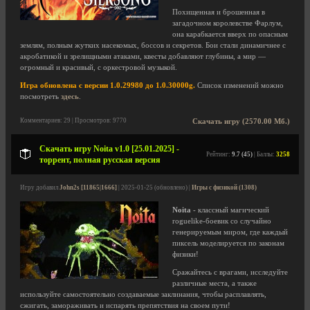
Похищенная и брошенная в
загадочном королевстве Фарлум,
она карабкается вверх по опасным
землям, полным жутких насекомых, боссов и секретов. Бои стали динамичнее с
акробатикой и зрелищными атаками, квесты добавляют глубины, а мир —
огромный и красивый, с оркестровой музыкой.
Игра обновлена с версии 1.0.29980 до 1.0.30000g.
Список изменений можно
посмотреть
здесь
.
Комментариев: 29 | Просмотров: 9770
Скачать игру (2570.00 Мб.)
Скачать игру Noita v1.0 [25.01.2025] -
Рейтинг:
9.7 (45)
| Баллы:
3258
торрент, полная русская версия
Игру добавил
John2s [11865|1666]
| 2025-01-25 (обновлено) |
Игры с физикой (1308)
Noita
- классный магический
roguelike-боевик со случайно
генерируемым миром, где каждый
пиксель моделируется по законам
физики!
Сражайтесь с врагами, исследуйте
различные места, а также
используйте самостоятельно создаваемые заклинания, чтобы расплавлять,
сжигать, замораживать и испарять препятствия на своем пути!