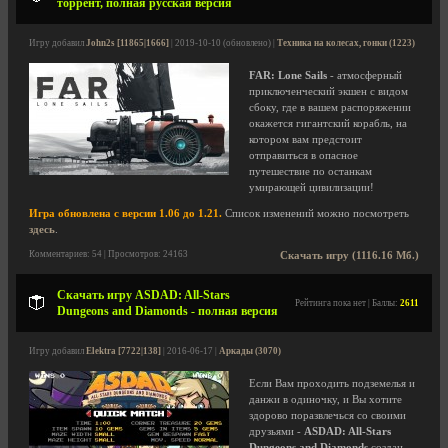
торрент, полная русская версия
Игру добавил
John2s [11865|1666]
| 2019-10-10 (обновлено) |
Техника на колесах, гонки (1223)
FAR: Lone Sails
- атмосферный
приключенческий экшен с видом
сбоку, где в вашем распоряжении
окажется гигантский корабль, на
котором вам предстоит
отправиться в опасное
путешествие по останкам
умирающей цивилизации!
Игра обновлена с версии 1.06 до 1.21.
Список изменений можно посмотреть
здесь
.
Комментариев: 54 | Просмотров: 24163
Скачать игру (1116.16 Мб.)
Скачать игру ASDAD: All-Stars
Рейтинга пока нет | Баллы:
2611
Dungeons and Diamonds - полная версия
Игру добавил
Elektra [7722|138]
| 2016-06-17 |
Аркады (3070)
Если Вам проходить подземелья и
данжи в одиночку, и Вы хотите
здорово поразвлечься со своими
друзьями -
ASDAD: All-Stars
Dungeons and Diamonds
создан