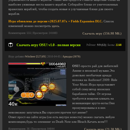
наиболее уязвимые места вашего корабля. Собирайте блоки от уничтоженных
вражеских кораблей, чтобы создать новые и улучшенные блоки для своего
корабля.
Игра обновлена до версии v2025.07.07x + Fields Expansion DLC.
Список
изменений можно посмотреть
здесь
.
Комментариев: 555 | Просмотров: 241083
Скачать игру (556.98 Мб.)
Скачать игру OSU! v1.0 - полная версия
Рейтинг:
9.9 (12)
| Баллы:
2248
Игру добавил
Witcheer [527|49]
| 2010-04-05 |
Аркады (3070)
OSU!
-просто рай для любителей
Аниме и японской музыки.Эта
довольно необычная аркада
похожа на Audiosurf 2009: Ride
Your Music.Игра представляет
собой симулятор японских
барабанов тайко. От игрока
требуется вовремя кликать на
возникающие круги-ноты.Они
пронумерованы и в них
невозможно запутаться.Вы спросите:причем тут аниме?
Ответ прост-на сайте игры (он есть внутри новости) можно скачать любую
композицию,будь то опеннинг из Death Note или Bleach.Качать всем!!!
Комментариев: 36 | Просмотров: 84844
Скачать игру (21.30 Мб.)