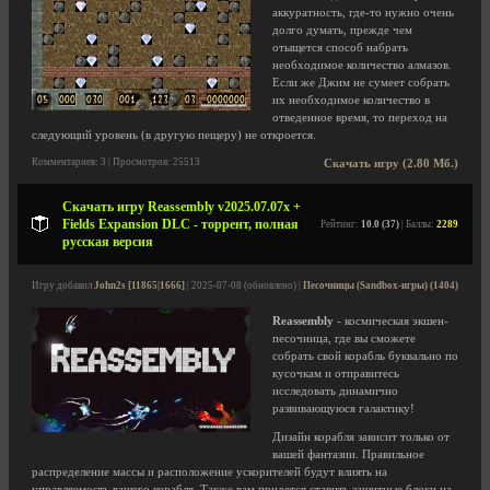
аккуратность, где-то нужно очень
долго думать, прежде чем
отыщется способ набрать
необходимое количество алмазов.
Если же Джим не сумеет собрать
их необходимое количество в
отведенное время, то переход на
следующий уровень (в другую пещеру) не откроется.
Комментариев: 3 | Просмотров: 25513
Скачать игру (2.80 Мб.)
Скачать игру Reassembly v2025.07.07x +
Fields Expansion DLC - торрент, полная
Рейтинг:
10.0 (37)
| Баллы:
2289
русская версия
Игру добавил
John2s [11865|1666]
| 2025-07-08 (обновлено) |
Песочницы (Sandbox-игры) (1404)
Reassembly
- космическая экшен-
песочница, где вы сможете
собрать свой корабль буквально по
кусочкам и отправитесь
исследовать динамично
развивающуюся галактику!
Дизайн корабля зависит только от
вашей фантазии. Правильное
распределение массы и расположение ускорителей будут влиять на
управляемость вашего корабля. Также вам придется ставить защитные блоки на