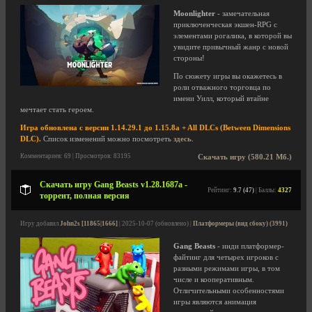
Moonlighter
- замечательная
приключенческая экшен-RPG с
элементами рогалика, в которой вы
увидите привычный жанр с новой
стороны!
По сюжету игры вы окажетесь в
роли отважного торговца по
имени Уилл, который втайне
мечтает стать героем.
Игра обновлена с версии 1.14.29.1 до 1.15.8a + All DLCs (Between Dimensions
DLC).
Список изменений можно посмотреть
здесь
.
Комментариев: 69 | Просмотров: 83195
Скачать игру (580.21 Мб.)
Скачать игру Gang Beasts v1.28.1687a -
Рейтинг:
9.7 (47)
| Баллы:
4327
торрент, полная версия
Игру добавил
John2s [11865|1666]
| 2025-10-07 (обновлено) |
Платформеры (вид сбоку) (3991)
Gang Beasts
- инди платформер-
файтинг для четырех игроков с
разными режимами игры, в том
числе и кооперативным.
Отличительными особенностями
игры являются анимация