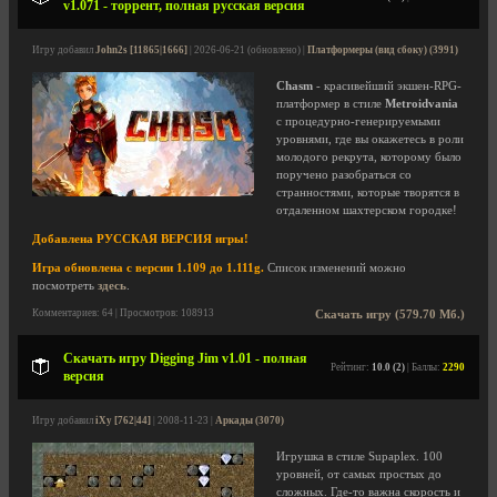
v1.071 - торрент, полная русская версия
Игру добавил
John2s [11865|1666]
| 2026-06-21 (обновлено) |
Платформеры (вид сбоку) (3991)
Chasm
- красивейший экшен-RPG-
платформер в стиле
Metroidvania
с процедурно-генерируемыми
уровнями, где вы окажетесь в роли
молодого рекрута, которому было
поручено разобраться со
странностями, которые творятся в
отдаленном шахтерском городке!
Добавлена РУССКАЯ ВЕРСИЯ игры!
Игра обновлена с версии 1.109 до 1.111g.
Список изменений можно
посмотреть
здесь
.
Комментариев: 64 | Просмотров: 108913
Скачать игру (579.70 Мб.)
Скачать игру Digging Jim v1.01 - полная
Рейтинг:
10.0 (2)
| Баллы:
2290
версия
Игру добавил
iXy [762|44]
| 2008-11-23 |
Аркады (3070)
Игрушка в стиле Supaplex. 100
уровней, от самых простых до
сложных. Где-то важна скорость и