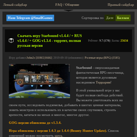
Левый сайдбар
FAQ / Общение
Правый сайдбар
Аркады
Наш Telegram @SmallGamez
Сортировка по
Дате
Баллам
Скачать игру Starbound v1.4.4 / + RUS
v1.4.4 / + GOG v1.3.4 - торрент, полная
Рейтинг:
9.7 (170)
| Баллы:
25634
русская версия
Игру добавил
John2s [11865|1666]
| 2019-09-10 (обновлено) |
Ролевые игры (RPG) (3505)
Starbound
- сверхожидаемая
фантастическая RPG-песочница,
которая является духовным
наследником
Террарии
!
В этой уникальной игре у вас
будет полная свобода действий.
Вы можете уничтожать всех на
своем пути, исследовать подземелья, добывать в шахтах ценные материалы,
ловить монстров и использовать их в качестве своих спутников, строить
крепости, кататься на мехах и многое, многое другое.
GOG-версия обновлена до v1.3.4.
Игра обновлена с версии 1.4.3 до 1.4.4 (Bounty Hunter Update).
Список
изменений можно посмотреть
здесь
.