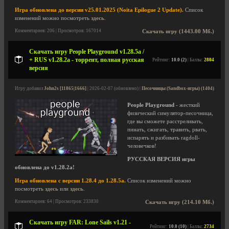
Игра обновлена до версии v25.01.2025 (Noita Epilogue 2 Update).
Список
изменений можно посмотреть
здесь
.
Комментариев: 206 | Просмотров: 167014
Скачать игру (1443.00 Мб.)
Скачать игру People Playground v1.28.5a /
+ RUS v1.28.2a - торрент, полная русская
Рейтинг:
10.0 (2)
| Баллы:
2804
версия
Игру добавил
John2s [11865|1666]
| 2026-02-07 (обновлено) |
Песочницы (Sandbox-игры) (1404)
People Playground
- жесткий
физический симулятор-песочница,
где вы сможете расстреливать,
пинать, сжигать, травить, рвать,
испарять и разбивать ragdoll-
человечков!
РУССКАЯ ВЕРСИЯ игры
обновлена до v1.28.2a!
Игра обновлена с версии 1.28.4 до 1.28.5a.
Список изменений можно
посмотреть
здесь
или
здесь
.
Комментариев: 64 | Просмотров: 233830
Скачать игру (214.10 Мб.)
Скачать игру FAR: Lone Sails v1.21 -
Рейтинг:
10.0 (10)
| Баллы:
2734