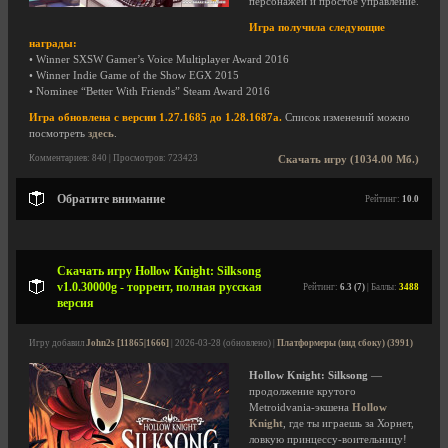
персонажей и простое управление.
Игра получила следующие
награды:
• Winner SXSW Gamer’s Voice Multiplayer Award 2016
• Winner Indie Game of the Show EGX 2015
• Nominee “Better With Friends” Steam Award 2016
Игра обновлена с версии 1.27.1685 до 1.28.1687a.
Список изменений можно
посмотреть
здесь
.
Комментариев: 840 | Просмотров: 723423
Скачать игру (1034.00 Мб.)
Обратите внимание
Рейтинг:
10.0
Скачать игру Hollow Knight: Silksong
v1.0.30000g - торрент, полная русская
Рейтинг:
6.3 (7)
| Баллы:
3488
версия
Игру добавил
John2s [11865|1666]
| 2026-03-28 (обновлено) |
Платформеры (вид сбоку) (3991)
Hollow Knight: Silksong
—
продолжение крутого
Metroidvania-экшена
Hollow
Knight
, где ты играешь за Хорнет,
ловкую принцессу-воительницу!