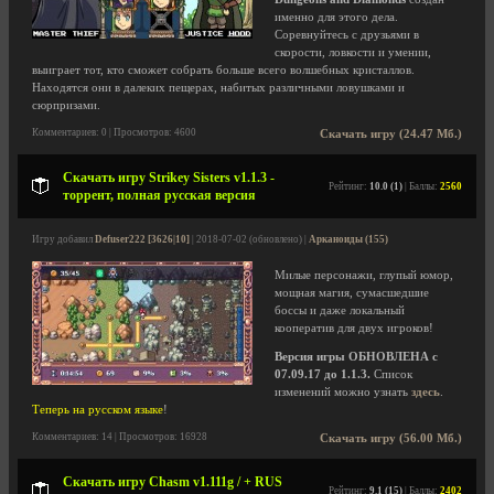
именно для этого дела.
Соревнуйтесь с друзьями в
скорости, ловкости и умении,
выиграет тот, кто сможет собрать больше всего волшебных кристаллов.
Находятся они в далеких пещерах, набитых различными ловушками и
сюрпризами.
Комментариев: 0 | Просмотров: 4600
Скачать игру (24.47 Мб.)
Скачать игру Strikey Sisters v1.1.3 -
Рейтинг:
10.0 (1)
| Баллы:
2560
торрент, полная русская версия
Игру добавил
Defuser222 [3626|10]
| 2018-07-02 (обновлено) |
Арканоиды (155)
Милые персонажи, глупый юмор,
мощная магия, сумасшедшие
боссы и даже локальный
кооператив для двух игроков!
Версия игры ОБНОВЛЕНА с
07.09.17 до 1.1.3.
Список
изменений можно узнать
здесь
.
Теперь на русском языке
!
Комментариев: 14 | Просмотров: 16928
Скачать игру (56.00 Мб.)
Скачать игру Chasm v1.111g / + RUS
Рейтинг:
9.1 (15)
| Баллы:
2402