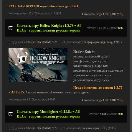
РУССКАЯ ВЕРСИЯ игры обновлена до v1.4.4!
Комментариев: 4171 | Просмотров: 1178137
Скачать игру (1495.00 Мб.)
Скачать игру Hollow Knight v1.5.78 + All
Рейтинг:
10.0 (21)
| Баллы:
9497
DLCs - торрент, полная русская версия
Игру добавил
John2s [11865|1666]
| 2021-10-21 (обновлено) |
Платформеры (вид сбоку) (3991)
Hollow Knight
-
исследовательский экшен-
платформер, где в роли
загадочного рыцаря вам
предстоит спуститься в подземное
королевство и уничтожить
угрожающую миру чуму!
Игра обновлена до версии 1.5.78
+ All DLCs.
Список изменений можно посмотреть
здесь
.
Комментариев: 63 | Просмотров: 60007
Скачать игру (1433.00 Мб.)
Скачать игру Moonlighter v1.15.8a + All
Рейтинг:
9.8 (8)
| Баллы:
7801
DLCs - торрент, полная русская версия
Игру добавил
John2s [11865|1666]
| 2024-12-17 (обновлено) |
Ролевые игры (RPG) (3505)