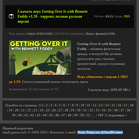
Скачать игру Getting Over It with Bennett
Foddy v1.59 - торрент, полная русская
Рейтинг:
8.8 (5)
| Баллы:
1925
версия
Игру добавил
John2s [11865|1666]
| 2019-03-26 (обновлено) |
Игры с физикой (1308)
Getting Over It with Bennett
Foddy
- забавная физическая
аркада, в которой Вы должны
преодолеть ряд сложных
препятствий, орудуя огромным
молотом.
Игра обновлена с версии 1.5861
до 1.59.
Список изменений можно посмотреть
здесь
.
Комментариев: 43 | Просмотров: 67743
Скачать игру (699.48 Мб.)
Перейти на страницу: [1] |
2
|
3
|
4
|
5
|
6
|
7
|
8
|
9
|
10
|
11
|
12
|
13
|
14
|
15
|
16
|
17
|
18
|
19
|
20
|
21
|
22
|
23
|
24
|
25
|
26
|
27
|
28
|
29
|
30
|
31
|
32
|
33
|
34
|
35
|
36
|
37
|
38
|
39
|
40
|
41
|
42
|
43
|
44
|
45
|
46
|
47
|
48
|
49
|
50
|
51
| ... |
109
|
Следующая >
Правообладателям
small-games.info © 2008-2024 | Контакты:
e-mail
|
Наш Telegram @SmallGamez