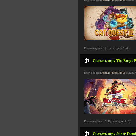
Комментариев: 5 | Просмотров: 9340
Скачать игру The Rogue Pri
Игру добавил
John2s [11865|1666]
| 2025-
Комментариев: 19 | Просмотров: 7162
Скачать игру Super Farmin