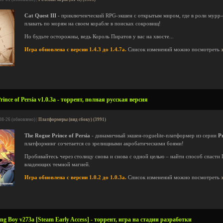
Cat Quest III
- приключенческий RPG-экшен с открытым миром, где в роли мурр-с
плавать по морям на своем корабле в поисках сокровищ!
Но будьте осторожны, ведь Король Пиратов у вас на хвосте...
Игра обновлена с версии 1.4.3 до 1.4.7a.
Список изменений можно посмотреть
nce of Persia v1.0.3a - торрент, полная русская версия
08-26 (обновлено) |
Платформеры (вид сбоку) (3991)
The Rogue Prince of Persia
- динамичный экшен-roguelite-платформер из серии
Pr
платформинг сочетается со зрелищными акробатическими боями!
Пробивайтесь через столицу снова и снова с одной целью – найти способ спасти
владеющих темной магией.
Игра обновлена с версии 1.0.2 до 1.0.3a.
Список изменений можно посмотреть
g Boy v273a [Steam Early Access] - торрент, игра на стадии разработки