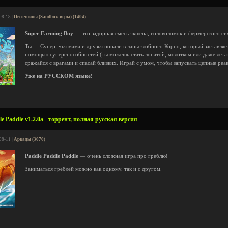
08-18 |
Песочницы (Sandbox-игры) (1404)
Super Farming Boy
— это задорная смесь экшена, головоломок и фермерского си
Ты — Супер, чья мама и друзья попали в лапы злобного Корпо, который заставляет
помощью суперспособностей (ты можешь стать лопатой, молотком или даже лета
сражайся с врагами и спасай близких. Играй с умом, чтобы запускать цепные реак
Уже на РУССКОМ языке!
e Paddle v1.2.0a - торрент, полная русская версия
08-11 |
Аркады (3070)
Paddle Paddle Paddle
— очень сложная игра про греблю!
Заниматься греблей можно как одному, так и с другом.