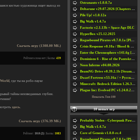
Ostranauts v1.0.0.7a
шаяся кистью художница ищет выход из
Deltarune v29.07.2026 [Chapters 1-5] / + RUS [Chapters 1-5]
Pile Up! v1.0.12a
Big Walk v1.4.7a
Factorio v2.1.13b + Space Age DLC
HyperBox v25.12.2025
Roguebound Pirates v0.7.0.1a [Playtest]
Скачать игру (1308.00 Мб.)
Crisis Response v0.10a / Blood & Bullet
Enter the Chronosphere v141.6g [Steam Early Access]
Рейтинга пока нет | Баллы:
439
Dominions 6 - Rise of the Pantokrator v6.35a
Neon Inferno v04.08.2026
BeamNG Drive v0.39.2.1b [Steam Early Access]
Dwarf Fortress v53.16a / + Русская Версия v50.12a
 World
, где ты на робо-пауке
Minecraft: Bedrock Edition 1.26.33.1a / + TLauncher v2.89
Plague Inc: Evolved PC v1.24.0.2a + All DLCs
крывай тайны неизведанных глубин.
Показать Топ-100
ючении!
мотреть
здесь
.
10 новых игр
Probably Stolen - Cyberpunk Pawnshop Simulator v048c [Playtest]
Скачать игру (376.39 Мб.)
Big Walk v1.4.7a
Core of Genesis v1.0.0-rc.4
Рейтинг:
10.0 (2)
| Баллы:
1083
Roguebound Pirates v0.7.0.1a [Playtest]