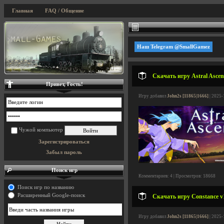
Главная
FAQ / Общение
Наш Telegram @SmallGamez
Скачать игру Astral Ascen
Привет, Гость!
Игру добавил
John2s [11865|1666]
| 2025-
Чужой компьютер
Зарегистрироваться
Забыл пароль
Поиск игр
Комментариев: 4 | Просмотров: 18668
Поиск игр по названию
Расширенный Google-поиск
Скачать игру Constance v1
Игру добавил
John2s [11865|1666]
| 2025-