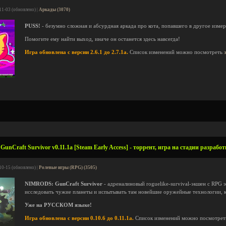
11-03 (обновлено) |
Аркады (3070)
PUSS!
- безумно сложная и абсурдная аркада про кота, попавшего в другое изме
Помогите ему найти выход, иначе он останется здесь навсегда!
Игра обновлена с версии 2.6.1 до 2.7.1a.
Список изменений можно посмотреть
Craft Survivor v0.11.1a [Steam Early Access] - торрент, игра на стадии разрабо
10-15 (обновлено) |
Ролевые игры (RPG) (3505)
NIMRODS: GunCraft Survivor
- адреналиновый roguelike-survival-экшен с RPG 
исследовать чужие планеты и испытывать там новейшие оружейные технологии,
Уже на РУССКОМ языке!
Игра обновлена с версии 0.10.6 до 0.11.1a.
Список изменений можно посмотре