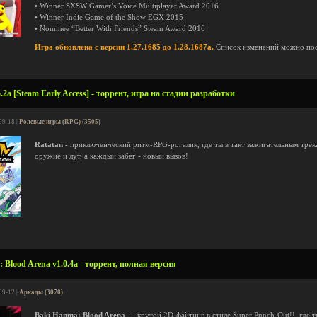
• Winner SXSW Gamer’s Voice Multiplayer Award 2016
• Winner Indie Game of the Show EGX 2015
• Nominee “Better With Friends” Steam Award 2016
Игра обновлена с версии 1.27.1685 до 1.28.1687a.
Список изменений можно по
.2a [Steam Early Access] - торрент, игра на стадии разработки
09-18 |
Ролевые игры (RPG) (3505)
Ratatan
- приключенческий ритм-RPG-рогалик, где ты в такт зажигательным тре
оружие и лут, а каждый забег - новый вызов!
Blood Arena v1.0.4a - торрент, полная версия
09-12 |
Аркады (3070)
Baki Hanma: Blood Arena
— крутой 2D-файтинг в стиле Super Punch-Out!!, где 