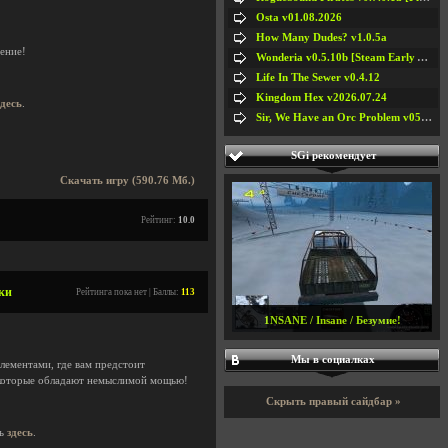
Osta v01.08.2026
How Many Dudes? v1.0.5a
рение!
Wonderia v0.5.10b [Steam Early Access]
Life In The Sewer v0.4.12
Kingdom Hex v2026.07.24
здесь
.
Sir, We Have an Orc Problem v05.08.2026
SGi рекомендует
Скачать игру (590.76 Мб.)
Рейтинг:
10.0
тки
Рейтинга пока нет | Баллы:
113
1NSANE / Insane / Безумие!
Мы в социалках
элементами, где вам предстоит
 которые обладают немыслимой мощью!
Скрыть правый сайдбар »
ть
здесь
.