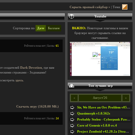
Скрыть правый сайдбар »
| Тема:
Youtube
Сортировка по
Дате
Баллам
ВАЖНО:
Некоторые плагины в вашем
браузере могут скрывать ссылки на
скачивание.
Рейтинга пока нет | Баллы:
65
от создателей
Dark Devotion
, где вам
ческими стражами - Зодиаками!
осмотреть
здесь
.
Топ лучших игр
«
Август'26
»
Скачать игру (1628.00 Мб.)
Sir, We Have an Orc Problem v05.08.2026
Quasimorph v1.0.562s
Рейтинга пока нет | Баллы:
24
Probably Stolen - Cyberpunk Pawnshop Simulator v048c [Playtest]
Core of Genesis v1.0.0-rc.4
Project Zomboid v42.20.2a [Steam Early Access]