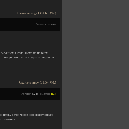
Скачать игру (339.67 Мб.)
Рейтинга пока нет
в заданном ритме. Похоже на ритм-
 с паттернами, тем выше ранг получишь.
Скачать игру (88.54 Мб.)
Рейтинг:
9.7 (47)
| Баллы:
4327
и игры, в том числе и кооперативным.
управление.