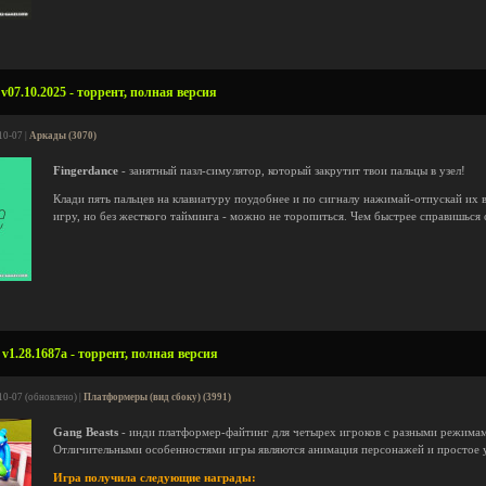
v07.10.2025 - торрент, полная версия
10-07 |
Аркады (3070)
Fingerdance
- занятный пазл-симулятор, который закрутит твои пальцы в узел!
Клади пять пальцев на клавиатуру поудобнее и по сигналу нажимай-отпускай их 
игру, но без жесткого тайминга - можно не торопиться. Чем быстрее справишься
v1.28.1687a - торрент, полная версия
10-07 (обновлено) |
Платформеры (вид сбоку) (3991)
Gang Beasts
- инди платформер-файтинг для четырех игроков с разными режимам
Отличительными особенностями игры являются анимация персонажей и простое 
Игра получила следующие награды: