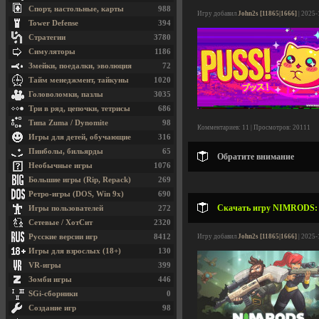
Спорт, настольные, карты
988
Игру добавил
John2s [11865|1666]
| 2025-
Tower Defense
394
Стратегии
3780
Симуляторы
1186
Змейки, поедалки, эволюция
72
Тайм менеджмент, тайкуны
1020
Головоломки, пазлы
3035
Три в ряд, цепочки, тетрисы
686
Типа Zuma / Dynomite
98
Комментариев: 11 | Просмотров: 20111
Игры для детей, обучающие
316
Пинболы, бильярды
65
Обратите внимание
Необычные игры
1076
Большие игры (Rip, Repack)
269
Ретро-игры (DOS, Win 9x)
690
Скачать игру NIMRODS: Gun
Игры пользователей
272
Сетевые / ХотСит
2320
Русские версии игр
8412
Игру добавил
John2s [11865|1666]
| 2025-
Игры для взрослых (18+)
130
VR-игры
399
Зомби игры
446
SGi-сборники
0
Создание игр
98