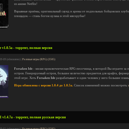
из аниме Netflix!
Взрывные приёмы, оригинальный саунд и арены от подпольных бойцовских клуб
площадок — стань богом кулака в этой мясорубке!
e v1.0.5a - торрент, полная версия
09-09 (обновлено) |
Ролевые игры (RPG) (3505)
Forsaken Isle
- милая приключенческая RPG-песочница, в которой Вы играете за
остров. Генерируемый остров, большое количество предметов для крафта, фермер
этой игре. Хоть
Forsaken Isle
разрабатывает и один человек у него большие план
Игра обновлена с версии 1.0.4 до 1.0.5a.
Список изменений можно посмотреть
I v1.4.7a - торрент, полная русская версия
09-01 (обновлено) |
Ролевые игры (RPG) (3505)