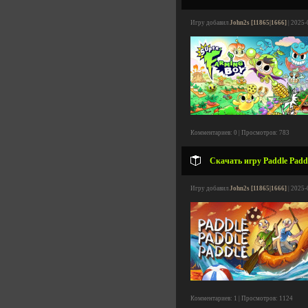
Игру добавил
John2s [11865|1666]
| 2025-
Комментариев: 0 | Просмотров: 783
Скачать игру Paddle Paddl
Игру добавил
John2s [11865|1666]
| 2025-
Комментариев: 1 | Просмотров: 1124