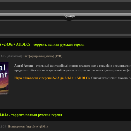
Аркады
t v2.4.0a + All DLCs - торрент, полная русская версия
11-25 (обновлено) |
Платформеры (вид сбоку) (3991)
Astral Ascent
- стильный фэнтезийный экшен-платформер с roguelike-элементами 
предстоит сбежать из астральной тюрьмы, которая охраняется двенадцатью мифи
Игра обновлена с версии 2.2.3 до 2.4.0a + All DLCs.
Список изменений можно п
.0.1a - торрент, полная русская версия
11-24 |
Платформеры (вид сбоку) (3991)