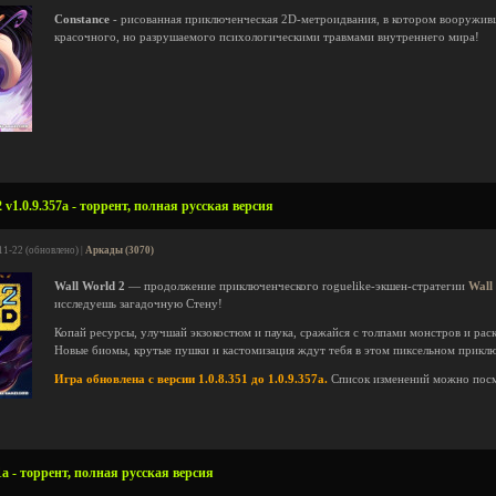
Constance
- рисованная приключенческая 2D-метроидвания, в котором вооружив
красочного, но разрушаемого психологическими травмами внутреннего мира!
 v1.0.9.357a - торрент, полная русская версия
11-22 (обновлено) |
Аркады (3070)
Wall World 2
— продолжение приключенческого roguelike-экшен-стратегии
Wall
исследуешь загадочную Стену!
Копай ресурсы, улучшай экзокостюм и паука, сражайся с толпами монстров и рас
Новые биомы, крутые пушки и кастомизация ждут тебя в этом пиксельном прикл
Игра обновлена с версии 1.0.8.351 до 1.0.9.357a.
Список изменений можно пос
a - торрент, полная русская версия