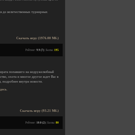
ов до величественных турнирных
Скачать игру (1976.00 Мб.)
Рейтинг:
9.9 (7)
| Баллы:
195
 пирата попавшего на недружелюбный
ство, охота и многое другое ждет Вас в
ы, подробнее внутри новости.
здесь
.
Скачать игру (93.21 Мб.)
Рейтинг:
10.0 (2)
| Баллы:
80