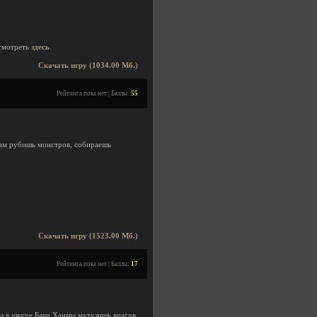
смотреть
здесь
.
Скачать игру (1034.00 Мб.)
Рейтинга пока нет | Баллы:
55
кам рубишь монстров, собираешь
Скачать игру (1523.00 Мб.)
Рейтинга пока нет | Баллы:
17
ты в шкуре Баки Ханмы мутузишь врагов