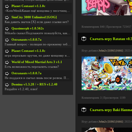
Planet Centauri v1.1.0c
>KotoWenikКакая ещё концовка у песочницы?..
SimCity 3000 Unlimited [GOG]
Как давить значок [X] если даже ссылки нет?
Комментариев: 840 | Просмотров: 723417
Quasimorph v1.0.562s
Mikaela сказал:Подскажите пожалуйста, как скачать
Скачать игру Ratatan v0.5
Ostranauts v1.0.0.7a
Главный вопрос - полиция по-прежнему тебя таранит
Planet Centauri v1.1.0c
Игру добавил
John2s [11865|1666]
| 2025-
игра нереально крутая, но даже концовку не удосужи
World of Mixed Martial Arts 3 v1.1
Есть возможность перезалить ссылки?
Ostranauts v1.0.0.7a
Не поддался и скачал лишь после релиза. Посмотрим,
Domina v1.3.28 / + RUS v1.2.40
Раздайте v1.2.40, плиз!
Комментариев: 3 | Просмотров: 1199
Скачать игру Baki Hanma: 
Игру добавил
John2s [11865|1666]
| 2025-