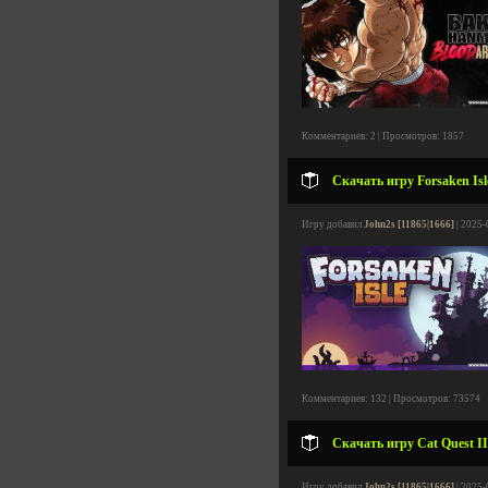
Комментариев: 2 | Просмотров: 1857
Скачать игру Forsaken Isl
Игру добавил
John2s [11865|1666]
| 2025-
Комментариев: 132 | Просмотров: 73574
Скачать игру Cat Quest II
Игру добавил
John2s [11865|1666]
| 2025-