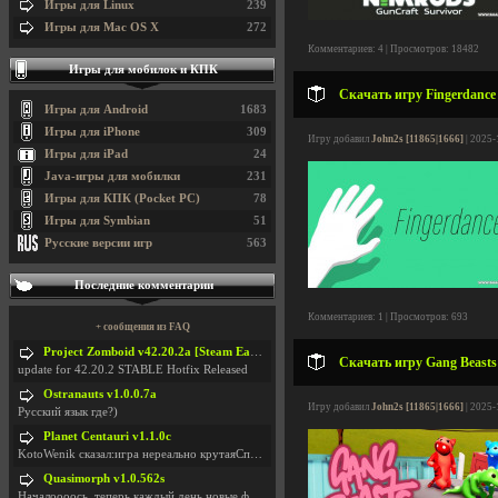
Игры для Linux
239
Игры для Mac OS X
272
Комментариев: 4 | Просмотров: 18482
Игры для мобилок и КПК
Скачать игру Fingerdance 
Игры для Android
1683
Игры для iPhone
309
Игру добавил
John2s [11865|1666]
| 2025-
Игры для iPad
24
Java-игры для мобилки
231
Игры для КПК (Pocket PC)
78
Игры для Symbian
51
Русские версии игр
563
Последние комментарии
Комментариев: 1 | Просмотров: 693
+ сообщения из FAQ
Project Zomboid v42.20.2a [Steam Early Access]
Скачать игру Gang Beasts 
update for 42.20.2 STABLE Hotfix Released
Ostranauts v1.0.0.7a
Игру добавил
John2s [11865|1666]
| 2025-
Русский язык где?)
Planet Centauri v1.1.0c
KotoWenik сказал:игра нереально крутаяСпасибо )))
Quasimorph v1.0.562s
Началоооось, теперь каждый день новые фиксики, баг