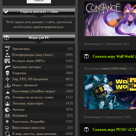
Скрыть рекламу с сайта
Чтоб скрыть всю рекламу с сайта, для начала
необходимо
зарегистрироваться
.
Игры для PC
Комментариев: 1 | Просмотров: 2014
Арканоиды
155
Платформеры (вид сбоку)
3991
Скачать игру Wall World 2
Ролевые игры (RPG)
3505
Аркадные шутеры
2291
Игру добавил
John2s [11865|1666]
| 2025-
Хорроры
1884
Тир, FPS, 3D-бродилки
4013
Игры с физикой
1308
Песочницы (Sandbox-игры)
1404
Техника на колесах, гонки
1222
Леталки, скроллеры
1029
Аркады
3070
Файтинги
625
Комментариев: 8 | Просмотров: 12394
Текстовые, Roguelike
1701
Визуальные новеллы
215
Скачать игру PUSS! v2.7.1
Я ищу, квесты, приключения
6440