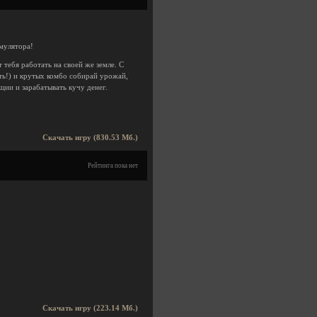
мулятора!
 тебя работать на своей же земле. С
ть!) и крутых комбо собирай урожай,
ции и зарабатывать кучу денег.
Скачать игру (830.53 Мб.)
Рейтинга пока нет
Скачать игру (223.14 Мб.)