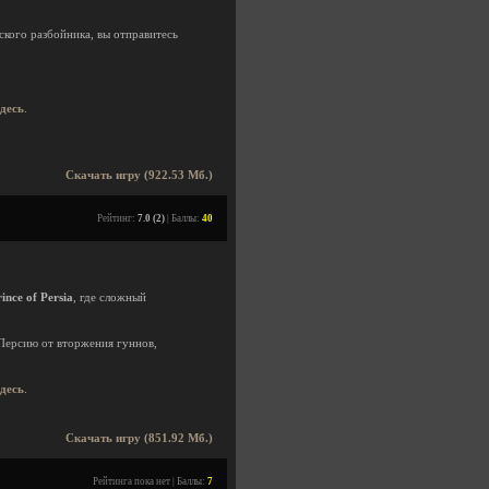
кого разбойника, вы отправитесь
здесь
.
Скачать игру (922.53 Мб.)
Рейтинг:
7.0 (2)
| Баллы:
40
ince of Persia
, где сложный
 Персию от вторжения гуннов,
здесь
.
Скачать игру (851.92 Мб.)
Рейтинга пока нет | Баллы:
7