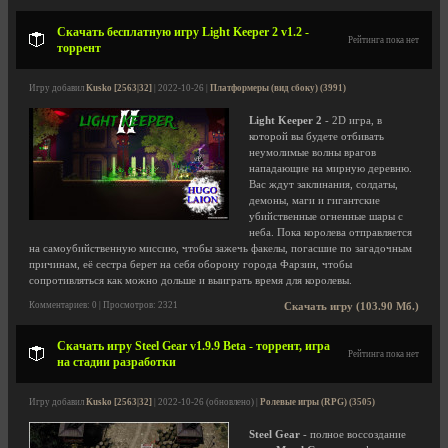
Скачать бесплатную игру Light Keeper 2 v1.2 -
Рейтинга пока нет
торрент
Игру добавил
Kusko [2563|32]
| 2022-10-26 |
Платформеры (вид сбоку) (3991)
Light Keeper 2
- 2D игра, в
которой вы будете отбивать
неумолимые волны врагов
нападающие на мирную деревню.
Вас ждут заклинания, солдаты,
демоны, маги и гигантские
убийственные огненные шары с
неба. Пока королева отправляется
на самоубийственную миссию, чтобы зажечь факелы, погасшие по загадочным
причинам, её сестра берет на себя оборону города Фарзин, чтобы
сопротивляться как можно дольше и выиграть время для королевы.
Комментариев: 0 | Просмотров: 2321
Скачать игру (103.90 Мб.)
Скачать игру Steel Gear v1.9.9 Beta - торрент, игра
Рейтинга пока нет
на стадии разработки
Игру добавил
Kusko [2563|32]
| 2022-10-26 (обновлено) |
Ролевые игры (RPG) (3505)
Steel Gear
- полное воссоздание