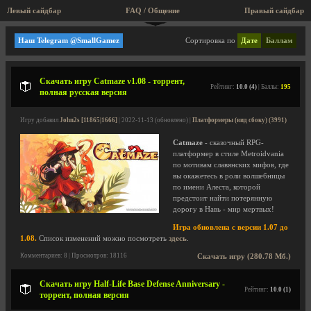
Левый сайдбар
FAQ / Общение
Пра
Ролевые игры (RPG)
Наш Telegram @SmallGamez
Сортировка по
Дате
Баллам
Скачать игру Catmaze v1.08 - торрент,
Рейтинг:
10.0 (4)
| Баллы:
195
полная русская версия
Игру добавил
John2s [11865|1666]
| 2022-11-13 (обновлено) |
Платформеры (вид сбоку) (3991)
Catmaze
- сказочный RPG-
платформер в стиле Metroidvania
по мотивам славянских мифов, где
вы окажетесь в роли волшебницы
по имени Алеста, которой
предстоит найти потерянную
дорогу в Навь - мир мертвых!
Игра обновлена с версии 1.07 до
1.08.
Список изменений можно посмотреть
здесь
.
Комментариев: 8 | Просмотров: 18116
Скачать игру (280.78 Мб.)
Скачать игру Half-Life Base Defense Anniversary -
Рейтинг:
10.0 (1)
торрент, полная версия