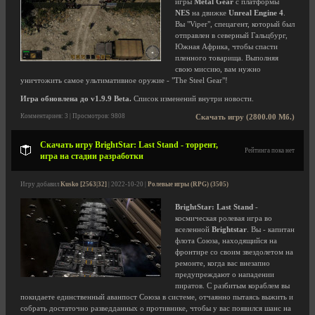
игры
Metal Gear
с платформы
NES
на движке
Unreal Engine 4
.
Вы "Viper", спецагент, который был
отправлен в северный Гальцбург,
Южная Африка, чтобы спасти
пленного товарища. Выполняя
свою миссию, вам нужно
уничтожить самое ультимативное оружие - "The Steel Gear"!
Игра обновлена до v1.9.9 Beta.
Список изменений внутри новости.
Комментариев: 3 | Просмотров: 9808
Скачать игру (2800.00 Мб.)
Скачать игру BrightStar: Last Stand - торрент,
Рейтинга пока нет
игра на стадии разработки
Игру добавил
Kusko [2563|32]
| 2022-10-20 |
Ролевые игры (RPG) (3505)
BrightStar: Last Stand
-
космическая ролевая игра во
вселенной
Brightstar
. Вы - капитан
флота Союза, находящийся на
фронтире со своим звездолетом на
ремонте, когда вас внезапно
предупреждают о нападении
пиратов. С разбитым кораблем вы
покидаете единственный аванпост Союза в системе, отчаянно пытаясь выжить и
собрать достаточно разведданных о противнике, чтобы у вас появился шанс на