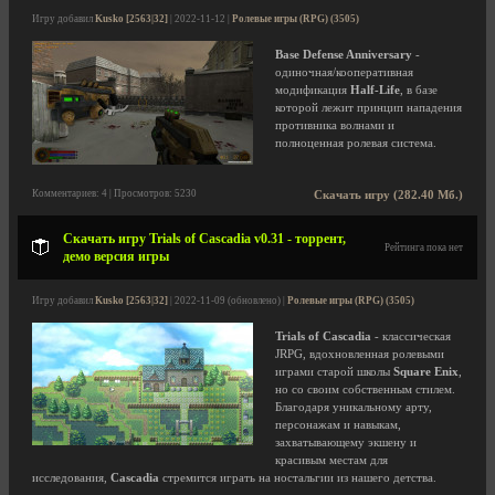
Игру добавил
Kusko [2563|32]
| 2022-11-12 |
Ролевые игры (RPG) (3505)
Base Defense Anniversary
-
одиночная/кооперативная
модификация
Half-Life
, в базе
которой лежит принцип нападения
противника волнами и
полноценная ролевая система.
Комментариев: 4 | Просмотров: 5230
Скачать игру (282.40 Мб.)
Скачать игру Trials of Cascadia v0.31 - торрент,
Рейтинга пока нет
демо версия игры
Игру добавил
Kusko [2563|32]
| 2022-11-09 (обновлено) |
Ролевые игры (RPG) (3505)
Trials of Cascadia
- классическая
JRPG, вдохновленная ролевыми
играми старой школы
Square Enix
,
но со своим собственным стилем.
Благодаря уникальному арту,
персонажам и навыкам,
захватывающему экшену и
красивым местам для
исследования,
Cascadia
стремится играть на ностальгии из нашего детства.