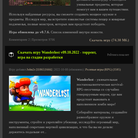
уникальные предметы, которые
помогут вам в вашем путешествии.
Используя найденные ресурсы, вы сможете создавать мощное оружие и
предметы. Исследуя мир, вы встретите извилистые системы пещер и коварные
подземелья, полные монстров, которых вам предстоит победить.
Игра обновлена до v0.7.6.
Список изменений внутри новости.
Комментариев: 2 | Просмотров: 9706
Скачать игру (74.30 Мб.)
Скачать игру Wanderlost v09.10.2022 - торрент,
Рейтинга пока нет
игра на стадии разработки
Игру добавил
John2s [11865|1666]
| 2022-10-08 (обновлено) |
Ролевые игры (RPG) (3505)
Wanderlost
- увлекательная
постапокалиптическая survival-
RPG-песочница со случайно
генерируемым миром, где вам
предстоит выживать в
наполненном зомби мире!
Собирайте материалы, создавайте
разнообразное оружие и
инструменты, стройте и укрепляйте убежище, исследуйте огромный мир,
наполненный секретами мертвой цивилизации, и что бы вы ни делали:
держитесь подальше от...