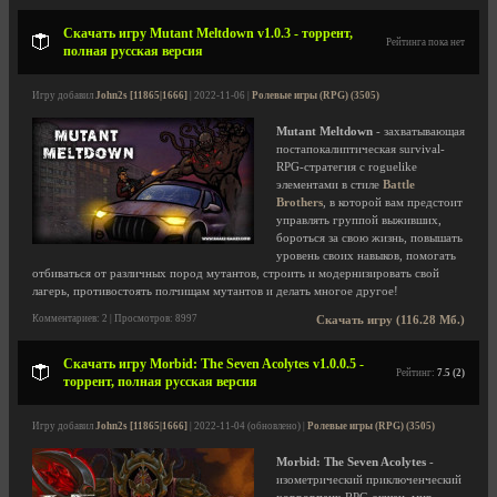
Скачать игру Mutant Meltdown v1.0.3 - торрент,
Рейтинга пока нет
полная русская версия
Игру добавил
John2s [11865|1666]
| 2022-11-06 |
Ролевые игры (RPG) (3505)
Mutant Meltdown
- захватывающая
постапокалиптическая survival-
RPG-стратегия с roguelike
элементами в стиле
Battle
Brothers
, в которой вам предстоит
управлять группой выживших,
бороться за свою жизнь, повышать
уровень своих навыков, помогать
отбиваться от различных пород мутантов, строить и модернизировать свой
лагерь, противостоять полчищам мутантов и делать многое другое!
Комментариев: 2 | Просмотров: 8997
Скачать игру (116.28 Мб.)
Скачать игру Morbid: The Seven Acolytes v1.0.0.5 -
Рейтинг:
7.5 (2)
торрент, полная русская версия
Игру добавил
John2s [11865|1666]
| 2022-11-04 (обновлено) |
Ролевые игры (RPG) (3505)
Morbid: The Seven Acolytes
-
изометрический приключенческий