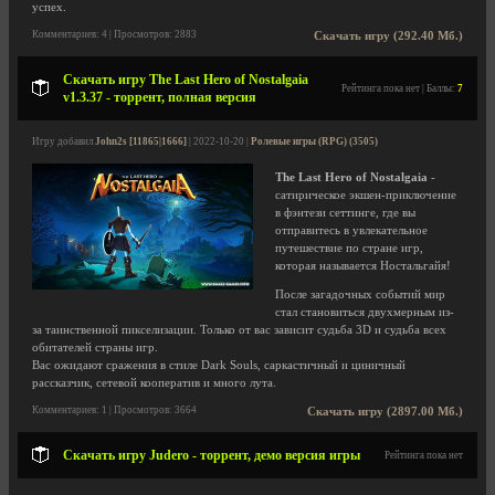
успех.
Комментариев: 4 | Просмотров: 2883
Скачать игру (292.40 Мб.)
Скачать игру The Last Hero of Nostalgaia
Рейтинга пока нет | Баллы:
7
v1.3.37 - торрент, полная версия
Игру добавил
John2s [11865|1666]
| 2022-10-20 |
Ролевые игры (RPG) (3505)
The Last Hero of Nostalgaia
-
сатирическое экшен-приключение
в фэнтези сеттинге, где вы
отправитесь в увлекательное
путешествие по стране игр,
которая называется Ностальгайя!
После загадочных событий мир
стал становиться двухмерным из-
за таинственной пикселизации. Только от вас зависит судьба 3D и судьба всех
обитателей страны игр.
Вас ожидают сражения в стиле Dark Souls, саркастичный и циничный
рассказчик, сетевой кооператив и много лута.
Комментариев: 1 | Просмотров: 3664
Скачать игру (2897.00 Мб.)
Скачать игру Judero - торрент, демо версия игры
Рейтинга пока нет