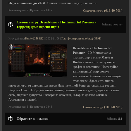
Игра обновлена до v0.31.
Список изменений внутри новости.
Комментариев: 2 | Просмотров: 8175
Скачать игру (613.40 Мб.)
Скачать игру Dreadstone - The Immortal Prisoner -
Рейтинга пока нет
торрент, демо версия игры
Игру добавил
Kusko [2563|32]
| 2022-11-06 |
Платформеры (вид сбоку) (3991)
Dreadstone - The Immortal
Prisoner
- 2D Metroidvania
платформер в стиле
Mario
и
Diablo
с акцентом на лутинге,
крафте и левелинге. Исследуйте
таинственный мир вокруг
континента Аламантия в зловещей
атмосфере. Здесь есть много
интересного: от затерянных лесов Искривленной Рощи до снежных вершин
Ледника Олас. Но будьте внимательны, помимо славы и удачи, здесь есть злые
силы, мерзкие существа и коварные ловушки, которые делают жизнь в
Аламантии опасной.
Комментариев: 3 | Просмотров: 3945
Скачать игру (109.60 Мб.)
Обратите внимание
Рейтинг:
10.0