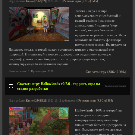
Игру добавил
Kusko [2563|32]
| 2022-10-15 |
Ролевые игры (RPG) (3505)
Judero
- игра в жанре
action/adventure с необычной и
редкой графикой на основе
анимационной техники "stop-
motion", которая "оживляет"
предметы из реального мира. Игра
основана на богатом фольклоре
шотландских земель. Вы играете за
Джудеро, кельта, который может установить контакт с окружающей его
природой. Путешествуйте вместе с Джудеро по созданному вручную
ландшафту, пока он не обнаружит, что в природе существует зло,
манипулирующее беззащитными людьми.
Комментариев: 0 | Просмотров: 2328
Скачать игру (286.40 Мб.)
Скачать игру Hallowlands v0.7.6 - торрент, игра на
Рейтинга пока нет
стадии разработки
Игру добавил
Kusko [2563|32]
| 2022-10-13 (обновлено) |
Ролевые игры (RPG) (3505)
Hallowlands
- RPG в которой вы
исследуете процедурно
генерируемый открытый мир с
множеством биомов и ресурсов на
них. Вы можете рубить деревья,
добывать камни/руду и находить