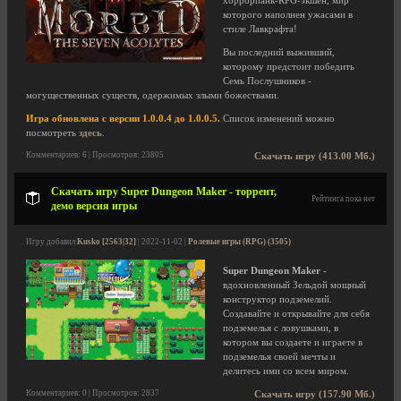
хоррорпанк-RPG-экшен, мир
которого наполнен ужасами в
стиле Лавкрафта!
Вы последний выживший,
которому предстоит победить
Семь Послушников -
могущественных существ, одержимых злыми божествами.
Игра обновлена с версии 1.0.0.4 до 1.0.0.5.
Список изменений можно
посмотреть
здесь
.
Комментариев: 6 | Просмотров: 23805
Скачать игру (413.00 Мб.)
Скачать игру Super Dungeon Maker - торрент,
Рейтинга пока нет
демо версия игры
Игру добавил
Kusko [2563|32]
| 2022-11-02 |
Ролевые игры (RPG) (3505)
Super Dungeon Maker
-
вдохновленный Зельдой мощный
конструктор подземелий.
Создавайте и открывайте для себя
подземелья с ловушками, в
котором вы создаете и играете в
подземелья своей мечты и
делитесь ими со всем миром.
Комментариев: 0 | Просмотров: 2837
Скачать игру (157.90 Мб.)