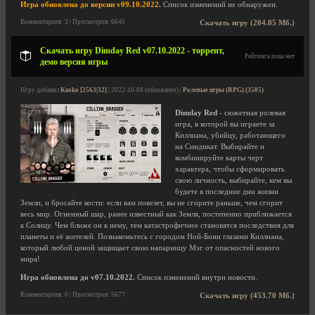
Игра обновлена до версии v09.10.2022.
Список изменений не обнаружен.
Комментариев: 3 | Просмотров: 6645
Скачать игру (204.05 Мб.)
Скачать игру Dimday Red v07.10.2022 - торрент,
Рейтинга пока нет
демо версия игры
Игру добавил
Kusko [2563|32]
| 2022-10-08 (обновлено) |
Ролевые игры (RPG) (3505)
Dimday Red
- сюжетная ролевая
игра, в которой вы играете за
Киллиана, убийцу, работающего
на Синдикат. Выбирайте и
комбинируйте карты черт
характера, чтобы сформировать
свою личность, выбирайте, кем вы
будете в последние дни жизни
Земли, и бросайте кости: если вам повезет, вы не сгорите раньше, чем сгорит
весь мир. Огненный шар, ранее известный как Земля, постепенно приближается
к Солнцу. Чем ближе он к нему, тем катастрофичнее становятся последствия для
планеты и её жителей. Познакомьтесь с городом Ной-Бонн глазами Киллиана,
который любой ценой защищает свою напарницу Мэг от опасностей нового
мира!
Игра обновлена до v07.10.2022.
Список изменений внутри новости.
Комментариев: 0 | Просмотров: 5677
Скачать игру (453.70 Мб.)