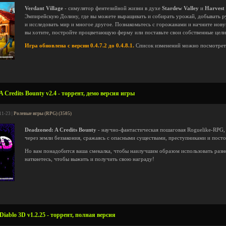
Verdant Village
- симулятор фентезийной жизни в духе
Stardew Valley
и
Harvest
Эмпирейскую Долину, где вы можете выращивать и собирать урожай, добывать ру
и исследовать мир и многое другое. Познакомьтесь с горожанами и начните нову
вы хотите, постройте процветающую ферму или поставьте свои собственные цели 
Игра обновлена с версии 0.4.7.2 до 0.4.8.1.
Список изменений можно посмотре
 Credits Bounty v2.4 - торрент, демо версия игры
11-23 |
Ролевые игры (RPG) (3505)
Deadzoned: A Credits Bounty
- научно-фантастическая пошаговая Roguelike-RPG, 
через земли беззакония, сражаясь с опасными существами, преступниками и по
Но вам понадобится ваша смекалка, чтобы наилучшим образом использовать разн
наткнетесь, чтобы выжить и получить свою награду!
Diablo 3D v1.2.25 - торрент, полная версия