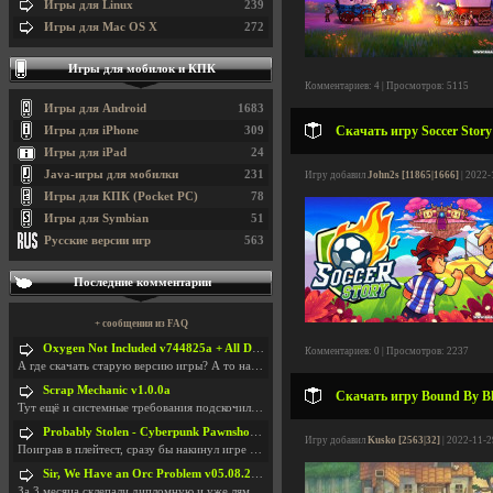
Игры для Linux
239
Игры для Mac OS X
272
Игры для мобилок и КПК
Комментариев: 4 | Просмотров: 5115
Игры для Android
1683
Скачать игру Soccer Story
Игры для iPhone
309
Игры для iPad
24
Java-игры для мобилки
231
Игру добавил
John2s [11865|1666]
| 2022-
Игры для КПК (Pocket PC)
78
Игры для Symbian
51
Русские версии игр
563
Последние комментарии
+ сообщения из FAQ
Oxygen Not Included v744825a + All DLC
Комментариев: 0 | Просмотров: 2237
А где скачать старую версию игры? А то на новой но
Scrap Mechanic v1.0.0a
Скачать игру Bound By Bla
Тут ещё и системные требования подскочили. Если не
Probably Stolen - Cyberpunk Pawnshop Simulator v048c [Playtest]
Игру добавил
Kusko [2563|32]
| 2022-11-2
Поиграв в плейтест, сразу бы накинул игре наивысши
Sir, We Have an Orc Problem v05.08.2026
За 3 месяца склепали дипломную и уже лям двести ба