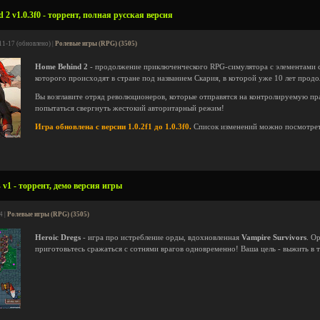
2 v1.0.3f0 - торрент, полная русская версия
11-17 (обновлено) |
Ролевые игры (RPG) (3505)
Home Behind 2
- продолжение приключенческого RPG-симулятора с элементами 
которого происходят в стране под названием Скария, в которой уже 10 лет прод
Вы возглавите отряд революционеров, которые отправятся на контролируемую п
попытаться свергнуть жестокий авторитарный режим!
Игра обновлена с версии 1.0.2f1 до 1.0.3f0.
Список изменений можно посмотре
 v1 - торрент, демо версия игры
4 |
Ролевые игры (RPG) (3505)
Heroic Dregs
- игра про истребление орды, вдохновленная
Vampire Survivors
. О
приготовьтесь сражаться с сотнями врагов одновременно! Ваша цель - выжить в 