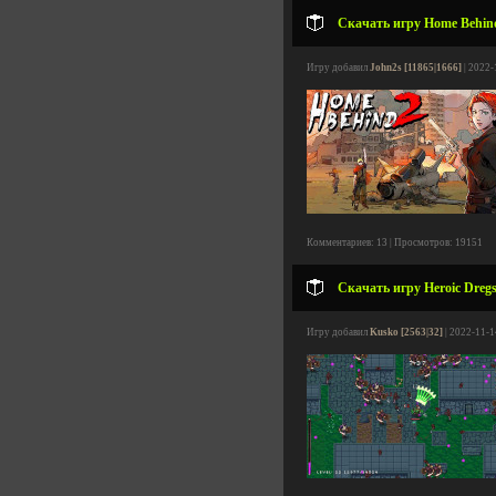
Скачать игру Home Behind 
Игру добавил
John2s [11865|1666]
| 2022-
Комментариев: 13 | Просмотров: 19151
Скачать игру Heroic Dregs
Игру добавил
Kusko [2563|32]
| 2022-11-1