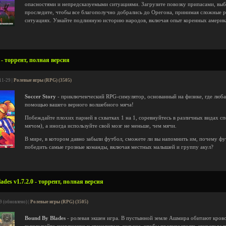
опасностями и непредсказуемыми ситуациями. Загрузите повозку припасами, выб
проследите, чтобы все благополучно добрались до Орегона, принимая сложные 
ситуациях. Узнайте подлинную историю народов, включая опыт коренных америка
 - торрент, полная версия
11-29 |
Ролевые игры (RPG) (3505)
Soccer Story
- приключенческий RPG-симулятор, основанный на физике, где люба
помощью вашего верного волшебного мяча!
Побеждайте плохих парней в схватках 1 на 1, соревнуйтесь в различных видах сп
мячом), а иногда используйте свой мозг не меньше, чем мячи.
В мире, в котором давно забыли футбол, сможете ли вы напомнить им, почему фут
победить самые грозные команды, включая местных малышей и группу акул?
des v1.7.2.0 - торрент, полная версия
9 (обновлено) |
Ролевые игры (RPG) (3505)
Bound By Blades
- ролевая экшен игра. В пустынной земле Ашмира обитают кров