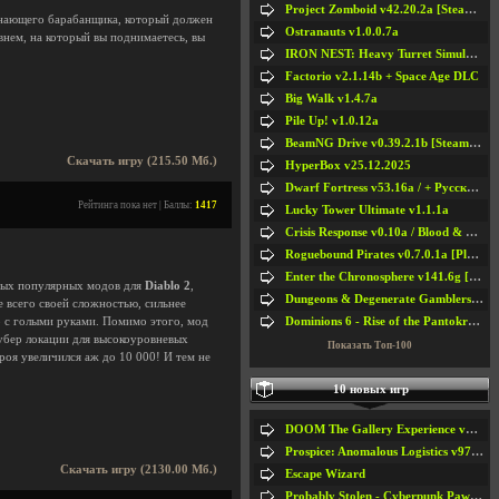
Project Zomboid v42.20.2a [Steam Early Access]
ачинающего барабанщика, который должен
Ostranauts v1.0.0.7a
внем, на который вы поднимаетесь, вы
IRON NEST: Heavy Turret Simulator v1.0a
Factorio v2.1.14b + Space Age DLC
Big Walk v1.4.7a
Pile Up! v1.0.12a
BeamNG Drive v0.39.2.1b [Steam Early Access]
Скачать игру (215.50 Мб.)
HyperBox v25.12.2025
Dwarf Fortress v53.16a / + Русская Версия v50.12a
Рейтинга пока нет | Баллы:
1417
Lucky Tower Ultimate v1.1.1a
Crisis Response v0.10a / Blood & Bullet
Roguebound Pirates v0.7.0.1a [Playtest]
Enter the Chronosphere v141.6g [Steam Early Access]
амых популярных модов для
Diablo 2
,
Dungeons & Degenerate Gamblers v2.0.2a
 всего своей сложностью, сильнее
Dominions 6 - Rise of the Pantokrator v6.35a
но с голыми руками. Помимо этого, мод
 убер локации для высокоуровневых
Показать Топ-100
оя увеличился аж до 10 000! И тем не
10 новых игр
DOOM The Gallery Experience v1.4.2
Prospice: Anomalous Logistics v97 [Playtest]
Скачать игру (2130.00 Мб.)
Escape Wizard
Probably Stolen - Cyberpunk Pawnshop Simulator v048c [Playtest]