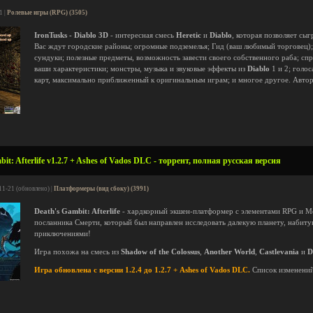
1 |
Ролевые игры (RPG) (3505)
IronTusks - Diablo 3D
- интересная смесь
Heretic
и
Diablo
, которая позволяет сыг
Вас ждут городские районы; огромные подземелья; Гид (ваш любимый торговец);
сундуки; полезные предметы, возможность завести своего собственного раба; сп
ваши характеристики; монстры, музыка и звуковые эффекты из
Diablo
1 и 2; голос
карт, максимально приближенный к оригинальным играм; и многое другое. Автор
it: Afterlife v1.2.7 + Ashes of Vados DLC - торрент, полная русская версия
11-21 (обновлено) |
Платформеры (вид сбоку) (3991)
Death's Gambit: Afterlife
- хардкорный экшен-платформер с элементами RPG и Metr
посланника Смерти, который был направлен исследовать далекую планету, набит
приключениями!
Игра похожа на смесь из
Shadow of the Colossus
,
Another World
,
Castlevania
и
D
Игра обновлена с версии 1.2.4 до 1.2.7 + Ashes of Vados DLC.
Список изменени