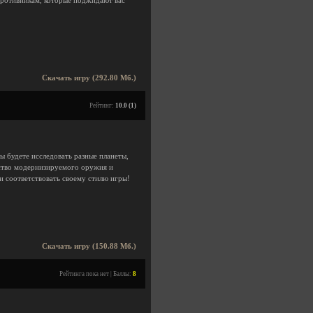
противникам, которые поджидают вас
Скачать игру (292.80 Мб.)
Рейтинг:
10.0 (1)
ы будете исследовать разные планеты,
ество модернизируемого оружия и
и соответствовать своему стилю игры!
Скачать игру (150.88 Мб.)
Рейтинга пока нет | Баллы:
8