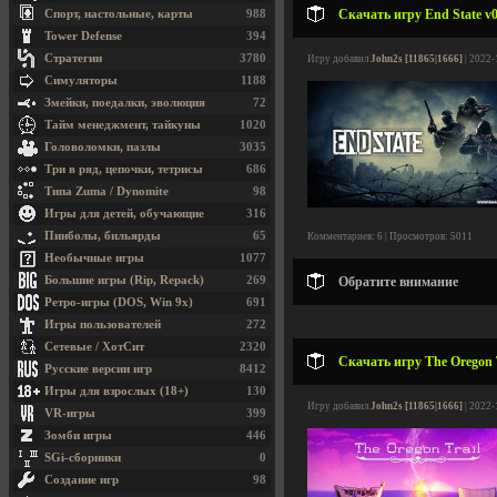
Скачать игру End State v0
Спорт, настольные, карты
988
Tower Defense
394
Стратегии
3780
Игру добавил
John2s [11865|1666]
| 2022-
Симуляторы
1188
Змейки, поедалки, эволюция
72
Тайм менеджмент, тайкуны
1020
Головоломки, пазлы
3035
Три в ряд, цепочки, тетрисы
686
Типа Zuma / Dynomite
98
Игры для детей, обучающие
316
Пинболы, бильярды
65
Комментариев: 6 | Просмотров: 5011
Необычные игры
1077
Большие игры (Rip, Repack)
269
Обратите внимание
Ретро-игры (DOS, Win 9x)
691
Игры пользователей
272
Сетевые / ХотСит
2320
Скачать игру The Oregon T
Русские версии игр
8412
Игры для взрослых (18+)
130
Игру добавил
John2s [11865|1666]
| 2022-
VR-игры
399
Зомби игры
446
SGi-сборники
0
Создание игр
98