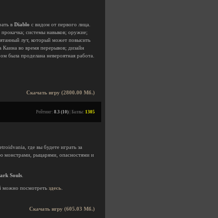
рать в
Diablo
с видом от первого лица.
 прокачка; системы навыков; оружие;
рятанный лут, который может повысить
а Каина во время перерывов; дизайн
ом была проделана невероятная работа.
Скачать игру (2800.00 Мб.)
Рейтинг:
8.3 (10)
| Баллы:
1305
oidvania, где вы будете играть за
ую монстрами, рыцарями, опасностями и
ark Souls
.
й можно посмотреть
здесь
.
Скачать игру (605.03 Мб.)