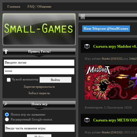
Главная
FAQ / Общение
Наш Telegram @SmallGamez
Скачать игру Madshot v0.3
Привет, Гость!
Игру добавил
Kusko [2563|32]
, ред.
John2
Чужой компьютер
Зарегистрироваться
Забыл пароль
Поиск игр
Комментариев: 2 | Просмотров: 10228
Поиск игр по названию
Расширенный Google-поиск
Скачать игру METAVOIDAL 
Игру добавил
Kusko [2563|32]
| 2022-12-1