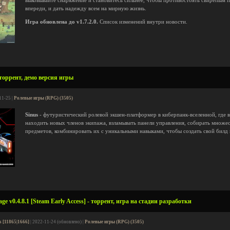
выковывайте снаряжение и становитесь сильнее, чтобы противостоять свирепым 
впереди, и дать надежду всем на мирную жизнь.
Игра обновлена до v1.7.2.0.
Список изменений внутри новости.
 торрент, демо версия игры
11-25 |
Ролевые игры (RPG) (3505)
Sinus
- футуристический ролевой экшен-платформер в киберпанк-вселенной, где в
находить новых членов экипажа, взламывать панели управления, собирать множ
предметов, комбинировать их с уникальными навыками, чтобы создать свой билд 
ge v0.4.8.1 [Steam Early Access] - торрент, игра на стадии разработки
s [11865|1666]
| 2022-11-24 (обновлено) |
Ролевые игры (RPG) (3505)