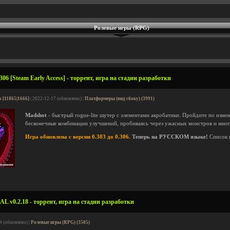
Ролевые игры (RPG)
06 [Steam Early Access] - торрент, игра на стадии разработки
s [11865|1666]
| 2022-12-17 (обновлено) |
Платформеры (вид сбоку) (3991)
Madshot
- быстрый rogue-lite шутер с элементами акробатики. Пройдите по изме
бесконечные комбинации улучшений, пробиваясь через ужасных монстров и мног
Игра обновлена с версии 0.303 до 0.306.
Теперь на РУССКОМ языке!
Список 
v0.2.18 - торрент, игра на стадии разработки
4 (обновлено) |
Ролевые игры (RPG) (3505)