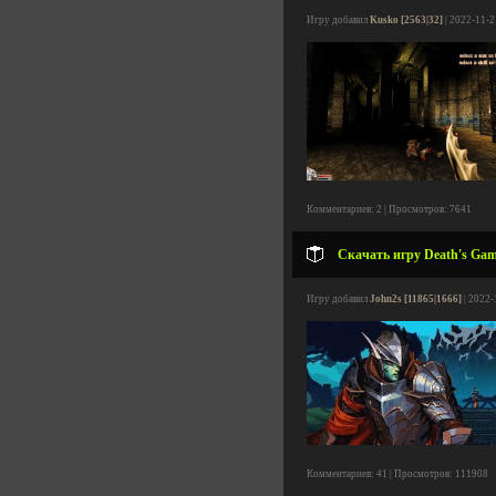
Игру добавил
Kusko [2563|32]
| 2022-11-2
Комментариев: 2 | Просмотров: 7641
Скачать игру Death's Gamb
Игру добавил
John2s [11865|1666]
| 2022-
Комментариев: 41 | Просмотров: 111908