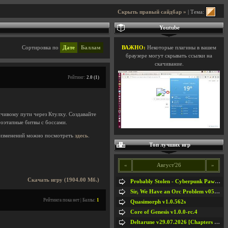
Скрыть правый сайдбар »
| Тема:
Youtube
Сортировка по
Дате
Баллам
ВАЖНО:
Некоторые плагины в вашем
браузере могут скрывать ссылки на
скачивание.
Рейтинг:
2.0 (1)
нчивому пути через Ктулху. Создавайте
оэтапные битвы с боссами.
изменений можно посмотреть
здесь
.
Топ лучших игр
«
Август'26
»
Скачать игру (1904.00 Мб.)
Probably Stolen - Cyberpunk Pawnshop Simulator v048c [Playtest]
Sir, We Have an Orc Problem v05.08.2026
Рейтинга пока нет | Баллы:
1
Quasimorph v1.0.562s
Core of Genesis v1.0.0-rc.4
Deltarune v29.07.2026 [Chapters 1-5] / + RUS [Chapters 1-5]