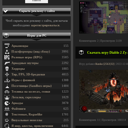
Скрыть рекламу с сайта
Чтоб скрыть всю рекламу с сайта, для начала
необходимо
зарегистрироваться
.
Игры для PC
Комментариев: 2 | Просмотров: 5139
Арканоиды
155
Платформеры (вид сбоку)
3991
Скачать игру Diablo 2 Zy-
Ролевые игры (RPG)
3505
Аркадные шутеры
2292
Игру добавил
Kusko [2563|32]
| 2022-12-0
Хорроры
1885
Тир, FPS, 3D-бродилки
4015
Игры с физикой
1308
Песочницы (Sandbox-игры)
1404
Техника на колесах, гонки
1223
Леталки, скроллеры
1029
Аркады
3070
Файтинги
625
Текстовые, Roguelike
1701
Визуальные новеллы
215
Комментариев: 11 | Просмотров: 100114
Я ищу, квесты, приключения
6441