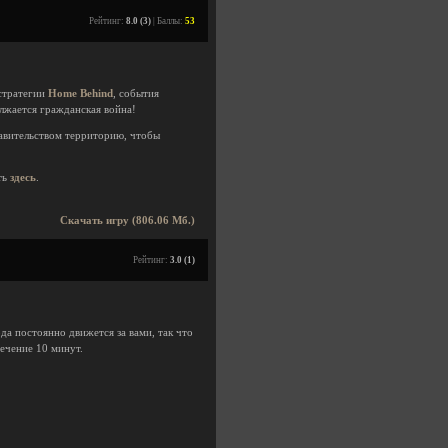
Рейтинг:
8.0 (3)
| Баллы:
53
стратегии
Home Behind
, события
олжается гражданская война!
равительством территорию, чтобы
ть
здесь
.
Скачать игру (806.06 Мб.)
Рейтинг:
3.0 (1)
рда постоянно движется за вами, так что
течение 10 минут.