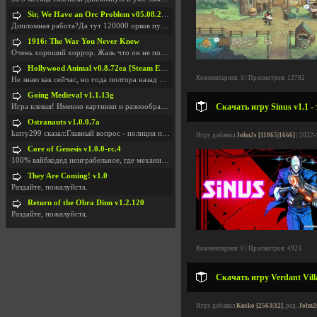
Sir, We Have an Orc Problem v05.08.2026
Дипломная работа?Да тут 120000 орков путь выбирают
1916: The War You Never Knew
Очень хороший хоррор. Жаль что он не получил должн
Hollywood Animal v0.8.72ea [Steam Early Access]
Комментариев: 5 | Просмотров: 12792
Не знаю как сейчас, но года полтора назад игра был
Going Medieval v1.1.13g
Скачать игру Sinus v1.1 -
Игра клевая! Именно картинки и разнообразия в стро
Ostranauts v1.0.0.7a
karry299 сказал:Главный вопрос - полиция по-прежне
Игру добавил
John2s [11865|1666]
| 2022-
Core of Genesis v1.0.0-rc.4
100% вайбкодед неиграбельное, где механики знает т
They Are Coming! v1.0
Раздайте, пожалуйста.
Return of the Obra Dinn v1.2.120
Раздайте, пожалуйста.
Комментариев: 0 | Просмотров: 4923
Скачать игру Verdant Villa
Игру добавил
Kusko [2563|32]
, ред.
John2