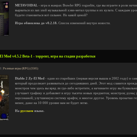
METAVOIDAL
- игра в жанрах Brawler RPG roguelite, где вы играете в роли н
вырваться из лап злой музыкальной хэви-метал группы и их культа. С каждым уро
будете становиться всё сильнее. Но какой ценой?
Игра обновлена до v0.2.18.
Список изменений внутри новости.
El Mod v4.5.2 Beta-1 - торрент, игра на стадии разработки
8 |
Ролевые игры (RPG) (3505)
Diablo 2 Zy-El Mod
- один из старейших (первая версия вышла в 2002 году) и с
который продолжает развиваться до сегодняшних дней. Этот мод славится прежде
монстров чем здесь вы вряд ли где-либо встретите, а начинаете игру вы букваль
улучшает графику и добавляет в игру тысячи новых предметов; монстров; руны;
персонажей; улучшенную систему крафта; и многое другое. Уровень прокачки гер
менее, даже на 10 000 уровне вам не будет легко.
На
русском
языке.