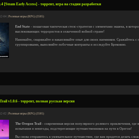
.4 [Steam Early Access] - торрент, игра на стадии разработки
12-04 |
Ролевые игры (RPG) (3505)
End State
- пошаговая тактическая стелс-стратегия с элементами экшена, в котор
выслеживающих террористов в охваченной войной стране!
Нанимайте, снаряжайте и накапливайте опыт для своих наемников. Сражайтесь с
группировками, выполняйте побочные контракты и исследуйте Брековию.
rail v1.0.6 - торрент, полная русская версия
12-02 |
Ролевые игры (RPG) (3505)
The Oregon Trail
- современная версия популярного ролевого приключения, где в
испытания и невзгоды, подстерегающие путешественников на пути в Орегон!
Вы снова отправитесь в увлекательное путешествие, где вам придется делать сло