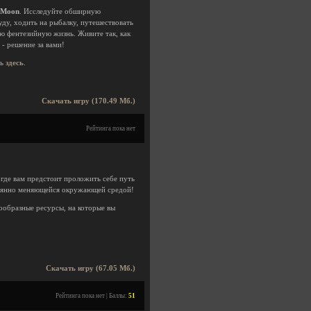
 Moon
. Исследуйте обширную
ду, ходить на рыбалку, путешествовать
ю фентезийную жизнь. Живите так, как
- решение за вами!
ть
здесь
.
Скачать игру (170.49 Мб.)
Рейтинга пока нет
где вам предстоит проложить себе путь
стоянно меняющейся окружающей средой!
ообразные ресурсы, на которые вы
Скачать игру (67.05 Мб.)
Рейтинга пока нет | Баллы:
51