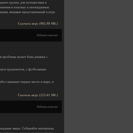
ерите группу для путешествия и
решения в опасных и неожиданных
нцев, впервые представленный в игре.
Скачать игру (902.98 Мб.)
Рейтинга пока нет
я проблема может быть решена с
орта (разумеется, с футбольным
бол занимает первое место в мире, и
Скачать игру (215.61 Мб.)
Рейтинга пока нет
ожадные звери. Собирайте материалы,