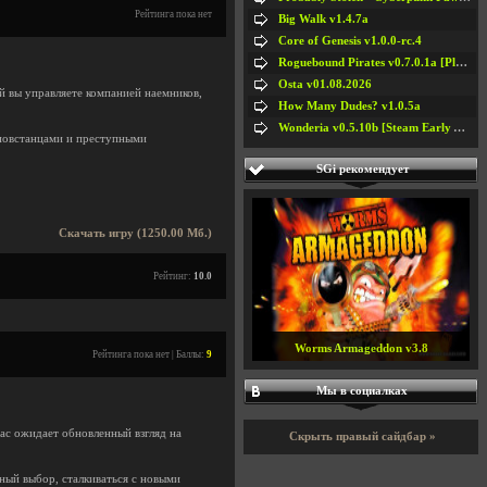
Рейтинга пока нет
Big Walk v1.4.7a
Core of Genesis v1.0.0-rc.4
Roguebound Pirates v0.7.0.1a [Playtest]
Osta v01.08.2026
ой вы управляете компанией наемников,
How Many Dudes? v1.0.5a
Wonderia v0.5.10b [Steam Early Access]
 повстанцами и преступными
SGi рекомендует
Скачать игру (1250.00 Мб.)
Рейтинг:
10.0
Worms Armageddon v3.8
Рейтинга пока нет | Баллы:
9
Мы в социалках
ас ожидает обновленный взгляд на
Скрыть правый сайдбар »
жный выбор, сталкиваться с новыми