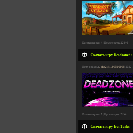
Комментариев: 4 | Просмотров: 22846
Скачать игру Deadzoned: A
Игру добавил
John2s [11865|1666]
| 2022-
Комментариев: 1 | Просмотров: 2754
Скачать игру IronTusks - 