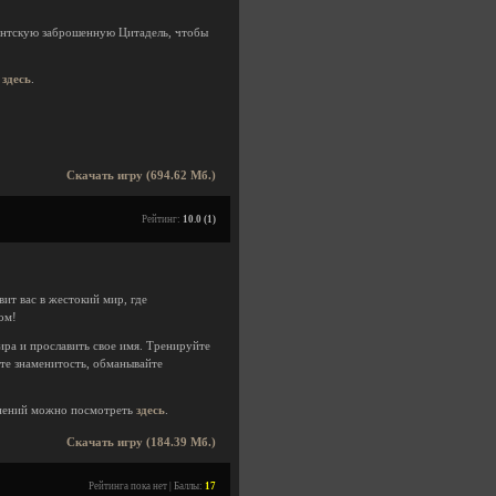
гантскую заброшенную Цитадель, чтобы
ь
здесь
.
Скачать игру (694.62 Мб.)
Рейтинг:
10.0 (1)
ит вас в жестокий мир, где
ом!
ра и прославить свое имя. Тренируйте
ите знаменитость, обманывайте
нений можно посмотреть
здесь
.
Скачать игру (184.39 Мб.)
Рейтинга пока нет | Баллы:
17