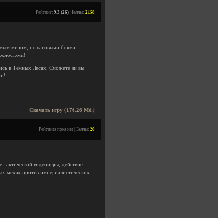
Рейтинг:
9.3 (26)
| Баллы:
2158
емым миром, пошаговыми боями,
ожностями!
ись в Темных Лесах. Сможете ли вы
ми!
.
Скачать игру (176.26 Мб.)
Рейтинга пока нет | Баллы:
20
е тактической видеоигры, действие
ных мехах против империалистических