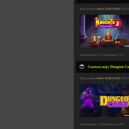
Игру добавил
John2s [11865|1666]
| 2023-
Комментариев: 21 | Просмотров: 7714
Скачать игру Dungeon Cor
Игру добавил
John2s [11865|1666]
| 2023-
Комментариев: 3 | Просмотров: 12164