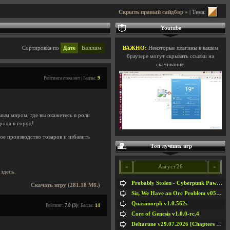
Скрыть правый сайдбар »
| Тема:
Youtube
Сортировка по
Дате
Баллам
ВАЖНО:
Некоторые плагины в вашем
браузере могут скрывать ссылки на
скачивание.
Рейтинга пока нет | Баллы:
9
ым миром, где вы окажетесь в роли
рода в город!
ое производство товаров и избавить
Топ лучших игр
«
Август'26
»
ь
здесь
.
Probably Stolen - Cyberpunk Pawnshop Simulator v048c [Playtest]
Скачать игру (281.18 Мб.)
Sir, We Have an Orc Problem v05.08.2026
Quasimorph v1.0.562s
Рейтинг:
7.0 (3)
| Баллы:
14
Core of Genesis v1.0.0-rc.4
Deltarune v29.07.2026 [Chapters 1-5] / + RUS [Chapters 1-5]