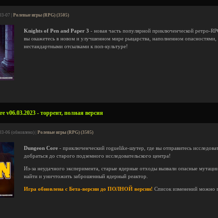
03-07 |
Ролевые игры (RPG) (3505)
Knights of Pen and Paper 3
- новая часть популярной приключенческой ретро-RP
вы окажетесь в новом и улучшенном мире рыцарства, наполненном опасностями
нестандартными отсылками к поп-культуре!
e v06.03.2023 - торрент, полная версия
03-06 (обновлено) |
Ролевые игры (RPG) (3505)
Dungeon Core
- приключенческий roguelike-шутер, где вы отправитесь исследова
добраться до старого подземного исследовательского центра!
Из-за неудачного эксперимента, старые ядерные отходы вызвали опасные мутации
найти и уничтожить заброшенный ядерный реактор.
Игра обновлена с Бета-версии до ПОЛНОЙ версии!
Список изменений можно 