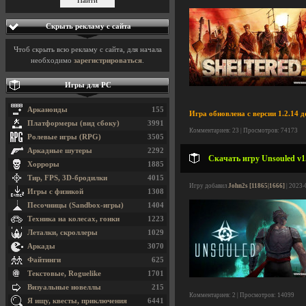
Скрыть рекламу с сайта
Чтоб скрыть всю рекламу с сайта, для начала
необходимо
зарегистрироваться
.
Игры для PC
Арканоиды
155
Игра обновлена с версии 1.2.14 до
Платформеры (вид сбоку)
3991
Комментариев: 23 | Просмотров: 74173
Ролевые игры (RPG)
3505
Аркадные шутеры
2292
Скачать игру Unsouled v1.
Хорроры
1885
Тир, FPS, 3D-бродилки
4015
Игру добавил
John2s [11865|1666]
| 2023-
Игры с физикой
1308
Песочницы (Sandbox-игры)
1404
Техника на колесах, гонки
1223
Леталки, скроллеры
1029
Аркады
3070
Файтинги
625
Текстовые, Roguelike
1701
Визуальные новеллы
215
Комментариев: 2 | Просмотров: 14099
Я ищу, квесты, приключения
6441