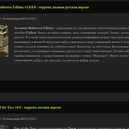
iverse Edition v1.8.0.0 - торрент, полная русская версия
9 |
Ролевые игры (RPG) (3505)
Arcanum Multiverse Edition
- доведенная до ума фанатами классическая ролевая 
линейки
Fallout
. Была улучшена графика, звук, планировка локаций, баланс, диал
другое. В основу игры ложится история, разворачивающаяся вокруг трагедии ди
выжившему в которой предстоит найти свою роль в мире увядающей магии и техн
сильно эта роль повлияет на события в мире Арканума, на просторах феодальны
мегаполиса, в отдалённых владениях других рас и ряде таинственных, богами заб
судьбы связанному с пророческими писаниями о неком "Живущем". Верить в них и
олицетворять добро, зло или хаос, остаётся на выбор игрока.
the Toys v4.0 - торрент, полная версия
8 |
Ролевые игры (RPG) (3505)
Day of the Toys
- тотальная конверсия
Doom
, в которой вы сражаетесь в городе,