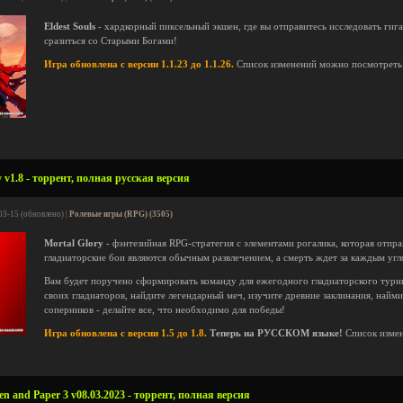
Eldest Souls
- хардкорный пиксельный экшен, где вы отправитесь исследовать ги
сразиться со Старыми Богами!
Игра обновлена с версии 1.1.23 до 1.1.26.
Список изменений можно посмотрет
 v1.8 - торрент, полная русская версия
03-15 (обновлено) |
Ролевые игры (RPG) (3505)
Mortal Glory
- фэнтезийная RPG-стратегия с элементами рогалика, которая отправ
гладиаторские бои являются обычным развлечением, а смерть ждет за каждым угл
Вам будет поручено сформировать команду для ежегодного гладиаторского турни
своих гладиаторов, найдите легендарный меч, изучите древние заклинания, найм
соперников - делайте все, что необходимо для победы!
Игра обновлена с версии 1.5 до 1.8.
Теперь на РУССКОМ языке!
Список изме
en and Paper 3 v08.03.2023 - торрент, полная версия