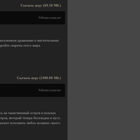
Скачать игру (69.50 Мб.)
Рейтинга пока нет
 населенном драконами и мистическими
кройте секреты этого мира.
Скачать игру (2400.00 Мб.)
Рейтинга пока нет
сь на таинственный остров в поисках
тров, который теперь бесплоден и пуст,
о может исполнить любое желание своего