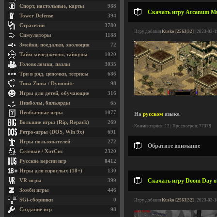
Спорт, настольные, карты
988
Скачать игру Arcanum Mult
Tower Defense
394
Стратегии
3780
Игру добавил
Kusko [2563|32]
| 2023-03-1
Симуляторы
1188
Змейки, поедалки, эволюция
72
Тайм менеджмент, тайкуны
1020
Головоломки, пазлы
3035
Три в ряд, цепочки, тетрисы
686
Типа Zuma / Dynomite
98
Игры для детей, обучающие
316
Пинболы, бильярды
65
Необычные игры
1077
На
русском
языке.
Большие игры (Rip, Repack)
269
Комментариев: 12 | Просмотров: 77378
Ретро-игры (DOS, Win 9x)
691
Игры пользователей
272
Обратите внимание
Сетевые / ХотСит
2320
Русские версии игр
8412
Игры для взрослых (18+)
130
Скачать игру Doom Day of 
VR-игры
399
Зомби игры
446
SGi-сборники
0
Игру добавил
Kusko [2563|32]
| 2023-03-1
Создание игр
98