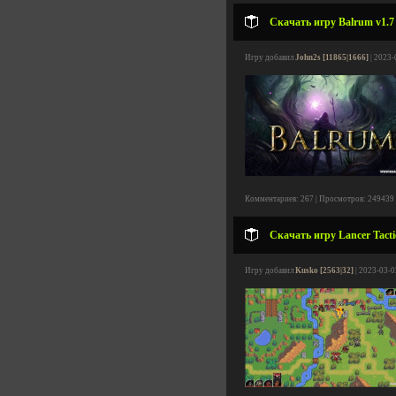
Скачать игру Balrum v1.7 
Игру добавил
John2s [11865|1666]
| 2023-
Комментариев: 267 | Просмотров: 249439
Скачать игру Lancer Tacti
Игру добавил
Kusko [2563|32]
| 2023-03-0