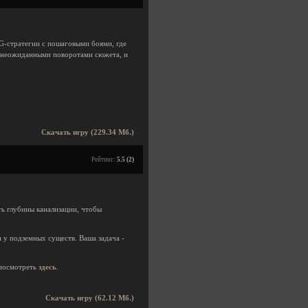
G-стратегии с пошаговыми боями, где
, неожиданными поворотами сюжета, и
Скачать игру (229.34 Мб.)
Рейтинг:
5.5 (2)
ть глубины канализации, чтобы
 у подземных существ. Ваша задача -
посмотреть
здесь
.
Скачать игру (62.12 Мб.)