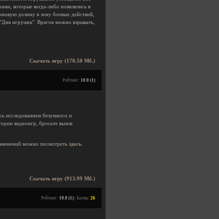
и, которые когда-либо появлялись в
оновую долину в зону боевых действий,
 "Дня игрушек". Врагов можно взрывать,
Скачать игру (170.50 Мб.)
Рейтинг:
10.0 (1)
сь исследованием безумного и
ории видеоигр, бросьте вызов
зменений можно посмотреть
здесь
.
Скачать игру (913.99 Мб.)
Рейтинг:
10.0 (1)
| Баллы:
26