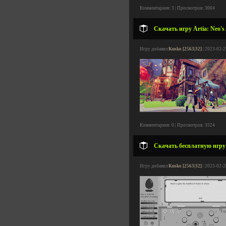
Комментариев: 3 | Просмотров: 3064
Скачать игру Artia: Neo's
Игру добавил
Kusko [2563|32]
| 2023-02-2
Комментариев: 0 | Просмотров: 3524
Скачать бесплатную игру 
Игру добавил
Kusko [2563|32]
| 2023-02-2