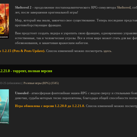
Sheltered 2
- продолжение постапокалиптического RPG-симулятора
Sheltered
, со
лет, после завершения оригинальной игры!
Мир, который мы знали, закончил свое существование. Теперь последние представ
противоборствующие фракции.
Вам предстоит создать лидера и укрепить свою фракцию, одновременно управляя
естественные, так и человеческие угрозы. Все в этом мире может стать для вас ф
обезвоживания, и заканчивая вражеским набегом.
 1.2.15 (Pets & Pests Update).
Список изменений можно посмотреть
здесь
.
2.21.0 - торрент, полная версия
03-25 (обновлено) |
Ролевые игры (RPG) (3505)
Unsouled
- атмосферная фэнтезийная экшен-RPG с видом сверху и стильными боям
девочки, судьбы которых тесно переплетены, благодаря общей способности погл
Игра обновлена с версии 1.2.20.0 до 1.2.21.0.
Список изменений можно посмот