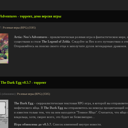
 Adventures - торрент, демо версия игры
7 |
Ролевые игры (RPG) (3505)
Artia: Neo's Adventures
- приключенческая ролевая игра в фантастическом мире,
существами в стиле
The Legend of Zelda
. Следуйте за Нео в его путешествии и от
Отправляйтесь на поиски своего отца и заполучите духов легендарных драконов.
The Dark Egg v0.5.7 - торрент
5 (обновлено) |
Ролевые игры (RPG) (3505)
The Dark Egg
- сюрреалистическая текстовая RPG игра, в которой вы отправляете
мифического яйца. В
The Dark Egg
вы отправляетесь на некогда процветающий ос
и известен только тем, что на нем находится "Темное Яйцо". Считается, что яйц
владельца, хотя, скорее всего, это будет не безвозмездно...
Игра обновлена до v0.5.7.
Список изменений внутри новости.