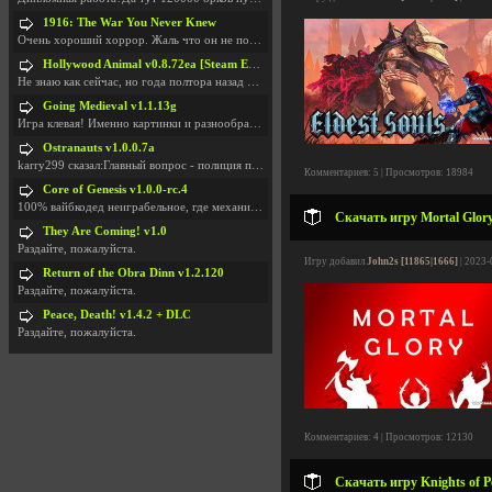
1916: The War You Never Knew
Очень хороший хоррор. Жаль что он не получил должн
Hollywood Animal v0.8.72ea [Steam Early Access]
Не знаю как сейчас, но года полтора назад игра был
Going Medieval v1.1.13g
Игра клевая! Именно картинки и разнообразия в стро
Ostranauts v1.0.0.7a
karry299 сказал:Главный вопрос - полиция по-прежне
Комментариев: 5 | Просмотров: 18984
Core of Genesis v1.0.0-rc.4
100% вайбкодед неиграбельное, где механики знает т
Скачать игру Mortal Glory
They Are Coming! v1.0
Раздайте, пожалуйста.
Игру добавил
John2s [11865|1666]
| 2023-
Return of the Obra Dinn v1.2.120
Раздайте, пожалуйста.
Peace, Death! v1.4.2 + DLC
Раздайте, пожалуйста.
Комментариев: 4 | Просмотров: 12130
Скачать игру Knights of P