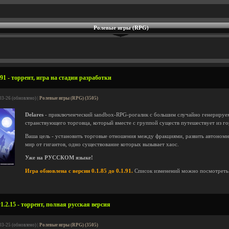
Ролевые игры (RPG)
.91 - торрент, игра на стадии разработки
03-26 (обновлено) |
Ролевые игры (RPG) (3505)
Delares
- приключенческий sandbox-RPG-рогалик с большим случайно генерируем
странствующего торговца, который вместе с группой существ путешествует из го
Ваша цель - установить торговые отношения между фракциями, развить автономн
мир от гигантов, одно существование которых вызывает хаос.
Уже на РУССКОМ языке!
Игра обновлена с версии 0.1.85 до 0.1.91.
Список изменений можно посмотрет
v1.2.15 - торрент, полная русская версия
03-25 (обновлено) |
Ролевые игры (RPG) (3505)