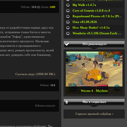
Big Walk v1.4.7a
Рейтинг:
10.0 (2)
| Баллы:
1400
Core of Genesis v1.0.0-rc.4
Roguebound Pirates v0.7.0.1a [Playtest]
Osta v01.08.2026
How Many Dudes? v1.0.5a
игра от разработчиков первых двух игр
оги, исправлена тонна багов и многое
Wonderia v0.5.10b [Steam Early Access]
рижабля "Зефир", единственному
ологического прогресса. Насколько
SGi рекомендует
х королевств и промышленного
ытых мест, решать протагонисту, волей
ли нет, доверять себе или ближнему,
Скачать игру (2000.00 Мб.)
Рейтинг:
10.0
Worms 4 - Mayhem
Мы в социалках
Рейтинга пока нет
Скрыть правый сайдбар »
 захваченном игрушками-убийцами. Вас