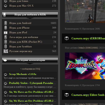
Игры для Linux
239
Игры для Mac OS X
272
Игры для мобилок и КПК
Игры для Android
1683
Игры для iPhone
309
Комментариев: 0 | Просмотров: 2696
Игры для iPad
24
Java-игры для мобилки
231
Скачать игру tERRORbane 
Игры для КПК (Pocket PC)
78
Игры для Symbian
51
Игру добавил
John2s [11865|1666]
| 2023-
Русские версии игр
563
Последние комментарии
+ сообщения из FAQ
Scrap Mechanic v1.0.0a
Тут ещё и системные требования подскочили. Если не
Probably Stolen - Cyberpunk Pawnshop Simulator v048c [Playtest]
Комментариев: 4 | Просмотров: 5704
Поиграв в плейтест, сразу бы накинул игре наивысши
Sir, We Have an Orc Problem v05.08.2026
Скачать игру Eldest Souls
За 3 месяца склепали дипломную и уже лям двести ба
Sir, We Have an Orc Problem v05.08.2026
Игру добавил
John2s [11865|1666]
| 2023-
Дипломная работа?Да тут 120000 орков путь выбирают