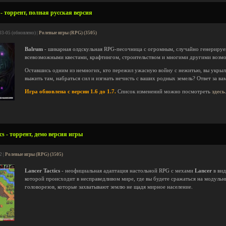
- торрент, полная русская версия
03-05 (обновлено) |
Ролевые игры (RPG) (3505)
Balrum
- шикарная олдскульная RPG-песочница с огромным, случайно генериру
всевозможными квестами, крафтингом, строительством и многими другими возм
Оставшись одним из немногих, кто пережил ужасную войну с нежитью, вы укрыл
выжить там, набраться сил и изгнать нечисть с ваших родных земель? Ответ за ва
Игра обновлена с версии 1.6 до 1.7.
Список изменений можно посмотреть
здесь
cs - торрент, демо версия игры
2 |
Ролевые игры (RPG) (3505)
Lancer Tactics
- неофициальная адаптация настольной RPG с мехами
Lancer
в вид
которой происходит в несправедливом мире, где вы будете сражаться на модуль
головорезов, которые захватывают землю не щадя мирное население.