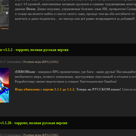
ждут 14 уровней, наполненных мощным оружием и самыми чудовищными монстрам
движке
Doom
. Дикие игрушки, управляемые безумно злым ИИ, превратили Силик
и только вы можете найти и спасти своего сына, прежде чем вы оба погибнете от
калечить и даже поджигать... но иногда они всё равно возвращаются за добавкой!
v1.1.2 - торрент, полная русская версия
03-17 (обновлено) |
Ролевые игры (RPG) (3505)
tERRORbane
- юморное RPG-приключение, где баги - ваши друзья! Наслаждайте
необычного мира, полного уникальных, причудливых персонажей и отсылок к ист
Разработчику своим творчеством и станьте Уничтожителем Ошибок!
Игра обновлена с версии 1.1.1 до 1.1.2.
Теперь на РУССКОМ языке!
Список и
 v1.1.26 - торрент, полная русская версия
03-15 (обновлено) |
Ролевые игры (RPG) (3505)