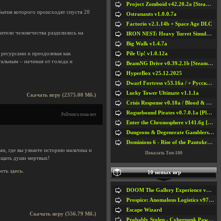
Project Zomboid v42.20.2a [Steam Early Access]
бытия которого происходят спустя 20
Ostranauts v1.0.0.7a
Factorio v2.1.14b + Space Age DLC
ители человечества разделились на
IRON NEST: Heavy Turret Simulator v1.0a
Big Walk v1.4.7a
Pile Up! v1.0.12a
 ресурсами и преодолевая как
атальным – начиная от голода и
BeamNG Drive v0.39.2.1b [Steam Early Access]
HyperBox v25.12.2025
Dwarf Fortress v53.16a / + Русская Версия v50.12a
Lucky Tower Ultimate v1.1.1a
Скачать игру (2375.00 Мб.)
Crisis Response v0.10a / Blood & Bullet
Roguebound Pirates v0.7.0.1a [Playtest]
Рейтинга пока нет
Enter the Chronosphere v141.6g [Steam Early Access]
Dungeons & Degenerate Gamblers v2.0.2a
Dominions 6 - Rise of the Pantokrator v6.35a
и, где вы узнаете историю мальчика и
Показать Топ-100
ощать души мертвых!
реть
здесь
.
10 новых игр
DOOM The Gallery Experience v1.4.2
Prospice: Anomalous Logistics v97 [Playtest]
Escape Wizard
Скачать игру (556.79 Мб.)
Probably Stolen - Cyberpunk Pawnshop Simulator v048c [Playtest]