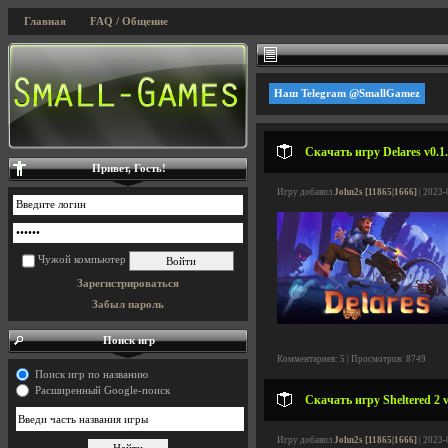
Главная
FAQ / Общение
Наш Telegram @SmallGamez
Скачать игру Delares v0.1
Привет, Гость!
Игру добавил
John2s [11865|1666]
| 2023-
Чужой компьютер
Зарегистрироваться
Забыл пароль
Поиск игр
Комментариев: 5 | Просмотров: 8749
Поиск игр по названию
Расширенный Google-поиск
Скачать игру Sheltered 2 
Игру добавил
John2s [11865|1666]
| 2023-