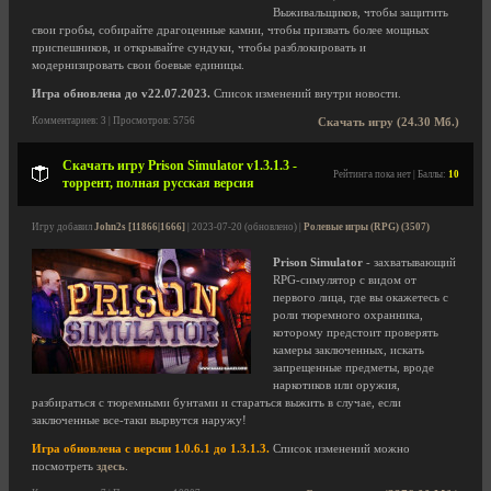
Выживальщиков, чтобы защитить
свои гробы, собирайте драгоценные камни, чтобы призвать более мощных
приспешников, и открывайте сундуки, чтобы разблокировать и
модернизировать свои боевые единицы.
Игра обновлена до v22.07.2023.
Список изменений внутри новости.
Комментариев: 3 | Просмотров: 5756
Скачать игру (24.30 Мб.)
Скачать игру Prison Simulator v1.3.1.3 -
Рейтинга пока нет | Баллы:
10
торрент, полная русская версия
Игру добавил
John2s [11866|1666]
| 2023-07-20 (обновлено) |
Ролевые игры (RPG) (3507)
Prison Simulator
- захватывающий
RPG-симулятор с видом от
первого лица, где вы окажетесь с
роли тюремного охранника,
которому предстоит проверять
камеры заключенных, искать
запрещенные предметы, вроде
наркотиков или оружия,
разбираться с тюремными бунтами и стараться выжить в случае, если
заключенные все-таки вырвутся наружу!
Игра обновлена с версии 1.0.6.1 до 1.3.1.3.
Список изменений можно
посмотреть
здесь
.