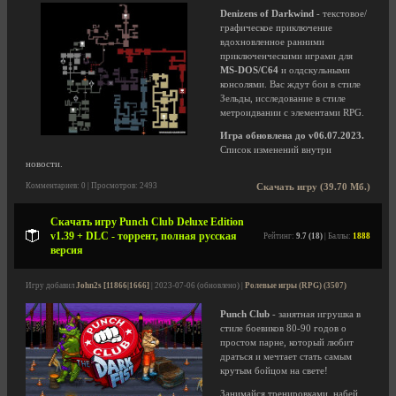
Denizens of Darkwind
- текстовое/
графическое приключение
вдохновленное ранними
приключенческими играми для
MS-DOS/C64
и олдскульными
консолями. Вас ждут бои в стиле
Зельды, исследование в стиле
метроидвании с элементами RPG.
Игра обновлена до v06.07.2023.
Список изменений внутри
новости.
Комментариев: 0 | Просмотров: 2493
Скачать игру (39.70 Мб.)
Скачать игру Punch Club Deluxe Edition
v1.39 + DLC - торрент, полная русская
Рейтинг:
9.7 (18)
| Баллы:
1888
версия
Игру добавил
John2s [11866|1666]
| 2023-07-06 (обновлено) |
Ролевые игры (RPG) (3507)
Punch Club
- занятная игрушка в
стиле боевиков 80-90 годов о
простом парне, который любит
драться и мечтает стать самым
крутым бойцом на свете!
Занимайся тренировками, набей