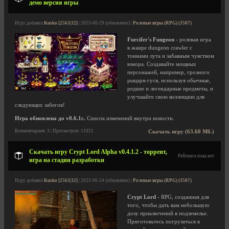
демо версия игры
Игру добавил
Kusko [2563|32]
| 2023-06-29 (обновлено) |
Ролевые игры (RPG) (3507)
Furcifer's Fungeon
- ролевая игра
в жанре dungeon crawler с
тоннами лута и забавным чувством
юмора. Создавайте мощных
персонажей, например, грозного
рыцаря-гуся, используя обычные,
редкие и легендарные предметы, и
улучшайте свою коллекцию для
следующих забегов!
Игра обновлена до v0.6.1c.
Список изменений внутри новости.
Комментариев: 3 | Просмотров: 11021
Скачать игру (63.60 Мб.)
Скачать игру Crypt Lord Alpha v0.4.1.2 - торрент,
Рейтинга пока нет
игра на стадии разработки
Игру добавил
Kusko [2563|32]
| 2023-06-24 (обновлено) |
Ролевые игры (RPG) (3507)
Crypt Lord
- RPG, созданная для
того, чтобы дать вам небольшую
дозу приключений в подземелье.
Приготовьтесь погрузиться в