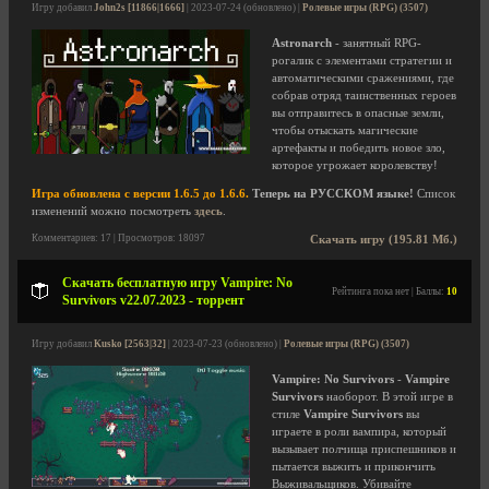
Игру добавил
John2s [11866|1666]
| 2023-07-24 (обновлено) |
Ролевые игры (RPG) (3507)
Astronarch
- занятный RPG-
рогалик с элементами стратегии и
автоматическими сражениями, где
собрав отряд таинственных героев
вы отправитесь в опасные земли,
чтобы отыскать магические
артефакты и победить новое зло,
которое угрожает королевству!
Игра обновлена с версии 1.6.5 до 1.6.6.
Теперь на РУССКОМ языке!
Список
изменений можно посмотреть
здесь
.
Комментариев: 17 | Просмотров: 18097
Скачать игру (195.81 Мб.)
Скачать бесплатную игру Vampire: No
Рейтинга пока нет | Баллы:
10
Survivors v22.07.2023 - торрент
Игру добавил
Kusko [2563|32]
| 2023-07-23 (обновлено) |
Ролевые игры (RPG) (3507)
Vampire: No Survivors
-
Vampire
Survivors
наоборот. В этой игре в
стиле
Vampire Survivors
вы
играете в роли вампира, который
вызывает полчища приспешников и
пытается выжить и прикончить
Выживальщиков. Убивайте