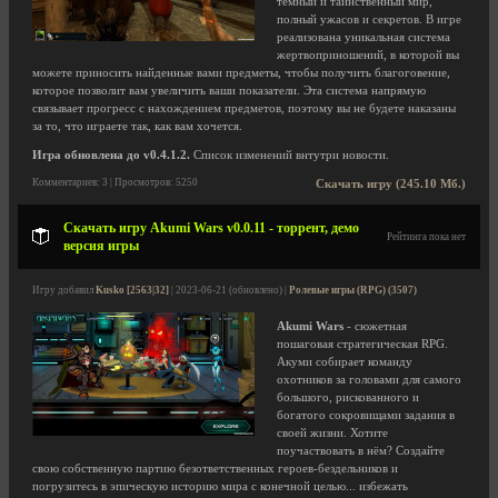
темный и таинственный мир,
полный ужасов и секретов. В игре
реализована уникальная система
жертвоприношений, в которой вы
можете приносить найденные вами предметы, чтобы получить благоговение,
которое позволит вам увеличить ваши показатели. Эта система напрямую
связывает прогресс с нахождением предметов, поэтому вы не будете наказаны
за то, что играете так, как вам хочется.
Игра обновлена до v0.4.1.2.
Список изменений внтутри новости.
Комментариев: 3 | Просмотров: 5250
Скачать игру (245.10 Мб.)
Скачать игру Akumi Wars v0.0.11 - торрент, демо
Рейтинга пока нет
версия игры
Игру добавил
Kusko [2563|32]
| 2023-06-21 (обновлено) |
Ролевые игры (RPG) (3507)
Akumi Wars
- сюжетная
пошаговая стратегическая RPG.
Акуми собирает команду
охотников за головами для самого
большого, рискованного и
богатого сокровищами задания в
своей жизни. Хотите
поучаствовать в нём? Создайте
свою собственную партию безответственных героев-бездельников и
погрузитесь в эпическую историю мира с конечной целью... избежать