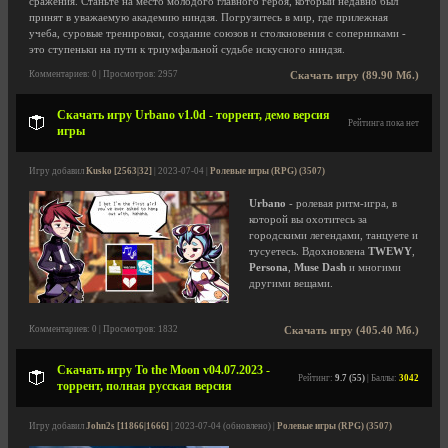
сражения. Станьте на место молодого главного героя, который недавно был
принят в уважаемую академию ниндзя. Погрузитесь в мир, где прилежная
учеба, суровые тренировки, создание союзов и столкновения с соперниками -
это ступеньки на пути к триумфальной судьбе искусного ниндзя.
Комментариев: 0 | Просмотров: 2957
Скачать игру (89.90 Мб.)
Скачать игру Urbano v1.0d - торрент, демо версия
Рейтинга пока нет
игры
Игру добавил
Kusko [2563|32]
| 2023-07-04 |
Ролевые игры (RPG) (3507)
Urbano
- ролевая ритм-игра, в
которой вы охотитесь за
городскими легендами, танцуете и
тусуетесь. Вдохновлена
TWEWY
,
Persona
,
Muse Dash
и многими
другими вещами.
Комментариев: 0 | Просмотров: 1832
Скачать игру (405.40 Мб.)
Скачать игру To the Moon v04.07.2023 -
Рейтинг:
9.7 (55)
| Баллы:
3042
торрент, полная русская версия
Игру добавил
John2s [11866|1666]
| 2023-07-04 (обновлено) |
Ролевые игры (RPG) (3507)