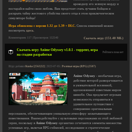
крокодилу его зеленую морду и
постарайся найти свою любовь. Вам предстоит стать лучшим бойцом и
раскрыть тайну жестокого убийства своего отца в этом приключенческом
симуляторе бойца!
Игра обновлена с версии 1.32 до 1.39 + DLC.
Список изменений можно
посмотреть
здесь
.
Комментариев: 117 | Просмотров: 152540
Скачать игру (151.40 Мб.)
Скачать игру Anime Odyssey v1.0.1 - торрент, игра
Рейтинга пока нет
на стадии разработки
Игру добавил
Kusko [2563|32]
| 2023-07-05 |
Ролевые игры (RPG) (3507)
Anime Odyssey
- необычная игра,
действие которой разворачивается
в увлекательной вселенной,
вдохновленной известным миром
шиноби. Она предлагает игрокам
возможность отправиться в
удивительное путешествие с
совершенно оригинальным
персонажем, обеспечивающим уникальную атмосферу захватывающего
повествования. Взаимодействуйте с культовыми персонажами из этой любимой
серии, поскольку в
Anime Odyssey
органично сочетаются элементы множества
успешных игр, включая RPG-геймплей, исследование и стратегические