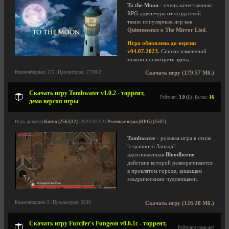
To the Moon
- очень качественная
RPG-адвенчура от создателей
таких популярных игр как
Quintessence
и
The Mirror Lied
.
Игра обновлена до версии
v04.07.2023.
Список изменений
можно посмотреть
здесь
.
Комментариев: 172 | Просмотров: 173082
Скачать игру (179.57 Мб.)
Скачать игру Tombwater v1.0.2 - торрент,
Рейтинг:
3.0 (1)
| Баллы:
16
демо версия игры
Игру добавил
Kusko [2563|32]
| 2023-07-02 |
Ролевые игры (RPG) (3507)
Tombwater
- ролевая игра в стиле
"странного Запада",
вдохновленная
Bloodborne
,
действие которой разворачивается
в проклятом городе, кишащем
эльдрическими чудовищами.
Комментариев: 2 | Просмотров: 2830
Скачать игру (126.20 Мб.)
Скачать игру Furcifer's Fungeon v0.6.1c - торрент,
Рейтинга пока нет