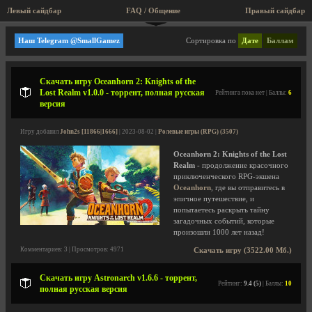
Левый сайдбар
FAQ / Общение
Правый сайдбар
Ролевые игры (RPG)
Наш Telegram @SmallGamez
Сортировка по
Дате
Баллам
Скачать игру Oceanhorn 2: Knights of the
Lost Realm v1.0.0 - торрент, полная русская
Рейтинга пока нет | Баллы:
6
версия
Игру добавил
John2s [11866|1666]
| 2023-08-02 |
Ролевые игры (RPG) (3507)
Oceanhorn 2: Knights of the Lost
Realm
- продолжение красочного
приключенческого RPG-экшена
Oceanhorn
, где вы отправитесь в
эпичное путешествие, и
попытаетесь раскрыть тайну
загадочных событий, которые
произошли 1000 лет назад!
Комментариев: 3 | Просмотров: 4971
Скачать игру (3522.00 Мб.)
Скачать игру Astronarch v1.6.6 - торрент,
Рейтинг:
9.4 (5)
| Баллы:
10
полная русская версия