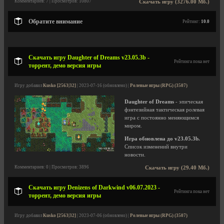
Комментариев: 7 | Просмотров: 10807
Скачать игру (3276.00 Мб.)
Обратите внимание
Рейтинг:
10.0
Скачать игру Daughter of Dreams v23.05.3b -
Рейтинга пока нет
торрент, демо версия игры
Игру добавил
Kusko [2563|32]
| 2023-07-16 (обновлено) |
Ролевые игры (RPG) (3507)
Daughter of Dreams
- эпическая
фэнтезийная тактическая ролевая
игра с постоянно меняющимся
миром.
Игра обновлена до v23.05.3b.
Список изменений внутри
новости.
Комментариев: 0 | Просмотров: 3896
Скачать игру (29.40 Мб.)
Скачать игру Denizens of Darkwind v06.07.2023 -
Рейтинга пока нет
торрент, демо версия игры
Игру добавил
Kusko [2563|32]
| 2023-07-06 (обновлено) |
Ролевые игры (RPG) (3507)