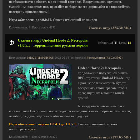
необходимости работать в розничной торговле. Вооружившись оружием,
магией и множеством ног, прыгайте на борт своего дирижабля и отправляйтесь
навстречу приключениям!
Игра обновлена до v0.0.11.
Список изменений не найден.
Комментариев: 2 | Просмотров: 4932
Скачать игру (325.30 Мб.)
Скачать игру Undead Horde 2: Necropolis
Рейтинг:
1.0 (1)
| Баллы:
18
v1.0.5.1 - торрент, полная русская версия
Игру добавил
John2s [11866|1666]
| 2023-06-14 (обновлено) |
Ролевые игры (RPG) (3507)
Undead Horde 2: Necropolis
-
продолжение популярной экшен-
RPG-стратегии
Undead Horde
, где
в роли короля нежити вы будете
воскрешать своих врагов, чтобы
превращать их в воинов вашей
армии!
Командуйте воинами нежити и
восстановите Некрополис после подлого нападения живых. Верните свои земли,
освободите души мертвых и обеспечьте их будущее.
Игра обновлена с версии 1.0.4.3 до 1.0.5.1.
Список изменений можно
посмотреть
здесь
.
Комментариев: 7 | Просмотров: 21826
Скачать игру (297.65 Мб.)