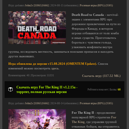
Игру добавил
John2s [11865|1666]
| 2024-08-15 (обновлено) |
Ролевые игры (RPG) (3505)
Death Road to Canada
- survival-
экшен с элементами RPG про
дорожное приключение на пути из
Флориды в Канаду, в котором
игроки отбиваются от толп зомби
и иных существ. Приготовьтесь
бороться с чувством голода,
улаживать конфликты внутри
группы, исследовать местность, заниматься поисками припасов и находить
других выживших.
Игра обновлена до версии v15.08.2024 (OMENTUM Update).
Список
изменений можно посмотреть
здесь
.
Комментариев: 40 | Просмотров: 55331
Скачать игру (117.52 Мб.)
Скачать игру For The King II v1.2.15a -
Рейтинга пока нет | Баллы:
68
торрент, полная русская версия
Игру добавил
John2s [11865|1666]
| 2024-08-14 (обновлено) |
Ролевые игры (RPG) (3505)
For The King II
- продолжение
популярной RPG-стратегии
For
The King
, где управляя группой
отважных бойцов, вы отправитесь