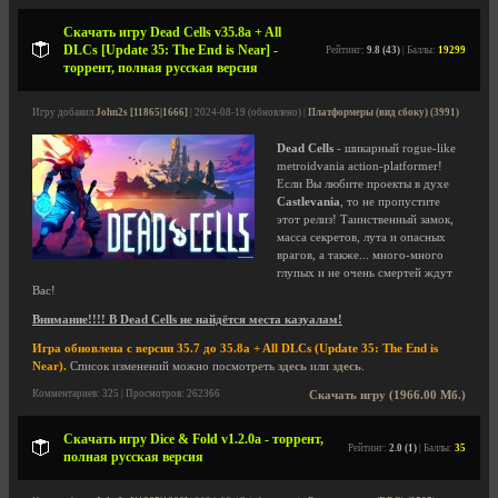
Скачать игру Dead Cells v35.8a + All
DLCs [Update 35: The End is Near] -
Рейтинг:
9.8 (43)
| Баллы:
19299
торрент, полная русская версия
Игру добавил
John2s [11865|1666]
| 2024-08-19 (обновлено) |
Платформеры (вид сбоку) (3991)
Dead Cells
- шикарный rogue-like
metroidvania action-platformer!
Если Вы любите проекты в духе
Castlevania
, то не пропустите
этот релиз! Таинственный замок,
масса секретов, лута и опасных
врагов, а также... много-много
глупых и не очень смертей ждут
Вас!
Внимание!!!! В Dead Cells не найдётся места казуалам!
Игра обновлена с версии 35.7 до 35.8a + All DLCs (Update 35: The End is
Near).
Список изменений можно посмотреть
здесь
или
здесь
.
Комментариев: 325 | Просмотров: 262366
Скачать игру (1966.00 Мб.)
Скачать игру Dice & Fold v1.2.0a - торрент,
Рейтинг:
2.0 (1)
| Баллы:
35
полная русская версия