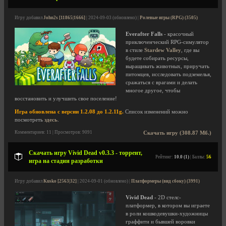
Игру добавил
John2s [11865|1666]
| 2024-09-03 (обновлено) |
Ролевые игры (RPG) (3505)
Everafter Falls
- красочный
приключенческий RPG-симулятор
в стиле
Stardew Valley
, где вы
будете собирать ресурсы,
выращивать животных, приручать
питомцев, исследовать подземелья,
сражаться с врагами и делать
многое другое, чтобы
восстановить и улучшить свое поселение!
Игра обновлена с версии 1.2.08 до 1.2.11g.
Список изменений можно
посмотреть
здесь
.
Комментариев: 11 | Просмотров: 9091
Скачать игру (308.87 Мб.)
Скачать игру Vivid Dead v0.3.3 - торрент,
Рейтинг:
10.0 (1)
| Баллы:
56
игра на стадии разработки
Игру добавил
Kusko [2563|32]
| 2024-09-01 (обновлено) |
Платформеры (вид сбоку) (3991)
Vivid Dead
- 2D стелс-
платформер, в котором вы играете
в роли кошкодевушки-художницы
граффити и бывшей воровки