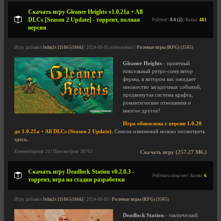
Скачать игру Gleaner Heights v1.0.21a + All
DLCs [Season 2 Update] - торрент, полная
Рейтинг:
8.0 (2)
| Баллы:
481
версия
Игру добавил
John2s [11865|1666]
| 2024-08-05 (обновлено) |
Ролевые игры (RPG) (3505)
Gleaner Heights
- приятный
пиксельный ретро-симулятор
фермы, в котором вас ожидает
множество загадочных событий,
продвинутая система крафта,
романтические отношения и
многое другое!
Игра обновлена с версии 1.0.20
до 1.0.21a + All DLCs (Season 2 Update).
Список изменений можно посмотреть
здесь
.
Комментариев: 21 | Просмотров: 38762
Скачать игру (257.27 Мб.)
Скачать игру Deadlock Station v0.2.0.3 -
Рейтинга пока нет | Баллы:
6
торрент, игра на стадии разработки
Игру добавил
John2s [11865|1666]
| 2024-08-05 |
Ролевые игры (RPG) (3505)
Deadlock Station
- тактический