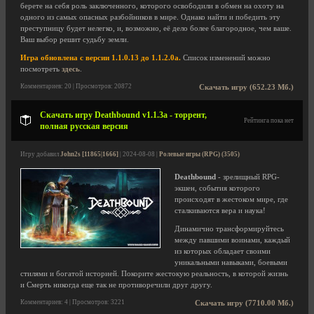
берете на себя роль заключенного, которого освободили в обмен на охоту на
одного из самых опасных разбойников в мире. Однако найти и победить эту
преступницу будет нелегко, и, возможно, её дело более благородное, чем ваше.
Ваш выбор решит судьбу земли.
Игра обновлена с версии 1.1.0.13 до 1.1.2.0a.
Список изменений можно
посмотреть
здесь
.
Комментариев: 20 | Просмотров: 20872
Скачать игру (652.23 Мб.)
Скачать игру Deathbound v1.1.3a - торрент,
Рейтинга пока нет
полная русская версия
Игру добавил
John2s [11865|1666]
| 2024-08-08 |
Ролевые игры (RPG) (3505)
Deathbound
- зрелищный RPG-
экшен, события которого
происходят в жестоком мире, где
сталкиваются вера и наука!
Динамично трансформируйтесь
между павшими воинами, каждый
из которых обладает своими
уникальными навыками, боевыми
стилями и богатой историей. Покорите жестокую реальность, в которой жизнь
и Смерть никогда еще так не противоречили друг другу.
Комментариев: 4 | Просмотров: 3221
Скачать игру (7710.00 Мб.)