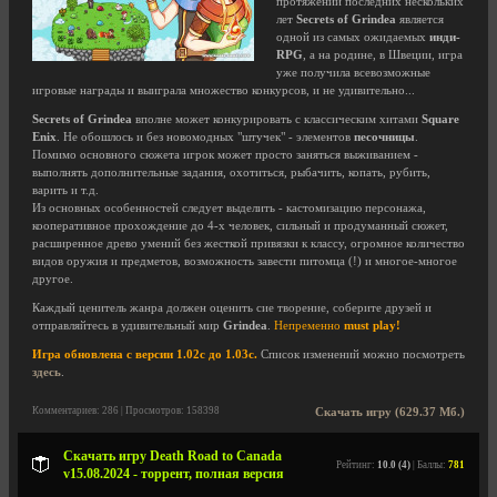
протяжении последних нескольких
лет
Secrets of Grindea
является
одной из самых ожидаемых
инди-
RPG
, а на родине, в Швеции, игра
уже получила всевозможные
игровые награды и выиграла множество конкурсов, и не удивительно...
Secrets of Grindea
вполне может конкурировать с классическим хитами
Square
Enix
. Не обошлось и без новомодных "штучек" - элементов
песочницы
.
Помимо основного сюжета игрок может просто заняться выживанием -
выполнять дополнительные задания, охотиться, рыбачить, копать, рубить,
варить и т.д.
Из основных особенностей следует выделить - кастомизацию персонажа,
кооперативное прохождение до 4-х человек, сильный и продуманный сюжет,
расширенное древо умений без жесткой привязки к классу, огромное количество
видов оружия и предметов, возможность завести питомца (!) и многое-многое
другое.
Каждый ценитель жанра должен оценить сие творение, соберите друзей и
отправляйтесь в удивительный мир
Grindea
.
Непременно
must play!
Игра обновлена с версии 1.02c до 1.03c.
Список изменений можно посмотреть
здесь
.
Комментариев: 286 | Просмотров: 158398
Скачать игру (629.37 Мб.)
Скачать игру Death Road to Canada
Рейтинг:
10.0 (4)
| Баллы:
781
v15.08.2024 - торрент, полная версия