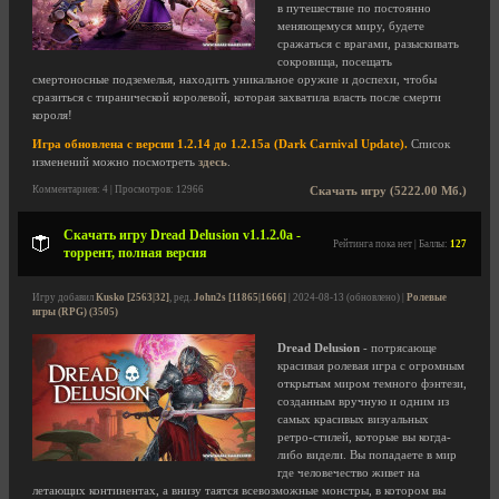
в путешествие по постоянно
меняющемуся миру, будете
сражаться с врагами, разыскивать
сокровища, посещать
смертоносные подземелья, находить уникальное оружие и доспехи, чтобы
сразиться с тиранической королевой, которая захватила власть после смерти
короля!
Игра обновлена с версии 1.2.14 до 1.2.15a (Dark Carnival Update).
Список
изменений можно посмотреть
здесь
.
Комментариев: 4 | Просмотров: 12966
Скачать игру (5222.00 Мб.)
Скачать игру Dread Delusion v1.1.2.0a -
Рейтинга пока нет | Баллы:
127
торрент, полная версия
Игру добавил
Kusko [2563|32]
, ред.
John2s [11865|1666]
| 2024-08-13 (обновлено) |
Ролевые
игры (RPG) (3505)
Dread Delusion
- потрясающе
красивая ролевая игра с огромным
открытым миром темного фэнтези,
созданным вручную и одним из
самых красивых визуальных
ретро-стилей, которые вы когда-
либо видели. Вы попадаете в мир
где человечество живет на
летающих континентах, а внизу таятся всевозможные монстры, в котором вы