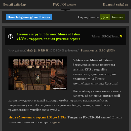
Левый сайдбар
FAQ / Общение
Пра
Ролевые игры (RPG)
Наш Telegram @SmallGamez
Сортировка по
Дате
Баллам
Скачать игру Subterrain: Mines of Titan
Рейтинг:
5.5 (2)
| Баллы:
76
v1.39a - торрент, полная русская версия
Игру добавил
John2s [11865|1666]
| 2024-09-08 (обновлено) |
Ролевые игры (RPG) (3505)
Subterrain: Mines of Titan
-
бескомпромиссная пошаговая
survival-RPG с roguelike
элементами, действие которой
происходит на Титане,
крупнейшем спутнике Сатурна!
После обнаружения вашей стазис-
капсулы обреченный шахтерский
лагерь нуждается в вашей помощи, чтобы пережить вырывающийся из
подземелий ужас. Исследуйте и создавайте оборудование, сражайтесь с
трудностями и узнайте свою судьбу.
Игра обновлена с версии 1.38 до 1.39a.
Теперь на РУССКОМ языке!
Список
изменений можно посмотреть
здесь
.