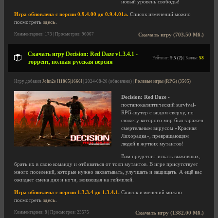
новый уровень свободы!
Игра обновлена с версии 0.9.4.00 до 0.9.4.01a.
Список изменений можно
посмотреть
здесь
.
Комментариев: 173 | Просмотров: 96067
Скачать игру (703.50 Мб.)
Скачать игру Decision: Red Daze v1.3.4.1 -
Рейтинг:
9.5 (2)
| Баллы:
58
торрент, полная русская версия
Игру добавил
John2s [11865|1666]
| 2024-08-20 (обновлено) |
Ролевые игры (RPG) (3505)
Decision: Red Daze
-
постапокалиптический survival-
RPG-шутер с видом сверху, по
сюжету которого мир был заражен
смертельным вирусом «Красная
Лихорадка», превращающим
людей в жутких мутантов!
Вам предстоит искать выживших,
брать их в свою команду и отбиваться от толп мутантов. В игре присутствует
много поселений, которые нужно захватывать, улучшать и защищать. А ещё вас
ожидает смена дня и ночи, влияющая на геймплей.
Игра обновлена с версии 1.3.3.4 до 1.3.4.1.
Список изменений можно
посмотреть
здесь
.
Комментариев: 8 | Просмотров: 23575
Скачать игру (1382.00 Мб.)