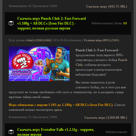
Комментариев: 36 | Просмотров: 41800
Скачать игру (443.75 Мб.)
Скачать игру Punch Club 2: Fast Forward
v1.108g + All DLCs [Iron Fist DLC] -
Рейтинга пока нет | Баллы:
111
торрент, полная русская версия
Игру добавил
John2s [11865|1666]
| 2024-09-06 (обновлено) |
Ролевые игры (RPG) (3505)
Punch Club 2: Fast Forward
-
продолжение популярного RPG-
симулятора уличного бойца
Punch
Club
, события которого
происходят в антиутопическом
киберпанк-будущем!
Вы снова окажетесь в роли
уличного бойца, но в этот раз вам
предстоит не только пробивать себе путь к чемпионству, но и раскрыть самые
мрачные тайны своей семьи.
Игра обновлена с версии 1.103 до 1.108g + All DLCs (Iron Fist DLC).
Список
изменений можно посмотреть
здесь
.
Комментариев: 23 | Просмотров: 23996
Скачать игру (1269.00 Мб.)
Скачать игру Everafter Falls v1.2.11g - торрент,
Рейтинга пока нет
полная версия