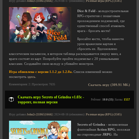
Игру добавил
John2s [11865|1666]
| 2024-08-17 (обновлено) |
Ролевые игры (RPG) (3505)
Dice & Fold
- колодостроительная
RPG-стратегия с пошаговым
прохождением подземелий, где
единственный способ атаковать
врага - бросать кости!
Бросайте кости, чтобы нанести
урон вражеским картам и
сбросить их. Вдохновлено
классическим пасьянсом, в котором таблица раскладывается сверху вниз, а
враги состоят из карт. Попробуйте пройти подземелье с 20 уникальными
классами. Создавайте свою колоду и убивайте монстров.
Игра обновлена с версии 1.1.2 до 1.2.0a.
Список изменений можно
посмотреть
здесь
.
Комментариев: 2 | Просмотров: 7635
Скачать игру (309.91 Мб.)
Скачать игру Secrets of Grindea v1.03c -
Рейтинг:
10.0 (33)
| Баллы:
1557
торрент, полная версия
Игру добавил
John2s [11865|1666]
| 2024-08-16 (обновлено) |
Ролевые игры (RPG) (3505)
Secrets of Grindea
- великолепная
фэнтезийная
Action RPG
, похожая
на старомодные
JRPG
. На