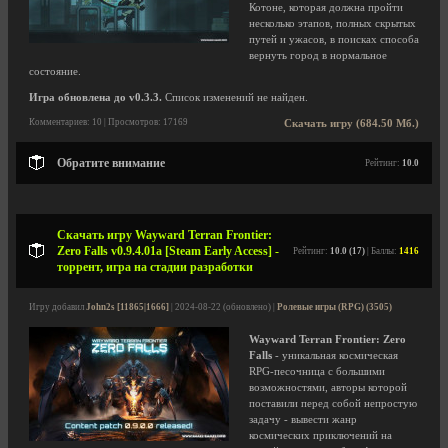
Котоне, которая должна пройти
несколько этапов, полных скрытых
путей и ужасов, в поисках способа
вернуть город в нормальное
состояние.
Игра обновлена до v0.3.3.
Список изменений не найден.
Комментариев: 10 | Просмотров: 17169
Скачать игру (684.50 Мб.)
Обратите внимание
Рейтинг:
10.0
Скачать игру Wayward Terran Frontier:
Zero Falls v0.9.4.01a [Steam Early Access] -
Рейтинг:
10.0 (17)
| Баллы:
1416
торрент, игра на стадии разработки
Игру добавил
John2s [11865|1666]
| 2024-08-22 (обновлено) |
Ролевые игры (RPG) (3505)
Wayward Terran Frontier: Zero
Falls
- уникальная космическая
RPG-песочница с большими
возможностями, авторы которой
поставили перед собой непростую
задачу - вывести жанр
космических приключений на