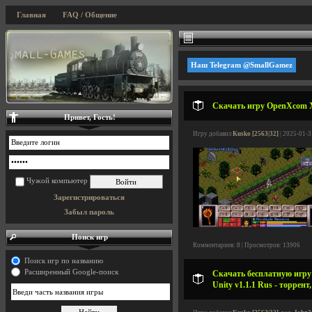
Главная
FAQ / Общение
Наш Telegram @SmallGamez
Скачать игру OpenXcom X-
Привет, Гость!
Игру добавил
Kusko [2563|32]
| 2025-01-3
Чужой компьютер
Зарегистрироваться
Забыл пароль
Поиск игр
Комментариев: 8 | Просмотров: 13906
Поиск игр по названию
Расширенный Google-поиск
Скачать бесплатную игру TE
Unity v1.1.1 Rus - торрент