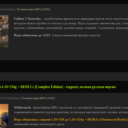
9 (обновлено) |
Ролевые игры (RPG) (3505)
Fallout 3 Yesterday
- доработанная фанатом не вышедшая третья часть классичес
которую можно пройти от начала и до конца. Игра содержит множество рас, сотн
оружия, геймплейных дополнений, десятки новых локаций, 7 различных транспор
Игра обновлена до v0.65
. Список изменений внутри новости.
1.16+554g + All DLCs [Complete Edition] - торрент, полная русская версия
01-19 (обновлено) |
Ролевые игры (RPG) (3505)
Wildermyth
- фэнтезийная RPG-стратегия со случайной генерацией уровней и п
управлением окажется группа крестьян, из которых вам предстоит сделать легенд
Игра обновлена с версии 1.16+550 до 1.16+554g + All DLCs (Omenroad Hotfix)
изменений можно посмотреть
здесь
.