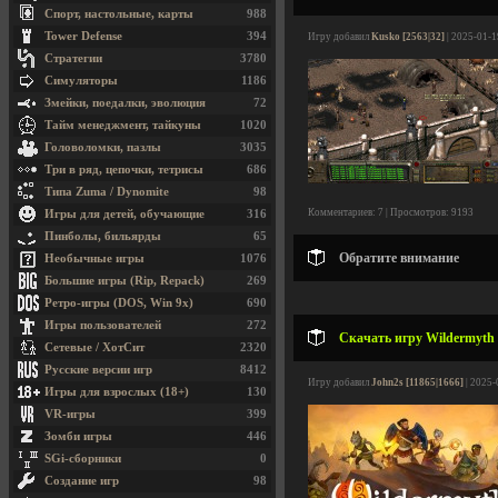
Спорт, настольные, карты
988
Tower Defense
394
Игру добавил
Kusko [2563|32]
| 2025-01-1
Стратегии
3780
Симуляторы
1186
Змейки, поедалки, эволюция
72
Тайм менеджмент, тайкуны
1020
Головоломки, пазлы
3035
Три в ряд, цепочки, тетрисы
686
Типа Zuma / Dynomite
98
Комментариев: 7 | Просмотров: 9193
Игры для детей, обучающие
316
Пинболы, бильярды
65
Обратите внимание
Необычные игры
1076
Большие игры (Rip, Repack)
269
Ретро-игры (DOS, Win 9x)
690
Игры пользователей
272
Скачать игру Wildermyth v
Сетевые / ХотСит
2320
Русские версии игр
8412
Игру добавил
John2s [11865|1666]
| 2025-
Игры для взрослых (18+)
130
VR-игры
399
Зомби игры
446
SGi-сборники
0
Создание игр
98