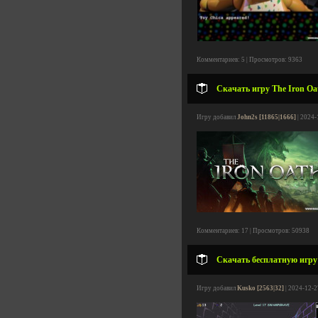
Комментариев: 5 | Просмотров: 9363
Скачать игру The Iron Oat
Игру добавил
John2s [11865|1666]
| 2024-
Комментариев: 17 | Просмотров: 50938
Скачать бесплатную игру S
Игру добавил
Kusko [2563|32]
| 2024-12-2