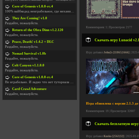
Core of Genesis v1.0.0-rc.4
100% вайбкодед неиграбельное, где механики знает т
They Are Coming! v1.0
Раздайте, пожалуйста.
Комментариев: 1 | Просмотров: 2177
Return of the Obra Dinn v1.2.120
Раздайте, пожалуйста.
Скачать игру Lunacid v2.1
Peace, Death! v1.4.2 + DLC
Раздайте, пожалуйста.
Игру добавил
John2s [11865|1666]
| 2025-
Nomad Survival v1.0b
Раздайте, пожалуйста.
Colt Canyon v1.1.0.0
Раздайте, пожалуйста.
Core of Genesis v1.0.0-rc.4
Не играбельно. И ладно что нет туториала и ничего
Card Crawl Adventure
Раздайте, пожалуйста.
Игра обновлена с версии 2.1.3 до 
Комментариев: 19 | Просмотров: 32007
Скачать бесплатную игру U
Игру добавил
Kusko [2563|32]
| 2025-01-0