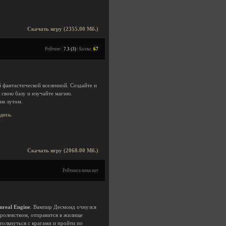
Скачать игру (2355.00 Мб.)
Рейтинг:
7.3 (3)
| Баллы:
67
 фантастической вселенной. Создайте и
 свою базу и изучайте магию.
им лутом.
здесь
.
Скачать игру (2068.00 Мб.)
Рейтинга пока нет
nreal Engine
. Вампир Десмонд очнулся
оролевством, отправится в жилище
столкнуться с врагами и пройти по