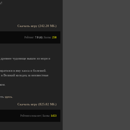
у!
Скачать игру (242.20 Мб.)
Рейтинг:
7.8 (4)
| Баллы:
258
 древнее чудовище вышло из моря и
ратился в яму хаоса и болезней.
в Великий колодец за неизвестные
ком.
еть
здесь
.
Скачать игру (825.02 Мб.)
Рейтинга пока нет | Баллы:
1453