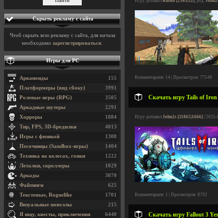
Игру добавил
Kusko [2563|32]
, ред.
John2
Скрыть рекламу с сайта
Чтоб скрыть всю рекламу с сайта, для начала
необходимо
зарегистрироваться
.
Игры для PC
Комментариев: 14 | Просмотров: 77549
Арканоиды
155
Платформеры (вид сбоку)
3991
Скачать игру Tails of Iron
Ролевые игры (RPG)
3505
Аркадные шутеры
2291
Хорроры
1884
Игру добавил
John2s [11865|1666]
| 2025-
Тир, FPS, 3D-бродилки
4013
Игры с физикой
1308
Песочницы (Sandbox-игры)
1404
Техника на колесах, гонки
1222
Леталки, скроллеры
1029
Аркады
3070
Файтинги
625
Текстовые, Roguelike
1701
Комментариев: 1 | Просмотров: 8792
Визуальные новеллы
215
Скачать игру Fallout 3 Ye
Я ищу, квесты, приключения
6440