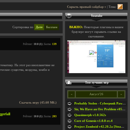
Скрыть правый сайдбар »
| Тема:
Youtube
Сортировка по
Дате
Баллам
ВАЖНО:
Некоторые плагины в вашем
браузере могут скрывать ссылки на
скачивание.
Рейтинг:
10.0 (1)
| Баллы:
139
тематику. На этот раз инопланетяне не
ические существа, колдуны, зомби и
Топ лучших игр
«
Август'26
»
Скачать игру (45.60 Мб.)
Probably Stolen - Cyberpunk Pawnshop Simulator v048c [Playtest]
Sir, We Have an Orc Problem v05.08.2026
gerfall
Quasimorph v1.0.562s
Рейтинг:
10.0 (1)
| Баллы:
203
Core of Genesis v1.0.0-rc.4
Project Zomboid v42.20.2a [Steam Early Access]