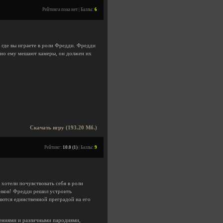
Рейтинга пока нет | Баллы:
6
, где вы играете в роли Фредди. Фредди
 но ему мешают камеры, он должен их
Скачать игру (193.20 Мб.)
Рейтинг:
10.0 (1)
| Баллы:
9
е хотели почувствовать себя в роли
иков! Фредди решил устроить
ются единственной преградой на его
ениями и различными пародиями,