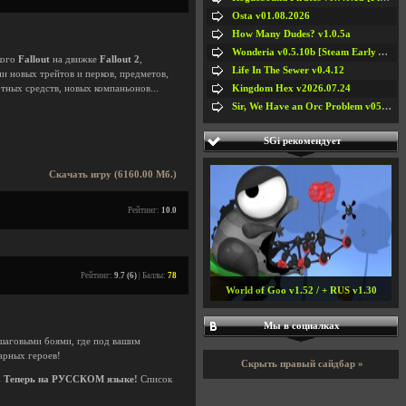
Osta v01.08.2026
How Many Dudes? v1.0.5a
Wonderia v0.5.10b [Steam Early Access]
кого
Fallout
на движке
Fallout 2
,
Life In The Sewer v0.4.12
и новых трейтов и перков, предметов,
Kingdom Hex v2026.07.24
тных средств, новых компаньонов...
Sir, We Have an Orc Problem v05.08.2026
SGi рекомендует
Скачать игру (6160.00 Мб.)
Рейтинг:
10.0
Рейтинг:
9.7 (6)
| Баллы:
78
World of Goo v1.52 / + RUS v1.30
Мы в социалках
ошаговыми боями, где под вашим
арных героев!
Скрыть правый сайдбар »
.
Теперь на РУССКОМ языке!
Список