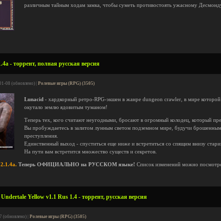
различным тайным ходам замка, чтобы суметь противостоять ужасному Десмонд
.4a - торрент, полная русская версия
01-08 (обновлено) |
Ролевые игры (RPG) (3505)
Lunacid
- хардкорный ретро-RPG-экшен в жанре dungeon crawler, в мире которой
окутало землю ядовитым туманом!
Теперь тех, кого считают неугодными, бросают в огромный колодец, который прев
Вы пробуждаетесь в залитом лунным светом подземном мире, будучи брошенным 
преступления.
Единственный выход - спуститься еще ниже и встретиться со спящим внизу стари
На пути вам встретится множество существ и секретов.
2.1.4a.
Теперь ОФИЦИАЛЬНО на РУССКОМ языке!
Список изменений можно посмотр
ndertale Yellow v1.1 Rus 1.4 - торрент, русская версия
7 (обновлено) |
Ролевые игры (RPG) (3505)