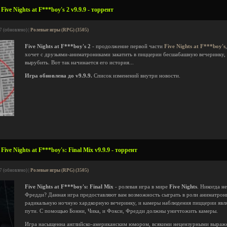
ve Nights at F***boy's 2 v9.9.9 - торрент
7 (обновлено) |
Ролевые игры (RPG) (3505)
Five Nights at F***boy's 2
- продолжение первой части
Five Nights at F***boy's
хочет с друзьями-аниматрониками закатить в пиццерии бесшабашную вечеринку,
вырубить. Вот так начинается его история...
Игра обновлена до v9.9.9.
Список изменений внутри новости.
ve Nights at F***boy's: Final Mix v9.9.9 - торрент
7 (обновлено) |
Ролевые игры (RPG) (3505)
Five Nights at F***boy's: Final Mix
- ролевая игра в мире
Five Nights
. Никогда н
Фредди? Данная игра предоставляют вам возможность сыграть в роли аниматрон
радикальную ночную хардкорную вечеринку, и камеры наблюдения пиццерии явля
пути. С помощью Бонни, Чика, и Фокси, Фредди должны уничтожить камеры.
Игра насыщенна английско-американским юмором, всякими нецензурными выраж