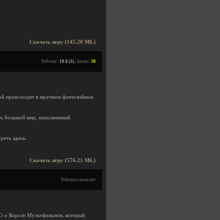
Скачать игру (145.20 Мб.)
Рейтинг:
10.0 (3)
| Баллы:
30
рой происходит в мрачном фэнтезийном
ть большой мир, наполненный
треть
здесь
.
Скачать игру (576.21 Мб.)
Рейтинга пока нет
PG о Короле Мультфильмов, который