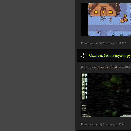
Комментариев: 5 | Просмотров: 85017
Скачать бесплатную игру Fi
Игру добавил
Kusko [2563|32]
| 2025-01-0
Комментариев: 4 | Просмотров: 7714