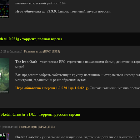
поэтому возрастной рейтинг 16+
Игра обновлена до v9.9.9.
Список изменений внутри новости.
h v1.0.021g - торрент, полная версия
12-29 (обновлено) |
Ролевые игры (RPG) (3505)
The Iron Oath
- тактическая RPG-стратегия с пошаговыми боями, действие кото
мире!
Вам предстоит собрать собственную группу наемников, и отправиться исследова
монстрами, заданиями и разнообразным лутом.
Игра обновлена с версии 1.0.0201 до 1.0.021g.
Список изменений можно посмо
ketch Crawler v1.0.1 - торрент, русская версия
7 (обновлено) |
Ролевые игры (RPG) (3505)
Sketch Crawler
- уникальный коллекционный карточный рогалик с элементами R