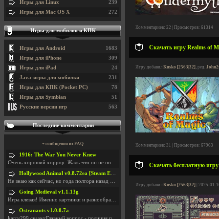
Игры для Linux
239
Игры для Mac OS X
272
Комментариев: 22 | Просмотров: 61314
Игры для мобилок и КПК
Скачать игру Realms of Ma
Игры для Android
1683
Игры для iPhone
309
Игру добавил
Kusko [2563|32]
, ред.
John2
Игры для iPad
24
Java-игры для мобилки
231
Игры для КПК (Pocket PC)
78
Игры для Symbian
51
Русские версии игр
563
Последние комментарии
+ сообщения из FAQ
Комментариев: 31 | Просмотров: 67963
1916: The War You Never Knew
Очень хороший хоррор. Жаль что он не получил должн
Скачать бесплатную игру 
Hollywood Animal v0.8.72ea [Steam Early Access]
Не знаю как сейчас, но года полтора назад игра был
Игру добавил
Kusko [2563|32]
| 2025-01-1
Going Medieval v1.1.13g
Игра клевая! Именно картинки и разнообразия в стро
Ostranauts v1.0.0.7a
karry299 сказал:Главный вопрос - полиция по-прежне