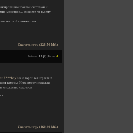
низированной боевой системой и
мир монстров... сможете ли вы ему
олее высокой сложностью.
Скачать игру (228.50 Мб.)
Рейтинг:
1.0 (2)
| Баллы:
4
 at F***boy's
в которой вы играете в
ают камеры. Игра имеет несколько
и множество секретов.
ся.
Скачать игру (460.40 Мб.)