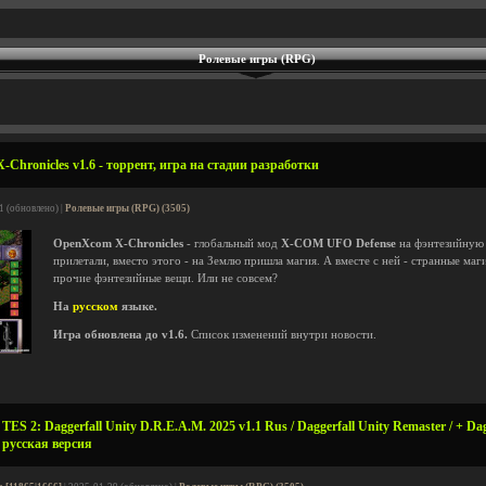
Ролевые игры (RPG)
Chronicles v1.6 - торрент, игра на стадии разработки
1 (обновлено) |
Ролевые игры (RPG) (3505)
OpenXcom X-Chronicles
- глобальный мод
X-COM UFO Defense
на фэнтезийную 
прилетали, вместо этого - на Землю пришла магия. А вместе с ней - странные маг
прочие фэнтезийные вещи. Или не совсем?
На
русском
языке.
Игра обновлена до v1.6.
Список изменений внутри новости.
S 2: Daggerfall Unity D.R.E.A.M. 2025 v1.1 Rus / Daggerfall Unity Remaster / + Dag
, русская версия