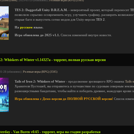
s [11865|1666]
| 2025-01-29 (обновлено) |
Ролевые игры (RPG) (3505)
TES 2: Daggerfall Unity D.R.E.A.M.
- невероятный проект, который переносит
TE
позволило серьезно осовременить игру, улучшить графику, расширить возможнос
старые баги и выпустить сотни модов для Unity-версии
TES 2
.
На
русском
языке.
Игра обновлена до 2025 v1.1.
Список изменений внутри новости.
 2: Whiskers of Winter v1.14327a - торрент, полная русская версия
01-28 (обновлено) |
Ролевые игры (RPG) (3505)
Tails of Iron 2: Whiskers of Winter
- продолжение зрелищного RPG-экшена
Tails 
Хранителя Пустошей, вы отправитесь в путешествие по суровым северным землям
разношерстными бандитами, чтобы найти и победить древнее, жаждущее крови з
Игра обновлена с Демо-версии до ПОЛНОЙ РУССКОЙ версии!
Список измен
sterday - Van Buren v0.65 - торрент, игра на стадии разработки