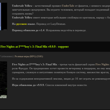
Undertale Yellow
- качественный приквел
UnderTale
от фанатов, с немного модер
замечательным саундтреком. Вы играете человеком, который попадает подземный 
сохранить жизнь?
Undertale Yellow
имеет некоторые небольшие спойлеры из оригинала, наряду с б
На
русском
языке.
Перевод от LazyDesman.
Перевод обновлен до v1.4
. Исправлены недочёты в переводе.
ve Nights at F***boy's 3: Final Mix v9.9.9 - торрент
7 (обновлено) |
Ролевые игры (RPG) (3505)
Five Nights at F***boy's 3: Final Mix
- третья часть фанатской серии
Five Nights
роли Фредди. Он традиционно хочет провести вечеринку в пиццерии, но ему меш
сценариев, сложную и интуитивно понятную боевую систему, множество врагов, 
Из-за содержания ненормативной лексики, лицам до 16 лет играть не рекомендует
Игра обновлена до v9.9.9.
Список изменений внутри новости.