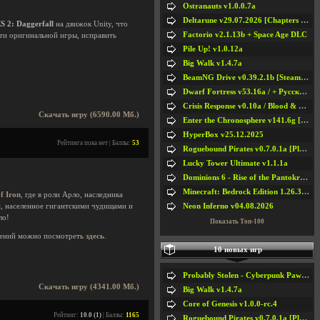
Ostranauts v1.0.0.7a
Deltarune v29.07.2026 [Chapters 1-5] / + RUS [Chapters 1-5]
S 2: Daggerfall
на движок Unity, что
Factorio v2.1.13b + Space Age DLC
ти оригинальной игры, исправить
Pile Up! v1.0.12a
Big Walk v1.4.7a
BeamNG Drive v0.39.2.1b [Steam Early Access]
Dwarf Fortress v53.16a / + Русская Версия v50.12a
Crisis Response v0.10a / Blood & Bullet
Скачать игру (6590.00 Мб.)
Enter the Chronosphere v141.6g [Steam Early Access]
HyperBox v25.12.2025
Рейтинга пока нет | Баллы:
53
Roguebound Pirates v0.7.0.1a [Playtest]
Lucky Tower Ultimate v1.1.1a
Dominions 6 - Rise of the Pantokrator v6.35a
Minecraft: Bedrock Edition 1.26.33.1a / + TLauncher v2.89
of Iron
, где в роли Арло, наследника
Neon Inferno v04.08.2026
, населенное гигантскими чудищами и
ло!
Показать Топ-100
ений можно посмотреть
здесь
.
10 новых игр
Probably Stolen - Cyberpunk Pawnshop Simulator v048c [Playtest]
Скачать игру (4341.00 Мб.)
Big Walk v1.4.7a
Core of Genesis v1.0.0-rc.4
Рейтинг:
10.0 (1)
| Баллы:
1165
Roguebound Pirates v0.7.0.1a [Playtest]