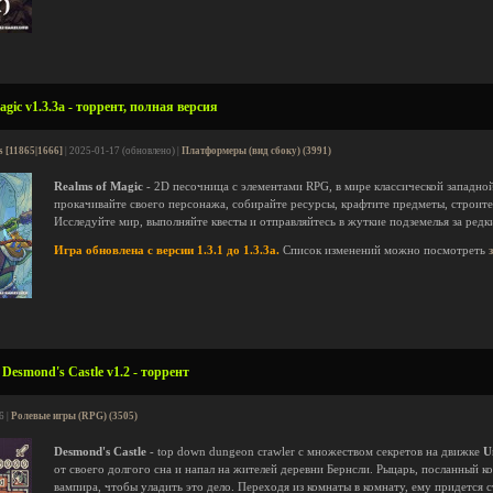
gic v1.3.3a - торрент, полная версия
s [11865|1666]
| 2025-01-17 (обновлено) |
Платформеры (вид сбоку) (3991)
Realms of Magic
- 2D песочница с элементами RPG, в мире классической западной
прокачивайте своего персонажа, собирайте ресурсы, крафтите предметы, строите
Исследуйте мир, выполняйте квесты и отправляйтесь в жуткие подземелья за редк
Игра обновлена с версии 1.3.1 до 1.3.3a.
Список изменений можно посмотреть
Desmond's Castle v1.2 - торрент
6 |
Ролевые игры (RPG) (3505)
Desmond's Castle
- top down dungeon crawler c множеством секретов на движке
U
от своего долгого сна и напал на жителей деревни Бернсли. Рыцарь, посланный к
вампира, чтобы уладить это дело. Переходя из комнаты в комнату, ему придется 