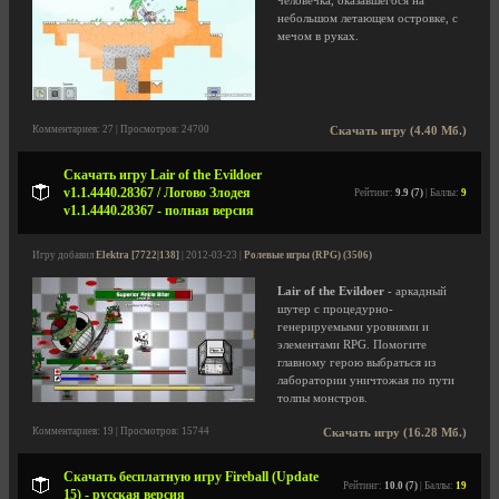
человечка, оказавшегося на
небольшом летающем островке, с
мечом в руках.
Комментариев: 27 | Просмотров: 24700
Скачать игру (4.40 Мб.)
Скачать игру Lair of the Evildoer
v1.1.4440.28367 / Логово Злодея
Рейтинг:
9.9 (7)
| Баллы:
9
v1.1.4440.28367 - полная версия
Игру добавил
Elektra [7722|138]
| 2012-03-23 |
Ролевые игры (RPG) (3506)
Lair of the Evildoer
- аркадный
шутер с процедурно-
генерируемыми уровнями и
элементами RPG. Помогите
главному герою выбраться из
лаборатории уничтожая по пути
толпы монстров.
Комментариев: 19 | Просмотров: 15744
Скачать игру (16.28 Мб.)
Скачать бесплатную игру Fireball (Update
Рейтинг:
10.0 (7)
| Баллы:
19
15) - русская версия