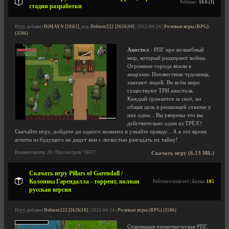
Рейтинг:
10.0 (3)
стадии разработки
Игру добавил
DiMAYN [20|62]
, ред.
Defuser222 [3626|10]
| 2012-04-24 |
Ролевые игры (RPG)
(3506)
Апостол
- РПГ про волшебный
мир, который раздирают войны.
Огромные города впали в
анархию. Неизвестные чудовища,
хватают людей. Во всём мире
существуют ТРИ апостола.
Каждый сражается за своё, но
общая цель в решающей схватке у
них одна... Вы уверены что вы
действительно один из ТРЁХ?
Скачайте игру, дойдите до одного момента и узнайте правду... А в это время
агенты из будущего не дадут вам с легкостью разгадать их тайну!
Комментариев: 20 | Просмотров: 70677
Скачать игру (6.13 Мб.)
Скачать игру Pillars of Garendall /
Колонны Гарендалла - торрент, полная
Рейтинга пока нет | Баллы:
105
русская версия
Игру добавил
Defuser222 [3626|10]
| 2012-04-24 |
Ролевые игры (RPG) (3506)
Старенькая изометрическая РПГ,