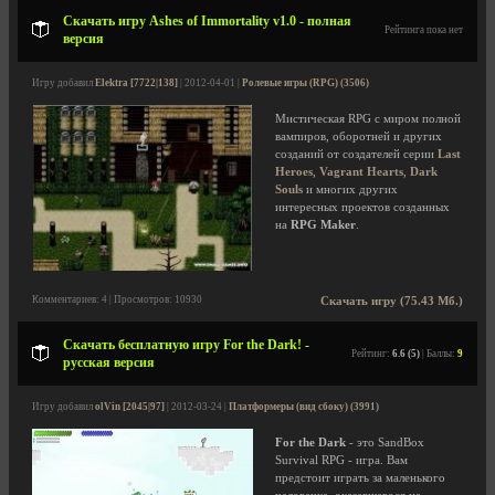
Скачать игру Ashes of Immortality v1.0 - полная
Рейтинга пока нет
версия
Игру добавил
Elektra [7722|138]
| 2012-04-01 |
Ролевые игры (RPG) (3506)
Мистическая RPG с миром полной
вампиров, оборотней и других
созданий от создателей серии
Last
Heroes
,
Vagrant Hearts
,
Dark
Souls
и многих других
интересных проектов созданных
на
RPG Maker
.
Комментариев: 4 | Просмотров: 10930
Скачать игру (75.43 Мб.)
Скачать бесплатную игру For the Dark! -
Рейтинг:
6.6 (5)
| Баллы:
9
русская версия
Игру добавил
olVin [2045|97]
| 2012-03-24 |
Платформеры (вид сбоку) (3991)
For the Dark
- это SandBox
Survival RPG - игра. Вам
предстоит играть за маленького