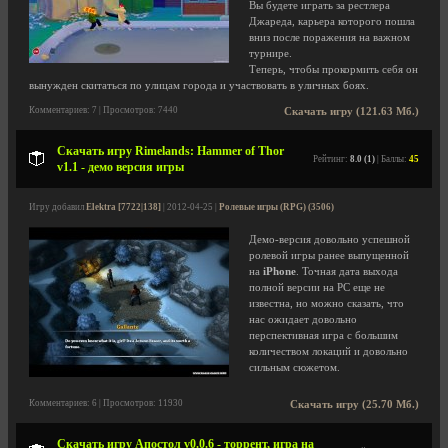
Вы будете играть за рестлера
Джареда, карьера которого пошла
вниз после поражения на важном
турнире.
Теперь, чтобы прокормить себя он
вынужден скитаться по улицам города и участвовать в уличных боях.
Комментариев: 7 | Просмотров: 7440
Скачать игру (121.63 Мб.)
Скачать игру Rimelands: Hammer of Thor
Рейтинг:
8.0 (1)
| Баллы:
45
v1.1 - демо версия игры
Игру добавил
Elektra [7722|138]
| 2012-04-25 |
Ролевые игры (RPG) (3506)
Демо-версия довольно успешной
ролевой игры ранее выпущенной
на
iPhone
. Точная дата выхода
полной версии на PC еще не
известна, но можно сказать, что
нас ожидает довольно
перспективная игра с большим
количеством локаций и довольно
сильным сюжетом.
Комментариев: 6 | Просмотров: 11930
Скачать игру (25.70 Мб.)
Скачать игру Апостол v0.0.6 - торрент, игра на