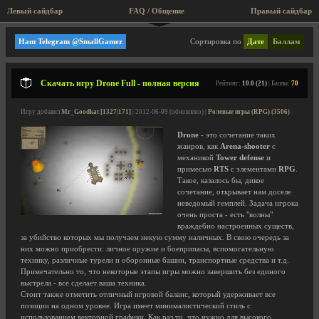
Левый сайдбар
FAQ / Общение
Правый сайдбар
Ролевые игры (RPG)
Наш Telegram @SmallGamez
Сортировка по
Дате
Баллам
Скачать игру Drone Full - полная версия
Рейтинг:
10.0 (21)
| Баллы:
70
Игру добавил
Mr_Goodkat [1327|171]
| 2012-06-09 (обновлено) |
Ролевые игры (RPG) (3506)
Drone
- это сочетание таких
жанров, как
Arena-shooter
с
механикой
Tower defense
и
примесью
RTS
с элементами
RPG
.
Такое, казалось бы, дикое
сочетание, открывает нам доселе
неведомый гемплей. Задача игрока
очень проста - есть "волны"
враждебно настроенных существ,
за убийство которых мы получаем некую сумму наличных. В свою очередь за
них можно приобрести: личное оружие и боеприпасы, вспомогательную
технику, различные турели и оборонные башни, транспортные средства и т.д.
Примечательно то, что некоторые этапы игры можно завершить без единого
выстрела - все сделает ваша техника.
Стоит также отметить отличный игровой баланс, который удерживает все
позиции на одном уровне. Игра имеет минималистический стиль с
использованием векторной графики. Как раз то, что нужно для высокого