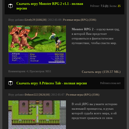
Скачать игру Monster RPG 2 v1.1 - полная
Рейтинг:
7.5 (2)
| Баллы:
25
версия
Игру добавил
Lively29 [1186|20]
| 2012-05-09 |
Ролевые игры (RPG) (3506)
Monster RPG 2
- олдскульная rpg,
в которой Вам предстоит
отправиться в фантастическое
путешествие, чтобы спасти мир.
Комментариев: 4 | Просмотров: 9051
Скачать игру (159.57 Мб.)
Скачать игру A Princess Tale - полная версия
Рейтинга пока нет
Игру добавил
Defuser222 [3626|10]
| 2012-05-07 |
Ролевые игры (RPG) (3506)
В этой jRPG вы узнаете историю
маленькой принцессы, в руках
которой судьба всего мира, и ей
предстоит сражаться со злом.