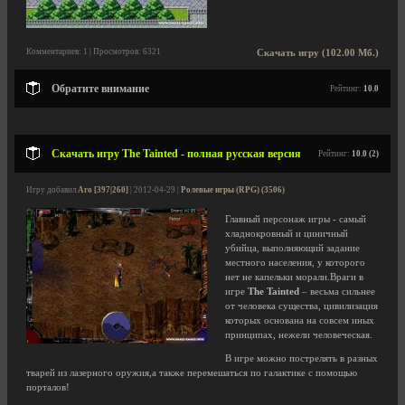
Комментариев: 1 | Просмотров: 6321
Скачать игру (102.00 Мб.)
Обратите внимание
Рейтинг:
10.0
Скачать игру The Tainted - полная русская версия
Рейтинг:
10.0 (2)
Игру добавил
Aro [397|260]
| 2012-04-29 |
Ролевые игры (RPG) (3506)
Главный персонаж игры - самый
хладнокровный и циничный
убийца, выполняющий задание
местного населения, у которого
нет не капельки морали.Враги в
игре
The Tainted
– весьма сильнее
от человека существа, цивилизация
которых основана на совсем иных
принципах, нежели человеческая.
В игре можно пострелять в разных
тварей из лазерного оружия,а также перемешаться по галактике с помощью
порталов!