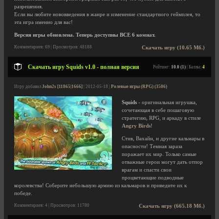
разрешения.
Если вы любите нововведения в жанре и изменение стандартного геймплея, то
эта игра именно для вас!
Версия игры обновлена. Теперь доступны ВСЕ 6 комнат.
Комментариев: 69 | Просмотров: 48188
Скачать игру (10.65 Мб.)
Скачать игру Squids v1.0 - полная версия
Рейтинг:
10.0 (1)
| Баллы:
4
Игру добавил
John2s [11865|1666]
| 2012-05-18 |
Ролевые игры (RPG) (3506)
Squids
- оригинальная игрушка,
сочетающая в себе пошаговую
стратегию, RPG, и аркаду в стиле
Angry Birds
!
Стив, Вахайн, и другие кальмары в
опасности! Темная зараза
поражает их мир. Только самые
отважные герои могут дать отпор
врагам и спасти свои
процветающие подводные
королевства! Соберите небольшую армию из кальмаров и приведите их к
победе.
Комментариев: 4 | Просмотров: 11780
Скачать игру (665.18 Мб.)