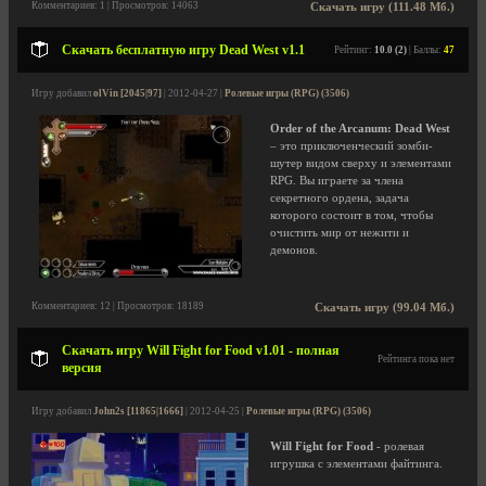
Комментариев: 1 | Просмотров: 14063
Скачать игру (111.48 Мб.)
Скачать бесплатную игру Dead West v1.1
Рейтинг:
10.0 (2)
| Баллы:
47
Игру добавил
olVin [2045|97]
| 2012-04-27 |
Ролевые игры (RPG) (3506)
Order of the Arcanum: Dead West
– это приключенческий зомби-
шутер видом сверху и элементами
RPG. Вы играете за члена
секретного ордена, задача
которого состоит в том, чтобы
очистить мир от нежити и
демонов.
Комментариев: 12 | Просмотров: 18189
Скачать игру (99.04 Мб.)
Скачать игру Will Fight for Food v1.01 - полная
Рейтинга пока нет
версия
Игру добавил
John2s [11865|1666]
| 2012-04-25 |
Ролевые игры (RPG) (3506)
Will Fight for Food
- ролевая
игрушка с элементами файтинга.