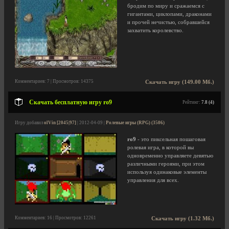
бродим по миру и сражаемся с
гигантами, циклопами, драконами
и прочей нечистью, собравшейся
захватить королевство.
Комментариев: 7 | Просмотров: 14375
Скачать игру (149.00 Мб.)
Скачать бесплатную игру ro9
Рейтинг:
7.8 (4)
Игру добавил
olVin [2045|97]
| 2012-04-09 |
Ролевые игры (RPG) (3506)
ro9
- это пиксельная пошаговая
ролевая игра, в которой вы
одновременно управляете девятью
различными героями, при этом
используя одинаковые элементы
управления для всех.
Комментариев: 16 | Просмотров: 12261
Скачать игру (1.32 Мб.)