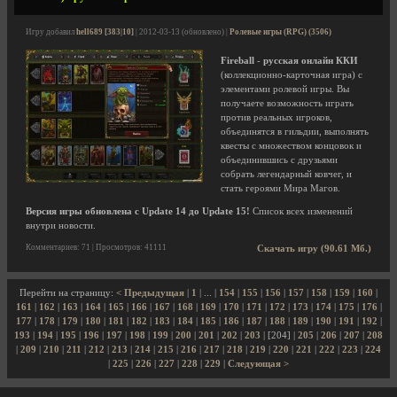
Игру добавил
hell689 [383|10]
| 2012-03-13 (обновлено) |
Ролевые игры (RPG) (3506)
Fireball
-
русская онлайн ККИ
(коллекционно-карточная игра) с
элементами ролевой игры. Вы
получаете возможность играть
против реальных игроков,
объединятся в гильдии, выполнять
квесты с множеством концовок и
объединившись с друзьями
собрать легендарный ковчег, и
стать героями Мира Магов.
Версия игры обновлена с Update 14 до Update 15!
Список всех изменений
внутри новости.
Комментариев: 71 | Просмотров: 41111
Скачать игру (90.61 Мб.)
Перейти на страницу:
< Предыдущая
|
1
| ... |
154
|
155
|
156
|
157
|
158
|
159
|
160
|
161
|
162
|
163
|
164
|
165
|
166
|
167
|
168
|
169
|
170
|
171
|
172
|
173
|
174
|
175
|
176
|
177
|
178
|
179
|
180
|
181
|
182
|
183
|
184
|
185
|
186
|
187
|
188
|
189
|
190
|
191
|
192
|
193
|
194
|
195
|
196
|
197
|
198
|
199
|
200
|
201
|
202
|
203
| [204] |
205
|
206
|
207
|
208
|
209
|
210
|
211
|
212
|
213
|
214
|
215
|
216
|
217
|
218
|
219
|
220
|
221
|
222
|
223
|
224
|
225
|
226
|
227
|
228
|
229
|
Следующая >