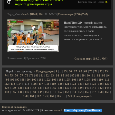
Скачать игру Hard Time 2D v1.03 -
Рейтинга пока нет | Баллы:
36
торрент, демо версия игры
Игру добавил
John2s [11865|1666]
| 2017-08-15 |
Ролевые игры (RPG) (3507)
Hard Time 2D
- ремейк самого
жестокого тюремного симулятора,
где вы окажетесь в роли
заключенного, пытающегося
выжить в тюремных условиях!
Комментариев: 4 | Просмотров: 7668
Скачать игру (19.01 Мб.)
Перейти на страницу:
< Предыдущая
|
1
| ... |
65
|
66
|
67
|
68
|
69
|
70
|
71
|
72
|
73
|
74
|
75
|
76
|
77
|
78
|
79
|
80
|
81
|
82
|
83
|
84
|
85
|
86
|
87
|
88
|
89
|
90
|
91
|
92
|
93
|
94
|
95
|
96
|
97
|
98
|
99
|
100
|
101
|
102
|
103
|
104
|
105
|
106
|
107
|
108
|
109
|
110
|
111
|
112
|
113
|
114
| [115] |
116
|
117
|
118
|
119
|
120
|
121
|
122
|
123
|
124
|
125
|
126
|
127
|
128
|
129
|
130
|
131
|
132
|
133
|
134
|
135
|
136
|
137
|
138
|
139
|
140
|
141
|
142
|
143
|
144
|
145
|
146
|
147
|
148
|
149
|
150
|
151
|
152
|
153
|
154
|
155
|
156
|
157
|
158
|
159
|
160
|
161
|
162
|
163
|
164
|
165
| ... |
229
|
Следующая >
Правообладателям
small-games.info © 2008-2024 | Контакты:
e-mail
|
Наш Telegram @SmallGamez