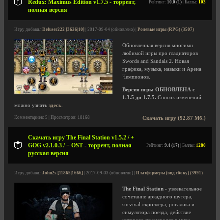
Redux: Maximus Edition v1.7.5 - торрент,
Рейтинг:
10.0 (1)
| Баллы:
103
полная версия
Игру добавил
Defuser222 [3626|10]
| 2017-09-04 (обновлено) |
Ролевые игры (RPG) (3507)
Обновленная версия многими
любимой игры про гладиаторов
Swords and Sandals 2. Новая
графика, музыка, навыки и Арена
Чемпионов.
Версия игры ОБНОВЛЕНА с
1.3.5 до 1.7.5.
Список изменений
можно узнать
здесь
.
Комментариев: 5 | Просмотров: 18168
Скачать игру (92.87 Мб.)
Скачать игру The Final Station v1.5.2 / +
GOG v2.1.0.3 / + OST - торрент, полная
Рейтинг:
9.4 (17)
| Баллы:
1280
русская версия
Игру добавил
John2s [11865|1666]
| 2017-09-03 (обновлено) |
Платформеры (вид сбоку) (3991)
The Final Station
- увлекательное
сочетание аркадного шутера,
survival-скроллера, рогалика и
симулятора поезда, действие