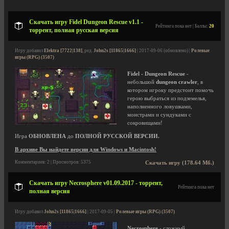
Скачать игру Fidel Dungeon Rescue v1.1 -
Рейтинга пока нет | Баллы:
20
торрент, полная русская версия
Игру добавил
Elektra [7722|138]
, ред.
John2s [11865|1666]
| 2017-09-06 (обновлено) |
Ролевые
игры (RPG) (3507)
Fidel - Dungeon Rescue
-
небольшой
dungeon crawler
, в
котором игроку предстоит помочь
герою выбраться из подземелья,
наполненного ловушками,
монстрами и сундуками с
сокровищами!
Игра
ОБНОВЛЕНА
до
ПОЛНОЙ РУССКОЙ ВЕРСИИ.
В архиве Вы найдете версии для Windows и Macintosh!
Комментариев: 2 | Просмотров: 5375
Скачать игру (178.64 Мб.)
Скачать игру Necrosphere v01.09.2017 - торрент,
Рейтинга пока нет
полная версия
Игру добавил
John2s [11865|1666]
| 2017-09-05 |
Ролевые игры (RPG) (3507)
Necrosphere
- сложный