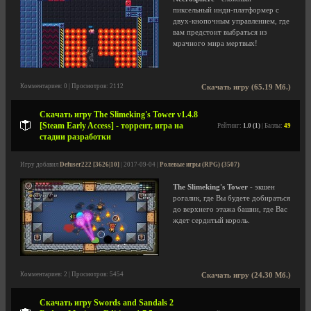
пиксельный инди-платформер с
двух-кнопочным управлением, где
вам предстоит выбраться из
мрачного мира мертвых!
Комментариев: 0 | Просмотров: 2112
Скачать игру (65.19 Мб.)
Скачать игру The Slimeking's Tower v1.4.8
[Steam Early Access] - торрент, игра на
Рейтинг:
1.0 (1)
| Баллы:
49
стадии разработки
Игру добавил
Defuser222 [3626|10]
| 2017-09-04 |
Ролевые игры (RPG) (3507)
The Slimeking's Tower
- экшен
рогалик, где Вы будете добираться
до верхнего этажа башни, где Вас
ждет сердитый король.
Комментариев: 2 | Просмотров: 5454
Скачать игру (24.30 Мб.)
Скачать игру Swords and Sandals 2