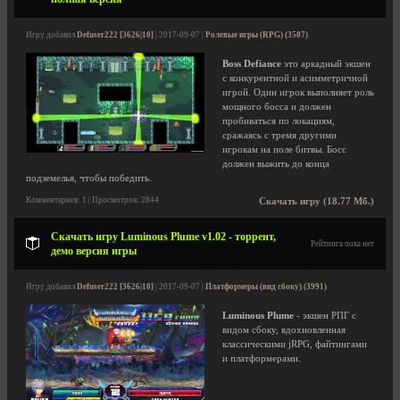
Игру добавил
Defuser222 [3626|10]
| 2017-09-07 |
Ролевые игры (RPG) (3507)
Boss Defiance
это аркадный экшен
с конкурентной и асимметричной
игрой. Один игрок выполняет роль
мощного босса и должен
пробиваться по локациям,
сражаясь с тремя другими
игрокам на поле битвы. Босс
должен выжить до конца
подземелья, чтобы победить.
Комментариев: 1 | Просмотров: 2844
Скачать игру (18.77 Мб.)
Скачать игру Luminous Plume v1.02 - торрент,
Рейтинга пока нет
демо версия игры
Игру добавил
Defuser222 [3626|10]
| 2017-09-07 |
Платформеры (вид сбоку) (3991)
Luminous Plume
- экшен РПГ с
видом сбоку, вдохновленная
классическими jRPG, файтингами
и платформерами.