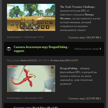
The Trail: Frontier Challenge
-
приключенческая RPG от
известного игродела
Питера
Молинье
, где вы окажетесь в роли
путешественника, который
отправился исследовать
неизведанную страну!
Комментариев: 7 | Просмотров: 10765
Скачать игру (362.09 Мб.)
Скачать бесплатную игру DragonFishing -
Рейтинга пока нет | Баллы:
9
торрент
Игру добавил
Kusko [2563|32]
| 2017-08-16 |
Ролевые игры (RPG) (3507)
DragonFishing
- забавная
фэнтезийная RPG, в которой вы
летаете в небесах на своем
дирижабле, ловя гигантских
драконов!
Комментариев: 2 | Просмотров: 3202
Скачать игру (223.90 Мб.)