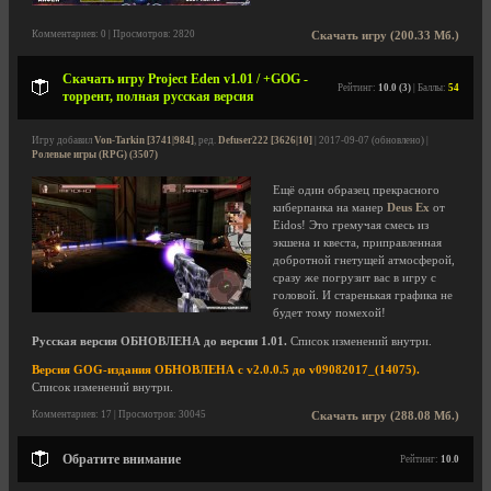
Комментариев: 0 | Просмотров: 2820
Скачать игру (200.33 Мб.)
Скачать игру Project Eden v1.01 / +GOG -
Рейтинг:
10.0 (3)
| Баллы:
54
торрент, полная русская версия
Игру добавил
Von-Tarkin [3741|984]
, ред.
Defuser222 [3626|10]
| 2017-09-07 (обновлено) |
Ролевые игры (RPG) (3507)
Ещё один образец прекрасного
киберпанка на манер
Deus Ex
от
Eidos! Это гремучая смесь из
экшена и квеста, приправленная
добротной гнетущей атмосферой,
сразу же погрузит вас в игру с
головой. И старенькая графика не
будет тому помехой!
Русская версия ОБНОВЛЕНА до версии 1.01.
Список изменений внутри.
Версия GOG-издания ОБНОВЛЕНА с v2.0.0.5 до v09082017_(14075).
Список изменений внутри.
Комментариев: 17 | Просмотров: 30045
Скачать игру (288.08 Мб.)
Обратите внимание
Рейтинг:
10.0