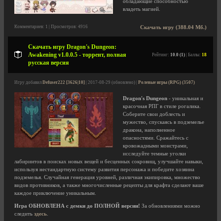
обладающие способностью
владеть магией.
Комментариев: 1 | Просмотров: 4916
Скачать игру (388.04 Мб.)
Скачать игру Dragon's Dungeon:
Awakening v1.0.0.5 - торрент, полная
Рейтинг:
10.0 (1)
| Баллы:
18
русская версия
Игру добавил
Defuser222 [3626|10]
| 2017-08-29 (обновлено) |
Ролевые игры (RPG) (3507)
Dragon's Dungeon
- уникальная и
красочная РПГ в стиле рогалика.
Соберите свои доблесть и
мужество, спускаясь в подземелье
дракона, наполненное
опасностями. Сражайтесь с
кровожадными монстрами,
исследуйте темные уголки
лабиринтов в поисках новых вещей и бесценных сокровищ, улучшайте навыки,
используя нестандартную систему развития персонажа и победите хозяина
подземелья. Случайная генерация уровней, различная экипировка, множество
видов противников, а также многочисленные рецепты для крафта сделают ваше
каждое приключение уникальным.
Игра ОБНОВЛЕНА с демки до ПОЛНОЙ версии!
За обновлениями можно
следить
здесь
.