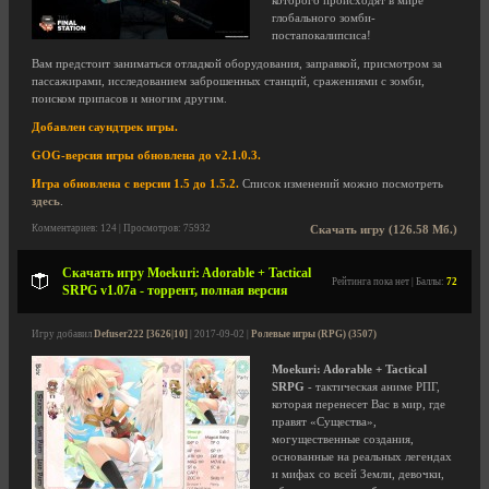
которого происходят в мире
глобального зомби-
постапокалипсиса!
Вам предстоит заниматься отладкой оборудования, заправкой, присмотром за
пассажирами, исследованием заброшенных станций, сражениями с зомби,
поиском припасов и многим другим.
Добавлен саундтрек игры.
GOG-версия игры обновлена до v2.1.0.3.
Игра обновлена с версии 1.5 до 1.5.2.
Список изменений можно посмотреть
здесь
.
Комментариев: 124 | Просмотров: 75932
Скачать игру (126.58 Мб.)
Скачать игру Moekuri: Adorable + Tactical
Рейтинга пока нет | Баллы:
72
SRPG v1.07a - торрент, полная версия
Игру добавил
Defuser222 [3626|10]
| 2017-09-02 |
Ролевые игры (RPG) (3507)
Moekuri: Adorable + Tactical
SRPG
- тактическая аниме РПГ,
которая перенесет Вас в мир, где
правят «Существа»,
могущественные создания,
основанные на реальных легендах
и мифах со всей Земли, девочки,