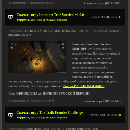
Комментариев: 5 | Просмотров: 16288
Скачать игру (61.91 Мб.)
Скачать игру Immune: True Survival v1.0.0 -
Рейтинг:
9.7 (3)
| Баллы:
13
торрент, полная русская версия
Игру добавил
Elektra [7722|138]
, ред.
John2s [11865|1666]
| 2017-08-18 (обновлено) |
Ролевые
игры (RPG) (3507)
Immune
-
Sandbox Survival
MMORPG
от независимого
разработчика. Вас ждет открытый
мир, тонны лута, множество
врагов, начиная от обычных
неигровых персонажей и
заканчивая другими игроками и
многое другое. Занимайтесь
исследованиями, поисками ресурсов и обустройством своего дома. Как долго
сможете Вы прожить в мире
Immune
?
Уже на РУССКОМ ЯЗЫКЕ!
Игра
ОБНОВЛЕНА
до
ПОЛНОЙ РУССКОЙ ВЕРСИИ.
Комментариев: 32 | Просмотров: 53939
Скачать игру (109.65 Мб.)
Скачать игру The Trail: Frontier Challenge -
Рейтинг:
10.0 (1)
| Баллы:
18
торрент, полная русская версия
Игру добавил
John2s [11865|1666]
| 2017-08-16 |
Ролевые игры (RPG) (3507)