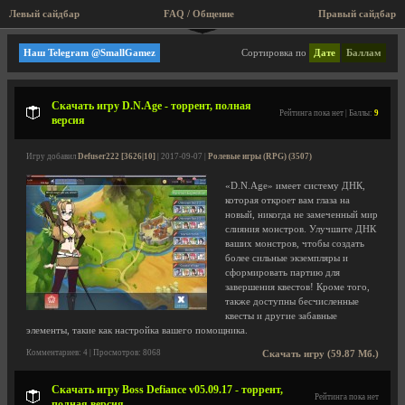
Левый сайдбар
FAQ / Общение
Правый сайдбар
Ролевые игры (RPG)
Наш Telegram @SmallGamez
Сортировка по
Дате
Баллам
Скачать игру D.N.Age - торрент, полная
Рейтинга пока нет | Баллы:
9
версия
Игру добавил
Defuser222 [3626|10]
| 2017-09-07 |
Ролевые игры (RPG) (3507)
«D.N.Age» имеет систему ДНК,
которая откроет вам глаза на
новый, никогда не замеченный мир
слияния монстров. Улучшите ДНК
ваших монстров, чтобы создать
более сильные экземпляры и
сформировать партию для
завершения квестов! Кроме того,
также доступны бесчисленные
квесты и другие забавные
элементы, такие как настройка вашего помощника.
Комментариев: 4 | Просмотров: 8068
Скачать игру (59.87 Мб.)
Скачать игру Boss Defiance v05.09.17 - торрент,
Рейтинга пока нет
полная версия