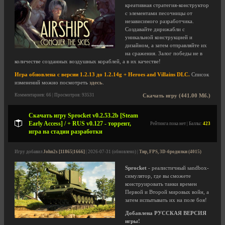
креативная стратегия-конструктор
с элементами песочницы от
независимого разработчика.
Создавайте дирижабли с
уникальной конструкцией и
дизайном, а затем отправляйте их
на сражения. Залог победы не в
количестве созданных воздушных кораблей, а в их качестве!
Игра обновлена с версии 1.2.13 до 1.2.14g + Heroes and Villains DLC.
Список
изменений можно посмотреть
здесь
.
Комментариев: 66 | Просмотров: 93531
Скачать игру (441.00 Мб.)
Скачать игру Sprocket v0.2.53.2b [Steam
Early Access] / + RUS v0.127 - торрент,
Рейтинга пока нет | Баллы:
423
игра на стадии разработки
Игру добавил
John2s [11865|1666]
| 2026-07-31 (обновлено) |
Тир, FPS, 3D-бродилки (4015)
Sprocket
- реалистичный sandbox-
симулятор, где вы сможете
конструировать танки времен
Первой и Второй мировых войн, а
затем испытывать их на поле боя!
Добавлена РУССКАЯ ВЕРСИЯ
игры!