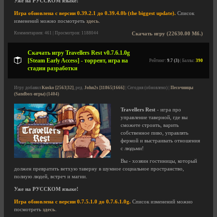
Уже на РУССКОМ языке!
Игра обновлена с версии 0.39.2.1 до 0.39.4.0b (the biggest update).
Список
изменений можно посмотреть
здесь
.
Комментариев: 461 | Просмотров: 1188044
Скачать игру (22630.00 Мб.)
Скачать игру Travellers Rest v0.7.6.1.0g
[Steam Early Access] - торрент, игра на
Рейтинг:
9.7 (3)
| Баллы:
390
стадии разработки
Игру добавил
Kusko [2563|32]
, ред.
John2s [11865|1666]
| Сегодня (обновлено) |
Песочницы
(Sandbox-игры) (1404)
Travellers Rest
- игра про
управление таверной, где вы
сможете строить, варить
собственное пиво, управлять
фермой и выстраивать отношения
с людьми!
Вы - хозяин гостиницы, который
должен превратить ветхую таверну в шумное социальное пространство,
полную людей, встреч и магии.
Уже на РУССКОМ языке!
Игра обновлена с версии 0.7.5.1.0 до 0.7.6.1.0g.
Список изменений можно
посмотреть
здесь
.