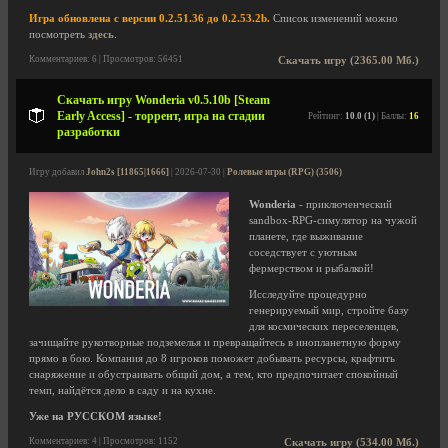
Игра обновлена с версии 0.2.51.36 до 0.2.53.2b.
Список изменений можно
посмотреть
здесь
.
Комментариев: 6 | Просмотров: 56451
Скачать игру (2365.00 Мб.)
Скачать игру Wonderia v0.5.10b [Steam
Early Access] - торрент, игра на стадии
Рейтинг:
10.0 (1)
| Баллы:
16
разработки
Игру добавил
John2s [11865|1666]
| 2026-07-30 |
Ролевые игры (RPG) (3506)
Wonderia
- приключенческий
sandbox-RPG-симулятор на чужой
планете, где выживание
соседствует с уютным
фермерством и рыбалкой!
Исследуйте процедурно
генерируемый мир, стройте базу
для космических переселенцев,
зачищайте рукотворные подземелья и превращайтесь в инопланетную форму
прямо в бою. Компания до 8 игроков поможет добывать ресурсы, крафтить
снаряжение и обустраивать общий дом, а тем, кто предпочитает спокойный
темп, найдётся дело в саду и на кухне.
Уже на РУССКОМ языке!
Комментариев: 4 | Просмотров: 1152
Скачать игру (534.00 Мб.)