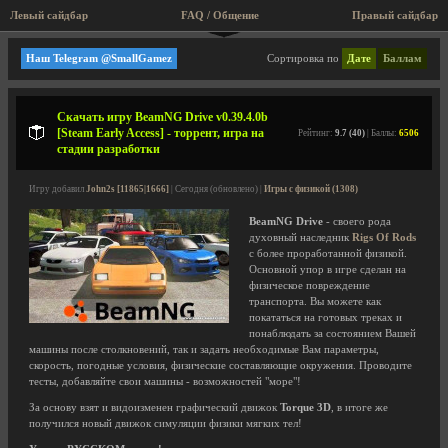
Левый сайдбар
FAQ / Общение
Пра
Песочницы (Sandbox-игры)
Наш Telegram @SmallGamez
Сортировка по
Дате
Баллам
Скачать игру BeamNG Drive v0.39.4.0b
[Steam Early Access] - торрент, игра на
Рейтинг:
9.7 (40)
| Баллы:
6506
стадии разработки
Игру добавил
John2s [11865|1666]
| Сегодня (обновлено) |
Игры с физикой (1308)
BeamNG Drive
- своего рода
духовный наследник
Rigs Of Rods
с более проработанной физикой.
Основной упор в игре сделан на
физическое повреждение
транспорта. Вы можете как
покататься на готовых треках и
понаблюдать за состоянием Вашей
машины после столкновений, так и задать необходимые Вам параметры,
скорость, погодные условия, физические составляющие окружения. Проводите
тесты, добавляйте свои машины - возможностей "море"!
За основу взят и видоизменен графический движок
Torque 3D
, в итоге же
получился новый движок симуляции физики мягких тел!