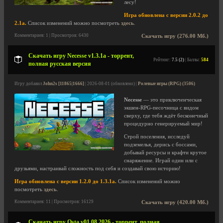
лесу!
Игра обновлена с версии 2.0.2 до
2.1a.
Список изменений можно посмотреть
здесь
.
Комментариев: 1 | Просмотров: 6430
Скачать игру (276.00 Мб.)
Скачать игру Necesse v1.3.1a - торрент,
Рейтинг:
7.5 (2)
| Баллы:
584
полная русская версия
Игру добавил
John2s [11865|1666]
| 2026-08-01 (обновлено) |
Ролевые игры (RPG) (3506)
Necesse
— это приключенческая
экшен-RPG-песочница с видом
сверху, где тебя ждёт бесконечный
процедурно генерируемый мир!
Строй поселения, исследуй
подземелья, дерись с боссами,
добывай ресурсы и крафти крутое
снаряжение. Играй один или с
друзьями, настраивай сложность под себя и создавай свою историю!
Игра обновлена с версии 1.2.0 до 1.3.1a.
Список изменений можно
посмотреть
здесь
.
Комментариев: 11 | Просмотров: 16129
Скачать игру (420.00 Мб.)
Скачать игру Osta v01.08.2026 - торрент, полная