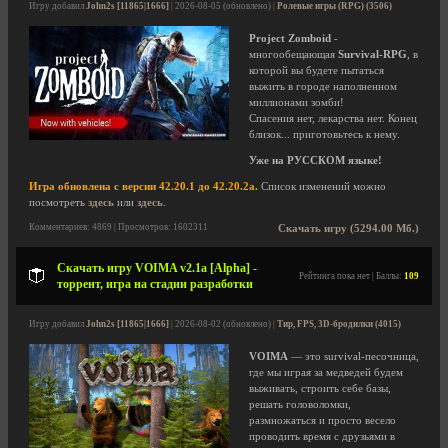
Игру добавил
John2s [11865|1666]
| 2026-08-05 (обновлено) |
Ролевые игры (RPG) (3506)
Project Zomboid
-
многообещающая
Survival-RPG
, в
которой вы будете пытаться
выжить в городе наполненном
миллионами зомби!
Спасения нет, лекарства нет. Конец
близок... приготовьтесь к нему.
Уже на РУССКОМ языке!
Игра обновлена с версии 42.20.1 до 42.20.2a.
Список изменений можно
посмотреть
здесь
или
здесь
.
Комментариев: 4869 | Просмотров: 1602311
Скачать игру (5294.00 Мб.)
Скачать игру VOIMA v2.1a [Alpha] -
Рейтинга пока нет | Баллы:
109
торрент, игра на стадии разработки
Игру добавил
John2s [11865|1666]
| 2026-08-02 (обновлено) |
Тир, FPS, 3D-бродилки (4015)
VOIMA
— это survival-песочница,
где мы играя за медведей будем
выживать, строить себе базы,
решать головоломки,
размножаться и просто весело
проводить время с друзьями в