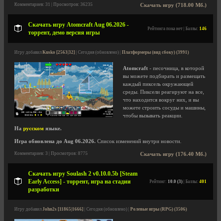
Комментариев: 31 | Просмотров: 36235
Скачать игру (718.00 Мб.)
Скачать игру Atomcraft Aug 06.2026 -
Рейтинга пока нет | Баллы:
146
торрент, демо версия игры
Игру добавил
Kusko [2563|32]
| Сегодня (обновлено) |
Платформеры (вид сбоку) (3991)
Atomcraft
- песочница, в которой
вы можете подбирать и размещать
каждый пиксель окружающей
среды. Пиксели реагируют на все,
что находится вокруг них, и вы
можете строить сосуды и машины,
чтобы вызывать реакции.
На
русском
языке.
Игра обновлена до Aug 06.2026.
Список изменений внутри новости.
Комментариев: 3 | Просмотров: 8775
Скачать игру (176.40 Мб.)
Скачать игру Soulash 2 v0.10.0.5b [Steam
Early Access] - торрент, игра на стадии
Рейтинг:
10.0 (3)
| Баллы:
401
разработки
Игру добавил
John2s [11865|1666]
| Сегодня (обновлено) |
Ролевые игры (RPG) (3506)