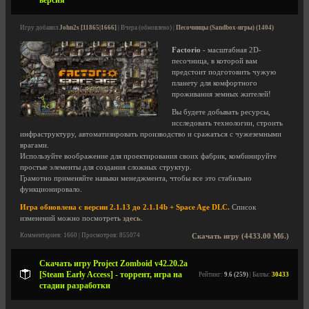
версия
Игру добавил
John2s [11865|1666]
| Вчера (обновлено) |
Песочницы (Sandbox-игры) (1404)
Factorio
- масштабная 2D-
песочница, в которой вам
предстоит подготовить чужую
планету для комфортного
проживания земных жителей!
Вы будете добывать ресурсы,
исследовать технологии, строить
инфраструктуру, автоматизировать производство и сражаться с чужеземными
врагами.
Используйте воображение для проектирования своих фабрик, комбинируйте
простые элементы для создания сложных структур.
Грамотно применяйте навыки менеджмента, чтобы все это стабильно
функционировало.
Игра обновлена с версии 2.1.13 до 2.1.14b + Space Age DLC.
Список
изменений можно посмотреть
здесь
.
Комментариев: 1660 | Просмотров: 855074
Скачать игру (4433.00 Мб.)
Скачать игру Project Zomboid v42.20.2a
[Steam Early Access] - торрент, игра на
Рейтинг:
9.6 (259)
| Баллы:
30433
стадии разработки