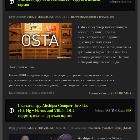
Рейтинга пока нет
версия
Игру добавил
John2s [11865|1666]
| 2026-08-01 |
Песочницы (Sandbox-игры) (1404)
Osta
- симулятор коллекционера
военной техники, где ты
путешествуешь по Европе и
другим уголкам света с
металлоискателем, заглядываешь на
аукционы и барахолки в поисках
находок разных эпох - от Первой
и Второй мировых войн до
Холодной войны!
Более 1000 предметов ждут реставрации: ржавчину нужно счищать,
утраченные детали - искать и восстанавливать, а готовые экспонаты -
расставлять в собственном доме, превращая его в личный музей.
Комментариев: 0 | Просмотров: 983
Скачать игру (517.00 Мб.)
Скачать игру Airships: Conquer the Skies
v1.2.14g + Heroes and Villains DLC -
Рейтинг:
9.8 (15)
| Баллы:
849
торрент, полная русская версия
Игру добавил
John2s [11865|1666]
| 2026-08-01 (обновлено) |
Песочницы (Sandbox-игры) (1404)
Airships: Conquer the Skies
-