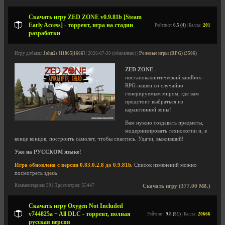
Скачать игру ZED ZONE v0.9.81b [Steam
Early Access] - торрент, игра на стадии
Рейтинг:
6.5 (4)
| Баллы:
201
разработки
Игру добавил
John2s [11865|1666]
| 2026-07-30 (обновлено) |
Ролевые игры (RPG) (3506)
ZED ZONE
-
постапокалиптический sandbox-
RPG-экшен со случайно
генерируемым миром, где вам
предстоит выбраться из
карантинной зоны!
Вам нужно создавать предметы,
модернизировать технологии и, в
конце концов, построить самолет, чтобы спастись. Удачи, выживший!
Уже на РУССКОМ языке!
Игра обновлена с версии 0.83.0.2.8 до 0.9.81b.
Список изменений можно
посмотреть
здесь
.
Комментариев: 39 | Просмотров: 55447
Скачать игру (377.00 Мб.)
Скачать игру Oxygen Not Included
v744825a + All DLC - торрент, полная
Рейтинг:
9.8 (51)
| Баллы:
20666
русская версия