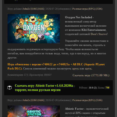
Игру добавил
John2s [11865|1666]
| 2026-07-29 (обновлено) |
Ролевые игры (RPG) (3506)
Oxygen Not Included
-
великолепный симулятор
выживания космической колонии
от компании
Klei Entertainment
,
создателей хитовой
Don't Starve
!
Управляйте своими колонистами и
помогайте им копать, строить и
поддерживать подземную астероидную базу. Чтобы ваши колонисты не
погибли, вам понадобятся не только вода, тепло, еда и кислород, но и многое
другое.
Игра обновлена с версии v740622 до v744825a + All DLC (Aquatic PLanet
Pack DLC).
Список изменений можно посмотреть
здесь
или
здесь
.
Комментариев: 573 | Просмотров: 390437
Скачать игру (1771.00 Мб.)
Скачать игру Abiotic Factor v1.4.0.28206a -
Рейтинг:
10.0 (2)
| Баллы:
798
торрент, полная русская версия
Игру добавил
John2s [11865|1666]
| 2026-07-28 (обновлено) |
Ролевые игры (RPG) (3506)
Abiotic Factor
- приключенческий
survival-RPG-экшен с открытым