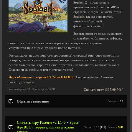
Soulash 2
- продолжение
приключенческой sandbox-RPG-
стратегии с roguelike элементами
Soulash
, где вы отправитесь
покорять обширный
фантастический мир!
Бросьте вызов грозным существам,
создавайте необычные артефакты,
сколотите состояние в качестве торговца или вора или постройте
монументальную пирамиду среди песков пустыни.
Вас ожидают: процедурно сгенерированный открытый мир, смоделированная
история, система развития навыков, настраиваемые способности, крафт на
основе материалов, строительство, торговля и возможность тотального хаоса.
Спасете ли вы свой мир или уничтожите его?
Игра обновлена с версии 0.9.24 до 0.10.0.5b.
Список изменений можно
посмотреть
здесь
.
Комментариев: 18 | Просмотров: 56291
Скачать игру (397.00 Мб.)
Обратите внимание
Рейтинг:
10.0
Скачать игру Factorio v2.1.14b + Space
Age DLC - торрент, полная русская
Рейтинг:
10.0 (122)
| Баллы:
47286