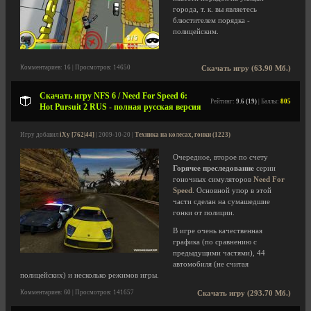
города, т. к. вы являетесь
блюстителем порядка -
полицейским.
Комментариев: 16 | Просмотров: 14650
Скачать игру (63.90 Мб.)
Скачать игру NFS 6 / Need For Speed 6:
Рейтинг:
9.6 (19)
| Баллы:
805
Hot Pursuit 2 RUS - полная русская версия
Игру добавил
iXy [762|44]
| 2009-10-20 |
Техника на колесах, гонки (1223)
Очередное, второе по счету
Горячее преследование
серии
гоночных симуляторов
Need For
Speed
. Основной упор в этой
части сделан на сумашедшие
гонки от полиции.
В игре очень качественная
графика (по сравнению с
предыдущими частями), 44
автомобиля (не считая
полицейских) и несколько режимов игры.
Комментариев: 60 | Просмотров: 141657
Скачать игру (293.70 Мб.)