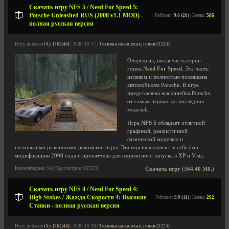
Скачать игру NFS 5 / Need For Speed 5:
Porsche Unleashed RUS (2008 v1.1 MOD) -
Рейтинг:
9.6 (20)
| Баллы:
586
полная русская версия
Игру добавил
iXy [762|44]
| 2009-10-17 |
Техника на колесах, гонки (1223)
Очередная, пятая часть серии
гонок
Need For Speed
. Эта часть
целиком и полностью посвящена
автомобилям Porsche. В игре
представлена вся линейка Porsche,
от самых первых до последних
моделей.
Игра
NFS 5
обладает отличной
графикой, реалистичной
физической моделью и
несколькими различными режимами игры. Эта версия включает в себя фан-
модификацию 2008 года и пропатчена для корректного запуска в ХР и Vista.
Комментариев: 54 | Просмотров: 165278
Скачать игру (364.40 Мб.)
Скачать игру NFS 4 / Need For Speed 4:
High Stakes / Жажда Скорости 4: Высокие
Рейтинг:
9.9 (11)
| Баллы:
292
Ставки - полная русская версия
Игру добавил
iXy [762|44]
| 2009-10-16 |
Техника на колесах, гонки (1223)