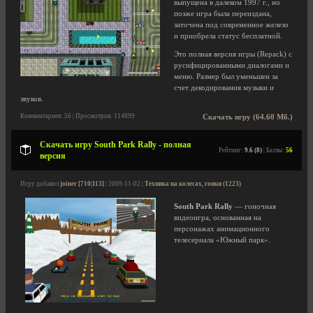
выпущена в далеком 1997 г., но
позже игра была переиздана,
заточена под современное железо
и приобрела статус бесплатной.
Это полная версия игры (Repack) с
русифицированными диалогами и
меню. Размер был уменьшен за
счет декодирования музыки и
звуков.
Комментариев: 56 | Просмотров: 114899
Скачать игру (64.60 Мб.)
Скачать игру South Park Rally - полная
Рейтинг:
9.6 (8)
| Баллы:
56
версия
Игру добавил
joiner [710|113]
| 2009-11-02 |
Техника на колесах, гонки (1223)
South Park Rally
— гоночная
видеоигра, основанная на
персонажах анимационного
телесериала «Южный парк».