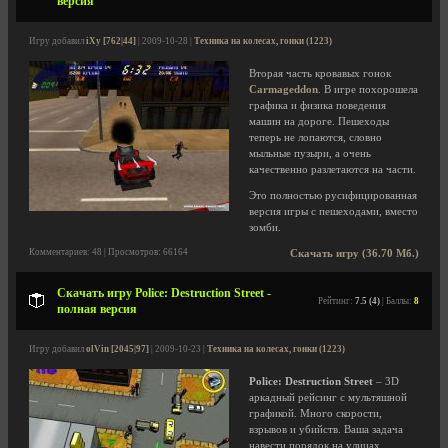
версия
Игру добавил
iXy [762|44]
| 2009-10-28 |
Техника на колесах, гонки (1223)
Вторая часть кровавых гонок
Carmageddon
. В игре похорошела
графика и физика поведения
машин на дороге. Пешеходы
теперь не лопаются, словно
мыльные пузыри, а очень
качественно разлетаются на части.
Это полностью русифицированная
версия игры с пешеходами, вместо
зомби.
Комментариев: 48 | Просмотров: 66164
Скачать игру (36.70 Мб.)
Скачать игру Police: Destruction Street -
Рейтинг:
7.5 (4)
| Баллы:
8
полная версия
Игру добавил
olVin [2045|97]
| 2009-10-23 |
Техника на колесах, гонки (1223)
Police: Destruction Street
– 3D
аркадный рейсинг с мультяшной
графикой. Много скорости,
взрывов и убийств. Ваша задача
навести порядок на улицах