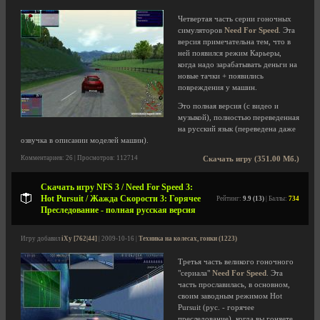
Четвертая часть серии гоночных
симуляторов
Need For Speed
. Эта
версия примечательна тем, что в
ней появился режим Карьеры,
когда надо зарабатывать деньги на
новые тачки + появились
повреждения у машин.
Это полная версия (с видео и
музыкой), полностью переведенная
на русский язык (переведена даже
озвучка в описании моделей машин).
Комментариев: 26 | Просмотров: 112714
Скачать игру (351.00 Мб.)
Скачать игру NFS 3 / Need For Speed 3:
Hot Pursuit / Жажда Скорости 3: Горячее
Рейтинг:
9.9 (13)
| Баллы:
734
Преследование - полная русская версия
Игру добавил
iXy [762|44]
| 2009-10-16 |
Техника на колесах, гонки (1223)
Третья часть великого гоночного
"сериала"
Need For Speed
. Эта
часть прославилась, в основном,
своим заводным режимом Hot
Pursuit (рус. - горячее
преследование), когда вы гоняете