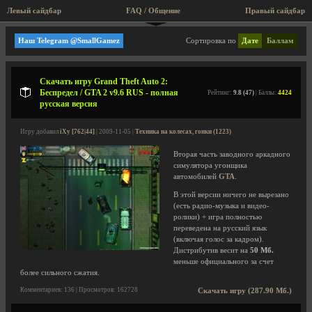
Левый сайдбар
FAQ / Общение
Правый сайдбар
Техника на колесах, гонки
Наш Telegram @SmallGamez
Сортировка по
Дате
Баллам
Скачать игру Grand Theft Auto 2:
Беспредел / GTA 2 v9.6 RUS - полная
Рейтинг:
9.8 (47)
| Баллы:
4424
русская версия
Игру добавил
iXy [762|44]
| 2009-11-05 |
Техника на колесах, гонки (1223)
Вторая часть заводного аркадного
симулятора угонщика
автомобилей
GTA
.
В этой версии ничего не вырезано
(есть радио-музыка и видео-
ролики) + игра полностью
переведена на русский язык
(включая голос за кадром).
Дистрибутив весит на
50 Мб.
меньше официального за счет
более сильного сжатия.
Комментариев: 136 | Просмотров: 162728
Скачать игру (287.90 Мб.)