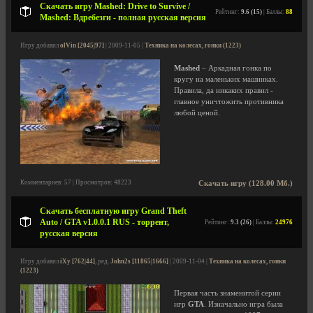
Скачать игру Mashed: Drive to Survive /
Рейтинг:
9.6 (15)
| Баллы:
88
Mashed: Вдребезги - полная русская версия
Игру добавил
olVin [2045|97]
| 2009-11-05 |
Техника на колесах, гонки (1223)
Mashed
– Аркадная гонка по
кругу на маленьких машинках.
Правила, да никаких правил -
главное уничтожить противника
любой ценой.
Комментариев: 57 | Просмотров: 48223
Скачать игру (128.00 Мб.)
Скачать бесплатную игру Grand Theft
Auto / GTA v1.0.0.1 RUS - торрент,
Рейтинг:
9.3 (26)
| Баллы:
24976
русская версия
Игру добавил
iXy [762|44]
, ред.
John2s [11865|1666]
| 2009-11-04 |
Техника на колесах, гонки
(1223)
Первая часть знаменитой серии
игр
GTA
. Изначально игра была