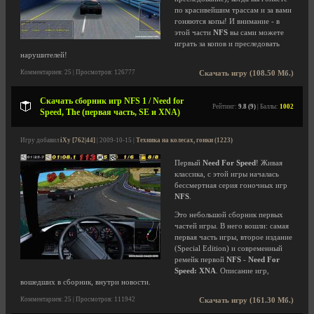
по красивейшим трассам и за вами
гоняются копы! И внимание - в
этой части
NFS
вы сами можете
играть за копов и преследовать
нарушителей!
Комментариев: 25 | Просмотров: 126777
Скачать игру (108.50 Мб.)
Скачать сборник игр NFS 1 / Need for
Рейтинг:
9.8 (9)
| Баллы:
1002
Speed, The (первая часть, SE и XNA)
Игру добавил
iXy [762|44]
| 2009-10-15 |
Техника на колесах, гонки (1223)
Первый
Need For Speed
! Живая
классика, с этой игры началась
бессмертная серия гоночных игр
NFS
.
Это небольшой сборник первых
частей игры. В него вошли: самая
первая часть игры, второе издание
(Special Edition) и современный
ремейк первой
NFS
-
Need For
Speed: XNA
. Описание игр,
вошедших в сборник, внутри новости.
Комментариев: 25 | Просмотров: 111942
Скачать игру (161.30 Мб.)