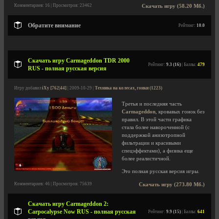
Комментариев: 16 | Просмотров: 23462
Скачать игру (58.20 Мб.)
Обратите внимание
Рейтинг:
10.0
Скачать игру Carmageddon TDR 2000
Рейтинг:
9.3 (16)
| Баллы:
479
RUS - полная русская версия
Игру добавил
iXy [762|44]
| 2009-10-29 |
Техника на колесах, гонки (1223)
Третья и последняя часть
Carmageddon
, кровавых гонок без
правил. В этой части графика
стала более навороченной (с
поддержкой анизотропной
фильтрации и красивыми
спецэффектами), а физика еще
более реалистичной.
Это полная русская версия игры.
Комментариев: 46 | Просмотров: 75639
Скачать игру (273.80 Мб.)
Скачать игру Carmageddon 2:
Carpocalypse Now RUS - полная русская
Рейтинг:
9.9 (15)
| Баллы:
641