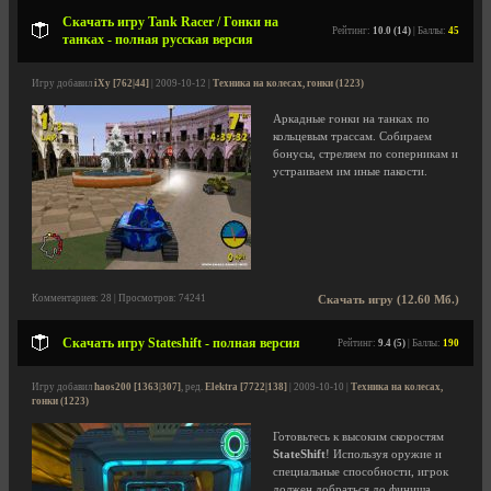
Скачать игру Tank Racer / Гонки на
Рейтинг:
10.0 (14)
| Баллы:
45
танках - полная русская версия
Игру добавил
iXy [762|44]
| 2009-10-12 |
Техника на колесах, гонки (1223)
Аркадные гонки на танках по
кольцевым трассам. Собираем
бонусы, стреляем по соперникам и
устраиваем им иные пакости.
Комментариев: 28 | Просмотров: 74241
Скачать игру (12.60 Мб.)
Скачать игру Stateshift - полная версия
Рейтинг:
9.4 (5)
| Баллы:
190
Игру добавил
haos200 [1363|307]
, ред.
Elektra [7722|138]
| 2009-10-10 |
Техника на колесах,
гонки (1223)
Готовьтесь к высоким скоростям
StateShift
! Используя оружие и
специальные способности, игрок
должен добраться до финиша