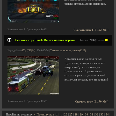
раньше пятнадцати противников.
Комментариев: 7 | Просмотров: 14401
Скачать игру (161.92 Мб.)
Скачать игру Truck Racer - полная версия
Рейтинг:
7.0 (2)
| Баллы:
118
Игру добавил
iXy [762|44]
| 2009-10-06 |
Техника на колесах, гонки (1223)
Аркадная гонка на различных
грузовиках, пожарных машинах,
микроавтобусах и хаммерах.
Прокатитесь по 8 уникальным
трассам в разных уголках нашей
планеты и докажи, что ты лучший!
Комментариев: 2 | Просмотров: 12583
Скачать игру (81.70 Мб.)
Перейти на страницу:
< Предыдущая
|
1
| ... |
26
|
27
|
28
|
29
|
30
|
31
|
32
|
33
|
34
|