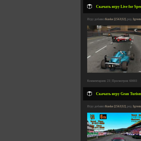
Скачать игру Live for Spe
Игру добавил
Kusko [2563|32]
, ред.
Igrom
Комментариев: 23 | Просмотров: 60003
Скачать игру Gran Turism
Игру добавил
Kusko [2563|32]
, ред.
Igrom