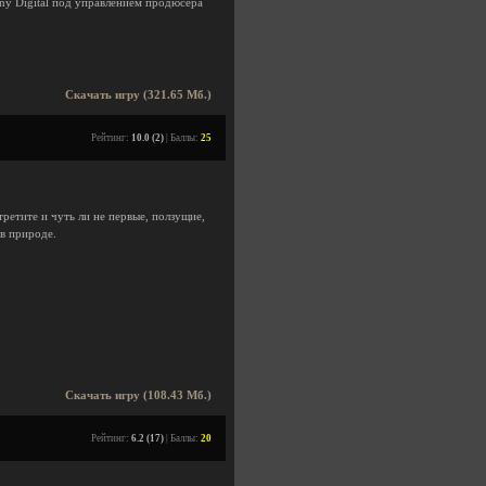
ny Digital под управлением продюсера
Скачать игру (321.65 Мб.)
Рейтинг:
10.0 (2)
| Баллы:
25
ретите и чуть ли не первые, ползущие,
в природе.
Скачать игру (108.43 Мб.)
Рейтинг:
6.2 (17)
| Баллы:
20