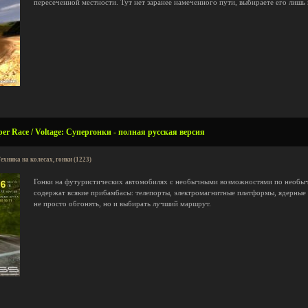
пересеченной местности. Тут нет заранее намеченного пути, выбираете его лишь 
per Race / Voltage: Супергонки - полная русская версия
ехника на колесах, гонки (1223)
Гонки на футуристических автомобилях с необычными возможностями по необыч
содержат всякие прибамбасы: телепорты, электромагнитные платформы, ядерные 
не просто обгонять, но и выбирать лучший маршрут.