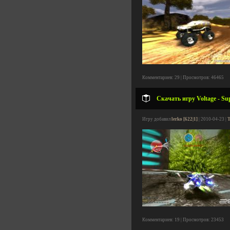
Комментариев: 29 | Просмотров: 46465
Скачать игру Voltage - Su
Игру добавил
lerko [622|1]
| 2010-04-23 |
Т
Комментариев: 19 | Просмотров: 23453