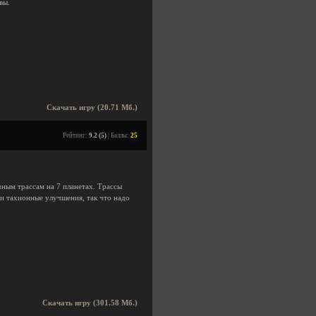
вы.
Скачать игру (20.71 Мб.)
Рейтинг:
9.2 (5)
| Баллы:
25
ным трассам на 7 планетах. Трассы
и тахионные улучшения, так что надо
Скачать игру (301.58 Мб.)