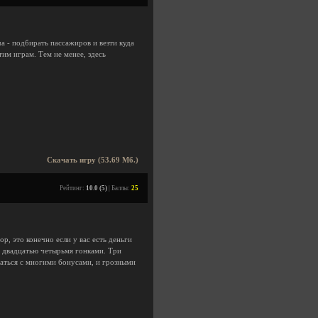
ча - подбирать пассажиров и везти куда
тим играм. Тем не менее, здесь
Скачать игру (53.69 Мб.)
Рейтинг:
10.0 (5)
| Баллы:
25
р, это конечно если у вас есть деньги
с двадцатью четырьмя гонками. Три
чаться с многими бонусами, и грозными
.