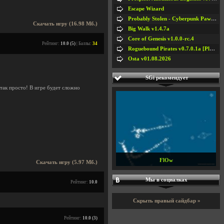
Escape Wizard
Probably Stolen - Cyberpunk Pawnshop Simulator v048c [Playtest]
Скачать игру (16.98 Мб.)
Big Walk v1.4.7a
Core of Genesis v1.0.0-rc.4
Рейтинг:
10.0 (5)
| Баллы:
34
Roguebound Pirates v0.7.0.1a [Playtest]
Osta v01.08.2026
SGi рекомендует
 так просто! В игре будет сложно
FlOw
Скачать игру (5.97 Мб.)
Мы в социалках
Рейтинг:
10.0
Скрыть правый сайдбар »
Рейтинг:
10.0 (3)