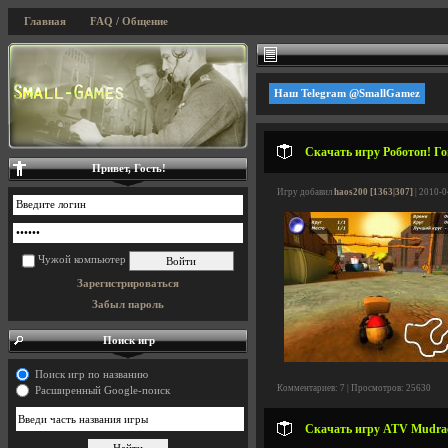
Главная
FAQ / Общение
Наш Telegram @SmallGamez
Скачать игру Роботоп! Го
Привет, Гость!
Игру добавил
haos200 [1363|307]
| 2010-0
Чужой компьютер
Зарегистрироваться
Забыл пароль
Поиск игр
Поиск игр по названию
Комментариев: 7 | Просмотров: 25630
Расширенный Google-поиск
Скачать игру ATV Mudrac