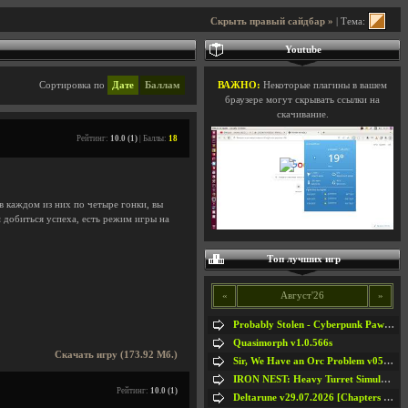
Скрыть правый сайдбар »
| Тема:
Youtube
Сортировка по
Дате
Баллам
ВАЖНО:
Некоторые плагины в вашем
браузере могут скрывать ссылки на
скачивание.
Рейтинг:
10.0 (1)
| Баллы:
18
 в каждом из них по четыре гонки, вы
 добиться успеха, есть режим игры на
Топ лучших игр
«
Август'26
»
Probably Stolen - Cyberpunk Pawnshop Simulator v048c [Playtest]
Quasimorph v1.0.566s
Скачать игру (173.92 Мб.)
Sir, We Have an Orc Problem v05.08.2026
IRON NEST: Heavy Turret Simulator v1.0a
Рейтинг:
10.0 (1)
Deltarune v29.07.2026 [Chapters 1-5] / + RUS [Chapters 1-5]