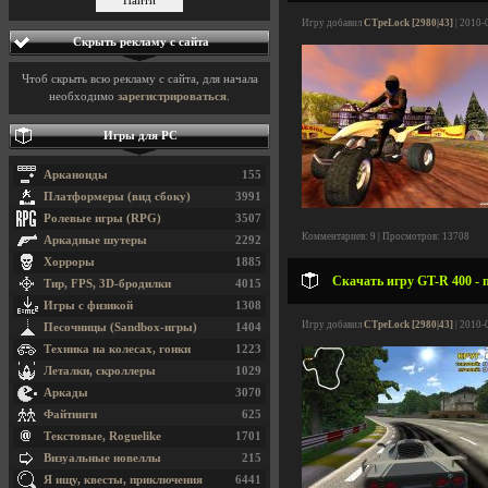
Игру добавил
CTpeLock [2980|43]
| 2010-
Скрыть рекламу с сайта
Чтоб скрыть всю рекламу с сайта, для начала
необходимо
зарегистрироваться
.
Игры для PC
Арканоиды
155
Платформеры (вид сбоку)
3991
Ролевые игры (RPG)
3507
Комментариев: 9 | Просмотров: 13708
Аркадные шутеры
2292
Хорроры
1885
Скачать игру GT-R 400 - 
Тир, FPS, 3D-бродилки
4015
Игры с физикой
1308
Игру добавил
CTpeLock [2980|43]
| 2010-
Песочницы (Sandbox-игры)
1404
Техника на колесах, гонки
1223
Леталки, скроллеры
1029
Аркады
3070
Файтинги
625
Текстовые, Roguelike
1701
Визуальные новеллы
215
Я ищу, квесты, приключения
6441