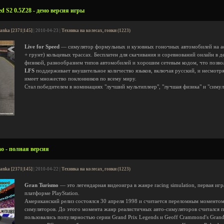
ed S2 0.5Z28 - демо версия игры
anka [2371|145]
| 2010-04-23 |
Техника на колесах, гонки (1223)
Live for Speed
— симулятор формульных и кузовных гоночных автомобилей на ас
+ грунт) кольцевых трассах. Бесплатен для скачивания и соревнований онлайн в 
физикой, разнообразием типов автомобилей и хорошим сетевым кодом, что позвол
LFS
поддерживает внушительное количество языков, включая русский, и несмотр
имеет множество поклонников по всему миру.
Стал победителем в номинациях "лучший мультиплеер", "лучшая физика" и "симул
o - полная версия
anka [2371|145]
| 2010-04-22 |
Техника на колесах, гонки (1223)
Gran Turismo
— это легендарная видеоигра в жанре racing simulation, первая иг
платформе PlayStation.
Американский релиз состоялся 30 апреля 1998 и считается переломным моментом
симуляторов. До этого момента жанр реалистичных авто-симуляторов считался пр
пользовались популярностью серии Grand Prix Legends и Geoff Crammond's Grand 