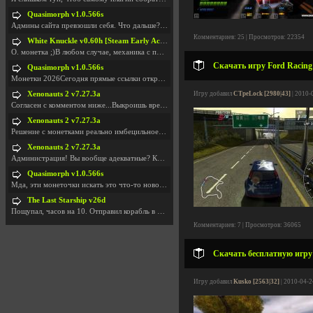
Quasimorph v1.0.566s
Админы сайта превзошли себя. Что дальше? Засунь се
Комментариев: 25 | Просмотров: 22354
White Knuckle v0.60h [Steam Early Access]
О. монетка ;)В любом случае, механика с поиском мо
Скачать игру Ford Racing
Quasimorph v1.0.566s
Монетки 2026Сегодня прямые ссылки открываются посл
Xenonauts 2 v7.27.3a
Игру добавил
CTpeLock [2980|43]
| 2010-
Согласен с комментом ниже...Выкроишь время чтобы з
Xenonauts 2 v7.27.3a
Решение с монетками реально имбецильное. Как сдела
Xenonauts 2 v7.27.3a
Администрация! Вы вообще адекватные? Какие монетки
Quasimorph v1.0.566s
Мда, эти монеточки искать это что-то новое в сфере
The Last Starship v26d
Пощупал, часов на 10. Отправил корабль в другую Га
Комментариев: 7 | Просмотров: 36065
Скачать бесплатную игру 
Игру добавил
Kusko [2563|32]
| 2010-04-2