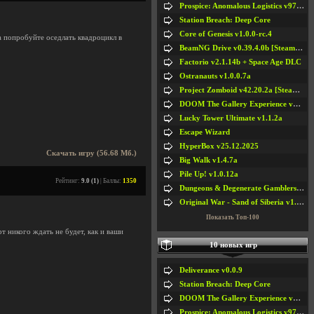
Prospice: Anomalous Logistics v97 [Playtest]
Station Breach: Deep Core
Core of Genesis v1.0.0-rc.4
а попробуйте оседлать квадроцикл в
BeamNG Drive v0.39.4.0b [Steam Early Access]
Factorio v2.1.14b + Space Age DLC
Ostranauts v1.0.0.7a
Project Zomboid v42.20.2a [Steam Early Access]
DOOM The Gallery Experience v1.4.2
Lucky Tower Ultimate v1.1.2a
Escape Wizard
HyperBox v25.12.2025
Скачать игру (56.68 Мб.)
Big Walk v1.4.7a
Pile Up! v1.0.12a
Рейтинг:
9.0 (1)
| Баллы:
1350
Dungeons & Degenerate Gamblers v2.0.2a
Original War - Sand of Siberia v1.6.30
Показать Топ-100
рт никого ждать не будет, как и ваши
10 новых игр
Deliverance v0.0.9
Station Breach: Deep Core
DOOM The Gallery Experience v1.4.2
Prospice: Anomalous Logistics v97 [Playtest]