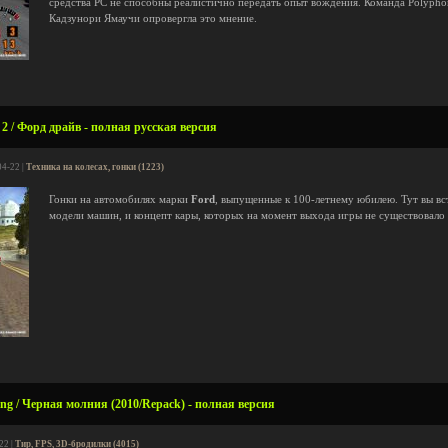
средства PC не способны реалистично передать опыт вождения. Команда Polypho
Кадзунори Ямаучи опровергла это мнение.
2 / Форд драйв - полная русская версия
04-22 |
Техника на колесах, гонки (1223)
Гонки на автомобилях марки
Ford
, выпущенные к 100-летнему юбилею. Тут вы вст
модели машин, и концепт кары, которых на момент выхода игры не существовало 
ing / Черная молния (2010/Repack) - полная версия
22 |
Тир, FPS, 3D-бродилки (4015)