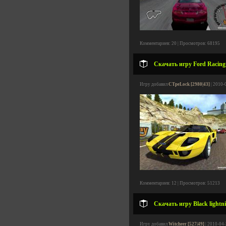
Комментариев: 20 | Просмотров: 68195
Скачать игру Ford Racing 
Игру добавил
CTpeLock [2980|43]
| 2010-
Комментариев: 12 | Просмотров: 51213
Скачать игру Black lightn
Игру добавил
Witcheer [527|49]
| 2010-04-