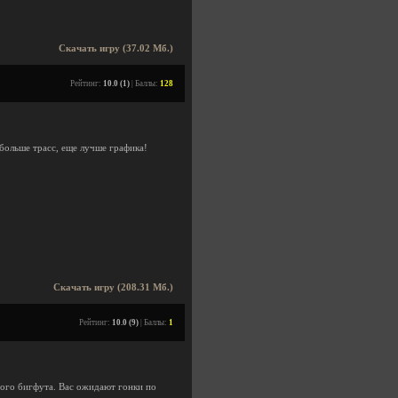
Скачать игру (37.02 Мб.)
Рейтинг:
10.0 (1)
| Баллы:
128
 больше трасс, еще лучше графика!
Скачать игру (208.31 Мб.)
Рейтинг:
10.0 (9)
| Баллы:
1
ного бигфута. Вас ожидают гонки по