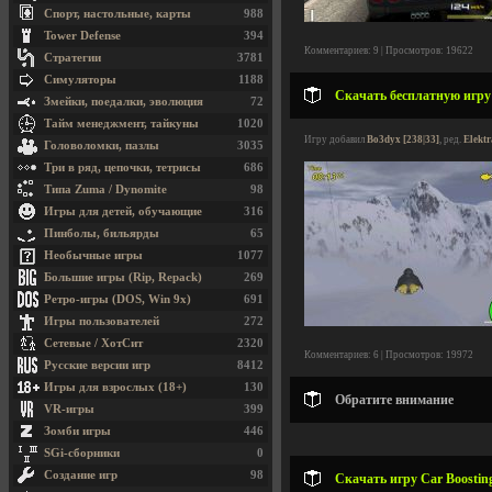
Спорт, настольные, карты
988
Tower Defense
394
Комментариев: 9 | Просмотров: 19622
Стратегии
3781
Симуляторы
1188
Скачать бесплатную игру
Змейки, поедалки, эволюция
72
Тайм менеджмент, тайкуны
1020
Игру добавил
Bo3dyx [238|33]
, ред.
Elektr
Головоломки, пазлы
3035
Три в ряд, цепочки, тетрисы
686
Типа Zuma / Dynomite
98
Игры для детей, обучающие
316
Пинболы, бильярды
65
Необычные игры
1077
Большие игры (Rip, Repack)
269
Ретро-игры (DOS, Win 9x)
691
Игры пользователей
272
Сетевые / ХотСит
2320
Комментариев: 6 | Просмотров: 19972
Русские версии игр
8412
Игры для взрослых (18+)
130
Обратите внимание
VR-игры
399
Зомби игры
446
SGi-сборники
0
Создание игр
98
Скачать игру Car Boosting