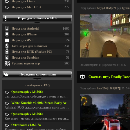
Игры для Linux
239
Игры для Mac OS X
272
Игру добавил
belyj50 [661|27]
, ред.
Igrom
Игры для мобилок и КПК
Игры для Android
1683
Игры для iPhone
309
Игры для iPad
24
Java-игры для мобилки
231
Игры для КПК (Pocket PC)
78
Игры для Symbian
51
Русские версии игр
563
Комментариев: 11 | Просмотров: 14547
Последние комментарии
Скачать игру Deadly Race
+ сообщения из FAQ
Игру добавил
haos200 [1363|307]
| 2010-0
Quasimorph v1.0.566s
patr сказал:Засунь себе дилдо в жопу и пришли фотк
White Knuckle v0.60h [Steam Early Access]
Admiral_PUG сказал:чет желания нет к вам сюда захо
Quasimorph v1.0.566s
Кто знает - можно ли накатить на эту версию моды?
Ostranauts v1.0.0.7a
Я слишком туп, чтоб самому плагин собрать. И что-т