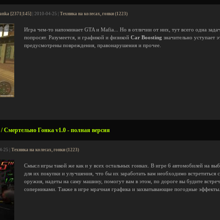
anka [2371|145]
| 2010-04-25 |
Техника на колесах, гонки (1223)
Игра чем-то напоминает GTA и Mafia... Но в отличии от них, тут всего одна зада
попросят. Разумеется, и графикой и физикой
Car Boosting
значительно уступает э
предусмотрены повреждения, правонарушения и прочее.
 / Смертельно Гонка v1.0 - полная версия
4-25 |
Техника на колесах, гонки (1223)
Смысл игры такой же как и у всех остальных гонках. В игре 6 автомобилей на выбо
для их покупки и улучшения, что бы их заработать вам необходимо встретиться 
оружия, надеты на саму машину, помогут вам в этом, по дороге вы будите встре
соперниками. Также в игре мрачная графика и захватывающие погодные эффекты