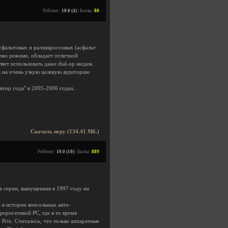
Рейтинг:
10.0 (4)
| Баллы:
80
фальтовых и ралликроссовых (асфальт
демо режиме, обладает отличной
яет использовать даже dial-up модем.
я на очень узкую целевую аудиторию
ятор года" в 2005-2006 годах.
Скачать игру (134.41 Мб.)
Рейтинг:
10.0 (10)
| Баллы:
889
ра серии, выпущенная в 1997 году на
 в истории консольных авто-
ерогативой PC, где в то время
Prix. Считалось, что только аппаратные