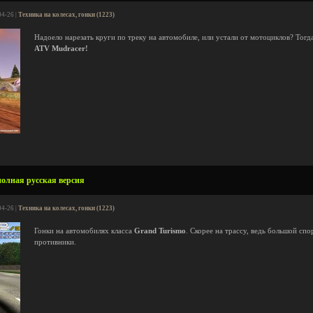
04-26 |
Техника на колесах, гонки (1223)
Надоело нарезать круги по треку на автомобиле, или устали от мотоциклов? Тогд
ATV Mudracer!
полная русская версия
04-26 |
Техника на колесах, гонки (1223)
Гонки на автомобилях класса
Grand Turismo
. Скорее на трассу, ведь большой спо
противники.