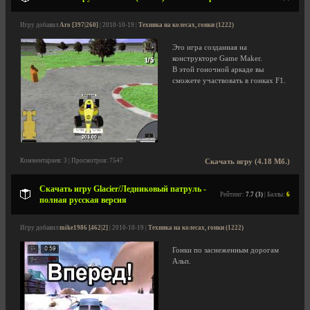
Игру добавил
Aro [397|260]
| 2010-10-19 |
Техника на колесах, гонки (1222)
Это игра созданная на
конструкторе Game Maker.
В этой гоночной аркаде вы
сможете участвовать в гонках F1.
Комментариев: 3 | Просмотров: 7547
Скачать игру (4.18 Мб.)
Скачать игру Glacier/Ледниковый патруль -
Рейтинг:
7.7 (3)
| Баллы:
6
полная русская версия
Игру добавил
mike1986 [462|2]
| 2010-10-19 |
Техника на колесах, гонки (1222)
Гонки по заснеженным дорогам
Альп.