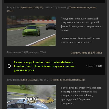
Игру добавил
Igromanka [2371|145]
| 2010-10-27 (обновлено) |
Техника на колесах, гонки
(1222)
Перед вами довольно неплохой
симулятор автогонок с хорошей
физикой поведения и повреждения
машин.
Версия игры обновлена!
Список
изменений внутри новости.
Комментариев: 24 | Просмотров: 23744
Скачать игру (92.75 Мб.)
Скачать игру London Racer: Police Madness /
London Racer: Полицейское Безумие - полная
Рейтинг:
10.0 (1)
русская версия
Игру добавил
Kusko [2563|32]
| 2010-10-27 |
Техника на колесах, гонки (1222)
В этой игре вы будете участвовать
в стритрейсинге, только не как
гонщик, а как полицейский,
преследующий безумных
гонщиков.