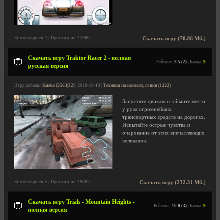
Комментариев: 7 | Просмотров: 12080
Скачать игру (70.86 Мб.)
Скачать игру Traktor Racer 2 - полная
Рейтинг:
5.5 (2)
| Баллы:
9
русская версия
Игру добавил
Kusko [2563|32]
| 2010-10-19 |
Техника на колесах, гонки (1222)
Запустите движок и займите место
у руля огромнейших
транспортных средств на дорогах.
Испытайте острые чувства и
очарование от этих впечатляющих
великанов.
Комментариев: 5 | Просмотров: 19002
Скачать игру (232.31 Мб.)
Скачать игру Trials - Mountain Heights -
Рейтинг:
10.0 (3)
| Баллы:
9
полная версия