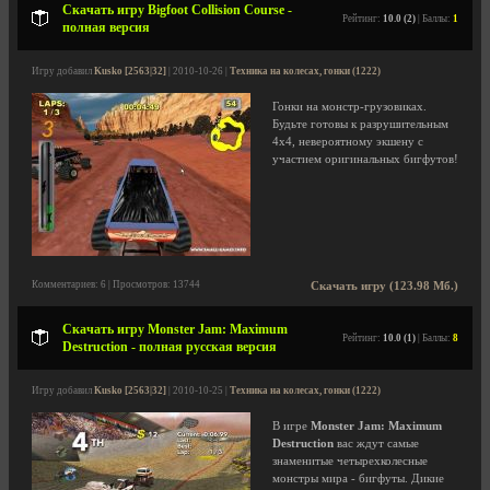
Скачать игру Bigfoot Collision Course -
Рейтинг:
10.0 (2)
| Баллы:
1
полная версия
Игру добавил
Kusko [2563|32]
| 2010-10-26 |
Техника на колесах, гонки (1222)
Гонки на монстр-грузовиках.
Будьте готовы к разрушительным
4х4, невероятному экшену с
участием оригинальных бигфутов!
Комментариев: 6 | Просмотров: 13744
Скачать игру (123.98 Мб.)
Скачать игру Monster Jam: Maximum
Рейтинг:
10.0 (1)
| Баллы:
8
Destruction - полная русская версия
Игру добавил
Kusko [2563|32]
| 2010-10-25 |
Техника на колесах, гонки (1222)
В игре
Monster Jam: Maximum
Destruction
вас ждут самые
знаменитые четырехколесные
монстры мира - бигфуты. Дикие