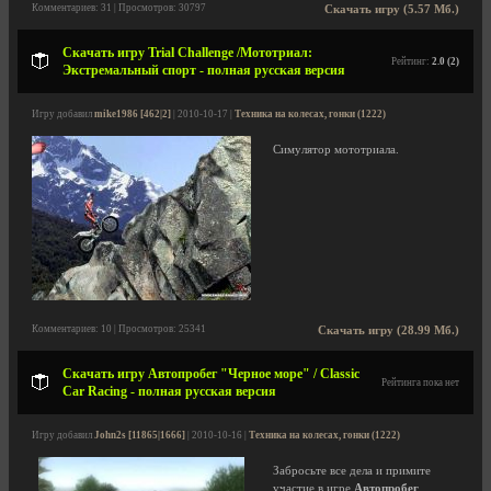
Комментариев: 31 | Просмотров: 30797
Скачать игру (5.57 Мб.)
Скачать игру Trial Challenge /Мототриал:
Рейтинг:
2.0 (2)
Экстремальный спорт - полная русская версия
Игру добавил
mike1986 [462|2]
| 2010-10-17 |
Техника на колесах, гонки (1222)
Симулятор мототриала.
Комментариев: 10 | Просмотров: 25341
Скачать игру (28.99 Мб.)
Скачать игру Автопробег "Черное море" / Classic
Рейтинга пока нет
Car Racing - полная русская версия
Игру добавил
John2s [11865|1666]
| 2010-10-16 |
Техника на колесах, гонки (1222)
Забросьте все дела и примите
участие в игре
Автопробег