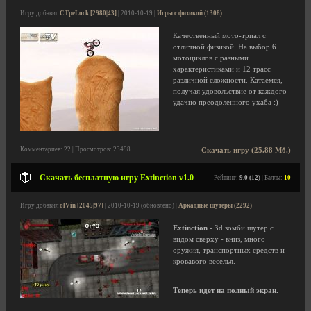
Игру добавил
CTpeLock [2980|43]
| 2010-10-19 |
Игры с физикой (1308)
Качественный мото-триал с
отличной физикой. На выбор 6
мотоциклов с разными
характеристиками и 12 трасс
различной сложности. Катаемся,
получая удовольствие от каждого
удачно преодоленного ухаба :)
Комментариев: 22 | Просмотров: 23498
Скачать игру (25.88 Мб.)
Скачать бесплатную игру Extinction v1.0
Рейтинг:
9.0 (12)
| Баллы:
10
Игру добавил
olVin [2045|97]
| 2010-10-19 (обновлено) |
Аркадные шутеры (2292)
Extinction
- 3d зомби шутер с
видом сверху - вниз, много
оружия, транспортных средств и
кровавого веселья.
Теперь идет на полный экран.