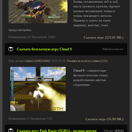
битвы, столкновения лоб-в-лоб,
масса грозного оружия, скрежет
ржавых механизмов, тонны и
тонны лязгающего металла.
Прыжки и сальто на таких
машинах, конечно, тоже
предусмотрены.
Комментариев: 10 | Просмотров: 25650
Скачать игру (225.81 Мб.)
Скачать бесплатную игру Cloud 9
Рейтинга пока нет
Игру добавил
John2s [11865|1666]
| 2010-10-20 |
Техника на колесах, гонки (1222)
Cloud 9
- симпатичные
футуристические гонки,
разработанные шестью
студентами.
Комментариев: 3 | Просмотров: 7525
Скачать игру (35.90 Мб.)
Скачать игру Park Racer (SGRG) - полная версия
Рейтинг:
10.0 (1)