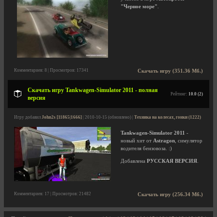
"Черное море"
.
Комментариев: 8 | Просмотров: 17341
Скачать игру (351.36 Мб.)
Скачать игру Tankwagen-Simulator 2011 - полная
Рейтинг:
10.0 (2)
версия
Игру добавил
John2s [11865|1666]
| 2010-10-15 (обновлено) |
Техника на колесах, гонки (1222)
Tankwagen-Simulator 2011
-
новый хит от
Astragon
, симулятор
водителя бензовоза. :)
Добавлена
РУССКАЯ ВЕРСИЯ
.
Комментариев: 17 | Просмотров: 21482
Скачать игру (256.34 Мб.)