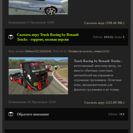
Комментариев: 9 | Просмотров: 16388
Скачать игру (190.46 Мб.)
Скачать игру Truck Racing by Renault
Рейтинг:
10.0 (1)
| Баллы:
3
Trucks - торрент, полная версия
Игру добавил
Defuser222 [3626|10]
| 2010-10-26 |
Техника на колесах, гонки (1222)
Truck Racing by Renault Trucks
-
качественный автосимулятор, но
вместо обычных гоночных
автомобилей вы управляете
огромным грузовиком. Отличная
игра, предназначенная для
фанатов грузовиков и не только.
Комментариев: 10 | Просмотров: 19339
Скачать игру (222.00 Мб.)
Обратите внимание
Рейтинг:
10.0