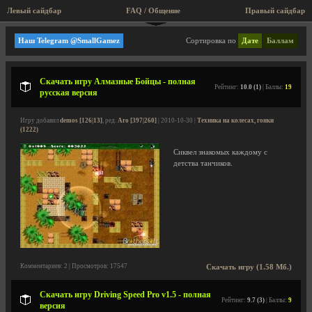
Левый сайдбар
FAQ / Общение
Правый сайдбар
Техника на колесах, гонки
Наш Telegram @SmallGamez
Сортировка по
Дате
Баллам
Скачать игру Алмазные Бойцы - полная
Рейтинг:
10.0 (1)
| Баллы:
19
русская версия
Игру добавил
demos [126|13]
, ред.
Aro [397|260]
| 2010-10-30 |
Техника на колесах, гонки
(1222)
Cиквел знакомых каждому с
детства танчиков.
Комментариев: 2 | Просмотров: 17547
Скачать игру (1.58 Мб.)
Скачать игру Driving Speed Pro v1.5 - полная
Рейтинг:
9.7 (3)
| Баллы:
9
версия