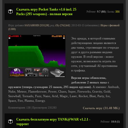
Скачать игру Pocket Tanks v1.6 incl. 25
Рейтинг:
9.7 (88)
| Баллы:
331
Packs (295 weapons) - полная версия
Игру добавил
SAXAHOID [331|20]
, ред.
iXy [762|44]
| 2013-03-15 (обновлено) |
Игры с физикой
(1308)
Это аркада, в которой главными
действующими лицами являются
два танка, стреляющие по очереди
друг в друга разными видами
оружия. В этой версии - новое
оружие, возможность играть по
сети, улучшенный AI противника
и графика.
Версия игры обновлена,
добавлено 2 новых пака с
оружием (теперь суммарно 25 паков, 295 видов оружия).
А именно: Ambush,
Nuke, Meteor, Flamethrower, Power, Chaos, Super, Fireworks, Gravity, Gold,
Snowball, Tornado, Fuzz, Nano, Acid, Magic, Laser, Rocket, Blast, Party, Ice,
Space, Fire, Plasma, Energy.
Комментариев: 138 | Просмотров: 235283
Скачать игру (31.40 Мб.)
Скачать бесплатную игру TANK@WAR v1.2.1 -
Рейтинг:
10.0 (1)
торрент