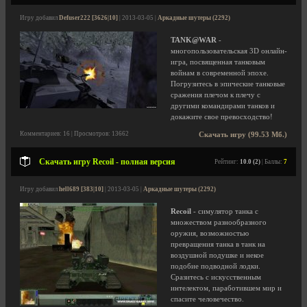
Игру добавил
Defuser222 [3626|10]
| 2013-03-05 |
Аркадные шутеры (2292)
TANK@WAR
-
многопользовательская 3D онлайн-
игра, посвященная танковым
войнам в современной эпохе.
Погрузитесь в эпические танковые
сражения плечом к плечу с
другими командирами танков и
докажите свое превосходство!
Комментариев: 16 | Просмотров: 13662
Скачать игру (99.53 Мб.)
Скачать игру Recoil - полная версия
Рейтинг:
10.0 (2)
| Баллы:
7
Игру добавил
hell689 [383|10]
| 2013-03-05 |
Аркадные шутеры (2292)
Recoil
- симулятор танка с
множеством разнообразного
оружия, возможностью
превращения танка в танк на
воздушной подушке и некое
подобие подводной лодки.
Сразитесь с искусственным
интелектом, паработившем мир и
спасите человечество.