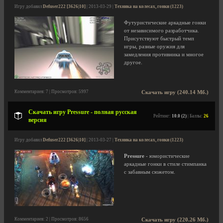
Игру добавил
Defuser222 [3626|10]
| 2013-03-29 |
Техника на колесах, гонки (1223)
Футуристические аркадные гонки
от независимого разработчика.
Присутствуют быстрый темп
игры, разные оружия для
замедления противника и многое
другое.
Комментариев: 7 | Просмотров: 5997
Скачать игру (240.14 Мб.)
Скачать игру Pressure - полная русская
Рейтинг:
10.0 (2)
| Баллы:
26
версия
Игру добавил
Defuser222 [3626|10]
| 2013-03-27 |
Техника на колесах, гонки (1223)
Pressure
- юмористические
аркадные гонки в стиле стимпанка
с забавным сюжетом.
Комментариев: 2 | Просмотров: 8656
Скачать игру (220.26 Мб.)