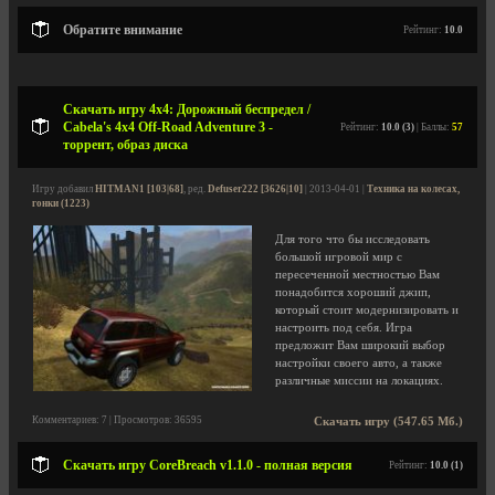
Обратите внимание
Рейтинг:
10.0
Скачать игру 4х4: Дорожный беспредел /
Cabela's 4x4 Off-Road Adventure 3 -
Рейтинг:
10.0 (3)
| Баллы:
57
торрент, образ диска
Игру добавил
HITMAN1 [103|68]
, ред.
Defuser222 [3626|10]
| 2013-04-01 |
Техника на колесах,
гонки (1223)
Для того что бы исследовать
большой игровой мир с
пересеченной местностью Вам
понадобится хороший джип,
который стоит модернизировать и
настроить под себя. Игра
предложит Вам широкий выбор
настройки своего авто, а также
различные миссии на локациях.
Комментариев: 7 | Просмотров: 36595
Скачать игру (547.65 Мб.)
Скачать игру CoreBreach v1.1.0 - полная версия
Рейтинг:
10.0 (1)