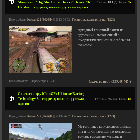
Мамочке! / Big Mutha Truckers 2: Truck Me
Рейтинг:
10.0 (2)
| Баллы:
25
Harder! - торрент, полная русская версия
Игру добавил
Defuser222 [3626|10]
| 2013-04-02 |
Техника на колесах, гонки (1223)
Аркадный гоночный экшен на
грузовиках, выполненный в
юмористическом стиле с забавным
сюжетом.
Комментариев: 9 | Просмотров: 17355
Скачать игру (339.40 Мб.)
Скачать игру MotoGP: Ultimate Racing
Technology 3 - торрент, полная русская
Рейтинга пока нет | Баллы:
15
версия
Игру добавил
Defuser222 [3626|10]
| 2013-04-02 |
Техника на колесах, гонки (1223)
Мотогонки, отличающиеся циклом
дня и ночи, заездами по кольцевым
трекам, городским улицам, и