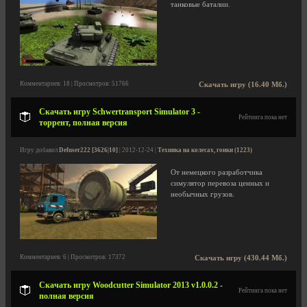
танковые баталии.
Комментариев: 18 | Просмотров: 51766
Скачать игру (16.40 Мб.)
Скачать игру Schwertransport Simulator 3 -
Рейтинга пока нет
торрент, полная версия
Игру добавил
Defuser222 [3626|10]
| 2012-12-24 |
Техника на колесах, гонки (1223)
От немецкого разработчика
симулятор перевоза ценных и
необычных грузов.
Комментариев: 6 | Просмотров: 17372
Скачать игру (430.44 Мб.)
Скачать игру Woodcutter Simulator 2013 v1.0.0.2 -
Рейтинга пока нет
полная версия