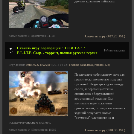
другим красивым пейзажам.
Комментариев: 1 | Просмотров: 11158
Скачать игру (487.20 Мб.)
Скачать игру Корпорация "Э.Л.И.Т.А." /
Рейтинга пока нет
E.L.I.T.E. Corp. - торрент, полная русская версия
Игру добавил
Defuser222 [3626|10]
| 2013-04-02 |
Техника на колесах, гонки (1223)
Представьте себе планету, которая
практически полностью покрыта
пустыней. Люди враждуют между
собой, и перемещаются на
специально оборудованной
вооруженной технике. Вы
начинаете игру искателем
приключений, по мере выполнения
заданий покупаете новые
"роумеры", улучшаете их и
исследуете опасную планету.
Комментариев: 14 | Просмотров: 18282
Скачать игру (500.38 Мб.)