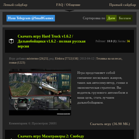
Левый сайдбар
FAQ / Общение
Правый сайдбар
Техника на колесах, гонки
Наш Telegram @SmallGamez
Сортировка по
Дате
Баллам
Скачать игру Hard Truck v1.6.2 /
Дальнобойщики v1.6.2 - полная русская
Рейтинг:
10.0 (1)
| Баллы:
56
версия
Игру добавил
mistermo [26|25]
, ред.
Elektra [7722|138]
| 2013-04-12 |
Техника на колесах,
гонки (1223)
Игра представляет собой
смешение нескольких жанров,
таких как автосимулятор, гонки и
экономическая стратегия. Вы
водитель грузового автомобиля и
ваша цель, стать лучшим
дальнобойщиком.
Комментариев: 6 | Просмотров: 26691
Скачать игру (36.90 Мб.)
Скачать игру Мазатракеры 2: Свободу