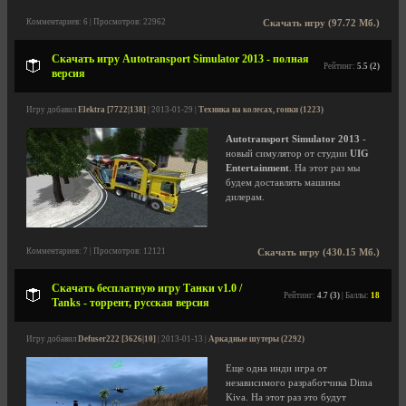
Комментариев: 6 | Просмотров: 22962
Скачать игру (97.72 Мб.)
Скачать игру Autotransport Simulator 2013 - полная
Рейтинг:
5.5 (2)
версия
Игру добавил
Elektra [7722|138]
| 2013-01-29 |
Техника на колесах, гонки (1223)
Autotransport Simulator 2013
-
новый симулятор от студии
UIG
Entertainment
. На этот раз мы
будем доставлять машины
дилерам.
Комментариев: 7 | Просмотров: 12121
Скачать игру (430.15 Мб.)
Скачать бесплатную игру Танки v1.0 /
Рейтинг:
4.7 (3)
| Баллы:
18
Tanks - торрент, русская версия
Игру добавил
Defuser222 [3626|10]
| 2013-01-13 |
Аркадные шутеры (2292)
Еще одна инди игра от
независимого разработчика Dima
Kiva. На этот раз это будут