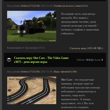
Игру добавил
Elektra [7722|138]
| 2012-12-16 |
Техника на колесах, гонки (1223)
Последняя часть симулятора
лесоруба. Кто знаком с
предыдущими частями, сразу
отметят несколько улучшений -
начиная с графики и заканчивая
геймплеем.
Комментариев: 8 | Просмотров: 37131
Скачать игру (415.40 Мб.)
Скачать игру Slot Cars - The Video Game
Рейтинг:
10.0 (2)
| Баллы:
8
r3675 - демо версия игры
Игру добавил
Elektra [7722|138]
| 2012-12-06 |
Игры с физикой (1308)
Slot Cars
- это игрушечные
машинки, которые ездят по
небольшим трассам при помощи
небольшого электромотора и
магнита, чаще всего
керамического. А теперь
представьте, что у Вас есть
возможность создавать