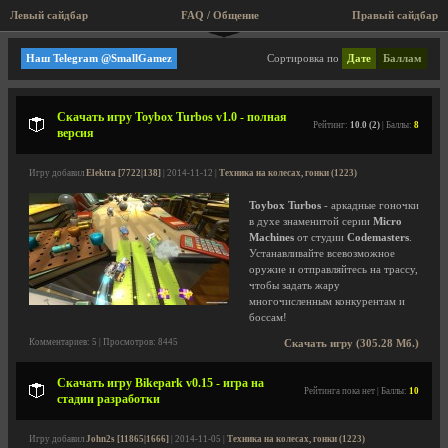
Левый сайдбар
FAQ / Общение
Правый сайдбар
Техника на колесах, гонки
Наш Telegram @SmallGamez
Сортировка по
Дате
Баллам
Скачать игру Toybox Turbos v1.0 - полная
Рейтинг:
10.0 (2)
| Баллы:
8
версия
Игру добавил
Elektra [7722|138]
| 2014-11-12 |
Техника на колесах, гонки (1223)
Toybox Turbos
- аркадные гоночки
в духе знаменитой серии
Micro
Machines
от студии
Codemasters
.
Устанавливайте всевозможное
оружие и отправляйтесь на трассу,
чтобы задать жару
многочисленным конкурентам и
боссам!
Комментариев: 5 | Просмотров: 8445
Скачать игру (305.28 Мб.)
Скачать игру Bikepark v0.15 - игра на
Рейтинга пока нет | Баллы:
10
стадии разработки
Игру добавил
John2s [11865|1666]
| 2014-11-05 |
Техника на колесах, гонки (1223)