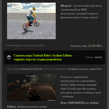
Bikepark
- аутентичный симулятор
соревнований на BMX
велосипедах, который создается
фанатами данного вида спорта!
Комментариев: 6 | Просмотров: 20363
Скачать игру (52.90 Мб.)
Скачать игру Undead Rider: Asylum Edition -
Рейтинг:
10.0 (3)
торрент, игра на стадии разработки
Игру добавил
Defuser222 [3626|10]
| 2014-11-03 (обновлено) |
Техника на колесах, гонки (1223)
Устали от смертельной
медлительности современных
зомби? Дайте нежити мощный
байк! В этой игре Вы должны
доставить дохлого зомбака к цели
- гробнице.
Игра ОБНОВЛЕНА до Asylum
Edition.
Добавлены новые уровни.