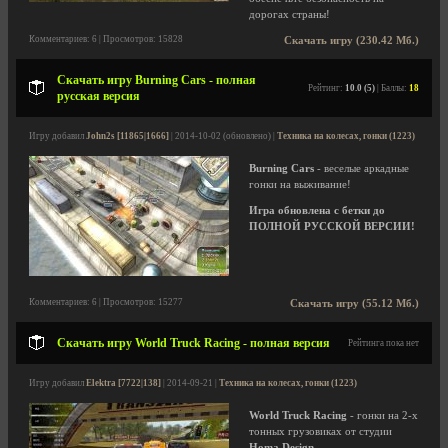
дорогах страны!
Комментариев: 6 | Просмотров: 15828
Скачать игру (230.42 Мб.)
Скачать игру Burning Cars - полная
Рейтинг:
10.0 (5)
| Баллы:
18
русская версия
Игру добавил
John2s [11865|1666]
| 2014-10-02 (обновлено) |
Техника на колесах, гонки (1223)
Burning Cars
- веселые аркадные
гонки на выживание!
Игра обновлена с бетки до
ПОЛНОЙ РУССКОЙ ВЕРСИИ!
Комментариев: 6 | Просмотров: 15277
Скачать игру (55.12 Мб.)
Скачать игру World Truck Racing - полная версия
Рейтинга пока нет
Игру добавил
Elektra [7722|138]
| 2014-09-21 |
Техника на колесах, гонки (1223)
World Truck Racing
- гонки на 2-х
тонных грузовиках от студии
Homa Design.