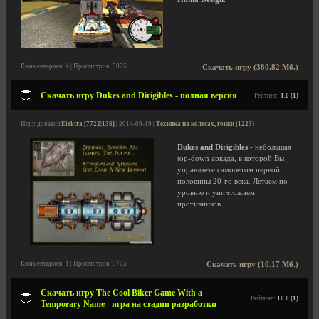
Комментариев: 4 | Просмотров: 5925
Скачать игру (380.82 Мб.)
Скачать игру Dukes and Dirigibles - полная версия
Рейтинг:
1.0 (1)
Игру добавил
Elektra [7722|138]
| 2014-09-19 |
Техника на колесах, гонки (1223)
Dukes and Dirigibles
- небольшая
top-down аркада, в которой Вы
управляете самолетом первой
половины 20-го века. Летаем по
уровню и уничтожаем
противников.
Комментариев: 1 | Просмотров: 5705
Скачать игру (10.17 Мб.)
Скачать игру The Cool Biker Game With a
Рейтинг:
10.0 (1)
Temporary Name - игра на стадии разработки