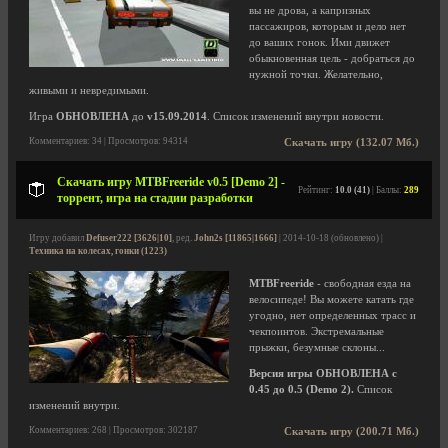
вы не дрова, а капризных
пассажиров, которым и дело нет
до ваших гонок. Ими движет
обыкновенная цель - добраться до
нужной точки. Желательно,
живыми и невредимыми.
Игра
ОБНОВЛЕНА
до
v15.09.2014
. Список изменений внутри новости.
Комментариев: 34 | Просмотров: 94314
Скачать игру (132.07 Мб.)
Скачать игру MTBFreeride v0.5 [Demo 2] -
Рейтинг:
10.0 (41)
| Баллы:
289
торрент, игра на стадии разработки
Игру добавил
Defuser222 [3626|10]
, ред.
John2s [11865|1666]
| 2014-10-18 (обновлено) |
Техника на колесах, гонки (1223)
MTBFreeride
- свободная езда на
велосипеде! Вы можете катать где
угодно, нет определенных трасс и
чекпоинтов. Экстремальные
прыжки, безумные склоны...
Версия игры ОБНОВЛЕНА с
0.45 до 0.5 (Demo 2).
Список
изменений внутри.
Комментариев: 268 | Просмотров: 302187
Скачать игру (200.71 Мб.)