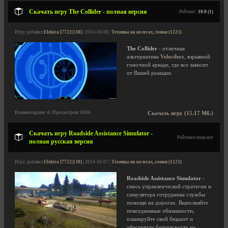
Скачать игру The Collider - полная версия
Рейтинг:
10.0 (1)
Игру добавил
Elektra [7722|138]
| 2014-10-08 |
Техника на колесах, гонки (1223)
The Collider
- отличная
альтернатива
Velocibox
, взрывной
гоночной аркаде, где все зависит
от Вашей реакции.
Комментариев: 4 | Просмотров: 6006
Скачать игру (15.17 Мб.)
Скачать игру Roadside Assistance Simulator -
Рейтинга пока нет
полная русская версия
Игру добавил
Elektra [7722|138]
| 2014-10-07 |
Техника на колесах, гонки (1223)
Roadside Assistance Simulator
-
смесь управленческой стратегии и
симулятора сотрудника службы
помощи на дорогах. Выполняйте
повседневные обязанности,
планируйте свой бюджет и
обеспечьте безопасность на