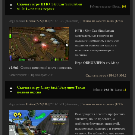
Скачать игру HTR+ Slot Car Simulation
Рейтинга пока нет | Баллы:
208
v1.0u1 - полная версия
Игру добавил
Elektra [7722|138]
| 2014-10-26 (обновлено) |
Техника на колесах, гонки (1223)
HTR+ Slot Car Simulation
-
замечательные гоночки из
далекого прошлого, в котором
машинки гоняют по трассе с
помощью электромотора и
магнита.
Игра
ОБНОВЛЕНА
с
v1.0
до
v1.0u1
. Список изменений внутри новости.
Комментариев: 2 | Просмотров: 5431
Скачать игру (184.04 Мб.)
Скачать игру Crazy taxi / Безумное Такси -
Рейтинг:
10.0 (9)
| Баллы:
13
полная версия
Игру добавил
Elektra [7722|138]
| 2014-10-21 (обновлено) |
Техника на колесах, гонки (1223)
Вам придется освоить профессию
таксиста, но не простого, а
любителя безумных скоростей,
невероятных маневров и тормозов
«в пол». Не забывайте, что везете