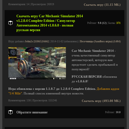
Комментариев: 14 | Просмотров: 26919
Скачать игру (11.15 Мб.)
Скачать игру Car Mechanic Simulator 2014
v1.2.0.4 Complete Edition / Симулятор
Рейтинг:
9.8 (12)
| Баллы:
371
Автомеханика 2014 v1.0.6.0 - полная
русская версия
Игру добавил
John2s [11865|1666]
| 2014-11-02 (обновлено) |
Песочницы (Sandbox-игры) (1404)
Car Mechanic Simulator 2014
-
очень качественный симулятор
автомастерской, которую вам
предстоит сделать прибыльной и
популярной!
РУССКАЯ ВЕРСИЯ
обновлена
до
v1.0.6.0
!
Игра обновлена с версии 1.1.0.7 до 1.2.0.4 Complete Edition.
Добавлен аддон
"1/4 Mile"
. Полный список изменений внутри новости.
Комментариев: 130 | Просмотров: 155246
Скачать игру (493.00 Мб.)
Обратите внимание
Рейтинг:
10.0