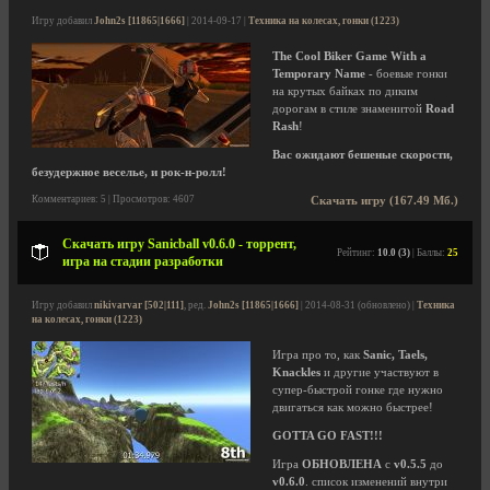
Игру добавил
John2s [11865|1666]
| 2014-09-17 |
Техника на колесах, гонки (1223)
The Cool Biker Game With a
Temporary Name
- боевые гонки
на крутых байках по диким
дорогам в стиле знаменитой
Road
Rash
!
Вас ожидают бешеные скорости,
безудержное веселье, и рок-н-ролл!
Комментариев: 5 | Просмотров: 4607
Скачать игру (167.49 Мб.)
Скачать игру Sanicball v0.6.0 - торрент,
Рейтинг:
10.0 (3)
| Баллы:
25
игра на стадии разработки
Игру добавил
nikivarvar [502|111]
, ред.
John2s [11865|1666]
| 2014-08-31 (обновлено) |
Техника
на колесах, гонки (1223)
Игра про то, как
Sanic, Taels,
Knackles
и другие участвуют в
супер-быстрой гонке где нужно
двигаться как можно быстрее!
GOTTA GO FAST!!!
Игра
ОБНОВЛЕНА
с
v0.5.5
до
v0.6.0
. список изменений внутри