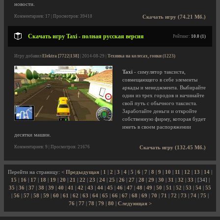
новости.
Комментариев: 17 | Просмотров: 39418
Скачать игру (74.21 Мб.)
Скачать игру Taxi - полная русская версия
Рейтинг:
10.0 (1)
Игру добавил
Elektra [7722|138]
| 2014-08-29 |
Техника на колесах, гонки (1223)
Taxi
- симулятор таксиста,
совмещающего в себе элементы
аркады и менеджмента. Выбирайте
один из трех городов и начинайте
свой путь с обычного таксиста.
Заработайте деньги и откройте
собственную фирму, которая будет
иметь в своем распоряжении
десятки машин.
Комментариев: 9 | Просмотров: 21676
Скачать игру (132.45 Мб.)
Перейти на страницу:
< Предыдущая
|
1
|
2
|
3
|
4
|
5
|
6
|
7
|
8
|
9
|
10
|
11
|
12
|
13
|
14
|
15
|
16
|
17
|
18
|
19
|
20
|
21
|
22
|
23
|
24
|
25
|
26
|
27
|
28
|
29
|
30
|
31
|
32
|
33
| [34] |
35
|
36
|
37
|
38
|
39
|
40
|
41
|
42
|
43
|
44
|
45
|
46
|
47
|
48
|
49
|
50
|
51
|
52
|
53
|
54
|
55
|
56
|
57
|
58
|
59
|
60
|
61
|
62
|
63
|
64
|
65
|
66
|
67
|
68
|
69
|
70
|
71
|
72
|
73
|
74
|
75
|
76
|
77
|
78
|
79
|
80
|
Следующая >