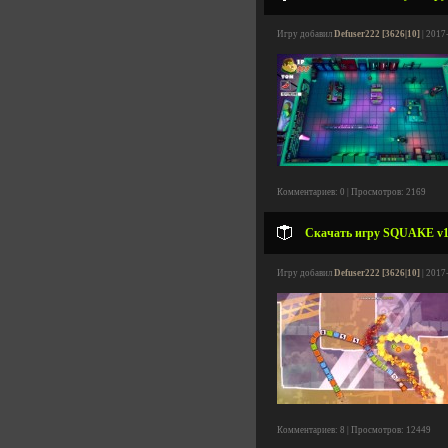
Игру добавил
Defuser222 [3626|10]
| 2017
Комментариев: 0 | Просмотров: 2169
Скачать игру SQUAKE v1.0
Игру добавил
Defuser222 [3626|10]
| 2017
Комментариев: 8 | Просмотров: 12449