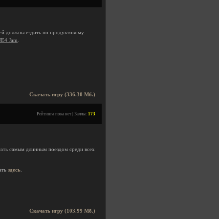
ней должны ездить по продуктовому
E4 Jam
.
Скачать игру (336.30 Мб.)
Рейтинга пока нет | Баллы:
173
тать самым длинным поездом среди всех
ать
здесь
.
Скачать игру (103.99 Мб.)