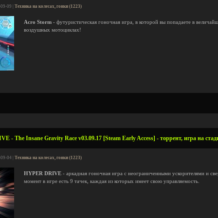
-09-09 |
Техника на колесах, гонки (1223)
Acro Storm
- футуристическая гоночная игра, в которой вы попадаете в величайш
воздушных мотоциклах!
- The Insane Gravity Race v03.09.17 [Steam Early Access] - торрент, игра на ста
-09-04 |
Техника на колесах, гонки (1223)
HYPER DRIVE
- аркадная гоночная игра с неограниченными ускорителями и св
момент в игре есть 9 тачек, каждая из которых имеет свою управляемость.