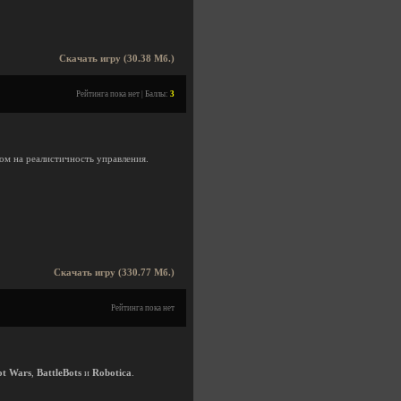
Скачать игру (30.38 Мб.)
Рейтинга пока нет | Баллы:
3
ом на реалистичность управления.
Скачать игру (330.77 Мб.)
Рейтинга пока нет
ot Wars
,
BattleBots
и
Robotica
.