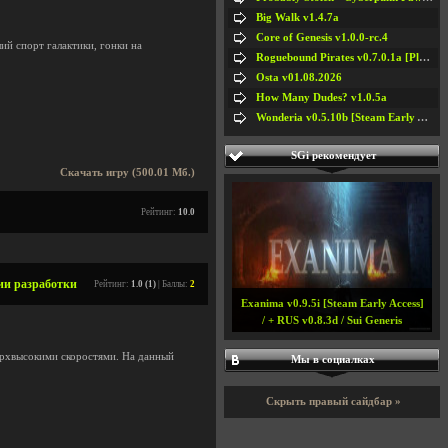
Big Walk v1.4.7a
Core of Genesis v1.0.0-rc.4
ий спорт галактики, гонки на
Roguebound Pirates v0.7.0.1a [Playtest]
Osta v01.08.2026
How Many Dudes? v1.0.5a
Wonderia v0.5.10b [Steam Early Access]
SGi рекомендует
Скачать игру (500.01 Мб.)
Рейтинг:
10.0
дии разработки
Рейтинг:
1.0 (1)
| Баллы:
2
Exanima v0.9.5i [Steam Early Access]
/ + RUS v0.8.3d / Sui Generis
ерхвысокими скоростями. На данный
Мы в социалках
Скрыть правый сайдбар »