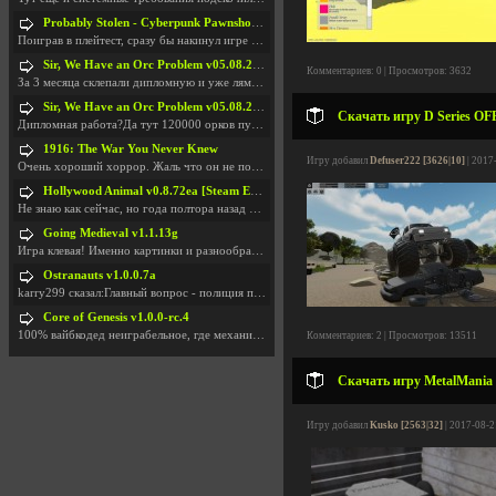
Probably Stolen - Cyberpunk Pawnshop Simulator v048c [Playtest]
Поиграв в плейтест, сразу бы накинул игре наивысши
Sir, We Have an Orc Problem v05.08.2026
Комментариев: 0 | Просмотров: 3632
За 3 месяца склепали дипломную и уже лям двести ба
Sir, We Have an Orc Problem v05.08.2026
Скачать игру D Series OFF
Дипломная работа?Да тут 120000 орков путь выбирают
1916: The War You Never Knew
Игру добавил
Defuser222 [3626|10]
| 2017
Очень хороший хоррор. Жаль что он не получил должн
Hollywood Animal v0.8.72ea [Steam Early Access]
Не знаю как сейчас, но года полтора назад игра был
Going Medieval v1.1.13g
Игра клевая! Именно картинки и разнообразия в стро
Ostranauts v1.0.0.7a
karry299 сказал:Главный вопрос - полиция по-прежне
Core of Genesis v1.0.0-rc.4
100% вайбкодед неиграбельное, где механики знает т
Комментариев: 2 | Просмотров: 13511
Скачать игру MetalMania 
Игру добавил
Kusko [2563|32]
| 2017-08-2