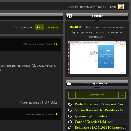
Скрыть правый сайдбар »
| Тема:
Youtube
Сортировка по
Дате
Баллам
ВАЖНО:
Некоторые плагины в вашем
браузере могут скрывать ссылки на
скачивание.
Рейтинга пока нет | Баллы:
28
илей, контролируемых AI, сражаетесь за
й.
Топ лучших игр
«
Август'26
»
Скачать игру (31.63 Мб.)
Probably Stolen - Cyberpunk Pawnshop Simulator v048c [Playtest]
Sir, We Have an Orc Problem v05.08.2026
Рейтинга пока нет | Баллы:
8
Quasimorph v1.0.562s
Core of Genesis v1.0.0-rc.4
Deltarune v29.07.2026 [Chapters 1-5] / + RUS [Chapters 1-5]