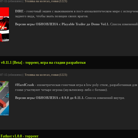
-07-15 (обновлено) |
Техника на колесах, гонки (1223)
DIRE
- гоночный экшен с выживанием в пост-апокалиптическом мире c испорчен
заднего вида, чтобы знать позиции своих врагов.
Версия игры ОБНОВЛЕНА с Playable Trailer до Demo Vol.1.
Список изменений
0.11.1 [Beta] - торрент, игра на стадии разработки
-07-15 (обновлено) |
Техника на колесах, гонки (1223)
#HardCrash
- изометрическая гоночная игра в low poly стиле, разработанная для
гонке участвуют четыре игрока (мультиплеер либо с ботами).
Версия игры ОБНОВЛЕНА с 0.9.0 до 0.11.1.
Список изменений внутри.
atlust v1.0.0 - торрент