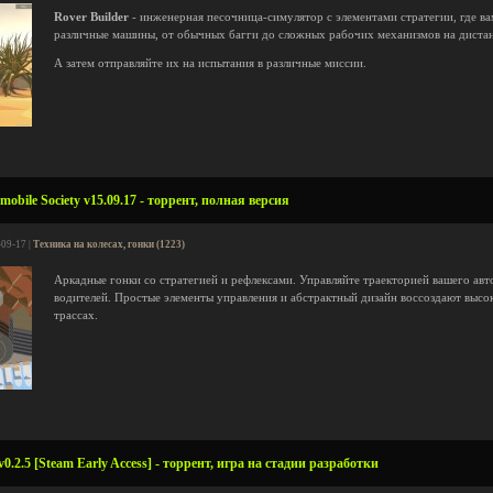
Rover Builder
- инженерная песочница-симулятор с элементами стратегии, где ва
различные машины, от обычных багги до сложных рабочих механизмов на диста
А затем отправляйте их на испытания в различные миссии.
obile Society v15.09.17 - торрент, полная версия
-09-17 |
Техника на колесах, гонки (1223)
Аркадные гонки со стратегией и рефлексами. Управляйте траекторией вашего ав
водителей. Простые элементы управления и абстрактный дизайн воссоздают выс
трассах.
0.2.5 [Steam Early Access] - торрент, игра на стадии разработки