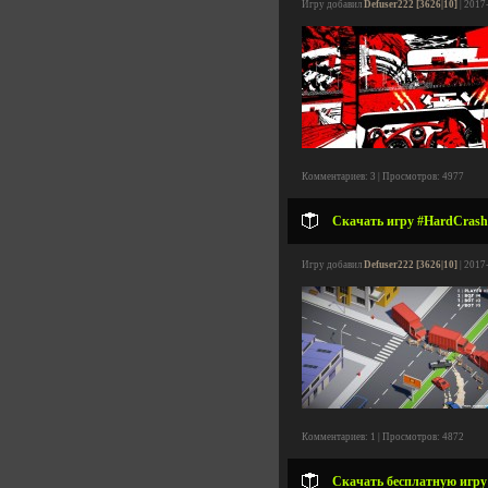
Игру добавил
Defuser222 [3626|10]
| 2017
Комментариев: 3 | Просмотров: 4977
Скачать игру #HardCrash v
Игру добавил
Defuser222 [3626|10]
| 2017
Комментариев: 1 | Просмотров: 4872
Скачать бесплатную игру F