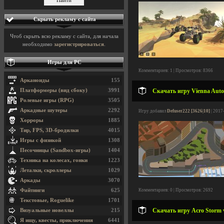
Скрыть рекламу с сайта
Чтоб скрыть всю рекламу с сайта, для начала
необходимо
зарегистрироваться
.
Игры для PC
Комментариев: 1 | Просмотров: 8366
Арканоиды
155
Платформеры (вид сбоку)
3991
Скачать игру Vienna Autom
Ролевые игры (RPG)
3505
Аркадные шутеры
2292
Игру добавил
Defuser222 [3626|10]
| 2017
Хорроры
1885
Тир, FPS, 3D-бродилки
4015
Игры с физикой
1308
Песочницы (Sandbox-игры)
1404
Техника на колесах, гонки
1223
Леталки, скроллеры
1029
Аркады
3070
Файтинги
625
Комментариев: 0 | Просмотров: 2692
Текстовые, Roguelike
1701
Скачать игру Acro Storm v
Визуальные новеллы
215
Я ищу, квесты, приключения
6441