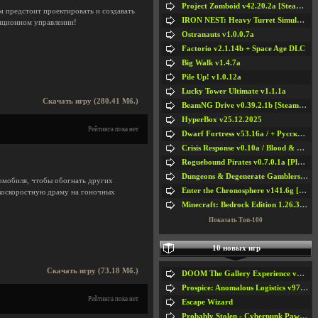
Project Zomboid v42.20.2a [Steam Early Access]
м предстоит проектировать и создавать
IRON NEST: Heavy Turret Simulator v1.0a
нционном управлении!
Ostranauts v1.0.0.7a
Factorio v2.1.14b + Space Age DLC
Big Walk v1.4.7a
Pile Up! v1.0.12a
Lucky Tower Ultimate v1.1.1a
Скачать игру (280.41 Мб.)
BeamNG Drive v0.39.2.1b [Steam Early Access]
HyperBox v25.12.2025
Рейтинга пока нет
Dwarf Fortress v53.16a / + Русская Версия v50.12a
Crisis Response v0.10a / Blood & Bullet
Roguebound Pirates v0.7.0.1a [Playtest]
Dungeons & Degenerate Gamblers v2.0.2a
томобиля, чтобы обогнать других
Enter the Chronosphere v141.6g [Steam Early Access]
окоскоростную драму на гоночных
Minecraft: Bedrock Edition 1.26.33.1a / + TLauncher v2.89
Показать Топ-100
10 новых игр
Скачать игру (73.18 Мб.)
DOOM The Gallery Experience v1.4.2
Prospice: Anomalous Logistics v97 [Playtest]
Рейтинга пока нет
Escape Wizard
Probably Stolen - Cyberpunk Pawnshop Simulator v048c [Playtest]