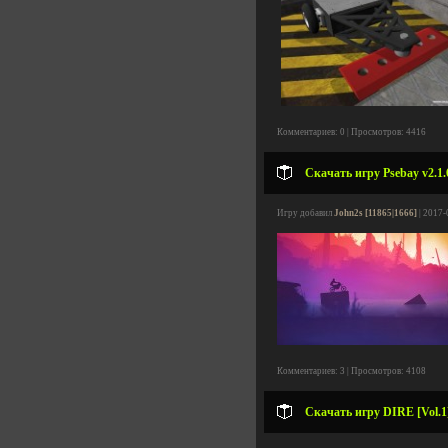
Комментариев: 0 | Просмотров: 4416
Скачать игру Psebay v2.1.
Игру добавил
John2s [11865|1666]
| 2017-
Комментариев: 3 | Просмотров: 4108
Скачать игру DIRE [Vol.1]