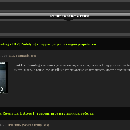
Техника на колесах, гонки
nding v0.0.2 [Prototype] - торрент, игра на стадии разработки
-10-03 |
Игры с физикой (1308)
Last Car Standing
- забавная физическая игра, в которой вы и 15 других автомоб
место лидера в гонке, где малейшее столкновение может вызвать массу разрушени
r [Steam Early Access] - торрент, игра на стадии разработки
09-22 |
Песочницы (Sandbox-игры) (1404)