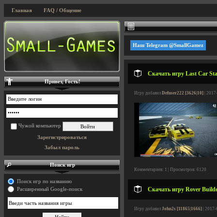
Главная
FAQ / Общение
Наш Telegram @SmallGamez
Скачать игру Last Car Sta
Привет, Гость!
Игру добавил
Defuser222 [3626|10]
| 2017
Чужой компьютер
Зарегистрироваться
Забыл пароль
Поиск игр
Комментариев: 1 | Просмотров: 6120
Поиск игр по названию
Скачать игру Rover Builde
Расширенный Google-поиск
Игру добавил
John2s [11865|1666]
| 2017-