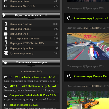
Игры для Linux
239
Игры для Mac OS X
272
Комментариев: 0 | Просмотров: 3023
Игры для мобилок и КПК
Скачать игру Hyperun v0.5
Игры для Android
1683
Игру добавил
John2s [11865|1666]
| 2017-
Игры для iPhone
309
Игры для iPad
24
Java-игры для мобилки
231
Игры для КПК (Pocket PC)
78
Игры для Symbian
51
Русские версии игр
563
Последние комментарии
Комментариев: 0 | Просмотров: 2529
+ сообщения из FAQ
Скачать игру Project Taur
DOOM The Gallery Experience v1.4.2
Блин, прикольно сделали с монетками. Вернулся в св
MENACE v0.7.8b [Steam Early Access]
Игру добавил
John2s [11865|1666]
| 2017-
Вышло крупное обновление v0.7.11 прошу обновить
Oxygen Not Included v744825a + All DLC
А где скачать старую версию игры? А то на новой но
Scrap Mechanic v1.0.0a
Тут ещё и системные требования подскочили. Если не