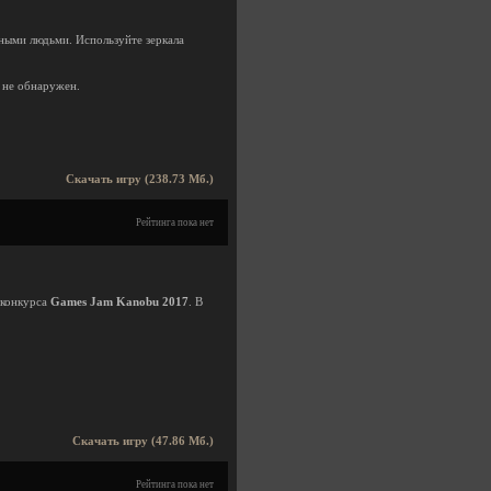
ными людьми. Используйте зеркала
 не обнаружен.
Скачать игру (238.73 Мб.)
Рейтинга пока нет
 конкурса
Games Jam Kanobu 2017
. В
Скачать игру (47.86 Мб.)
Рейтинга пока нет