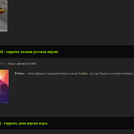
64 - торрент, полная русская версия
08-10 |
Игры с физикой (1308)
Psebay
- атмосферное приключение в стиле
Limbo
, где вы будете путешествоват
 - торрент, демо версия игры