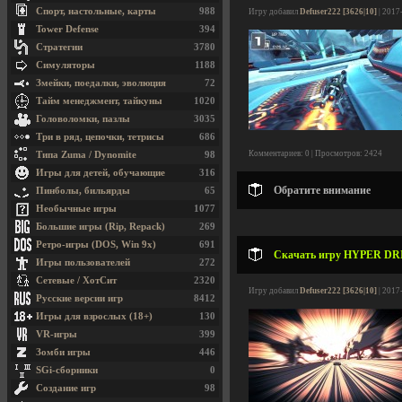
Спорт, настольные, карты
988
Игру добавил
Defuser222 [3626|10]
| 2017
Tower Defense
394
Стратегии
3780
Симуляторы
1188
Змейки, поедалки, эволюция
72
Тайм менеджмент, тайкуны
1020
Головоломки, пазлы
3035
Три в ряд, цепочки, тетрисы
686
Комментариев: 0 | Просмотров: 2424
Типа Zuma / Dynomite
98
Игры для детей, обучающие
316
Обратите внимание
Пинболы, бильярды
65
Необычные игры
1077
Большие игры (Rip, Repack)
269
Ретро-игры (DOS, Win 9x)
691
Скачать игру HYPER DRIVE 
Игры пользователей
272
Сетевые / ХотСит
2320
Игру добавил
Defuser222 [3626|10]
| 2017
Русские версии игр
8412
Игры для взрослых (18+)
130
VR-игры
399
Зомби игры
446
SGi-сборники
0
Создание игр
98