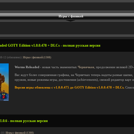
Игры с физикой
ded GOTY Edition v1.0.0.478 + DLCs - полная русская версия
08-12 (обновлено) |
Игры с физикой (1308)
Worms Reloaded
- новая часть знаменитых
Червячков
, продолжение великой 2D-
Вас ждут более совершенная графика, на Червячках теперь надеты разные шапки, 
оружия, новые режимы игры, достижения (achievements), свежий редактор карт 
Версия игры обновлена с v1.0.0.475 до GOTY Edition v1.0.0.478 + DLCs.
Списо
1.0.6 - полная русская версия
-10 |
Игры с физикой (1308)