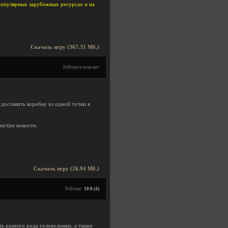
 популярных зарубежных ресурсах и на
Скачать игру (367.31 Мб.)
Рейтинга пока нет
доставить коробку из одной точки в
нутри новости.
Скачать игру (26.94 Мб.)
Рейтинг:
10.0 (4)
ь разного рода головоломки, а также