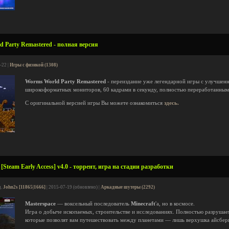
 Party Remastered - полная версия
-22 |
Игры с физикой (1308)
Worms World Party Remastered
- переиздание уже легендарной игры с улучшен
широкоформатных мониторов, 60 кадрами в секунду, полностью переработанным
С оригинальной версией игры Вы можете ознакомиться
здесь.
[Steam Early Access] v4.0 - торрент, игра на стадии разработки
д.
John2s [11865|1666]
| 2015-07-19 (обновлено) |
Аркадные шутеры (2292)
Masterspace
— воксельный последователь
Minecraft
'а, но в космосе.
Игра о добыче ископаемых, строительстве и исследованиях. Полностью разрушае
которые позволят вам путешествовать между планетами — лишь верхушка айсбер