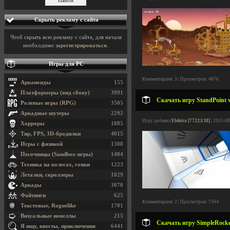
Скрыть рекламу с сайта
Чтоб скрыть всю рекламу с сайта, для начала
необходимо
зарегистрироваться
.
Игры для PC
Комментариев: 3 | Просмотров: 4876
Арканоиды
155
Платформеры (вид сбоку)
3991
Скачать игру StandPoint v
Ролевые игры (RPG)
3505
Аркадные шутеры
2292
Игру добавил
Elektra [7722|138]
| 2015-08
Хорроры
1885
Тир, FPS, 3D-бродилки
4015
Игры с физикой
1308
Песочницы (Sandbox-игры)
1404
Техника на колесах, гонки
1223
Леталки, скроллеры
1029
Аркады
3070
Файтинги
625
Комментариев: 2 | Просмотров: 7344
Текстовые, Roguelike
1701
Визуальные новеллы
215
Скачать игру SimpleRocket
Я ищу, квесты, приключения
6441