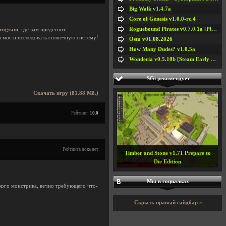
Big Walk v1.4.7a
Core of Genesis v1.0.0-rc.4
Roguebound Pirates v0.7.0.1a [Playtest]
Program
, где вам предстоит
космос и исследовать солнечную систему!
Osta v01.08.2026
How Many Dudes? v1.0.5a
Wonderia v0.5.10b [Steam Early Access]
SGi рекомендует
Скачать игру (81.88 Мб.)
Рейтинг:
10.0
Рейтинга пока нет
Timber and Stone v1.71 Prepare to
Die Edition
Мы в социалках
кого монстрика, вечно требующего что-
Скрыть правый сайдбар »