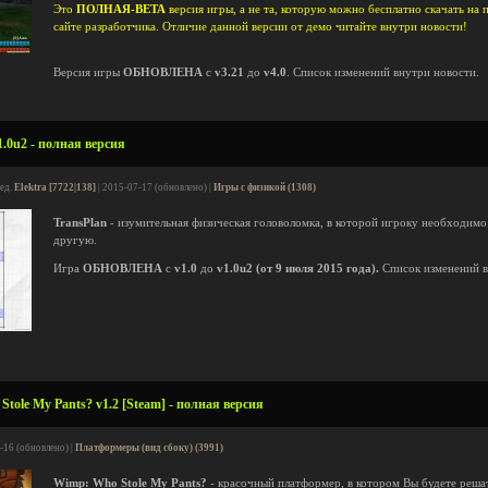
Это
ПОЛНАЯ-BETA
версия игры, а не та, которую можно бесплатно скачать на
сайте разработчика. Отличие данной версии от демо читайте внутри новости!
Версия игры
ОБНОВЛЕНА
с
v3.21
до
v4.0
. Список изменений внутри новости.
1.0u2 - полная версия
ред.
Elektra [7722|138]
| 2015-07-17 (обновлено) |
Игры с физикой (1308)
TransPlan
- изумительная физическая головоломка, в которой игроку необходимо 
другую.
Игра
ОБНОВЛЕНА
с
v1.0
до
v1.0u2 (от 9 июля 2015 года).
Список изменений в
tole My Pants? v1.2 [Steam] - полная версия
-16 (обновлено) |
Платформеры (вид сбоку) (3991)
Wimp: Who Stole My Pants?
- красочный платформер, в котором Вы будете решат