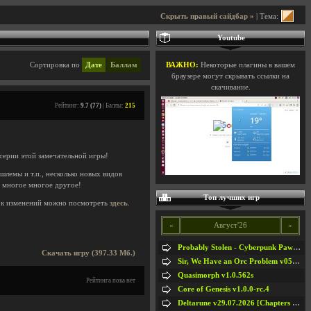
Скрыть правый сайдбар »
| Тема:
Youtube
Сортировка по
Дате
Баллам
ВАЖНО:
Некоторые плагины в вашем
браузере могут скрывать ссылки на
скачивание.
Рейтинг:
9.7 (77)
| Баллы:
215
серии этой замечательной игры!
шлемы и т.п., несколько новых видов
и многое многое другое!
Топ лучших игр
к изменений можно посмотреть
здесь
.
«
Август'26
»
Probably Stolen - Cyberpunk Pawnshop Simulator v048c [Playtest]
Скачать игру (397.33 Мб.)
Sir, We Have an Orc Problem v05.08.2026
Quasimorph v1.0.562s
Рейтинга пока нет
Core of Genesis v1.0.0-rc.4
Deltarune v29.07.2026 [Chapters 1-5] / + RUS [Chapters 1-5]