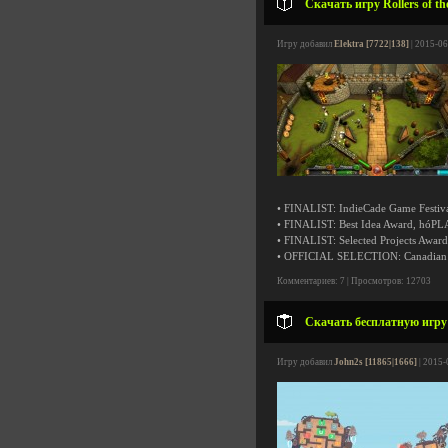
Скачать игру Rollers of t
Игру добавил
Elektra [7722|138]
| 2015-06
• FINALIST: IndieCade Game Festiv
• FINALIST: Best Idea Award, hóPL
• FINALIST: Selected Projects Awa
• OFFICIAL SELECTION: Canadian I
Комментариев: 7 | Просмотров: 12703
Скачать бесплатную игру 
Игру добавил
John2s [11865|1666]
| 2015-