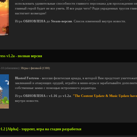
использовать удивительные способности главного персонажа для прохождения оп
главный герой будет не все уметь. И все ради чего? Ради украденных трусов глав
настигнет возмездие!
Игра
ОБНОВЛЕНА
до
Steam-версии
. Список изменений внутри новости.
ress v1.2a - полная версия
-10 (обновлено) |
Игры с физикой (1308)
Blasted Fortress
- веселая физическая аркада, в которой Вам предстоит уничтожа
заклинаний и атакующих орудий, играйте в мини-игры и зарабатывайте дополнит
собственные замки с помощью встроенного редактора.
Игра
ОБНОВЛЕНА
с
v1.16
до
v1.2a
.
"The Content Update & Music Update have 
внутри новости.
1.2 [Alpha] - торрент, игра на стадии разработки