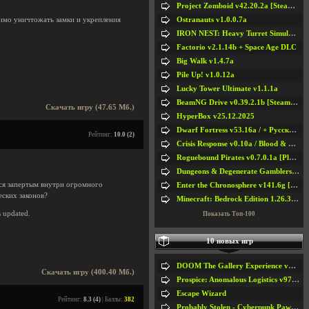
Project Zomboid v42.20.2a [Steam Early Access]
Ostranauts v1.0.0.7a
имо уничтожать замки и укрепления
IRON NEST: Heavy Turret Simulator v1.0a
Factorio v2.1.14b + Space Age DLC
Big Walk v1.4.7a
Pile Up! v1.0.12a
Lucky Tower Ultimate v1.1.1a
BeamNG Drive v0.39.2.1b [Steam Early Access]
Скачать игру (47.65 Мб.)
HyperBox v25.12.2025
Dwarf Fortress v53.16a / + Русская Версия v50.12a
Рейтинг:
10.0 (2)
Crisis Response v0.10a / Blood & Bullet
Roguebound Pirates v0.7.0.1a [Playtest]
Dungeons & Degenerate Gamblers v2.0.2a
тся запертым внутри огромного
Enter the Chronosphere v141.6g [Steam Early Access]
еских законов?
Minecraft: Bedrock Edition 1.26.33.1a / + TLauncher v2.89
s updated.
Показать Топ-100
10 новых игр
DOOM The Gallery Experience v1.4.2
Скачать игру (400.40 Мб.)
Prospice: Anomalous Logistics v97 [Playtest]
Escape Wizard
Рейтинг:
8.3 (4)
| Баллы:
382
Probably Stolen - Cyberpunk Pawnshop Simulator v048c [Playtest]