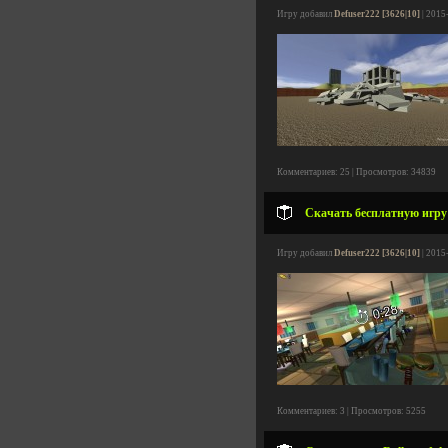
Игру добавил
Defuser222 [3626|10]
| 2015
Комментариев: 25 | Просмотров: 34839
Скачать бесплатную игру
Игру добавил
Defuser222 [3626|10]
| 2015
Комментариев: 3 | Просмотров: 5255