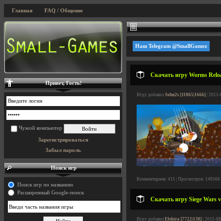
Главная
FAQ / Общение
Наш Telegram @SmallGamez
Скачать игру Worms Reloa
Привет, Гость!
Игру добавил
John2s [11865|1666]
| 2015-
Чужой компьютер
Зарегистрироваться
Забыл пароль
Поиск игр
Комментариев: 415 | Просмотров: 149566
Поиск игр по названию
Расширенный Google-поиск
Скачать игру Siege Wars v
Игру добавил
Elektra [7722|138]
| 2015-08