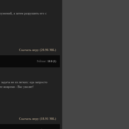
ужений, а затем разрушить его с
Скачать игру (20.96 Мб.)
Рейтинг:
10.0 (1)
задача не из легких: еда запросто
е вовремя - Вас уволят!
Скачать игру (18.91 Мб.)