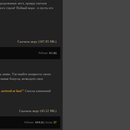
ределенных мест, правда сначала
ного героя! Поймай вора - и пусть его
Скачать игру (107.95 Мб.)
Рейтинг:
8.5 (6)
ть замки. Улучшайте мощность своих
ельные бонусы, возводите свои
arrived at last!"
Список изменений
Скачать игру (45.52 Мб.)
Рейтинг:
10.0 (1)
| Баллы:
57