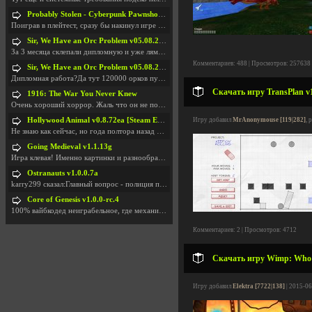
Probably Stolen - Cyberpunk Pawnshop Simulator v048c [Playtest]
Поиграв в плейтест, сразу бы накинул игре наивысши
Sir, We Have an Orc Problem v05.08.2026
За 3 месяца склепали дипломную и уже лям двести ба
Комментариев: 488 | Просмотров: 257638
Sir, We Have an Orc Problem v05.08.2026
Дипломная работа?Да тут 120000 орков путь выбирают
Скачать игру TransPlan v
1916: The War You Never Knew
Очень хороший хоррор. Жаль что он не получил должн
Hollywood Animal v0.8.72ea [Steam Early Access]
Игру добавил
MrAnonymouse [119|282]
, 
Не знаю как сейчас, но года полтора назад игра был
Going Medieval v1.1.13g
Игра клевая! Именно картинки и разнообразия в стро
Ostranauts v1.0.0.7a
karry299 сказал:Главный вопрос - полиция по-прежне
Core of Genesis v1.0.0-rc.4
100% вайбкодед неиграбельное, где механики знает т
Комментариев: 2 | Просмотров: 4712
Скачать игру Wimp: Who S
Игру добавил
Elektra [7722|138]
| 2015-06