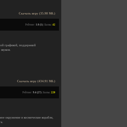
Скачать игру (35.98 Мб.)
Рейтинг:
1.0 (1)
| Баллы:
42
ной графикой, поддержкой
 звуком.
Скачать игру (434.91 Мб.)
Рейтинг:
9.4 (27)
| Баллы:
220
мое окружение и космические корабли,
га.