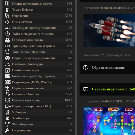
Спорт, настольные, карты
988
Игру добавил
John2s [11865|1666]
| 2015-
Tower Defense
394
Стратегии
3780
Симуляторы
1188
Змейки, поедалки, эволюция
72
Тайм менеджмент, тайкуны
1020
Головоломки, пазлы
3035
Три в ряд, цепочки, тетрисы
686
Типа Zuma / Dynomite
98
Комментариев: 25 | Просмотров: 36853
Игры для детей, обучающие
316
Пинболы, бильярды
65
Обратите внимание
Необычные игры
1077
Большие игры (Rip, Repack)
269
Ретро-игры (DOS, Win 9x)
691
Игры пользователей
272
Скачать игру Sweet'n'Rol
Сетевые / ХотСит
2320
Русские версии игр
8412
Игру добавил
Elektra [7722|138]
| 2015-08
Игры для взрослых (18+)
130
VR-игры
399
Зомби игры
446
SGi-сборники
0
Создание игр
98