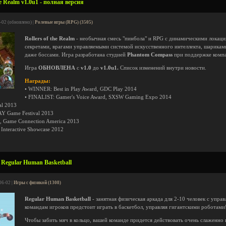
he Realm v1.0u1 - полная версия
-02 (обновлено) |
Ролевые игры (RPG) (3505)
Rollers of the Realm
- необычная смесь "пинбола" и RPG с динамическими локаци
секретами, врагами управляемыми системой искусственного интеллекта, шарикам
даже боссами. Игра разработана студией
Phantom Compass
при поддержке комп
Игра
ОБНОВЛЕНА
с
v1.0
до
v1.0u1.
Список изменений внутри новости.
Награды:
• WINNER: Best in Play Award, GDC Play 2014
• FINALIST: Gamer's Voice Award, SXSW Gaming Expo 2014
al 2013
AY Game Festival 2013
rd, Game Connection America 2013
nteractive Showcase 2012
Regular Human Basketball
06-02 |
Игры с физикой (1308)
Regular Human Basketball
- занятная физическая аркада для 2-10 человек с упра
командам игроков предстоит играть в баскетбол, управляя гигантскими роботами
Чтобы забить мяч в кольцо, вашей команде придется действовать очень слаженно 