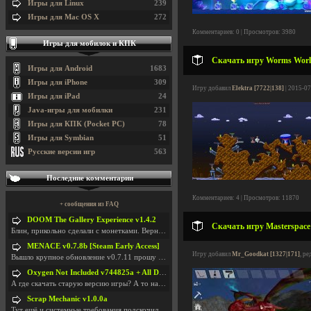
Игры для Linux
239
Игры для Mac OS X
272
Комментариев: 0 | Просмотров: 3980
Игры для мобилок и КПК
Скачать игру Worms World
Игры для Android
1683
Игры для iPhone
309
Игру добавил
Elektra [7722|138]
| 2015-07
Игры для iPad
24
Java-игры для мобилки
231
Игры для КПК (Pocket PC)
78
Игры для Symbian
51
Русские версии игр
563
Последние комментарии
Комментариев: 4 | Просмотров: 11870
+ сообщения из FAQ
DOOM The Gallery Experience v1.4.2
Скачать игру Masterspace 
Блин, прикольно сделали с монетками. Вернулся в св
MENACE v0.7.8b [Steam Early Access]
Игру добавил
Mr_Goodkat [1327|171]
, ре
Вышло крупное обновление v0.7.11 прошу обновить
Oxygen Not Included v744825a + All DLC
А где скачать старую версию игры? А то на новой но
Scrap Mechanic v1.0.0a
Тут ещё и системные требования подскочили. Если не