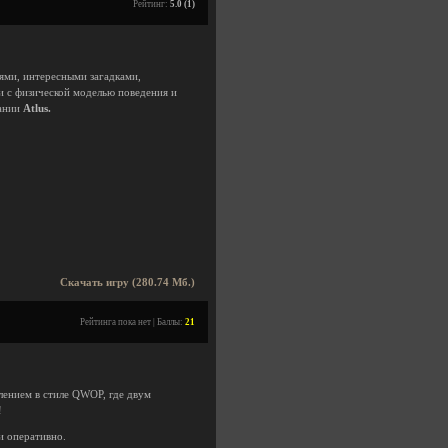
Рейтинг:
5.0 (1)
ями, интересными загадками,
и с физической моделью поведения и
ании
Atlus.
Скачать игру (280.74 Мб.)
Рейтинга пока нет | Баллы:
21
влением в стиле QWOP, где двум
!
и оперативно.