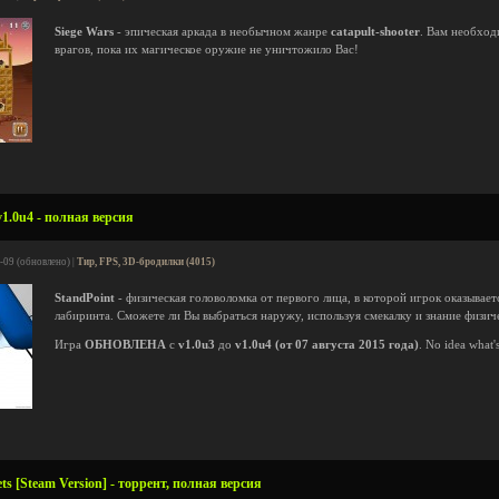
Siege Wars
- эпическая аркада в необычном жанре
catapult-shooter
. Вам необход
врагов, пока их магическое оружие не уничтожило Вас!
1.0u4 - полная версия
-09 (обновлено) |
Тир, FPS, 3D-бродилки (4015)
StandPoint
- физическая головоломка от первого лица, в которой игрок оказывае
лабиринта. Сможете ли Вы выбраться наружу, используя смекалку и знание физич
Игра
ОБНОВЛЕНА
с
v1.0u3
до
v1.0u4 (от 07 августа 2015 года)
. No idea what'
s [Steam Version] - торрент, полная версия