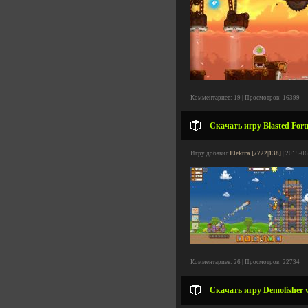
Комментариев: 19 | Просмотров: 16399
Скачать игру Blasted Fort
Игру добавил
Elektra [7722|138]
| 2015-06
Комментариев: 26 | Просмотров: 22734
Скачать игру Demolisher v