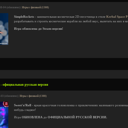
08-04 (обновлено) |
Игры с физикой (1308)
SimpleRockets
- занимательная космическая 2D-песочница в стиле
Kerbal Space 
разрабатывать и строить космические корабли на любой вкус, вылетать на них в 
Игра обновлена до Steam-версии!
l - официальная русская версия
-03 (обновлено) |
Игры с физикой (1308)
Sweet'n'Roll
- яркая красочная головоломка о приключениях маленького розовень
нибудь сладкое!
Игра
ОБНОВЛЕНА
до
ОФИЦИАЛЬНОЙ РУССКОЙ ВЕРСИИ.