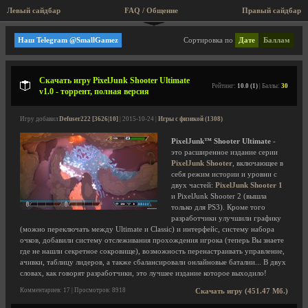
Левый сайдбар
FAQ / Общение
Правый сайдбар
Игры с физикой
Наш Telegram @SmallGamez
Сортировка по
Дате
Баллам
Скачать игру PixelJunk Shooter Ultimate
Рейтинг:
10.0 (1)
| Баллы:
30
v1.0 - торрент, полная версия
Игру добавил
Defuser222 [3626|10]
| 2015-10-24 |
Игры с физикой (1308)
PixelJunk™ Shooter Ultimate
-
это расширенное издание серии
PixelJunk Shooter
, включающее в
себя режим истории и уровни с
двух частей:
PixelJunk Shooter 1
и PixelJunk Shooter 2 (вышла
только для PS3). Кроме того
разработчики улучшили графику
(можно переключать между Ultimate и Classic) и интерфейс, систему набора
очков, добавили систему отслеживания прохождения игрока (теперь Вы знаете
где не нашли секретное сокровище), возможность перенастраивать управление,
ачивки, таблицу лидеров, а также сбалансировали онлайновые баталии... В двух
словах, как говорят разработчики, это лучшее издание которое выходило!
Комментариев: 17 | Просмотров: 8918
Скачать игру (451.47 Мб.)