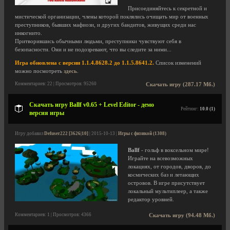
Присоединяйтесь к секретной и
мистической организации, члены которой поклялись очищать мир от военных
преступников, бывших мафиози, и других бандитов, живущих среди нас
инкогнито.
Притворившись обычными людьми, преступники чувствуют себя в
безопасности. Они и не подозревают, что вы следите за ними...
Игра обновлена с версии 1.1.4.8628.2 до 1.1.5.8641.2.
Список изменений
можно посмотреть
здесь
.
Комментариев: 22 | Просмотров: 95260
Скачать игру (287.17 Мб.)
Скачать игру Ballf v0.65 + Level Editor - демо
Рейтинг:
10.0 (1)
версия игры
Игру добавил
Defuser222 [3626|10]
| 2015-10-13 |
Игры с физикой (1308)
Ballf
- гольф в воксельном мире!
Играйте на всевозможных
локациях, от городов, дворов, до
космических баз и летающих
островов. В игре присутствует
локальный мультиплеер, а также
редактор уровней.
Комментариев: 1 | Просмотров: 4366
Скачать игру (94.48 Мб.)