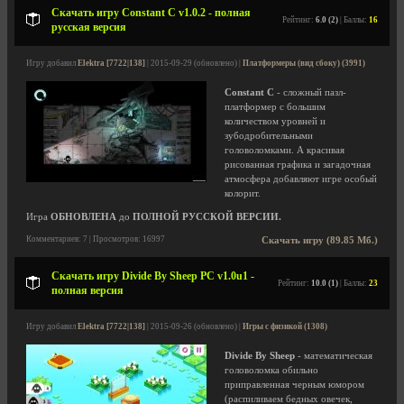
Скачать игру Constant C v1.0.2 - полная
Рейтинг:
6.0 (2)
| Баллы:
16
русская версия
Игру добавил
Elektra [7722|138]
| 2015-09-29 (обновлено) |
Платформеры (вид сбоку) (3991)
Constant C
- сложный пазл-
платформер с большим
количеством уровней и
зубодробительными
головоломками. А красивая
рисованная графика и загадочная
атмосфера добавляют игре особый
колорит.
Игра
ОБНОВЛЕНА
до
ПОЛНОЙ РУССКОЙ ВЕРСИИ.
Комментариев: 7 | Просмотров: 16997
Скачать игру (89.85 Мб.)
Скачать игру Divide By Sheep PC v1.0u1 -
Рейтинг:
10.0 (1)
| Баллы:
23
полная версия
Игру добавил
Elektra [7722|138]
| 2015-09-26 (обновлено) |
Игры с физикой (1308)
Divide By Sheep
- математическая
головоломка обильно
приправленная черным юмором
(распиливаем бедных овечек,