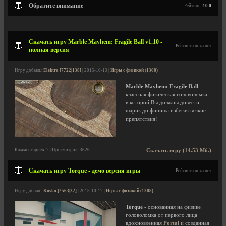
Обратите внимание
Рейтинг:
10.0
Скачать игру Marble Mayhem: Fragile Ball v1.10 -
Рейтинга пока нет
полная версия
Игру добавил
Elektra [7722|138]
| 2015-10-13 |
Игры с физикой (1308)
Marble Mayhem: Fragile Ball
-
классная физическая головоломка,
в которой Вы должны довести
шарик до финиша избегая всякие
препятствия!
Комментариев: 2 | Просмотров: 3626
Скачать игру (14.53 Мб.)
Скачать игру Torque - демо версия игры
Рейтинга пока нет
Игру добавил
Kusko [2563|32]
| 2015-10-12 |
Игры с физикой (1308)
Torque
- основанная на физике
головоломка от первого лица
вдохновленная
Portal
и созданная