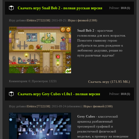
Скачать игру Snail Bob 2 - полная русская версия
Рейтинг:
10.0 (1)
Игру добавил
Elektra [7722|138]
| 2015-09-25 |
Игры с физикой (1308)
Snail Bob 2
- красочная
головоломка для всех возрастов.
Помогите главному герою
добраться на день рождение к
любимому дедушки, решая по
пути различные задачки!
Комментариев: 0 | Просмотров: 13231
Скачать игру (171.95 Мб.)
Скачать игру Grey Cubes v1.0u1 - полная версия
Рейтинг:
10.0 (1)
Игру добавил
Elektra [7722|138]
| 2015-09-24 (обновлено) |
Игры с физикой (1308)
Grey Cubes
- классический
арканоид разбавленный
трехмерной графикой и
реалистичной физической
моделью, к примеру на поведение