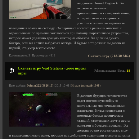
на движке
Unreal Engine 4
. Вы
играете за человека
приговоренного к смертной казни,
который согласился принять
участие в тайном эксперименте
поведения в обмен на свободу. Эксперимент состоит в решении опасных и
ограниченных по времени головоломок при помощи портативного устройства,
которое может удаленно вращать некоторые объекты. Вы должны думать
быстро, если вы хотите выбраться отсюда. И будьте осторожны: вы далеко не
первый, кто умер в этом месте...
Комментариев: 3 | Просмотров: 4519
Скачать игру (218.30 Мб.)
Скачать игру Void Stations - демо версия
Рейтинга пока нет | Баллы:
18
игры
Игру добавил
Defuser222 [3626|10]
| 2015-10-08 |
Игры с физикой (1308)
В далеком будущем человечество
ведет постоянную войну за
контроль над многочисленными
планетами. Битвы происходят с
помощью боевых космических
станций, стреляющих друг в друга
ракетами и боевыми дронами. Вы
должны точно рассчитывать силу
и траекторию полета ракет, которые под действием гравитации планеты должны