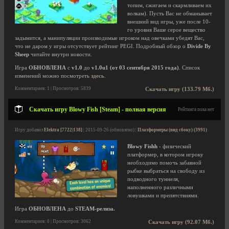
топим, сжигаем и скармливаем их
волкам). Пусть Вас не обманывает
внешний вид игры, уже после 10-
го уровня Ваше серое вещество
задымится, а манипуляции производимые игроком над овечками убедят Вас,
что не даром у игры отсутствует рейтинг PEGI. Подробный обзор о
Divide By
Sheep
читайте внутри новости.
Игра
ОБНОВЛЕНА
с
v1.0
до
v1.0u1 (от 03 сентября 2015 года)
. Список
изменений можно посмотреть
здесь
.
Комментариев: 1 | Просмотров: 5839
Скачать игру (133.79 Мб.)
Скачать игру Blowy Fish [Steam] - полная версия
Рейтинга пока нет
Игру добавил
Elektra [7722|138]
| 2015-09-26 (обновлено) |
Платформеры (вид сбоку) (3991)
Blowy Fishh
- физический
платформер, в котором игроку
необходимо помочь забавной
рыбке выбраться на свободу из
подводного туннеля,
наполненного различными
ловушками и препятствиями.
Игра
ОБНОВЛЕНА
до
STEAM-релиза.
Комментариев: 0 | Просмотров: 3062
Скачать игру (92.07 Мб.)