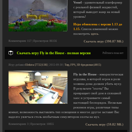
Vessel
- удивительный платформер
с реальной физикой жидкостей,
который выводит жанр на новый
уровень!
Игра обновлена с версии 1.13 до
1.15.
Список изменений можно
посмотреть
здесь
.
Комментариев: 157 | Просмотров: 86156
Скачать игру (390.87 Мб.)
Скачать игру Fly in the House - полная версия
Рейтинга пока нет
Игру добавил
Elektra [7722|138]
| 2015-09-30 |
Тир, FPS, 3D-бродилки (4015)
Fly in the House
- юмористическая
игрушка, в которой игрок в роли
хозяина дома должен убить муху.
В результате "охоты" Вы
превращает свой дом в сплошной
хаос и устраиваете самый
настоящий беспорядок. Несколько
режимов игры, различные типы
комнат, возможность выставлять тип освещения и многое другое заставят Вас
надолго увлечься столь необычным симулятором охоты на мух.
Комментариев: 3 | Просмотров: 10855
Скачать игру (59.82 Мб.)