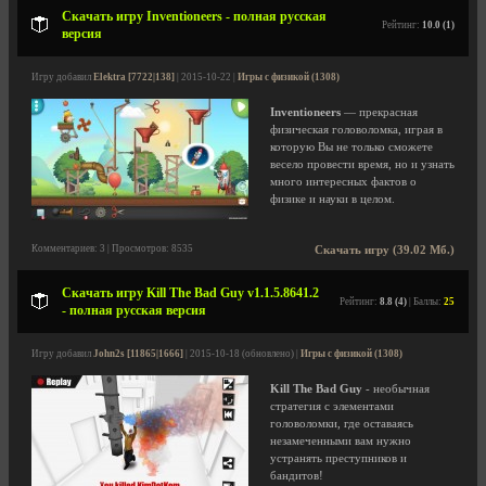
Скачать игру Inventioneers - полная русская
Рейтинг:
10.0 (1)
версия
Игру добавил
Elektra [7722|138]
| 2015-10-22 |
Игры с физикой (1308)
Inventioneers
— прекрасная
физическая головоломка, играя в
которую Вы не только сможете
весело провести время, но и узнать
много интересных фактов о
физике и науки в целом.
Комментариев: 3 | Просмотров: 8535
Скачать игру (39.02 Мб.)
Скачать игру Kill The Bad Guy v1.1.5.8641.2
Рейтинг:
8.8 (4)
| Баллы:
25
- полная русская версия
Игру добавил
John2s [11865|1666]
| 2015-10-18 (обновлено) |
Игры с физикой (1308)
Kill The Bad Guy
- необычная
стратегия с элементами
головоломки, где оставаясь
незамеченными вам нужно
устранять преступников и
бандитов!