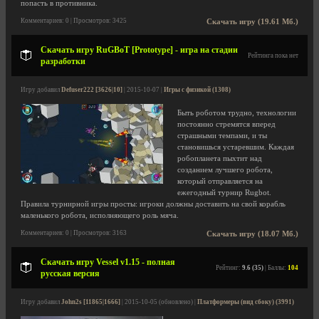
попасть в противника.
Комментариев: 0 | Просмотров: 3425
Скачать игру (19.61 Мб.)
Скачать игру RuGBoT [Prototype] - игра на стадии
Рейтинга пока нет
разработки
Игру добавил
Defuser222 [3626|10]
| 2015-10-07 |
Игры с физикой (1308)
Быть роботом трудно, технологии
постоянно стремятся вперед
страшными темпами, и ты
становишься устаревшим. Каждая
робопланета пыхтит над
созданием лучшего робота,
который отправляется на
ежегодный турнир Rugbot.
Правила турнирной игры просты: игроки должны доставить на свой корабль
маленького робота, исполняющего роль мяча.
Комментариев: 0 | Просмотров: 3163
Скачать игру (18.07 Мб.)
Скачать игру Vessel v1.15 - полная
Рейтинг:
9.6 (35)
| Баллы:
104
русская версия
Игру добавил
John2s [11865|1666]
| 2015-10-05 (обновлено) |
Платформеры (вид сбоку) (3991)