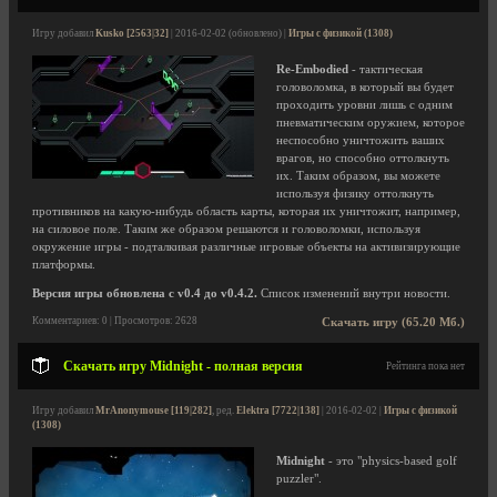
Игру добавил
Kusko [2563|32]
| 2016-02-02 (обновлено) |
Игры с физикой (1308)
Re-Embodied
- тактическая
головоломка, в который вы будет
проходить уровни лишь с одним
пневматическим оружием, которое
неспособно уничтожить ваших
врагов, но способно оттолкнуть
их. Таким образом, вы можете
используя физику оттолкнуть
противников на какую-нибудь область карты, которая их уничтожит, например,
на силовое поле. Таким же образом решаются и головоломки, используя
окружение игры - подталкивая различные игровые объекты на активизирующие
платформы.
Версия игры обновлена с v0.4 до v0.4.2.
Список изменений внутри новости.
Комментариев: 0 | Просмотров: 2628
Скачать игру (65.20 Мб.)
Скачать игру Midnight - полная версия
Рейтинга пока нет
Игру добавил
MrAnonymouse [119|282]
, ред.
Elektra [7722|138]
| 2016-02-02 |
Игры с физикой
(1308)
Midnight
- это "physics-based golf
puzzler".