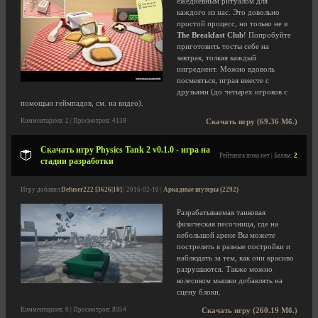
ежедневным ритуалом для
каждого из нас. Это довольно
простой процесс, но только не в
The Breakfast Club
! Попробуйте
приготовить тосты себе на
завтрак, толкая каждый
ингредиент. Можно вдоволь
посмеяться, играя вместе с
друзьями (до четырех игроков с
помощью геймпадов, см. на видео).
Комментариев: 2 | Просмотров: 4138
Скачать игру (69.36 Мб.)
Скачать игру Physics Tank 2 v0.1.0 - игра на
Рейтинга пока нет | Баллы:
2
стадии разработки
Игру добавил
Defuser222 [3626|10]
| 2016-02-10 |
Аркадные шутеры (2292)
Разрабатываемая танковая
физическая песочница, где на
небольшой арене Вы можете
пострелять в разные постройки и
наблюдать за тем, как они красиво
разрушаются. Также можно
колесиком мышки добавлять на
сцену блоки.
Комментариев: 0 | Просмотров: 8954
Скачать игру (260.19 Мб.)