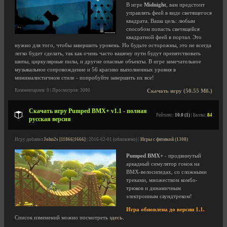
В игре
Midnight
, вам предстоит
управлять феей в виде светящегося
квадрата. Ваша цель: любым
способом попасть светящейся
квадратной феей в портал. Это
нужно для того, чтобы завершить уровень. Но будьте осторожны, это не всегда
легко будет сделать, так как очень часто вашему пути будут препятствовать
шипы, циркулярные пилы, и другие опасные объекты. В игре замечательное
музыкальное сопровождение и 56 красиво выполненных уровня в
минималистичном стиле - попробуйте завершить их все!
Комментариев: 0 | Просмотров: 3080
Скачать игру (50.55 Мб.)
Скачать игру Pumped BMX+ v1.1 - полная
Рейтинг:
10.0 (1)
| Баллы:
84
русская версия
Игру добавил
John2s [11866|1666]
| 2016-02-01 (обновлено) |
Игры с физикой (1308)
Pumped BMX+
- продвинутый
аркадный симулятор гонок на
BMX-велосипедах, со сложными
треками, множеством комбо-
трюков и динамичным
электронным саундтреком!
Игра обновлена до версии 1.1.
Список изменений можно посмотреть
здесь
.