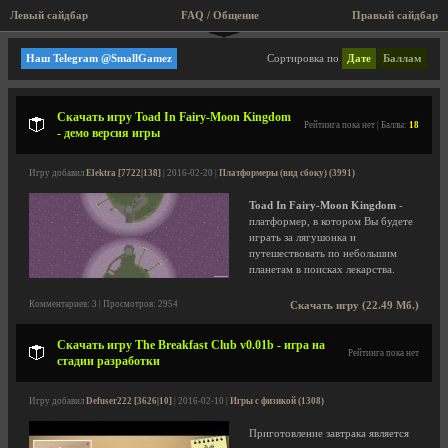
Левый сайдбар
FAQ / Общение
Правый сайдбар
Игры с физикой
Наш Telegram @SmallGamez
Сортировка по
Дате
Баллам
Скачать игру Toad In Fairy-Moon Kingdom
Рейтинга пока нет | Баллы:
18
- демо версия игры
Игру добавил
Elektra [7722|138]
| 2016-02-20 |
Платформеры (вид сбоку) (3991)
Toad In Fairy-Moon Kingdom
-
платформер, в котором Вы будете
играть за лягушонка и
путешествовать по небольшим
планетам в поисках лекарства.
Комментариев: 3 | Просмотров: 2954
Скачать игру (22.49 Мб.)
Скачать игру The Breakfast Club v0.01b - игра на
Рейтинга пока нет
стадии разработки
Игру добавил
Defuser222 [3626|10]
| 2016-02-10 |
Игры с физикой (1308)
Приготовление завтрака является