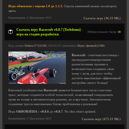
Игра обновлена с версии 1.0 до 1.1.5.
Список изменений можно посмотреть
здесь
.
Комментариев: 4 | Просмотров: 4474
Скачать игру (36.33 Мб.)
Скачать игру Racecraft v0.8.7 [Techdemo] -
Рейтинга пока нет | Баллы:
10
игра на стадии разработки
Игру добавил
Elektra [7722|138]
| 2016-02-07 (обновлено) |
Игры с физикой (1308)
Racecraft
- гоночная песочница с
процедурногенерируемыми
реалистичными треками и
возможностью создавать свою
тачку с нуля, для того чтобы
достичь максимально эффективной
настройки своего болида!
Ключевой особенностью
Racecraft
является бесконечное число гоночных
трасс, которые создаются особой технологией, позволяющей генерировать
треки не только в автоматическом режиме, но и вручную. Автоматически
созданные трассы максимально близко приближены к реальным!
Игра
ОБНОВЛЕНА
с
v0.8.6
до
v0.8.7
. No idea what's updated.
Комментариев: 3 | Просмотров: 6854
Скачать игру (473.33 Мб.)