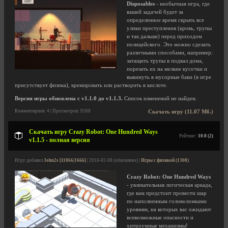
Disposables
- необычная игра, где
вашей задачей будет за
определенное время скрыть все
улики преступления (кровь, трупы
и так дальше) перед приходом
полицейского. Это можно сделать
различными способами, например:
затащить трупы в подвал дома,
порезать их на мелкие кусочки и
выкинуть в мусорные баки (в игре
присутствует физика), кремировать или растворить в кислоте.
Версия игры обновлена с v1.1.0 до v1.1.3.
Список изменений не найден.
Комментариев: 4 | Просмотров: 9268
Скачать игру (11.07 Мб.)
Скачать игру Crazy Robot: One Hundred Ways
Рейтинг:
10.0 (2)
v1.1.5 - полная версия
Игру добавил
John2s [11866|1666]
| 2016-02-08 (обновлено) |
Игры с физикой (1308)
Crazy Robot: One Hundred Ways
- увлекательная логическая аркада,
где вам предстоит провести шар
по наполненным головоломками
уровням, на которых вас ожидают
всевозможные опасности и
хитроумные механизмы!