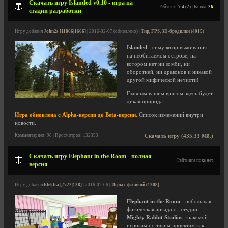
Скачать игру Islanded v0.10 - игра на
Рейтинг:
7.4 (7)
| Баллы:
26
стадии разработки
Игру добавил
John2s [11866|1666]
| 2016-02-07 (обновлено) |
Тир, FPS, 3D-бродилки (4015)
Islanded
- симулятор выживания
на необитаемом острове, на
котором нет ни зомби, ни
оборотней, ни драконов и никакой
другой мифической нечисти!
Главным вашим врагом здесь будет
дикая природа.
Игра обновлена с Alpha-версии до Beta-версии.
Список изменений внутри
новости.
Комментариев: 98 | Просмотров: 132353
Скачать игру (435.33 Мб.)
Скачать игру Elephant in the Room - полная
Рейтинга пока нет
версия
Игру добавил
Elektra [7722|138]
| 2016-02-06 |
Игры с физикой (1308)
Elephant in the Room
- небольшая
физическая аркада от студии
Mighty Rabbit Studios
, знакомой
игрокам по таким проектам как