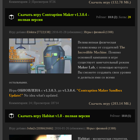
Комментариев: 2 | Просмотров: 9726
Скачать игру (132.78 Мб.)
Скачать игру Contraption Maker v1.3.0.4 -
Рейтинг:
10.0 (2)
| Баллы:
20
полная версия
Игру добавил
Elektra [7722|138]
| 2016-01-28 (обновлено) |
Игры с физикой (1308)
Великолепная физическая
головоломка от создателей
The
Incredible Machine
. Помимо
основной кампании в игре
существует замечательный режим
Maker Lab
, с помощью которого
Вы сможете создавать свои уровни
и делиться ими со всеми
остальными.
Игра
ОБНОВЛЕНА
с
v1.3.0.3.
до
v1.3.0.4.
"Contraption Maker Sandbox
Update!"
No idea what's updated.
Комментариев: 24 | Просмотров: 59714
Скачать игру (203.14 Мб.)
Скачать игру Habitat v1.0 - полная версия
Рейтинг:
10.0 (1)
Игру добавил
John2s [11866|1666]
| 2016-01-26 (обновлено) |
Игры с физикой (1308)
Habitat
- космическая стратегия,