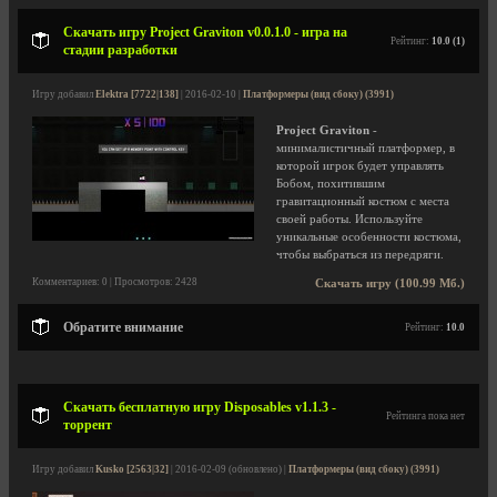
Скачать игру Project Graviton v0.0.1.0 - игра на
Рейтинг:
10.0 (1)
стадии разработки
Игру добавил
Elektra [7722|138]
| 2016-02-10 |
Платформеры (вид сбоку) (3991)
Project Graviton
-
минималистичный платформер, в
которой игрок будет управлять
Бобом, похитившим
гравитационный костюм с места
своей работы. Используйте
уникальные особенности костюма,
чтобы выбраться из передряги.
Комментариев: 0 | Просмотров: 2428
Скачать игру (100.99 Мб.)
Обратите внимание
Рейтинг:
10.0
Скачать бесплатную игру Disposables v1.1.3 -
Рейтинга пока нет
торрент
Игру добавил
Kusko [2563|32]
| 2016-02-09 (обновлено) |
Платформеры (вид сбоку) (3991)