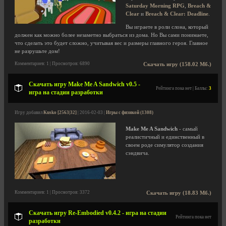
Saturday Morning RPG
,
Breach &
Clear
и
Breach & Clear: Deadline
.
Вы играете в роли слона, который
должен как можно более незаметно выбраться из дома. Но Вы сами понимаете,
что сделать это будет сложно, учитывая вес и размеры главного героя. Главное
не разрушьте дом!
Комментариев: 1 | Просмотров: 6890
Скачать игру (158.02 Мб.)
Скачать игру Make Me A Sandwich v0.5 -
Рейтинга пока нет | Баллы:
3
игра на стадии разработки
Игру добавил
Kusko [2563|32]
| 2016-02-03 |
Игры с физикой (1308)
Make Me A Sandwich
- самый
реалистичный и единственный в
своем роде симулятор создания
сэндвича.
Комментариев: 1 | Просмотров: 3372
Скачать игру (18.83 Мб.)
Скачать игру Re-Embodied v0.4.2 - игра на стадии
Рейтинга пока нет
разработки