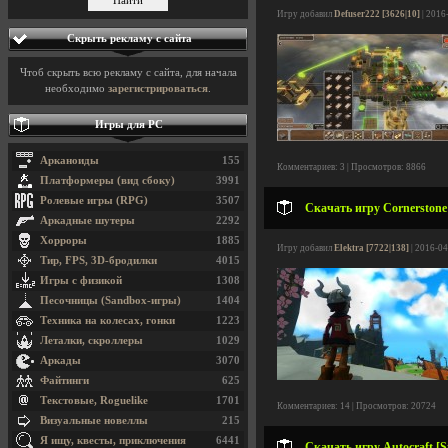
Игру добавил
Defuser222 [3626|10]
| 2016
Скрыть рекламу с сайта
Чтоб скрыть всю рекламу с сайта, для начала
необходимо
зарегистрироваться
.
Игры для PC
Арканоиды
155
Комментариев: 3 | Просмотров: 8866
Платформеры (вид сбоку)
3991
Ролевые игры (RPG)
3507
Скачать игру Cornerstone:
Аркадные шутеры
2292
Хорроры
1885
Игру добавил
Elektra [7722|138]
| 2016-04
Тир, FPS, 3D-бродилки
4015
Игры с физикой
1308
Песочницы (Sandbox-игры)
1404
Техника на колесах, гонки
1223
Леталки, скроллеры
1029
Аркады
3070
Файтинги
625
Текстовые, Roguelike
1701
Комментариев: 14 | Просмотров: 20724
Визуальные новеллы
215
Я ищу, квесты, приключения
6441
Скачать игру Autocraft [S