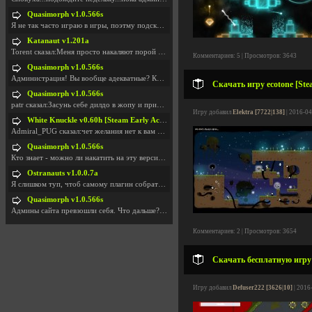
Quasimorph v1.0.566s
Я не так часто играю в игры, поэтму подсказка про
Katanaut v1.201a
Torent сказал:Меня просто накаляют порой речи о то
Комментариев: 5 | Просмотров: 3643
Quasimorph v1.0.566s
Администрация! Вы вообще адекватные? Какие монетки
Скачать игру ecotone [Ste
Quasimorph v1.0.566s
patr сказал:Засунь себе дилдо в жопу и пришли фотк
Игру добавил
Elektra [7722|138]
| 2016-04
White Knuckle v0.60h [Steam Early Access]
Admiral_PUG сказал:чет желания нет к вам сюда захо
Quasimorph v1.0.566s
Кто знает - можно ли накатить на эту версию моды?
Ostranauts v1.0.0.7a
Я слишком туп, чтоб самому плагин собрать. И что-т
Quasimorph v1.0.566s
Админы сайта превзошли себя. Что дальше? Засунь се
Комментариев: 2 | Просмотров: 3654
Скачать бесплатную игру
Игру добавил
Defuser222 [3626|10]
| 2016