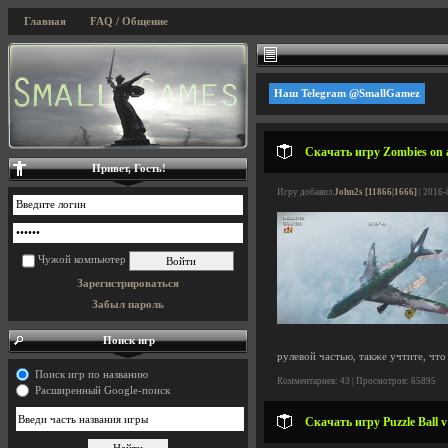
Главная
FAQ / Общение
Наш Telegram @SmallGamez
Скачать игру Zombies on a
Привет, Гость!
Игру добавил
John2s [11866|1666]
| 2016-
Чужой компьютер
Зарегистрироваться
Забыл пароль
Поиск игр
рулевой частью, также учтите, что
Поиск игр по названию
Комментариев: 43 | Просмотров: 65895
Расширенный Google-поиск
Скачать игру Puzzle Ball 