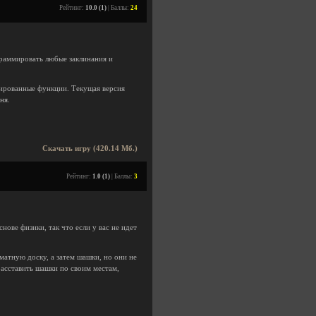
Рейтинг:
10.0 (1)
| Баллы:
24
граммировать любые заклинания и
нированные функции. Текущая версия
ня.
Скачать игру (420.14 Мб.)
Рейтинг:
1.0 (1)
| Баллы:
3
ове физики, так что если у вас не идет
атную доску, а затем шашки, но они не
расставить шашки по своим местам,