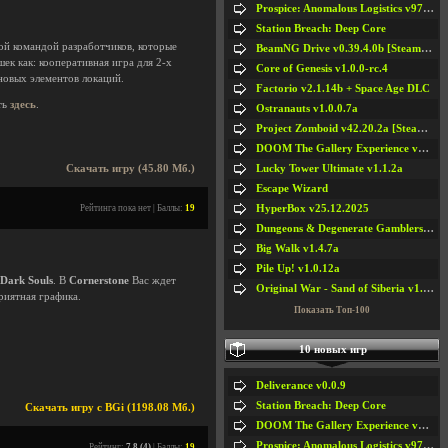
Prospice: Anomalous Logistics v97 [Playtest]
Station Breach: Deep Core
ной командой разработчиков, которые
BeamNG Drive v0.39.4.0b [Steam Early Access]
шек как: кооперативная игра для 2-х
Core of Genesis v1.0.0-rc.4
новых элементов локаций.
Factorio v2.1.14b + Space Age DLC
ть
здесь
.
Ostranauts v1.0.0.7a
Project Zomboid v42.20.2a [Steam Early Access]
DOOM The Gallery Experience v1.4.2
Lucky Tower Ultimate v1.1.2a
Скачать игру (45.80 Мб.)
Escape Wizard
HyperBox v25.12.2025
Рейтинга пока нет | Баллы:
19
Dungeons & Degenerate Gamblers v2.0.2a
Big Walk v1.4.7a
Pile Up! v1.0.12a
Dark Souls
. В
Cornerstone
Вас ждет
Original War - Sand of Siberia v1.6.30
приятная графика.
Показать Топ-100
10 новых игр
Deliverance v0.0.9
Station Breach: Deep Core
Скачать игру с BGi (1198.08 Мб.)
DOOM The Gallery Experience v1.4.2
Prospice: Anomalous Logistics v97 [Playtest]
Рейтинг:
7.8 (4)
| Баллы:
19