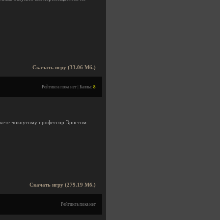
Скачать игру (33.06 Мб.)
Рейтинга пока нет | Баллы:
8
ожете чокнутому профессор Эрнстом
Скачать игру (279.19 Мб.)
Рейтинга пока нет