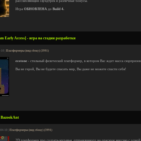
расслабляющий саундтрек и различные бонусы.
Игра
ОБНОВЛЕНА
до
Build 4.
am Early Access] - игра на стадии разработки
-10 |
Платформеры (вид сбоку) (3991)
ecotone
- стильный физический платформер, в котором Вас ждет масса сюрпризов
Вы не герой, Вы не будете спасать мир, Вы даже не можете спасти себя!
 BazookAnt
-04-10 |
Платформеры (вид сбоку) (3991)
2D платформер про солдата-муравья, отправленного на опасную миссию с одной 