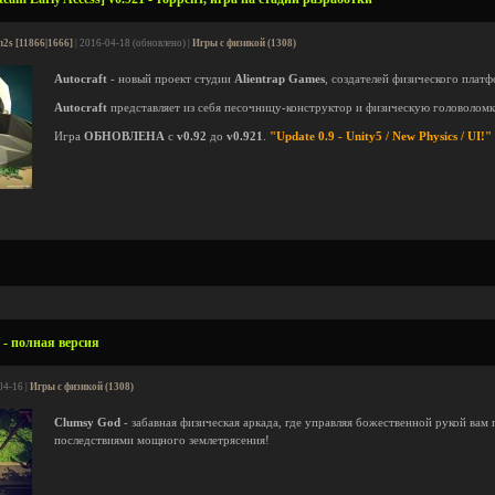
n2s [11866|1666]
| 2016-04-18 (обновлено) |
Игры с физикой (1308)
Autocraft
- новый проект студии
Alientrap Games
, создателей физического плат
Autocraft
представляет из себя песочницу-конструктор и физическую головоломк
Игра
ОБНОВЛЕНА
с
v0.92
до
v0.921
.
"Update 0.9 - Unity5 / New Physics / UI!"
 - полная версия
04-16 |
Игры с физикой (1308)
Clumsy God
- забавная физическая аркада, где управляя божественной рукой вам
последствиями мощного землетрясения!