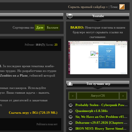
Скрыть правый сайдбар »
| Тема:
Youtube
Сортировка по
Дате
Баллам
ВАЖНО:
Некоторые плагины в вашем
браузере могут скрывать ссылки на
скачивание.
Рейтинг:
10.0 (7)
| Баллы:
23
d.
За последнее время тематика зомби-
чно трудно. Но разработчики из студии
Zombies on a Plane
, геймплей которой
Топ лучших игр
женных пассажиров. Используйте
ухе. Ваша главная задача – выжить.
«
Август'26
»
иная от двигателей и заканчивая
Probably Stolen - Cyberpunk Pawnshop Simulator v048c [Playtest]
т.
Quasimorph v1.0.566s
Скачать игру с BGi (720.19 Мб.)
Sir, We Have an Orc Problem v05.08.2026
Deltarune v29.07.2026 [Chapters 1-5] / + RUS [Chapters 1-5]
Рейтинга пока нет
IRON NEST: Heavy Turret Simulator v1.0a