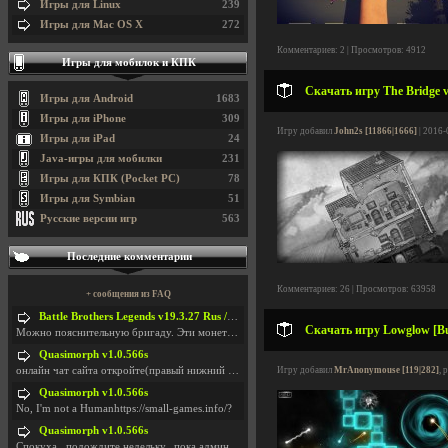
Игры для Linux
239
Игры для Mac OS X
272
Комментариев: 2 | Просмотров: 4912
Игры для мобилок и КПК
Скачать игру The Bridge v
Игры для Android
1683
Игры для iPhone
309
Игру добавил
John2s [11866|1666]
| 2016-
Игры для iPad
24
Java-игры для мобилки
231
Игры для КПК (Pocket PC)
78
Игры для Symbian
51
Русские версии игр
563
Последние комментарии
Комментариев: 26 | Просмотров: 63958
+ сообщения из FAQ
Battle Brothers Legends v19.3.27 Rus / + Battle Brothers Legends v19.3.39 Eng
Скачать игру Lowglow [Bui
Можно пояснительную бригаду. Эти монетки, они в ка
Quasimorph v1.0.566s
онлайн чат сайта откройте(правый нижний угол экран
Игру добавил
MrAnonymouse [119|282]
, 
Quasimorph v1.0.566s
No, I'm not a Humanhttps://small-games.info/?
Quasimorph v1.0.566s
Спокуха...подождите недельку...пока админов отпуст