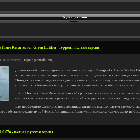
Игры с физикой
 Plane Resurrection Green Edition - торрент, полная версия
05-02 (обновлено) |
Игры с физикой (1308)
Довольно любопытный проект от английской студии
Shangri-La Game Studios Lt
апокалипсиса прилично приелась и, казалось бы, придумать что-то новое достато
Shangri-La
смогли создать еще одну игрушку про зомби, получившую названием
отличается от большинства игр про уничтожение нежити, зомби и иже с ними.
В
Zombies on a Plane
Вы возьмете на себя роль капитана самолета, полного зара
самолет в качестве своего оружия и попытайтесь удержать стальную птицу в возд
Вам необходимо следить за поддержанием жизненно важных систем самолета, нач
 игра обладает реалистичной физикой и динамикой движения самолета, так что легко не буде
v1.0.07a - полная русская версия