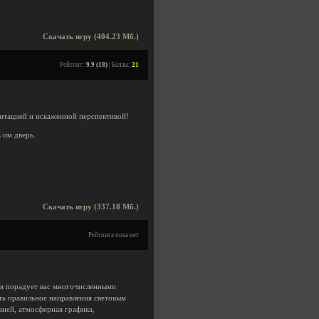
Скачать игру (404.23 Мб.)
Рейтинг:
9.9 (18)
| Баллы:
21
витацией и искаженной перспективой!
 им дверь.
Скачать игру (337.18 Мб.)
Рейтинга пока нет
рая порадует вас многочисленными
ть правильное направления световым
вней, атмосферная графика,