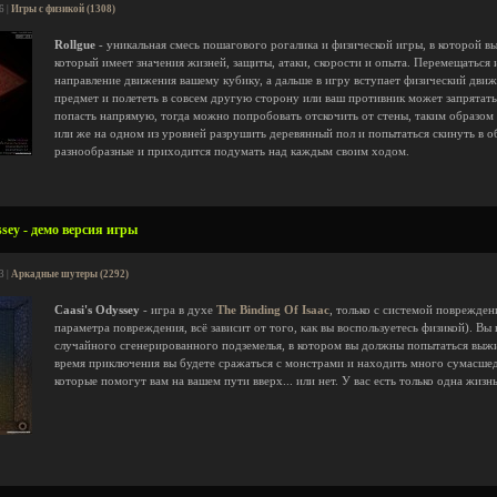
6 |
Игры с физикой (1308)
Rollgue
- уникальная смесь пошагового рогалика и физической игры, в которой в
который имеет значения жизней, защиты, атаки, скорости и опыта. Перемещаться и
направление движения вашему кубику, а дальше в игру вступает физический движо
предмет и полететь в совсем другую сторону или ваш противник может запрятатьс
попасть напрямую, тогда можно попробовать отскочить от стены, таким образом 
или же на одном из уровней разрушить деревянный пол и попытаться скинуть в 
разнообразные и приходится подумать над каждым своим ходом.
sey - демо версия игры
3 |
Аркадные шутеры (2292)
Caasi's Odyssey
- игра в духе
The Binding Of Isaac
, только с системой поврежден
параметра повреждения, всё зависит от того, как вы воспользуетесь физикой). Вы
случайного сгенерированного подземелья, в котором вы должны попытаться выжи
время приключения вы будете сражаться с монстрами и находить много сумасшед
которые помогут вам на вашем пути вверх... или нет. У вас есть только одна жиз