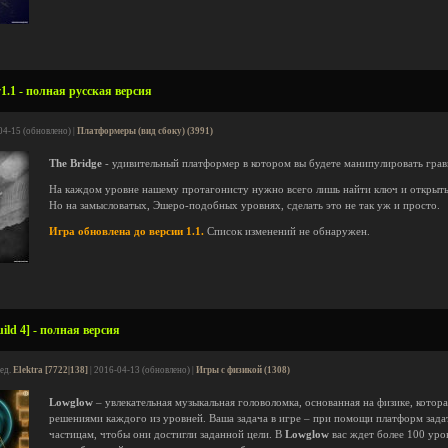
1.1 - полная русская версия
04-15 (обновлено) |
Платформеры (вид сбоку) (3991)
The Bridge
- удивительный платформер в котором вы будете манипулировать гра
На каждом уровне нашему протагонисту нужно всего лишь найти ключ и открыть
Но на замысловатых, Эшеро-подобных уровнях, сделать это не так уж и просто.
Игра обновлена до версии 1.1.
Список изменений не обнаружен.
ld 4] - полная версия
ред.
Elektra [7722|138]
| 2016-04-13 (обновлено) |
Игры с физикой (1308)
Lowglow
– увлекательная музыкальная головоломка, основанная на физике, кото
решениями каждого из уровней. Ваша задача в игре – при помощи платформ зада
частицам, чтобы они достигли заданной цели. В
Lowglow
вас ждет более 100 уро