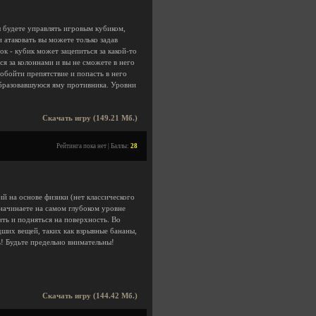
ы будете управлять игровым кубиком,
 атаковать вы можете только задав
к - кубик может зацепиться за какой-то
я за колоннами и вы не сможете в него
обойти препятствие и попасть в него
образовавшуюся яму противника. Уровни
Скачать игру (149.21 Мб.)
Рейтинга пока нет | Баллы:
28
ий на основе физики (нет классического
 начинаете на самом глубоком уровне
ть и подняться на поверхность. Во
ших вещей, таких как взрывные бананы,
нь! Будьте предельно внимательны!
Скачать игру (144.42 Мб.)