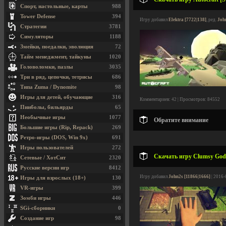
Спорт, настольные, карты
988
Tower Defense
394
Игру добавил
Elektra [7722|138]
, ред.
Joh
Стратегии
3781
Симуляторы
1188
Змейки, поедалки, эволюция
72
Тайм менеджмент, тайкуны
1020
Головоломки, пазлы
3035
Три в ряд, цепочки, тетрисы
686
Типа Zuma / Dynomite
98
Игры для детей, обучающие
316
Комментариев: 42 | Просмотров: 84552
Пинболы, бильярды
65
Необычные игры
1077
Обратите внимание
Большие игры (Rip, Repack)
269
Ретро-игры (DOS, Win 9x)
691
Игры пользователей
272
Скачать игру Clumsy God
Сетевые / ХотСит
2320
Русские версии игр
8412
Игру добавил
John2s [11866|1666]
| 2016-
Игры для взрослых (18+)
130
VR-игры
399
Зомби игры
446
SGi-сборники
0
Создание игр
98