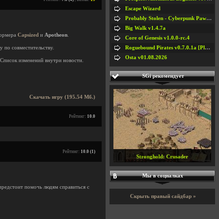
Escape Wizard
Probably Stolen - Cyberpunk Pawnshop Simulator v048c [Playtest]
Big Walk v1.4.7a
формера
Capsized
и
Apotheon
.
Core of Genesis v1.0.0-rc.4
Roguebound Pirates v0.7.0.1a [Playtest]
у по совместительству.
Osta v01.08.2026
Список изменений внутри новости.
SGi рекомендует
Скачать игру (195.54 Мб.)
Рейтинг:
10.0
Рейтинг:
10.0 (1)
Stronghold: Crusader
Мы в социалках
 предстоит помочь людям справиться с
Скрыть правый сайдбар »