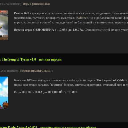
-04-27 (обновлено) |
Игры с физикой (1308)
Puzzle Ball
- аркадная головоломка, основанная на физике, созданная отечествен
максимально пытались повторить культовый
Ballance
, но с добавлением таких фи
игроков, редактор уровней с последующей публикацией их в интернете, парочка 
Версия игры ОБНОВЛЕНА с 1.0.05b до 1.0.07a.
Список изменений можно узна
 The Song of Tyrim v1.0 - полная версия
-26 (обновлено) |
Ролевые игры (RPG) (3507)
Классная RPG-адвенчура сочетающее в себе лучшие черты
The Legend of Zelda
и
масса секретов и загадок, "внятная" физика, система крафтинга, открытый мир и 
Игра
ОБНОВЛЕНА
до
ПОЛНОЙ ВЕРСИИ.
team Early Access] v0.921 - торрент, игра на стадии разработки