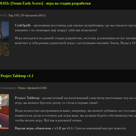
0.611c [Steam Early Access] - игра на стадии разработки
04-02 |
Тир, FPS, 3D-бродилки (4015)
CodeSpells
- креативная песочница для смелых волшебников, где вы сможете про
изменять с их помощью мир вокруг себя как пожелаете!
Игра находится на ранней стадии разработки, поэтому реализованы не все запла
включает в себя режим одиночной игры с доступными магиями Земли, Воды и Ог
roject Tabletop v1.1
0 (обновлено) |
Игры с физикой (1308)
Project Tabletop
- реалистичный мультиплеерный симулятор настольных игр на осн
игра, вы можете бросить доску со стола в порыве гнева!
Игры полностью настраиваются вами, например: вы можете добавить на стол шахм
появится на доске в готовом для игры виде, вы должны будете собственноручно 
чтобы начать игру. Всё как в реальной жизни.
Версия игры обновлена с v1.0 до v1.1.
Список изменений внутри новости.