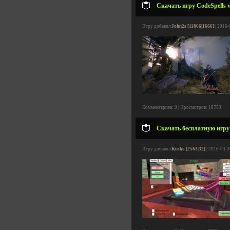
Скачать игру CodeSpells v
Игру добавил
John2s [11866|1666]
| 2016-
Комментариев: 9 | Просмотров: 18759
Скачать бесплатную игру P
Игру добавил
Kusko [2563|32]
| 2016-03-3