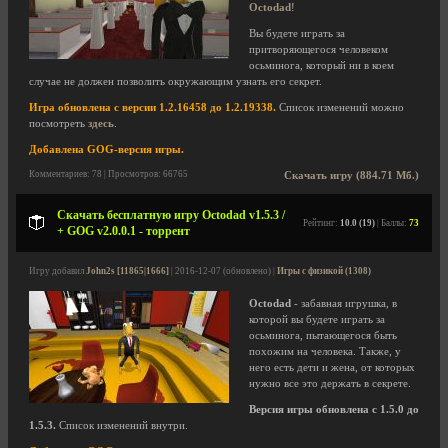
Octodad
!
Вы будете играть за
притворяющегося человеком
осьминога, который ни в коем
случае не должен позволить окружающим узнать его секрет.
Игра обновлена с версии 1.2.16458 до 1.2.19338.
Список изменений можно
посмотреть
здесь
.
Добавлена GOG-версия игры.
Комментариев: 78 | Просмотров: 66765
Скачать игру (884.71 Мб.)
Скачать бесплатную игру Octodad v1.5.3 /
Рейтинг:
10.0 (19)
| Баллы:
73
+ GOG v2.0.0.1 - торрент
Игру добавил
John2s [11865|1666]
| 2016-12-07 (обновлено) |
Игры с физикой (1308)
Octodad
- забавная игрушка, в
которой вы будете играть за
осьминога, пытающегося быть
похожим на человека. Также, у
него есть дети и жена, от которых
нужно все это держать в секрете.
Версия игры обновлена с 1.5.0 до
1.5.3.
Список изменений внутри.