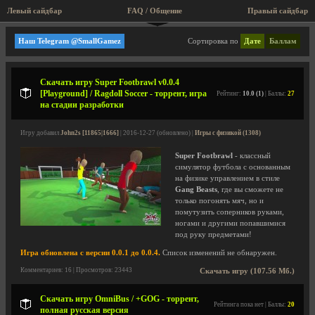
Левый сайдбар
FAQ / Общение
Пра
Игры с физикой
Наш Telegram @SmallGamez
Сортировка по
Дате
Баллам
Скачать игру Super Footbrawl v0.0.4
[Playground] / Ragdoll Soccer - торрент, игра
Рейтинг:
10.0 (1)
| Баллы:
27
на стадии разработки
Игру добавил
John2s [11865|1666]
| 2016-12-27 (обновлено) |
Игры с физикой (1308)
Super Footbrawl
- классный
симулятор футбола с основанным
на физике управлением в стиле
Gang Beasts
, где вы сможете не
только погонять мяч, но и
помутузить соперников руками,
ногами и другими попавшимися
под руку предметами!
Игра обновлена с версии 0.0.1 до 0.0.4.
Список изменений не обнаружен.
Комментариев: 16 | Просмотров: 23443
Скачать игру (107.56 Мб.)
Скачать игру OmniBus / +GOG - торрент,
Рейтинга пока нет | Баллы:
20
полная русская версия