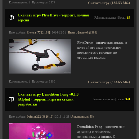
Комментариев: 1 | Просмотров: 2374
Скачать игру (135.53 Мб.)
Скачать игру PhysDrive - торрент, полная
Рейтинга пока нет | Баллы:
15
версия
Игру добавил
Elektra [7722|138]
| 2016-12-01 |
Игры с физикой (1308)
PhysDrive
- физическая аркада, в
которой игрокам предлагают
прокатиться с ветерком по
огромным трассам.
Комментариев: 1 | Просмотров: 3300
Скачать игру (323.65 Мб.)
Скачать игру Demolition Pong v0.1.0
[Alpha] - торрент, игра на стадии
Рейтинга пока нет | Баллы:
378
разработки
Игру добавил
Defuser222 [3626|10]
| 2016-11-28 |
Арканоиды (155)
Demolition Pong
- классический
арканоид с геймплеем,
основанным на физике. С