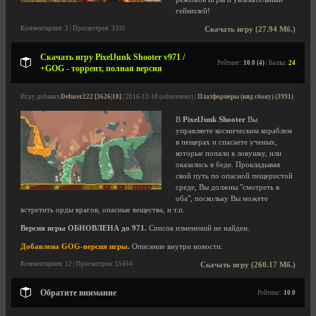
геймплей!
Комментариев: 2 | Просмотров: 3335
Скачать игру (27.94 Мб.)
Скачать игру PixelJunk Shooter v971 /
Рейтинг:
10.0 (4)
| Баллы:
24
+GOG - торрент, полная версия
Игру добавил
Defuser222 [3626|10]
| 2016-12-18 (обновлено) |
Платформеры (вид сбоку) (3991)
В
PixelJunk Shooter
Вы
управляете космическим кораблем
в пещерах и спасаете ученых,
которые попали в ловушку, или
оказались в беде. Прокладывая
свой путь по опасной пещеристой
среде, Вы должны "смотреть в
оба", поскольку Вы можете
встретить орды врагов, опасные вещества, и т.п.
Версия игры ОБНОВЛЕНА до 971.
Список изменений не найден.
Добавлена GOG-версия игры.
Описание внутри новости.
Комментариев: 12 | Просмотров: 15454
Скачать игру (260.17 Мб.)
Обратите внимание
Рейтинг:
10.0