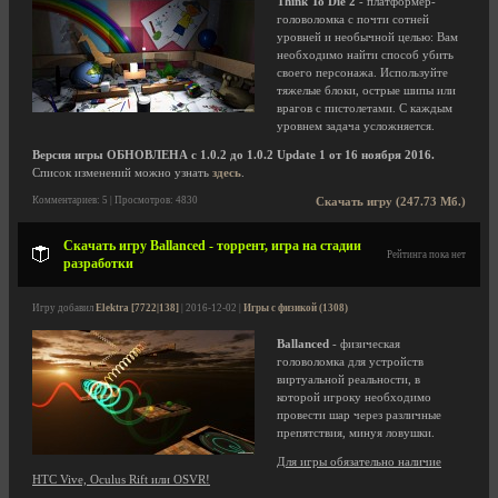
Think To Die 2
- платформер-
головоломка с почти сотней
уровней и необычной целью: Вам
необходимо найти способ убить
своего персонажа. Используйте
тяжелые блоки, острые шипы или
врагов с пистолетами. С каждым
уровнем задача усложняется.
Версия игры ОБНОВЛЕНА с 1.0.2 до 1.0.2 Update 1 от 16 ноября 2016.
Список изменений можно узнать
здесь
.
Комментариев: 5 | Просмотров: 4830
Скачать игру (247.73 Мб.)
Скачать игру Ballanced - торрент, игра на стадии
Рейтинга пока нет
разработки
Игру добавил
Elektra [7722|138]
| 2016-12-02 |
Игры с физикой (1308)
Ballanced
- физическая
головоломка для устройств
виртуальной реальности, в
которой игроку необходимо
провести шар через различные
препятствия, минуя ловушки.
Для игры обязательно наличие
HTC Vive, Oculus Rift или OSVR!