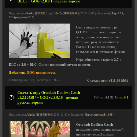
DLC / + GOG v2.0.0.1 - полная версия
Игру добавил
Kusko [2563|32]
, ред.
John2s [11865|1666]
| 2016-12-07 (обновлено) |
Тир, FPS,
3D-бродилки (4015)
Свет увидела отличная игра
Q.U.B.E.
. Это пазл от первого
лица, при первом знакомстве с
которым сразу вспоминается
Portal
. Те же белые стены,
головоломки и немножко физики.
Игра обновлена с версии
2.7 +
DLC до 2.8 + DLC
. Список изменений внутри новости.
Добавлена GOG-версия игры.
Комментариев: 122 | Просмотров: 139712
Скачать игру (411.50 Мб.)
Скачать игру Octodad: Dadliest Catch
v1.2.16458 / + GOG v2.3.0.10 - полная
Рейтинг:
9.9 (9)
| Баллы:
141
русская версия
Игру добавил
John2s [11865|1666]
| 2016-12-07 (обновлено) |
Игры с физикой (1308)
Octodad: Dadliest Catch
-
шикарное продолжение веселой
приключенческой аркады