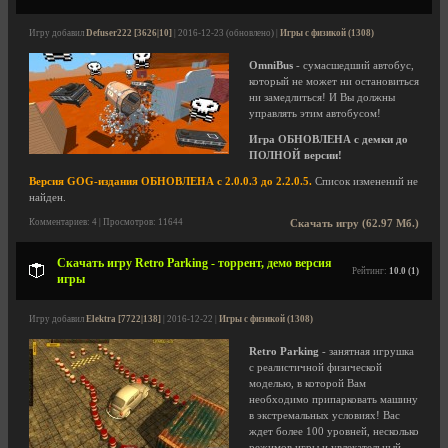
Игру добавил
Defuser222 [3626|10]
| 2016-12-23 (обновлено) |
Игры с физикой (1308)
OmniBus
- сумасшедший автобус,
который не может ни остановиться
ни замедлиться! И Вы должны
управлять этим автобусом!
Игра ОБНОВЛЕНА с демки до
ПОЛНОЙ версии!
Версия GOG-издания ОБНОВЛЕНА с 2.0.0.3 до 2.2.0.5.
Список изменений не
найден.
Комментариев: 4 | Просмотров: 11644
Скачать игру (62.97 Мб.)
Скачать игру Retro Parking - торрент, демо версия
Рейтинг:
10.0 (1)
игры
Игру добавил
Elektra [7722|138]
| 2016-12-22 |
Игры с физикой (1308)
Retro Parking
- занятная игрушка
с реалистичной физической
моделью, в которой Вам
необходимо припарковать машину
в экстремальных условиях! Вас
ждет более 100 уровней, несколько
режимов игры и увлекательный