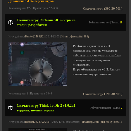
Добавлена GOG-версия игры.
Комментариев: 122 | Просмотров: 127696
Скачать игру (300.30 Мб.)
Скачать игру Portarius v0.3 - игра на
Рейтинга пока нет | Баллы:
10
стадии разработки
Игру добавил
Kusko [2563|32]
| 2016-12-03 |
Игры с физикой (1308)
Portarius
- физическая 2D
головоломка, где вы управляете
небольшим космическим кораблем
оснащенным телепортным
пистолетом.
Игра обновлена до v0.3.
Список
изменений внутри новости.
Комментариев: 1 | Просмотров: 3444
Скачать игру (196.30 Мб.)
Скачать игру Think To Die 2 v1.0.2u1 -
Рейтинга пока нет | Баллы:
7
торрент, полная версия
Игру добавил
Defuser222 [3626|10]
| 2016-12-03 (обновлено) |
Платформеры (вид сбоку) (3991)