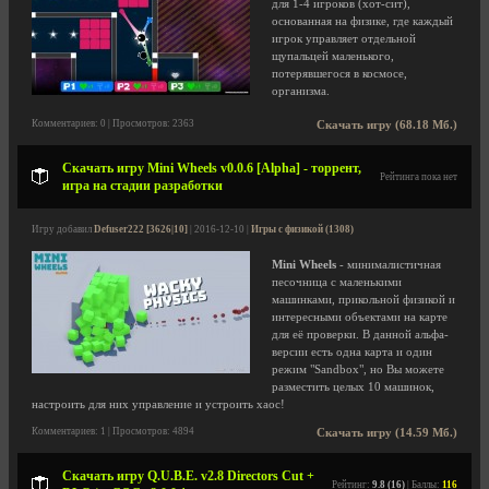
для 1-4 игроков (хот-сит),
основанная на физике, где каждый
игрок управляет отдельной
щупальцей маленького,
потерявшегося в космосе,
организма.
Комментариев: 0 | Просмотров: 2363
Скачать игру (68.18 Мб.)
Скачать игру Mini Wheels v0.0.6 [Alpha] - торрент,
Рейтинга пока нет
игра на стадии разработки
Игру добавил
Defuser222 [3626|10]
| 2016-12-10 |
Игры с физикой (1308)
Mini Wheels
- минималистичная
песочница с маленькими
машинками, прикольной физикой и
интересными объектами на карте
для её проверки. В данной альфа-
версии есть одна карта и один
режим "Sandbox", но Вы можете
разместить целых 10 машинок,
настроить для них управление и устроить хаос!
Комментариев: 1 | Просмотров: 4894
Скачать игру (14.59 Мб.)
Скачать игру Q.U.B.E. v2.8 Directors Cut +
Рейтинг:
9.8 (16)
| Баллы:
116