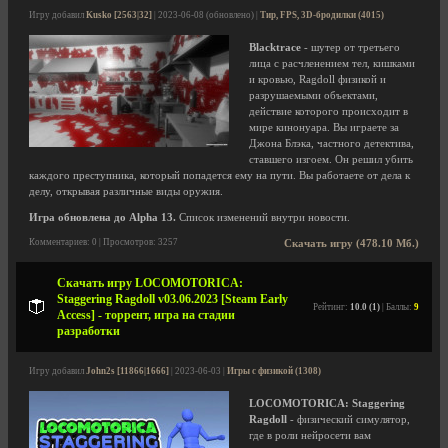
Игру добавил
Kusko [2563|32]
| 2023-06-08 (обновлено) |
Тир, FPS, 3D-бродилки (4015)
Blacktrace
- шутер от третьего
лица с расчленением тел, кишками
и кровью, Ragdoll физикой и
разрушаемыми объектами,
действие которого происходит в
мире кинонуара. Вы играете за
Джона Блэка, частного детектива,
ставшего изгоем. Он решил убить
каждого преступника, который попадется ему на пути. Вы работаете от дела к
делу, открывая различные виды оружия.
Игра обновлена до Alpha 13.
Список изменений внутри новости.
Комментариев: 0 | Просмотров: 3257
Скачать игру (478.10 Мб.)
Скачать игру LOCOMOTORICA:
Staggering Ragdoll v03.06.2023 [Steam Early
Рейтинг:
10.0 (1)
| Баллы:
9
Access] - торрент, игра на стадии
разработки
Игру добавил
John2s [11866|1666]
| 2023-06-03 |
Игры с физикой (1308)
LOCOMOTORICA: Staggering
Ragdoll
- физический симулятор,
где в роли нейросети вам