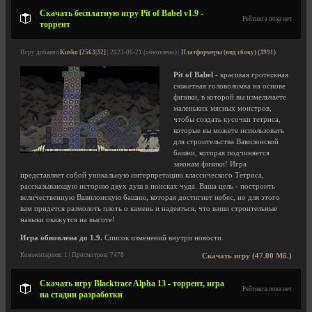
Скачать бесплатную игру Pit of Babel v1.9 -
Рейтинга пока нет
торрент
Игру добавил
Kusko [2563|32]
| 2023-06-21 (обновлено) |
Платформеры (вид сбоку) (3991)
Pit of Babel
- красивая гротескная
сюжетная головоломка на основе
физики, в которой вы измельчаете
маленьких мясных монстров,
чтобы создать кусочки тетриса,
которые вы можете использовать
для строительства Вавилонской
башни, которая подчиняется
законам физики! Игра
представляет собой уникальную интерпретацию классического Тетриса,
рассказывающую историю двух душ в поисках чуда. Ваша цель - построить
величественную Вавилонскую башню, которая достигнет небес, но для этого
вам придется размолоть плоть о камень и надеяться, что ваши строительные
навыки окажутся на высоте!
Игра обновлена до 1.9.
Список изменений внутри новости.
Комментариев: 1 | Просмотров: 7478
Скачать игру (47.00 Мб.)
Скачать игру Blacktrace Alpha 13 - торрент, игра
Рейтинга пока нет
на стадии разработки