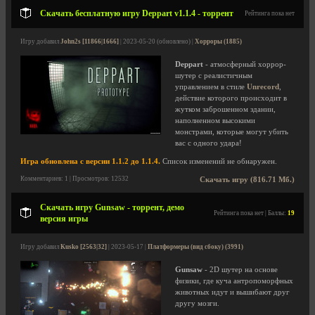
Скачать бесплатную игру Deppart v1.1.4 - торрент
Рейтинга пока нет
Игру добавил
John2s [11866|1666]
| 2023-05-20 (обновлено) |
Хорроры (1885)
Deppart
- атмосферный хоррор-
шутер с реалистичным
управлением в стиле
Unrecord
,
действие которого происходит в
жутком заброшенном здании,
наполненном высокими
монстрами, которые могут убить
вас с одного удара!
Игра обновлена с версии 1.1.2 до 1.1.4.
Список изменений не обнаружен.
Комментариев: 1 | Просмотров: 12532
Скачать игру (816.71 Мб.)
Скачать игру Gunsaw - торрент, демо
Рейтинга пока нет | Баллы:
19
версия игры
Игру добавил
Kusko [2563|32]
| 2023-05-17 |
Платформеры (вид сбоку) (3991)
Gunsaw
- 2D шутер на основе
физики, где куча антропоморфных
животных идут и вышибают друг
другу мозги.