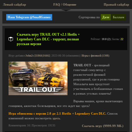
Левый сайдбар
FAQ / Общение
Правый сайдбар
Игры с физикой
Наш Telegram @SmallGamez
Сортировка по
Дате
Баллам
Скачать игру TRAIL OUT v2.1 Hotfix +
Legendary Cars DLC - торрент, полная
Рейтинг:
10.0 (2)
| Баллы:
22
русская версия
Игру добавил
John2s [11866|1666]
| 2023-06-30 (обновлено) |
Игры с физикой (1308)
TRAIL OUT
- зрелищный
гоночный симулятор с
реалистичной физикой
разрушений, где в роли гонщика
Михалыча вам предстоит
участвовать в безбашенных гонках
в разных уголках планеты!
Взрывы машин, крики вылетающих
гонщиков, ажиотаж болельщиков, все это ждет вас здесь!
Игра обновлена с версии 2.0 до 2.1 Hotfix + Legendary Cars DLC.
Список
изменений можно посмотреть
здесь
.
Комментариев: 16 | Просмотров: 19135
Скачать игру (9999.99 Мб.)