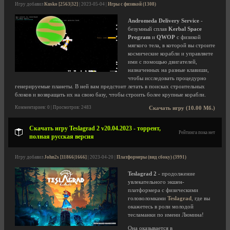
Игру добавил
Kusko [2563|32]
| 2023-05-04 |
Игры с физикой (1308)
Andromeda Delivery Service
-
безумный сплав
Kerbal Space
Program
и
QWOP
с физикой
мягкого тела, в которой вы строите
космические корабли и управляете
ими с помощью двигателей,
назначенных на разные клавиши,
чтобы исследовать процедурно
генерируемые планеты. В ней вам предстоит летать в поисках строительных
блоков и возвращать их на свою базу, чтобы строить более крупные корабли.
Комментариев: 0 | Просмотров: 2483
Скачать игру (10.00 Мб.)
Скачать игру Teslagrad 2 v20.04.2023 - торрент,
Рейтинга пока нет
полная русская версия
Игру добавил
John2s [11866|1666]
| 2023-04-20 |
Платформеры (вид сбоку) (3991)
Teslagrad 2
- продолжение
увлекательного экшен-
платформера с физическими
головоломками
Teslagrad
, где вы
окажетесь в роли молодой
тесламанки по имени Люмина!
Она оказывается в