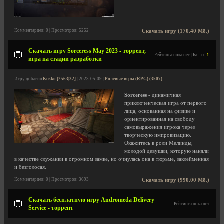
Комментариев: 0 | Просмотров: 5252
Скачать игру (170.40 Мб.)
Скачать игру Sorceress May 2023 - торрент,
Рейтинга пока нет | Баллы:
1
игра на стадии разработки
Игру добавил
Kusko [2563|32]
| 2023-05-09 |
Ролевые игры (RPG) (3507)
Sorceress
- динамичная
приключенческая игра от первого
лица, основанная на физике и
ориентированная на свободу
самовыражения игрока через
творческую импровизацию.
Окажитесь в роли Мелинды,
молодой девушки, которую наняли
в качестве служанки в огромном замке, но очнулась она в тюрьме, заклейменная
и безголосая.
Комментариев: 0 | Просмотров: 3693
Скачать игру (990.00 Мб.)
Скачать бесплатную игру Andromeda Delivery
Рейтинга пока нет
Service - торрент