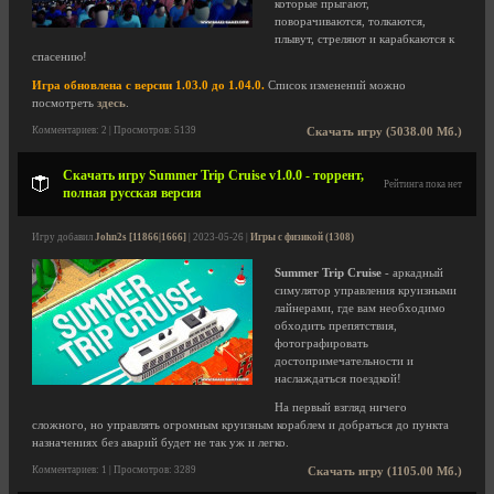
которые прыгают,
поворачиваются, толкаются,
плывут, стреляют и карабкаются к
спасению!
Игра обновлена с версии 1.03.0 до 1.04.0.
Список изменений можно
посмотреть
здесь
.
Комментариев: 2 | Просмотров: 5139
Скачать игру (5038.00 Мб.)
Скачать игру Summer Trip Cruise v1.0.0 - торрент,
Рейтинга пока нет
полная русская версия
Игру добавил
John2s [11866|1666]
| 2023-05-26 |
Игры с физикой (1308)
Summer Trip Cruise
- аркадный
симулятор управления круизными
лайнерами, где вам необходимо
обходить препятствия,
фотографировать
достопримечательности и
наслаждаться поездкой!
На первый взгляд ничего
сложного, но управлять огромным круизным кораблем и добраться до пункта
назначениях без аварий будет не так уж и легко.
Комментариев: 1 | Просмотров: 3289
Скачать игру (1105.00 Мб.)