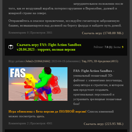
затруднительном положении после
того, как ее воздушный корабль потерпел крушение в Вирмхейме, далекой и
коварной стране на севере.
Отправляйтесь в опасное приключение, исследуйте гигантскую заброшенную
башню, возвышающуюся над долиной на берегу фьорда и найдите путь домой.
Комментариев: 0 | Просмотров: 3661
Скачать игру (1740.00 Мб.)
Скачать игру FAS: Fight Action Sandbox
Рейтинг:
7.0 (1)
| Баллы:
9
v20.04.2023 - торрент, полная версия
Игру добавил
John2s [11866|1666]
| 2023-04-19 (обновлено) |
Тир, FPS, 3D-бродилки (4015)
FAS: Fight Action Sandbox
-
уникальный пошаговый 3D-
файтинг с элементами песочницы,
симулятора и стратегии, в котором
вам предстоит создавать
оригинальных персонажей и
устраивать зрелищные пошаговые
бои!
Игра обновлена с Бета-версии до ПОЛНОЙ версии!
Список изменений
можно посмотреть
здесь
.
Комментариев: 2 | Просмотров: 4901
Скачать игру (223.95 Мб.)