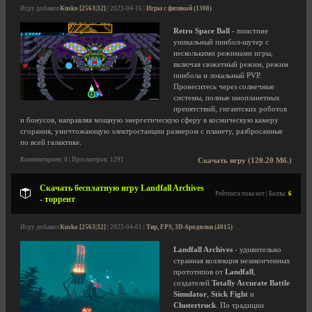
Игру добавил
Kusko [2563|32]
| 2023-04-16 |
Игры с физикой (1308)
Retro Space Ball
- поистине
уникальный пинбол-шутер с
несколькими режимами игры,
включая сюжетный режим, режим
пинбола и локальный PVP.
Пронеситесь через солнечные
системы, полные инопланетных
препятствий, гигантских роботов
и бонусов, направляя мощную энергетическую сферу в космическую камеру
сгорания, уничтожающую электростанции размером с планету, разбросанные
по всей галактике.
Комментариев: 0 | Просмотров: 1291
Скачать игру (120.20 Мб.)
Скачать бесплатную игру Landfall Archives
Рейтинга пока нет | Баллы:
6
- торрент
Игру добавил
Kusko [2563|32]
| 2023-04-01 |
Тир, FPS, 3D-бродилки (4015)
Landfall Archives
- удивительно
странная коллекция незаконченных
прототипов от
Landfall
,
создателей
Totally Accurate Battle
Simulator
,
Stick Fight
и
Clustertruck
. По традиции