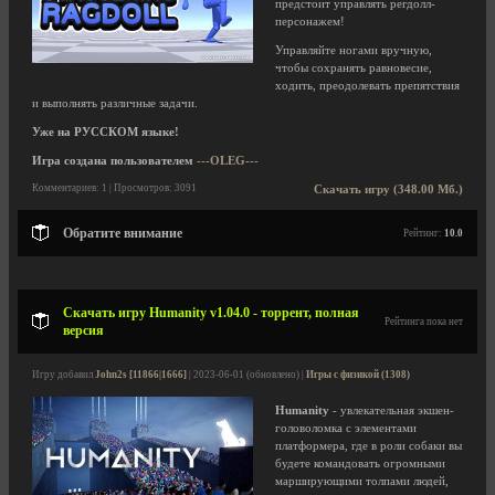
предстоит управлять регдолл-
персонажем!
Управляйте ногами вручную,
чтобы сохранять равновесие,
ходить, преодолевать препятствия
и выполнять различные задачи.
Уже на РУССКОМ языке!
Игра создана пользователем
---OLEG---
Комментариев: 1 | Просмотров: 3091
Скачать игру (348.00 Мб.)
Обратите внимание
Рейтинг:
10.0
Скачать игру Humanity v1.04.0 - торрент, полная
Рейтинга пока нет
версия
Игру добавил
John2s [11866|1666]
| 2023-06-01 (обновлено) |
Игры с физикой (1308)
Humanity
- увлекательная экшен-
головоломка с элементами
платформера, где в роли собаки вы
будете командовать огромными
марширующими толпами людей,