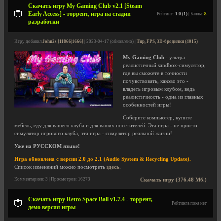
Скачать игру My Gaming Club v2.1 [Steam
Early Access] - торрент, игра на стадии
Рейтинг:
1.0 (1)
| Баллы:
8
разработки
Игру добавил
John2s [11866|1666]
| 2023-04-17 (обновлено) |
Тир, FPS, 3D-бродилки (4015)
My Gaming Club
- ультра
реалистичный sandbox-симулятор,
где вы сможете в точности
почувствовать, каково это -
владеть игровым клубом, ведь
реалистичность - одна из главных
особенностей игры!
Соберите компьютер, купите
мебель, еду для вашего клуба и для ваших посетителей. Эта игра - не просто
симулятор игрового клуба, эта игра - симулятор реальной жизни!
Уже на РУССКОМ языке!
Игра обновлена с версии 2.0 до 2.1 (Audio System & Recycling Update).
Список изменений можно посмотреть
здесь
.
Комментариев: 3 | Просмотров: 16273
Скачать игру (376.48 Мб.)
Скачать игру Retro Space Ball v1.7.4 - торрент,
Рейтинга пока нет
демо версия игры