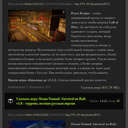
Игру добавил
Kusko [2563|32]
| 2018-09-05 (обновлено) |
Тир, FPS, 3D-бродилки (4015)
Peace Keeper
- очень
напряженный шутер от первого
лица в духе зомби-режима
Call of
Duty
, где вы берете на себя роль
одинокого солдата, который
борется за свою жизнь, когда
волны инопланетян
телепортируются в объект, в
котором вы заперты. Вы начинаете игру в небольшой локации с одним лишь
пистолетом в качестве защиты, но по мере того, как вы продвигаетесь, объект
становится больше, и вы можете добыть более мощное оружие. Тем не менее,
волны монстров становятся всё сложнее и сложнее, а более мощные
инопланетяне появляются каждые несколько волн, а в конце вас ждет даже
грандиозная битва с боссом. Вам необходимо двигаться, чтобы выжить.
Версия игры обновлена до v1.2.2.
Список изменений внутри новости.
Комментариев: 3 | Просмотров: 5027
Скачать игру (831.70 Мб.)
Скачать игру Ocean Nomad: Survival on Raft
Рейтинг:
1.0 (1)
| Баллы:
37
v1.0 - торрент, полная русская версия
Игру добавил
John2s [11865|1666]
| 2018-09-04 |
Тир, FPS, 3D-бродилки (4015)
Ocean Nomad: Survival on Raft
-