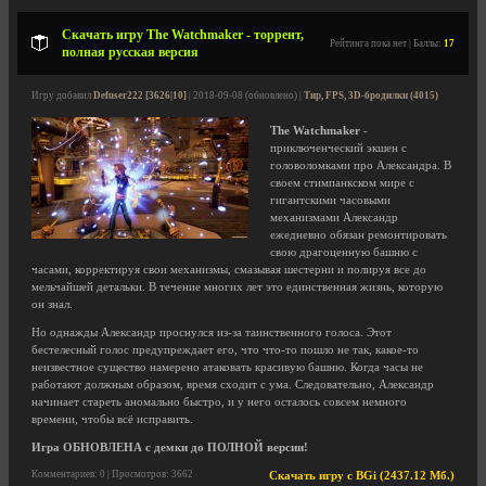
Скачать игру The Watchmaker - торрент,
Рейтинга пока нет | Баллы:
17
полная русская версия
Игру добавил
Defuser222 [3626|10]
| 2018-09-08 (обновлено) |
Тир, FPS, 3D-бродилки (4015)
The Watchmaker
-
приключенческий экшен с
головоломками про Александра. В
своем стимпанкском мире с
гигантскими часовыми
механизмами Александр
ежедневно обязан ремонтировать
свою драгоценную башню с
часами, корректируя свои механизмы, смазывая шестерни и полируя все до
мельчайшей детальки. В течение многих лет это единственная жизнь, которую
он знал.
Но однажды Александр проснулся из-за таинственного голоса. Этот
бестелесный голос предупреждает его, что что-то пошло не так, какое-то
неизвестное существо намерено атаковать красивую башню. Когда часы не
работают должным образом, время сходит с ума. Следовательно, Александр
начинает стареть аномально быстро, и у него осталось совсем немного
времени, чтобы всё исправить.
Игра ОБНОВЛЕНА с демки до ПОЛНОЙ версии!
Комментариев: 0 | Просмотров: 3662
Скачать игру с BGi (2437.12 Мб.)