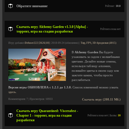
Обратите внимание
Рейтинг:
10.0
Скачать игру Alchemy Garden v1.3.0 [Alpha] -
Рейтинга пока нет
торрент, игра на стадии разработки
Игру добавил
Defuser222 [3626|10]
| 2018-09-24 (обновлено) |
Тир, FPS, 3D-бродилки (4015)
В
Alchemy Garden
Вы будете
ухаживать за садом с волшебными
цветами. Делайте новые семена,
используя таблицу алхимии,
поливайте цветы в своем саду или
зажгите камин, чтобы просто
расслабиться.
Версия игры ОБНОВЛЕНА с 1.2.1 до 1.3.0.
Список изменений можно узнать
здесь
.
Комментариев: 7 | Просмотров: 10933
Скачать игру (208.11 Мб.)
Скачать игру Quarantined: Viscerafest -
Chapter 1 - торрент, игра на стадии
Рейтинга пока нет | Баллы:
10
разработки