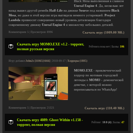
Black Mesa выполненная в славном
Unreal Engine 4
. Да, несколько лет
назад вышел другой ремейк
Half-Life
на движке
Source
под названием
Black
Mesa
, но даже в этой версии игра выглядела немного устаревшей.
Project
Lambda
привносит совершенно новый уровень детализации благодаря
современному движку
Unreal Engine 4
и множеству небольших деталей.
Комментариев: 5 | Просмотров: 8996
Скачать игру (1009.00 Мб.)
Скачать игру MOMO.EXE v1.2 - торрент,
Рейтинга пока нет | Баллы:
106
полная русская версия
Игру добавил
John2s [11865|1666]
| 2018-09-17 |
Хорроры (1885)
MOMO.EXE
- приключенческий
хоррор по мотивам городской
легенды о
МОМО
- демонической
девочке, с которой можно
переписываться по WhatsApp!
Комментариев: 5 | Просмотров: 21321
Скачать игру (110.40 Мб.)
Скачать игру 4089: Ghost Within v1.158 -
Рейтинг:
10.0 (4)
| Баллы:
47
торрент, полная версия