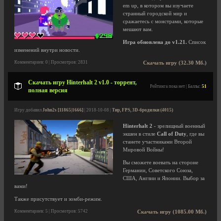
em up, в котором вы изучаете
странный городской мир и
сражаетесь с монстрами, которые
мешают вам.
Игра обновлена до v1.21.
Список
изменений внутри новости.
Комментариев: 0 | Просмотров: 2831
Скачать игру (32.30 Мб.)
Скачать игру Hinterhalt 2 v1.0 - торрент,
Рейтинга пока нет | Баллы:
51
полная версия
Игру добавил
John2s [11865|1666]
| 2018-10-08 |
Тир, FPS, 3D-бродилки (4015)
Hinterhalt 2
- зрелищный военный
экшен в стиле
Call of Duty
, где вы
станете участниками Второй
Мировой Войны!
Вы сможете воевать на стороне
Германии, Советского Союза,
США, Англии и Японии. Выбор за
вами!
Также присутствует и зомби-режим.
Комментариев: 5 | Просмотров: 5742
Скачать игру (1085.00 Мб.)