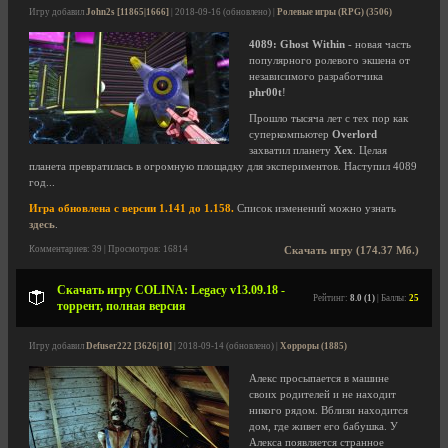
Игру добавил
John2s [11865|1666]
| 2018-09-16 (обновлено) |
Ролевые игры (RPG) (3506)
4089: Ghost Within
- новая часть
популярного ролевого экшена от
независимого разработчика
phr00t
!
Прошло тысяча лет с тех пор как
суперкомпьютер
Overlord
захватил планету
Xex
. Целая
планета превратилась в огромную площадку для экспериментов. Наступил 4089
год...
Игра обновлена с версии 1.141 до 1.158.
Список изменений можно узнать
здесь
.
Комментариев: 39 | Просмотров: 16814
Скачать игру (174.37 Мб.)
Скачать игру COLINA: Legacy v13.09.18 -
Рейтинг:
8.0 (1)
| Баллы:
25
торрент, полная версия
Игру добавил
Defuser222 [3626|10]
| 2018-09-14 (обновлено) |
Хорроры (1885)
Алекс просыпается в машине
своих родителей и не находит
никого рядом. Вблизи находится
дом, где живет его бабушка. У
Алекса появляется странное