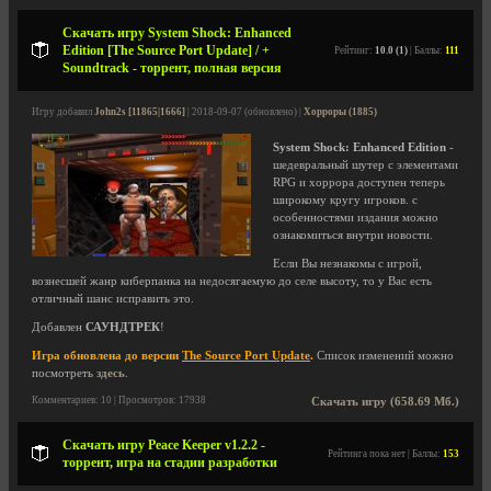
Скачать игру System Shock: Enhanced
Edition [The Source Port Update] / +
Рейтинг:
10.0 (1)
| Баллы:
111
Soundtrack - торрент, полная версия
Игру добавил
John2s [11865|1666]
| 2018-09-07 (обновлено) |
Хорроры (1885)
System Shock: Enhanced Edition
-
шедевральный шутер с элементами
RPG и хоррора доступен теперь
широкому кругу игроков. с
особенностями издания можно
ознакомиться внутри новости.
Если Вы незнакомы с игрой,
вознесшей жанр киберпанка на недосягаемую до селе высоту, то у Вас есть
отличный шанс исправить это.
Добавлен
САУНДТРЕК
!
Игра обновлена до версии
The Source Port Update
.
Список изменений можно
посмотреть
здесь
.
Комментариев: 10 | Просмотров: 17938
Скачать игру (658.69 Мб.)
Скачать игру Peace Keeper v1.2.2 -
Рейтинга пока нет | Баллы:
153
торрент, игра на стадии разработки