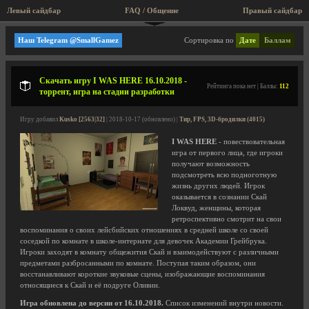
Левый сайдбар
FAQ / Общение
Правый сайдбар
Тир, FPS, 3D-бродилки
Наш Telegram @SmallGamez
Сортировка по
Дате
Баллам
Скачать игру I WAS HERE 16.10.2018 -
Рейтинга пока нет | Баллы:
112
торрент, игра на стадии разработки
Игру добавил
Kusko [2563|32]
| 2018-10-17 (обновлено) |
Тир, FPS, 3D-бродилки (4015)
I WAS HERE
- повествовательная
игра от первого лица, где игроки
получают возможность
подсмотреть всю подноготную
жизнь других людей. Игрок
оказывается в сознании Скай
Локвуд, женщины, которая
ретроспективно смотрит на свои
воспоминания о своих лейсбийских отношениях в средней школе со своей
соседкой по комнате в школе-интернате для девочек Академии Грейбрука.
Игроки заходят в комнату общежития Скай и взаимодействуют с различными
предметами разбросанными по комнате. Поступая таким образом, они
восстанавливают короткие звуковые сцены, изображающие воспоминания
относящиеся к Скай и её подруге Оливии.
Игра обновлена до версии от 16.10.2018.
Список изменений внутри новости.