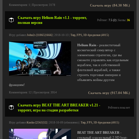
Комментариев: 1 | Просмотров: 3178
Скачать игру (84.30 Мб.)
Скачать игру Helium Rain v1.1 - торрент,
Рейтинг:
7.5 (2)
| Баллы:
36
полная версия
Игру добавил
John2s [11865|1666]
| 2018-10-13 |
Тир, FPS, 3D-бродилки (4015)
Helium Rain
- реалистичный
космический симулятор с
элементами стратегии, где вы
сможете управлять как отдельным
кораблем, так и собственной
флотилией кораблей, а также
строить торговые империи и
объявлять войны другим
фракциям!
Комментариев: 12 | Просмотров: 3954
Скачать игру (917.04 Мб.)
Скачать игру BEAT THE ART BREAKER v1.21 -
Рейтинга пока нет
торрент, игра на стадии разработки
Игру добавил
Kusko [2563|32]
| 2018-10-09 (обновлено) |
Тир, FPS, 3D-бродилки (4015)
BEAT THE ART BREAKER
-
стильный олдскульный 2.9D beat-