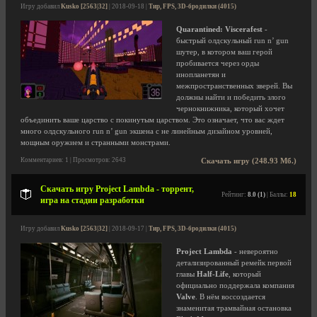
Игру добавил
Kusko [2563|32]
| 2018-09-18 |
Тир, FPS, 3D-бродилки (4015)
Quarantined: Viscerafest
-
быстрый олдскульный run n’ gun
шутер, в котором ваш герой
пробивается через орды
инопланетян и
межпространственных зверей. Вы
должны найти и победить злого
чернокнижника, который хочет
объединить ваше царство с покинутым царством. Это означает, что вас ждет
много олдскульного run n’ gun экшена с не линейным дизайном уровней,
мощным оружием и странными монстрами.
Комментариев: 1 | Просмотров: 2643
Скачать игру (248.93 Мб.)
Скачать игру Project Lambda - торрент,
Рейтинг:
8.0 (1)
| Баллы:
18
игра на стадии разработки
Игру добавил
Kusko [2563|32]
| 2018-09-17 |
Тир, FPS, 3D-бродилки (4015)
Project Lambda
- невероятно
детализированный ремейк первой
главы
Half-Life
, который
официально поддержала компания
Valve
. В нём воссоздается
знаменитая трамвайная остановка