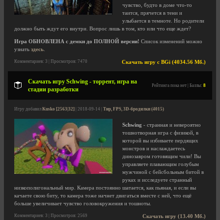
чувство, будто в доме что-то
таится, прячется в тени и
улыбается в темноте. Но родители
должно быть ждут его внутри. Вопрос лишь в том, кто или что еще ждет?
Игра ОБНОВЛЕНА с демки до ПОЛНОЙ версии!
Список изменений можно
узнать
здесь
.
Комментариев: 3 | Просмотров: 7470
Скачать игру с BGi (4034.56 Мб.)
Скачать игру Schwing - торрент, игра на
Рейтинга пока нет | Баллы:
8
стадии разработки
Игру добавил
Kusko [2563|32]
| 2018-09-14 |
Тир, FPS, 3D-бродилки (4015)
Schwing
- странная и невероятно
тошнотворная игра с физикой, в
которой вы избиваете пердящих
монстров и наслаждаетесь
динозавром готовящим чили! Вы
управляете плавающим голубым
мужчиной с бейсбольным битой в
руках и исследуете странный
низкополигональный мир. Камера постоянно шатается, как пьяная, и если вы
качаете свою биту, то камера тоже начнет двигаться вместе с ней, что ещё
больше увеличивает чувство головокружения и тошноты.
Комментариев: 3 | Просмотров: 2569
Скачать игру (13.40 Мб.)