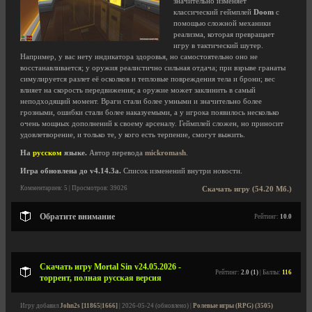
значительно изменяет
классический геймплей
Doom
с
помощью сложной механики
реализма, которая превращает
игру в тактический шутер.
Например, у вас нету индикатора здоровья, но самостоятельно оно не
восстанавливается; у оружия реалистично сильная отдача; при взрыве гранаты
симулируется разлет её осколков и тепловые повреждения тела и брони; вес
влияет на скорость передвижения; а оружие может заклинить в самый
неподходящий момент. Враги стали более умными и значительно более
грозными, ошибки стали более наказуемыми, а у игрока появилось несколько
очень мощных дополнений к своему арсеналу. Геймплей сложен, но приносит
удовлетворение, и только те, у кого есть терпение, смогут выжить.
На
русском
языке.
Автор перевода
mickromash
.
Игра обновлена до v4.14.3a.
Список изменений внутри новости.
Комментариев: 5 | Просмотров: 39026
Скачать игру (54.20 Мб.)
Обратите внимание
Рейтинг:
10.0
Скачать игру Mortal Sin v24.05.2026 -
Рейтинг:
2.0 (1)
| Баллы:
116
торрент, полная русская версия
Игру добавил
John2s [11865|1666]
| 2026-05-24 (обновлено) |
Ролевые игры (RPG) (3505)