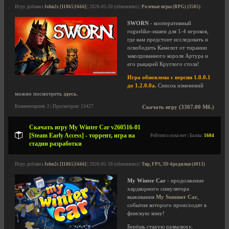
Игру добавил
John2s [11865|1666]
| 2026-05-20 (обновлено) |
Ролевые игры (RPG) (3505)
SWORN
- кооперативный
roguelike-экшен для 1-4 игроков,
где вам предстоит исследовать и
освободить Камелот от тирании
заколдованного короля Артура и
его рыцарей Круглого стола!
Игра обновлена с версии 1.0.0.1
до 1.2.0.0a.
Список изменений
можно посмотреть
здесь
.
Комментариев: 2 | Просмотров: 13427
Скачать игру (3307.00 Мб.)
Скачать игру My Winter Car v260516-01
[Steam Early Access] - торрент, игра на
Рейтинга пока нет | Баллы:
1604
стадии разработки
Игру добавил
John2s [11865|1666]
| 2026-05-18 (обновлено) |
Тир, FPS, 3D-бродилки (4013)
My Winter Car
- продолжение
хардкорного симулятора
выживания
My Summer Car
,
события которого происходят в
финскую зиму!
Берёшь старую развалюху,