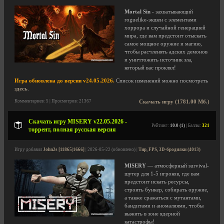
Mortal Sin
- захватывающий
roguelike-экшен с элементами
хоррора и случайной генерацией
мира, где вам предстоит отыскать
самое мощное оружие и магию,
чтобы расчленять адских демонов
и уничтожить источник зла,
который вас проклял!
Игра обновлена до версии v24.05.2026.
Список изменений можно посмотреть
здесь
.
Комментариев: 5 | Просмотров: 21367
Скачать игру (1781.00 Мб.)
Скачать игру MISERY v22.05.2026 -
Рейтинг:
10.0 (1)
| Баллы:
321
торрент, полная русская версия
Игру добавил
John2s [11865|1666]
| 2026-05-22 (обновлено) |
Тир, FPS, 3D-бродилки (4013)
MISERY
— атмосферный survival-
шутер для 1-5 игроков, где вам
предстоит искать ресурсы,
строить бункер, собирать оружие,
а также сражаться с мутантами,
бандитами и аномалиями, чтобы
выжить в зоне ядерной
катастрофы!