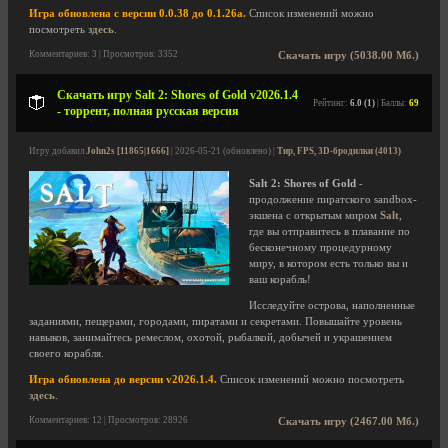
Игра обновлена с версии 0.0.38 до 0.1.26a.
Список изменений можно
посмотреть
здесь
.
Комментариев: 3 | Просмотров: 3352
Скачать игру (5038.00 Мб.)
Скачать игру Salt 2: Shores of Gold v2026.1.4
Рейтинг:
6.0 (1)
| Баллы:
69
- торрент, полная русская версия
Игру добавил
John2s [11865|1666]
| 2026-05-21 (обновлено) |
Тир, FPS, 3D-бродилки (4013)
Salt 2: Shores of Gold
-
продолжение пиратского sandbox-
экшена с открытым миром
Salt
,
где вы отправитесь в плавание по
бесконечному процедурному
миру, в котором есть только вы и
ваш корабль!
Исследуйте острова, наполненные
заданиями, пещерами, городами, пиратами и секретами. Повышайте уровень
навыков, занимайтесь ремеслом, охотой, рыбалкой, добычей и украшением
своего корабля.
Игра обновлена до версии v2026.1.4.
Список изменений можно посмотреть
здесь
.
Комментариев: 12 | Просмотров: 28926
Скачать игру (2467.00 Мб.)