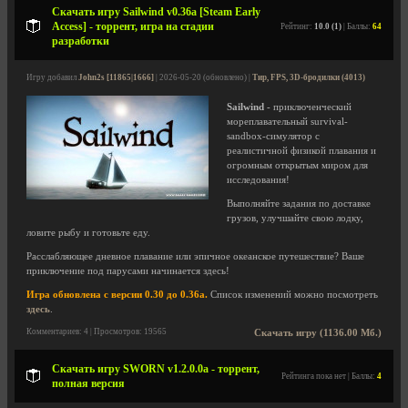
Скачать игру Sailwind v0.36a [Steam Early
Access] - торрент, игра на стадии
Рейтинг:
10.0 (1)
| Баллы:
64
разработки
Игру добавил
John2s [11865|1666]
| 2026-05-20 (обновлено) |
Тир, FPS, 3D-бродилки (4013)
Sailwind
- приключенческий
мореплавательный survival-
sandbox-симулятор с
реалистичной физикой плавания и
огромным открытым миром для
исследования!
Выполняйте задания по доставке
грузов, улучшайте свою лодку,
ловите рыбу и готовьте еду.
Расслабляющее дневное плавание или эпичное океанское путешествие? Ваше
приключение под парусами начинается здесь!
Игра обновлена с версии 0.30 до 0.36a.
Список изменений можно посмотреть
здесь
.
Комментариев: 4 | Просмотров: 19565
Скачать игру (1136.00 Мб.)
Скачать игру SWORN v1.2.0.0a - торрент,
Рейтинга пока нет | Баллы:
4
полная версия