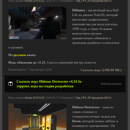
Игру добавил
Kusko [2563|32]
| 2026-05-27 (обновлено) |
Тир, FPS, 3D-бродилки (4013)
Diffusion
- масштабный мод Half-
Life на движке Xash3D, который
впечатляет графическими
изысками как для мода для игры
1998 года, а также большим
количеством оружия,
динамическим геймплеем и
приятным дизайном головоломок
и уровней.
На
русском
языке.
Игра обновлена до v1.21.
Список изменений внутри новости.
Комментариев: 7 | Просмотров: 4236
Скачать игру (2180.00 Мб.)
Скачать игру Hideous Destructor v4.14.3a -
Рейтинга пока нет
торрент, игра на стадии разработки
Игру добавил
Kusko [2563|32]
| 2026-05-27 (обновлено) |
Тир, FPS, 3D-бродилки (4013)
Hideous Destructor
- один из
самых сложных и
гиперреалистичных модов для
Doom
, который можно любить и
ненавидеть одновременно. Он