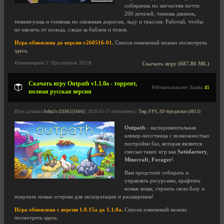
собираешь по запчастям почти
200 деталей, чинишь движок,
тюнингуешь и гоняешь по снежным дорогам, льду и трассам. Работай, чтобы
не околеть от холода, следи за баблом и телом.
Игра обновлена до версии v260516-01.
Список изменений можно посмотреть
здесь
.
Комментариев: 5 | Просмотров: 20228
Скачать игру (687.86 Мб.)
Скачать игру Outpath v1.1.0a - торрент,
Рейтинга пока нет | Баллы:
45
полная русская версия
Игру добавил
John2s [11865|1666]
| 2026-05-17 (обновлено) |
Тир, FPS, 3D-бродилки (4013)
Outpath
- экспериментальная
кликер-песочница с возможностью
постройки баз, которая является
смесью таких игр как
Satisfactory
,
Minecraft
,
Forager
!
Вам предстоит собирать и
управлять ресурсами, крафтить
новые вещи, строить свою базу и
покупать новые острова для эксплуатации и расширения!
Игра обновлена с версии 1.0.15a до 1.1.0a.
Список изменений можно
посмотреть
здесь
.