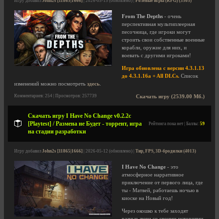
Игру добавил
John2s [11865|1666]
| 2026-05-15 (обновлено) |
Ролевые игры (RPG) (3505)
From The Depths
- очень
перспективная мультиплеерная
песочница, где игроки могут
строить свои собственные военные
корабли, оружие для них, и
воевать с другими игроками!
Игра обновлена с версии 4.3.1.13
до 4.3.1.16a + All DLCs.
Список
изменений можно посмотреть
здесь
.
Комментариев: 254 | Просмотров: 257739
Скачать игру (2539.00 Мб.)
Скачать игру I Have No Change v0.2.2c
[Playtest] / Размена не Будет - торрент, игра
Рейтинга пока нет | Баллы:
59
на стадии разработки
Игру добавил
John2s [11865|1666]
| 2026-05-12 (обновлено) |
Тир, FPS, 3D-бродилки (4013)
I Have No Change
- это
атмосферное нарративное
приключение от первого лица, где
ты - Матвей, работаешь ночью в
киоске на Новый год!
Через окошко к тебе заходят
разные люди со своими историями,