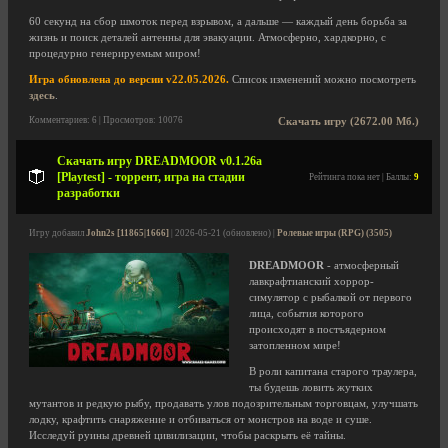
60 секунд на сбор шмоток перед взрывом, а дальше — каждый день борьба за
жизнь и поиск деталей антенны для эвакуации. Атмосферно, хардкорно, с
процедурно генерируемым миром!
Игра обновлена до версии v22.05.2026.
Список изменений можно посмотреть
здесь
.
Комментариев: 6 | Просмотров: 10076
Скачать игру (2672.00 Мб.)
Скачать игру DREADMOOR v0.1.26a
[Playtest] - торрент, игра на стадии
Рейтинга пока нет | Баллы:
9
разработки
Игру добавил
John2s [11865|1666]
| 2026-05-21 (обновлено) |
Ролевые игры (RPG) (3505)
DREADMOOR
- атмосферный
лавкрафтианский хоррор-
симулятор с рыбалкой от первого
лица, события которого
происходят в постъядерном
затопленном мире!
В роли капитана старого траулера,
ты будешь ловить жутких
мутантов и редкую рыбу, продавать улов подозрительным торговцам, улучшать
лодку, крафтить снаряжение и отбиваться от монстров на воде и суше.
Исследуй руины древней цивилизации, чтобы раскрыть её тайны.