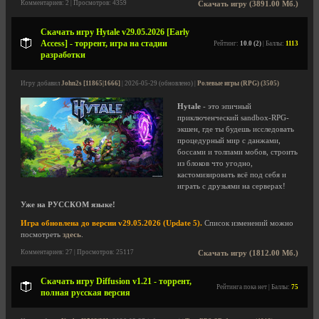
Комментариев: 2 | Просмотров: 4359
Скачать игру (3891.00 Мб.)
Скачать игру Hytale v29.05.2026 [Early
Access] - торрент, игра на стадии
Рейтинг:
10.0 (2)
| Баллы:
1113
разработки
Игру добавил
John2s [11865|1666]
| 2026-05-29 (обновлено) |
Ролевые игры (RPG) (3505)
Hytale
- это эпичный
приключенческий sandbox-RPG-
экшен, где ты будешь исследовать
процедурный мир с данжами,
боссами и толпами мобов, строить
из блоков что угодно,
кастомизировать всё под себя и
играть с друзьями на серверах!
Уже на РУССКОМ языке!
Игра обновлена до версии v29.05.2026 (Update 5).
Список изменений можно
посмотреть
здесь
.
Комментариев: 27 | Просмотров: 25117
Скачать игру (1812.00 Мб.)
Скачать игру Diffusion v1.21 - торрент,
Рейтинга пока нет | Баллы:
75
полная русская версия