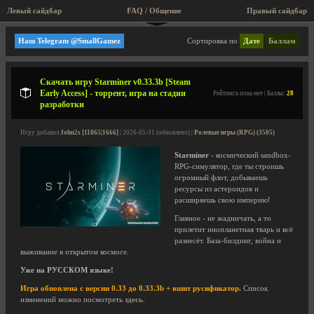
Левый сайдбар
FAQ / Общение
Правый сайдбар
Тир, FPS, 3D-бродилки
Наш Telegram @SmallGamez
Сортировка по
Дате
Баллам
Скачать игру Starminer v0.33.3b [Steam
Early Access] - торрент, игра на стадии
Рейтинга пока нет | Баллы:
28
разработки
Игру добавил
John2s [11865|1666]
| 2026-05-31 (обновлено) |
Ролевые игры (RPG) (3505)
Starminer
- космический sandbox-
RPG-симулятор, где ты строишь
огромный флот, добываешь
ресурсы из астероидов и
расширяешь свою империю!
Главное - не жадничать, а то
прилетит инопланетная тварь и всё
разнесёт. База-билдинг, война и
выживание в открытом космосе.
Уже на РУССКОМ языке!
Игра обновлена с версии 0.33 до 0.33.3b + вшит русификатор.
Список
изменений можно посмотреть
здесь
.