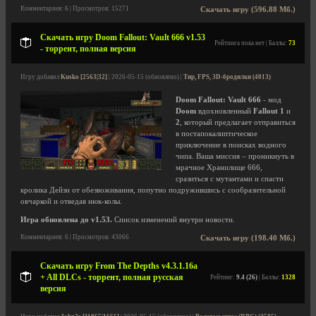
Комментариев: 6 | Просмотров: 15271
Скачать игру (596.88 Мб.)
Скачать игру Doom Fallout: Vault 666 v1.53
Рейтинга пока нет | Баллы:
73
- торрент, полная версия
Игру добавил
Kusko [2563|32]
| 2026-05-15 (обновлено) |
Тир, FPS, 3D-бродилки (4013)
Doom Fallout: Vault 666
- мод
Doom
вдохновленный
Fallout 1
и
2
, который предлагает отправиться
в постапокалиптическое
приключение в поисках водного
чипа. Ваша миссия – проникнуть в
мрачное Хранилище 666,
сразиться с мутантами и спасти
кролика Дейзи от обезвоживания, попутно подружившись с сообразительной
овчаркой и отведав нюк-колы.
Игра обновлена до v1.53.
Список изменений внутри новости.
Комментариев: 6 | Просмотров: 43066
Скачать игру (198.40 Мб.)
Скачать игру From The Depths v4.3.1.16a
+ All DLCs - торрент, полная русская
Рейтинг:
9.4 (26)
| Баллы:
1328
версия