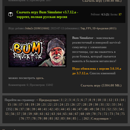
Комментариев: 0 | Просмотров: 1817
Скачать игру (140.40 Мб.)
Скачать игру Bum Simulator v3.7.12.a -
Рейтинг:
6.5 (2)
| Баллы:
17
торрент, полная русская версия
Игру добавил
John2s [11865|1666]
| 2023-07-13 (обновлено) |
Тир, FPS, 3D-бродилки (4015)
Bum Simulator
- максимально
реалистичный и юморной survival-
симулятор с элементами
песочницы, где вы окажетесь в
роли бомжа, который пытается
выжить в большом мегаполисе!
Игра обновлена с версии 3.6.14.a
до 3.7.12.a.
Список изменений
можно посмотреть
здесь
.
Комментариев: 6 | Просмотров: 15042
Скачать игру (5304.00 Мб.)
Перейти на страницу:
< Предыдущая
|
1
|
2
|
3
|
4
|
5
|
6
|
7
|
8
|
9
|
10
|
11
|
12
|
13
|
14
|
15
|
16
|
17
|
18
|
19
|
20
|
21
|
22
|
23
|
24
|
25
|
26
|
27
|
28
|
29
|
30
|
31
|
32
|
33
|
34
|
[35] |
36
|
37
|
38
|
39
|
40
|
41
|
42
|
43
|
44
|
45
|
46
|
47
|
48
|
49
|
50
|
51
|
52
|
53
|
54
|
55
|
56
|
57
|
58
|
59
|
60
|
61
|
62
|
63
|
64
|
65
|
66
|
67
|
68
|
69
|
70
|
71
|
72
|
73
|
74
|
75
|
76
|
77
|
78
|
79
|
80
|
81
|
82
|
83
|
84
|
85
| ... |
262
|
Следующая >