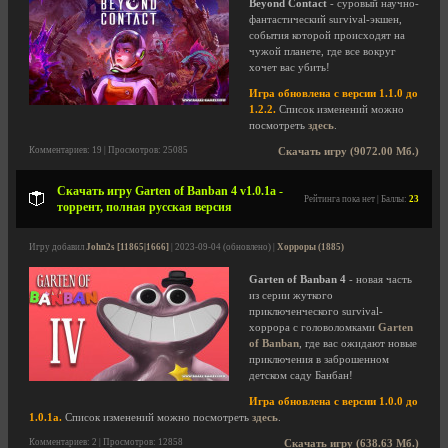
Beyond Contact
- суровый научно-
фантастический survival-экшен,
события которой происходят на
чужой планете, где все вокруг
хочет вас убить!
Игра обновлена с версии 1.1.0 до
1.2.2.
Список изменений можно
посмотреть
здесь
.
Комментариев: 19 | Просмотров: 25085
Скачать игру (9072.00 Мб.)
Скачать игру Garten of Banban 4 v1.0.1a -
Рейтинга пока нет | Баллы:
23
торрент, полная русская версия
Игру добавил
John2s [11865|1666]
| 2023-09-04 (обновлено) |
Хорроры (1885)
Garten of Banban 4
- новая часть
из серии жуткого
приключенческого survival-
хоррора с головоломками
Garten
of Banban
, где вас ожидают новые
приключения в заброшенном
детском саду Банбан!
Игра обновлена с версии 1.0.0 до
1.0.1a.
Список изменений можно посмотреть
здесь
.
Комментариев: 2 | Просмотров: 12858
Скачать игру (638.63 Мб.)