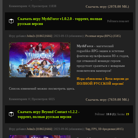
Комментариев: 4 | Просмотров: 11838
Скачать игру (2078.00 Мб.)
Скачать игру MythForce v1.0.2.0 - торрент, полная
Рейтинга пока нет
русская версия
Игру добавил
John2s [11865|1666]
| 2023-09-13 (обновлено) |
Ролевые игры (RPG) (3505)
MythForce
- магический
roguelike-RPG-экшен в эстетике
фэнтези-мультфильмов 80-х годов,
где отважной команде героев
предстоит сразиться с коварным
повелителем вампиров!
Игра обновлена с Бета-версии до
ПОЛНОЙ РУССКОЙ версии!
Список изменений можно посмотреть здесь.
Комментариев: 0 | Просмотров: 6025
Скачать игру (7659.00 Мб.)
Скачать игру Beyond Contact v1.2.2 -
Рейтинг:
10.0 (1)
| Баллы:
19
торрент, полная русская версия
Игру добавил
John2s [11865|1666]
| 2023-09-06 (обновлено) |
Тир, FPS, 3D-бродилки (4015)