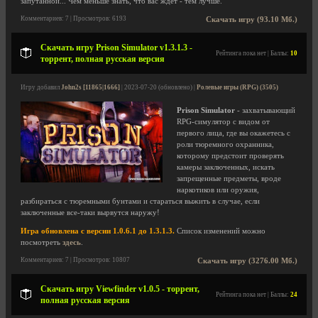
запутанной... Чем меньше знать, что вас ждет - тем лучше.
Комментариев: 7 | Просмотров: 6193
Скачать игру (93.10 Мб.)
Скачать игру Prison Simulator v1.3.1.3 -
Рейтинга пока нет | Баллы:
10
торрент, полная русская версия
Игру добавил
John2s [11865|1666]
| 2023-07-20 (обновлено) |
Ролевые игры (RPG) (3505)
Prison Simulator
- захватывающий
RPG-симулятор с видом от
первого лица, где вы окажетесь с
роли тюремного охранника,
которому предстоит проверять
камеры заключенных, искать
запрещенные предметы, вроде
наркотиков или оружия,
разбираться с тюремными бунтами и стараться выжить в случае, если
заключенные все-таки вырвутся наружу!
Игра обновлена с версии 1.0.6.1 до 1.3.1.3.
Список изменений можно
посмотреть
здесь
.
Комментариев: 7 | Просмотров: 10807
Скачать игру (3276.00 Мб.)
Скачать игру Viewfinder v1.0.5 - торрент,
Рейтинга пока нет | Баллы:
24
полная русская версия