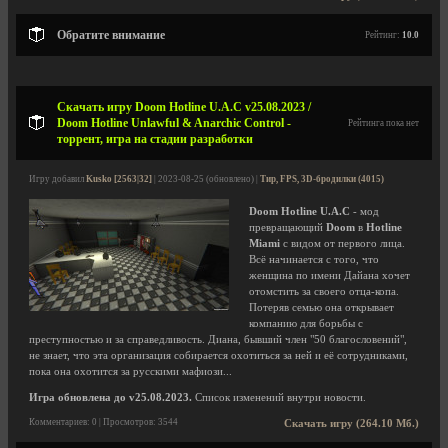
Обратите внимание
Рейтинг:
10.0
Скачать игру Doom Hotline U.A.C v25.08.2023 /
Doom Hotline Unlawful & Anarchic Control -
Рейтинга пока нет
торрент, игра на стадии разработки
Игру добавил
Kusko [2563|32]
| 2023-08-25 (обновлено) |
Тир, FPS, 3D-бродилки (4015)
Doom Hotline U.A.C
- мод
превращающий
Doom
в
Hotline
Miami
с видом от первого лица.
Всё начинается с того, что
женщина по имени Дайана хочет
отомстить за своего отца-копа.
Потеряв семью она открывает
компанию для борьбы с
преступностью и за справедливость. Диана, бывший член "50 благословений",
не знает, что эта организация собирается охотиться за ней и её сотрудниками,
пока она охотится за русскими мафиози...
Игра обновлена до v25.08.2023.
Список изменений внутри новости.
Комментариев: 0 | Просмотров: 3544
Скачать игру (264.10 Мб.)