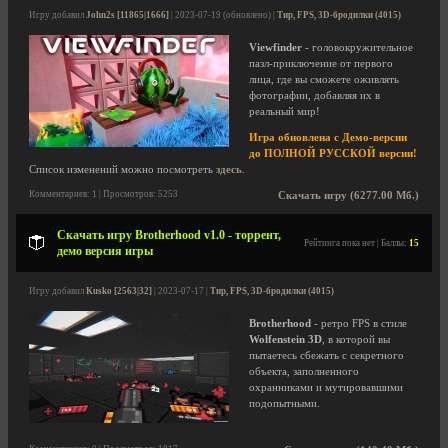
Игру добавил
John2s [11865|1666]
| 2023-07-19 (обновлено) |
Тир, FPS, 3D-бродилки (4015)
Viewfinder
- головокружительное
пазл-приключение от первого
лица, где вы сможете оживлять
фотографии, добавляя их в
реальный мир!
Игра обновлена с Демо-версии
до ПОЛНОЙ РУССКОЙ версии!
Список изменений можно посмотреть
здесь
.
Комментариев: 1 | Просмотров: 5253
Скачать игру (6277.00 Мб.)
Скачать игру Brotherhood v1.0 - торрент,
Рейтинга пока нет | Баллы:
15
демо версия игры
Игру добавил
Kusko [2563|32]
| 2023-07-17 |
Тир, FPS, 3D-бродилки (4015)
Brotherhood
- ретро FPS в стиле
Wolfenstein 3D
, в которой вы
пытаетесь сбежать с секретного
объекта, заполненного
охранниками и мутировавшими
подопытными.