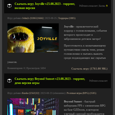
Скачать игру Joyville v25.08.2023 - торрент,
Рейтинга пока нет | Баллы:
9
полная версия
Игру добавил
John2s [11865|1666]
| 2023-08-25 |
Хорроры (1885)
Joyville
- приключенческий
хоррор с головоломками, события
которого происходят в
заброшенном детском лагере!
Приготовьтесь к захватывающему
путешествию сквозь тени, решая
головоломки и пытаясь выжить
среди поджидающих вас скрытых
ужасов.
Комментариев: 0 | Просмотров: 5694
Скачать игру (1761.00 Мб.)
Скачать игру Beyond Sunset v23.08.2023 - торрент,
Рейтинга пока нет
демо версия игры
Игру добавил
Kusko [2563|32]
| 2023-08-23 (обновлено) |
Ролевые игры (RPG) (3505)
Beyond Sunset
- быстрый
киберпанк FPS с элементами RPG
на базе GZDoom, в котором
уличный самурай пробуждается