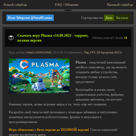
Левый сайдбар
FAQ / Общение
Правый сайдбар
Тир, FPS, 3D-бродилки
Наш Telegram @SmallGamez
Сортировка по
Дате
Баллам
Скачать игру Plasma v14.09.2023 - торрент,
Рейтинга пока нет | Баллы:
18
полная версия
Игру добавил
John2s [11865|1666]
| 2023-09-14 (обновлено) |
Тир, FPS, 3D-бродилки (4015)
Plasma
- творческий инженерный
sandbox-симулятор, где вы можете
создавать любые устройства,
которые только можете себе
представить!
Воплощайте в жизнь своих
удивительных роботов, фабрики,
аркадные автоматы, гигантских
бешеных пауков, целые игровые миры и то, чему еще нет названия.
Раскройте свой творческий потенциал с помощью забавных и интуитивно
понятных инструментов робототехники, физики и визуального
программирования.
Игра обновлена с Бета-версии до ПОЛНОЙ версии!
Список изменений
можно посмотреть
здесь
.