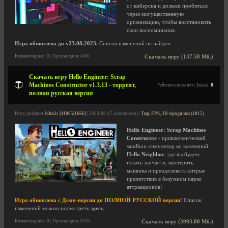
от киберсна и должен пробиться
через могущественную
организацию, чтобы восстановить
свои воспоминания.
Игра обновлена до v23.08.2023.
Список изменений не найден.
Комментариев: 0 | Просмотров: 4402
Скачать игру (137.50 Мб.)
Скачать игру Hello Engineer: Scrap
Machines Constructor v1.3.13 - торрент,
Рейтинга пока нет | Баллы:
8
полная русская версия
Игру добавил
John2s [11865|1666]
| 2023-08-17 (обновлено) |
Тир, FPS, 3D-бродилки (4015)
Hello Engineer: Scrap Machines
Constructor
- приключенческий
sandbox-симулятор во вселенной
Hello Neighbor
, где вы будете
искать запчасти, мастерить
машины и преодолевать хитрые
препятствия в безумном парке
аттракционов!
Игра обновлена с Демо-версии до ПОЛНОЙ РУССКОЙ версии!
Список
изменений можно посмотреть
здесь
.
Комментариев: 0 | Просмотров: 8134
Скачать игру (3993.00 Мб.)