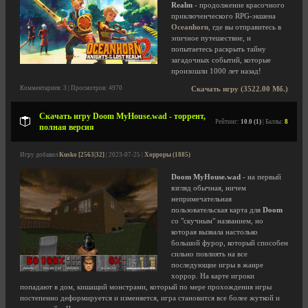
Realm
- продолжение красочного
приключенческого RPG-экшена
Oceanhorn
, где вы отправитесь в
эпичное путешествие, и
попытаетесь раскрыть тайну
загадочных событий, которые
произошли 1000 лет назад!
Комментариев: 3 | Просмотров: 4970
Скачать игру (3522.00 Мб.)
Скачать игру Doom MyHouse.wad - торрент,
Рейтинг:
10.0 (1)
| Баллы:
8
полная версия
Игру добавил
Kusko [2563|32]
| 2023-07-25 |
Хорроры (1885)
Doom MyHouse.wad
- на первый
взгляд обычная, ничем
непримечательная
пользовательская карта для
Doom
со "скучным" названием, но
которая вызвала настолько
большой фурор, который способен
сильно повлиять на все
последующие игры в жанре
хоррор. На карте игроки
попадают в дом, кишащий монстрами, который по мере прохождения игры
постепенно деформируется и изменяется, игра становится все более жуткой и