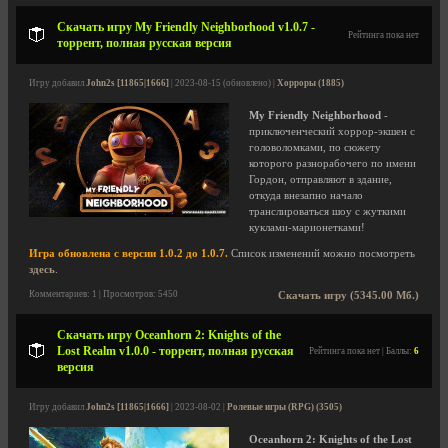
Скачать игру My Friendly Neighborhood v1.0.7 -
Рейтинга пока нет
торрент, полная русская версия
Игру добавил
John2s [11865|1666]
| 2023-08-15 (обновлено) |
Хорроры (1885)
My Friendly Neighborhood
-
приключенческий хоррор-экшен с
головоломками, по сюжету
которого разнорабочего по имени
Гордон, отправляют в здание,
откуда внезапно начало
транслироваться шоу с жуткими
куклами-марионетками!
Игра обновлена с версии 1.0.2 до 1.0.7.
Список изменений можно посмотреть
здесь
.
Комментариев: 1 | Просмотров: 5450
Скачать игру (5345.00 Мб.)
Скачать игру Oceanhorn 2: Knights of the
Lost Realm v1.0.0 - торрент, полная русская
Рейтинга пока нет | Баллы:
6
версия
Игру добавил
John2s [11865|1666]
| 2023-08-02 |
Ролевые игры (RPG) (3505)
Oceanhorn 2: Knights of the Lost