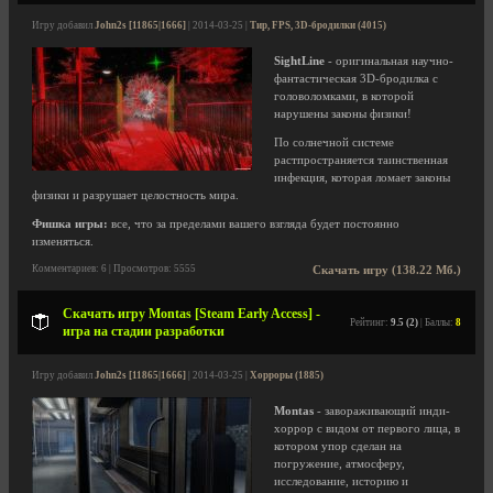
Игру добавил
John2s [11865|1666]
| 2014-03-25 |
Тир, FPS, 3D-бродилки (4015)
SightLine
- оригинальная научно-
фантастическая 3D-бродилка с
головоломками, в которой
нарушены законы физики!
По солнечной системе
растпространяется таинственная
инфекция, которая ломает законы
физики и разрушает целостность мира.
Фишка игры:
все, что за пределами вашего взгляда будет постоянно
изменяться.
Комментариев: 6 | Просмотров: 5555
Скачать игру (138.22 Мб.)
Скачать игру Montas [Steam Early Access] -
Рейтинг:
9.5 (2)
| Баллы:
8
игра на стадии разработки
Игру добавил
John2s [11865|1666]
| 2014-03-25 |
Хорроры (1885)
Montas
- завораживающий инди-
хоррор с видом от первого лица, в
котором упор сделан на
погружение, атмосферу,
исследование, историю и