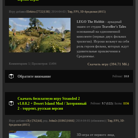
Игру добавил
Elektra [7722|138]
| 2014-04-03 |
Тир, FPS, 3D-бродилки (4015)
LEGO The Hobbit
- аркадный
экшен от студии
Traveller's Tales
основанный на одноименной
киноленте (первых двух фильмах
трилогии). Игроки возьмут на себя
роль героев фильма, которых ждут
удивительные приключения в
Средиземье.
Комментариев: 5 | Просмотров: 15494
Скачать игру (394.71 Мб.)
Обратите внимание
Рейтинг:
10.0
Скачать бесплатную игру Stranded 2
v1.0.0.2 + Desert Island Mod / Затерянный
Рейтинг:
9.7 (122)
| Баллы:
1156
2 - торрент, русская версия
Игру добавил
iXy [762|44]
, ред.
John2s [11865|1666]
| 2014-04-01 (обновлено) |
Тир, FPS, 3D-
бродилки (4015)
3D-игра от первого лица,