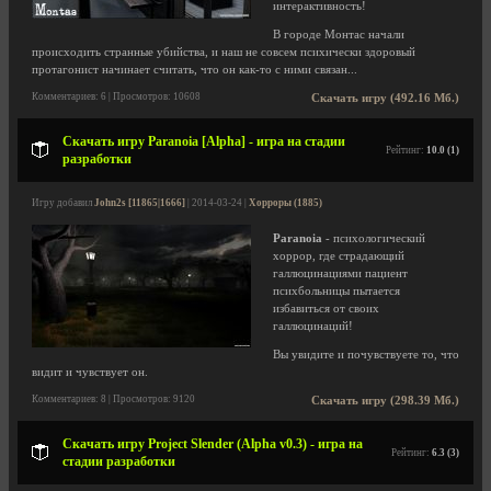
интерактивность!
В городе Монтас начали
происходить странные убийства, и наш не совсем психически здоровый
протагонист начинает считать, что он как-то с ними связан...
Комментариев: 6 | Просмотров: 10608
Скачать игру (492.16 Мб.)
Скачать игру Paranoia [Alpha] - игра на стадии
Рейтинг:
10.0 (1)
разработки
Игру добавил
John2s [11865|1666]
| 2014-03-24 |
Хорроры (1885)
Paranoia
- психологический
хоррор, где страдающий
галлюцинациями пациент
психбольницы пытается
избавиться от своих
галлюцинаций!
Вы увидите и почувствуете то, что
видит и чувствует он.
Комментариев: 8 | Просмотров: 9120
Скачать игру (298.39 Мб.)
Скачать игру Project Slender (Alpha v0.3) - игра на
Рейтинг:
6.3 (3)
стадии разработки