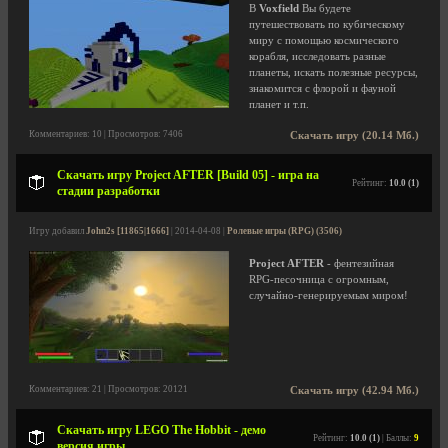
В
Voxfield
Вы будете
путешествовать по кубическому
миру с помощью космического
корабля, исследовать разные
планеты, искать полезные ресурсы,
знакомится с флорой и фауной
планет и т.п.
Комментариев: 10 | Просмотров: 7406
Скачать игру (20.14 Мб.)
Скачать игру Project AFTER [Build 05] - игра на
Рейтинг:
10.0 (1)
стадии разработки
Игру добавил
John2s [11865|1666]
| 2014-04-08 |
Ролевые игры (RPG) (3506)
Project AFTER
- фентезийная
RPG-песочница с огромным,
случайно-генерируемым миром!
Комментариев: 21 | Просмотров: 20121
Скачать игру (42.94 Мб.)
Скачать игру LEGO The Hobbit - демо
Рейтинг:
10.0 (1)
| Баллы:
9
версия игры