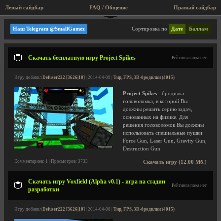
Левый сайдбар
FAQ / Общение
Правый сайдбар
Тир, FPS, 3D-бродилки
Наш Telegram @SmallGamez
Сортировка по
Дате
Баллам
Скачать бесплатную игру Project Spikes
Рейтинга пока нет
Игру добавил
Defuser222 [3626|10]
| 2014-04-09 |
Тир, FPS, 3D-бродилки (4015)
Project Spikes
- бродилка-
головоломка, в которой Вы
должны решить серию задач,
основанных на физике. Для
решения головоломок Вы должны
использовать специальные пушки:
Force Gun, Laser Gun, Gravity Gun,
Destruction Gun.
Комментариев: 1 | Просмотров: 3733
Скачать игру (12.00 Мб.)
Скачать игру Voxfield (Alpha v0.1) - игра на стадии
Рейтинга пока нет
разработки
Игру добавил
Defuser222 [3626|10]
| 2014-04-08 |
Тир, FPS, 3D-бродилки (4015)