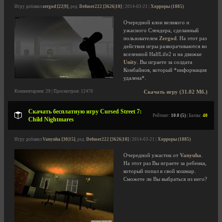
Игру добавил
zergod [22|9]
, ред.
Defuser222 [3626|10]
| 2014-03-21 |
Хорроры (1885)
Очередной клон великого и
ужасного Слендера, сделанный
пользователем
Zergod
. На этот раз
действия игры разворачиваются во
вселенной HalfLife2 и на движке
Unity
. Вы играете за солдата
Комбайнов, который *информация
удалена*.
Комментариев: 29 | Просмотров: 12476
Скачать игру (31.02 Мб.)
Скачать бесплатную игру Cursed Street 7:
Рейтинг:
10.0 (5)
| Баллы:
40
Child Nightmares
Игру добавил
Vanyuha [30|15]
, ред.
Defuser222 [3626|10]
| 2014-03-21 |
Хорроры (1885)
Очередной ужастик от
Vanyuha
.
На этот раз Вы играете за ребенка,
который попал в свой кошмар.
Сможете ли Вы выбраться из него?