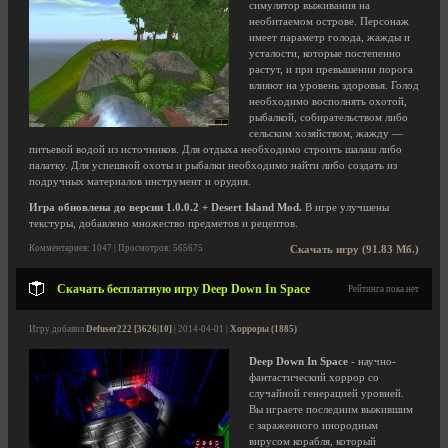
симулятор выживания на
необитаемом острове. Персонаж
имеет параметр голода, жажды и
усталости, которые постепенно
растут, и при превышении порога
влияют на уровень здоровья. Голод
необходимо восполнять охотой,
рыбалкой, собирательством либо
сельским хозяйством, жажду —
питьевой водой из источников. Для отдыха необходимо строить шалаш либо
палатку. Для успешной охоты и рыбалки необходимо найти либо создать из
подручных материалов инструмент и орудия.
Игра обновлена до версии 1.0.0.2 + Desert Island Mod.
В игре улучшены
текстуры, добавлено множество предметов и рецептов.
Комментариев: 1047 | Просмотров: 565675
Скачать игру (91.83 Мб.)
Скачать бесплатную игру Deep Down In Space
Рейтинга пока нет
Игру добавил
Defuser222 [3626|10]
| 2014-04-01 |
Хорроры (1885)
Deep Down In Space
- научно-
фантастический хоррор со
случайной генерацией уровней.
Вы играете последним выжившим
с зараженного инородным
вирусом корабля, который