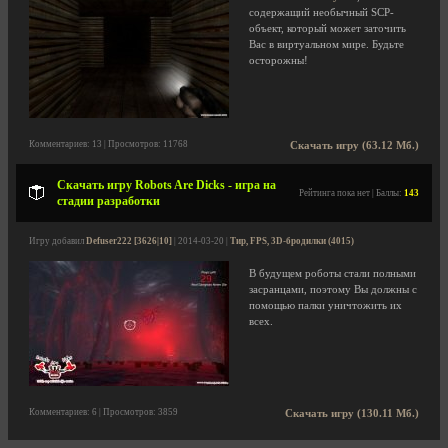
содержащий необычный SCP-
объект, который может заточить
Вас в виртуальном мире. Будьте
осторожны!
Комментариев: 13 | Просмотров: 11768
Скачать игру (63.12 Мб.)
Скачать игру Robots Are Dicks - игра на
Рейтинга пока нет | Баллы:
143
стадии разработки
Игру добавил
Defuser222 [3626|10]
| 2014-03-20 |
Тир, FPS, 3D-бродилки (4015)
В будущем роботы стали полными
засранцами, поэтому Вы должны с
помощью палки уничтожить их
всех.
Комментариев: 6 | Просмотров: 3859
Скачать игру (130.11 Мб.)