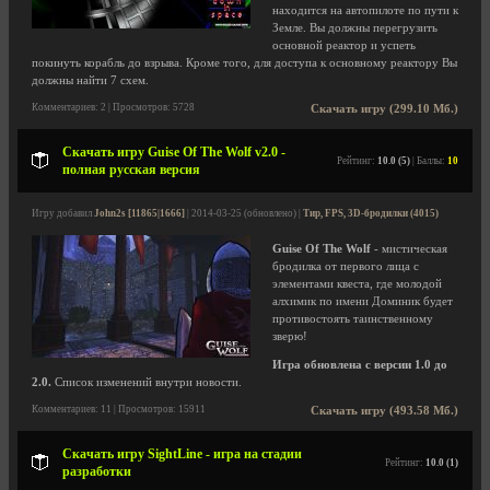
находится на автопилоте по пути к
Земле. Вы должны перегрузить
основной реактор и успеть
покинуть корабль до взрыва. Кроме того, для доступа к основному реактору Вы
должны найти 7 схем.
Комментариев: 2 | Просмотров: 5728
Скачать игру (299.10 Мб.)
Скачать игру Guise Of The Wolf v2.0 -
Рейтинг:
10.0 (5)
| Баллы:
10
полная русская версия
Игру добавил
John2s [11865|1666]
| 2014-03-25 (обновлено) |
Тир, FPS, 3D-бродилки (4015)
Guise Of The Wolf
- мистическая
бродилка от первого лица с
элементами квеста, где молодой
алхимик по имени Доминик будет
противостоять таинственному
зверю!
Игра обновлена с версии 1.0 до
2.0.
Список изменений внутри новости.
Комментариев: 11 | Просмотров: 15911
Скачать игру (493.58 Мб.)
Скачать игру SightLine - игра на стадии
Рейтинг:
10.0 (1)
разработки