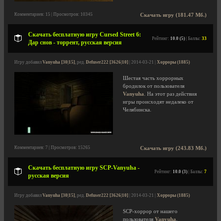
Комментариев: 15 | Просмотров: 10345
Скачать игру (181.47 Мб.)
Скачать бесплатную игру Cursed Street 6:
Рейтинг:
10.0 (5)
| Баллы:
33
Дар снов - торрент, русская версия
Игру добавил
Vanyuha [30|15]
, ред.
Defuser222 [3626|10]
| 2014-03-21 |
Хорроры (1885)
Шестая часть хоррорных
бродилок от пользователя
Vanyuha
. На этот раз действия
игры происходят недалеко от
Челябинска.
Комментариев: 7 | Просмотров: 15265
Скачать игру (243.83 Мб.)
Скачать бесплатную игру SCP-Vanyuha -
Рейтинг:
10.0 (3)
| Баллы:
7
русская версия
Игру добавил
Vanyuha [30|15]
, ред.
Defuser222 [3626|10]
| 2014-03-21 |
Хорроры (1885)
SCP-хоррор от нашего
пользователя
Vanyuha
,