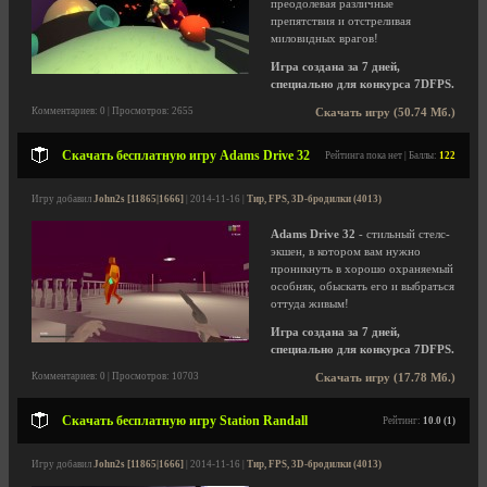
преодолевая различные
препятствия и отстреливая
миловидных врагов!
Игра создана за 7 дней,
специально для конкурса 7DFPS.
Комментариев: 0 | Просмотров: 2655
Скачать игру (50.74 Мб.)
Скачать бесплатную игру Adams Drive 32
Рейтинга пока нет | Баллы:
122
Игру добавил
John2s [11865|1666]
| 2014-11-16 |
Тир, FPS, 3D-бродилки (4013)
Adams Drive 32
- стильный стелс-
экшен, в котором вам нужно
проникнуть в хорошо охраняемый
особняк, обыскать его и выбраться
оттуда живым!
Игра создана за 7 дней,
специально для конкурса 7DFPS.
Комментариев: 0 | Просмотров: 10703
Скачать игру (17.78 Мб.)
Скачать бесплатную игру Station Randall
Рейтинг:
10.0 (1)
Игру добавил
John2s [11865|1666]
| 2014-11-16 |
Тир, FPS, 3D-бродилки (4013)