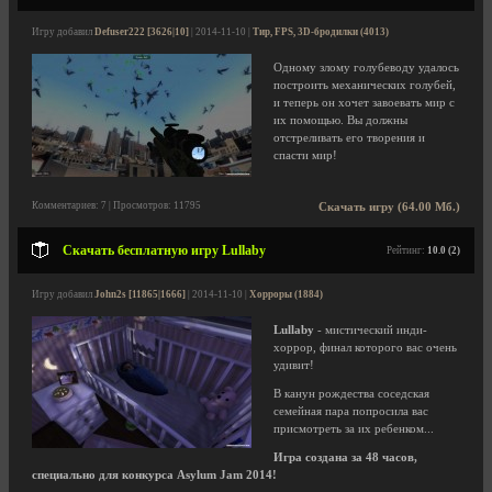
Игру добавил
Defuser222 [3626|10]
| 2014-11-10 |
Тир, FPS, 3D-бродилки (4013)
Одному злому голубеводу удалось
построить механических голубей,
и теперь он хочет завоевать мир с
их помощью. Вы должны
отстреливать его творения и
спасти мир!
Комментариев: 7 | Просмотров: 11795
Скачать игру (64.00 Мб.)
Скачать бесплатную игру Lullaby
Рейтинг:
10.0 (2)
Игру добавил
John2s [11865|1666]
| 2014-11-10 |
Хорроры (1884)
Lullaby
- мистический инди-
хоррор, финал которого вас очень
удивит!
В канун рождества соседская
семейная пара попросила вас
присмотреть за их ребенком...
Игра создана за 48 часов,
специально для конкурса Asylum Jam 2014!