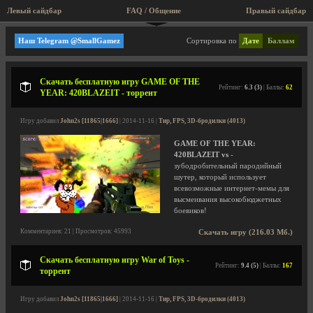
Левый сайдбар
FAQ / Общение
Правый сайдбар
Тир, FPS, 3D-бродилки
Наш Telegram @SmallGamez
Сортировка по
Дате
Баллам
Скачать бесплатную игру GAME OF THE
Рейтинг:
6.3 (3)
| Баллы:
62
YEAR: 420BLAZEIT - торрент
Игру добавил
John2s [11865|1666]
| 2014-11-16 |
Тир, FPS, 3D-бродилки (4013)
GAME OF THE YEAR:
420BLAZEIT vs
-
зубодробительный пародийный
шутер, который использует
всевозможные интернет-мемы для
высмеивания высокобюджетных
боевиков!
Комментариев: 21 | Просмотров: 45993
Скачать игру (216.03 Мб.)
Скачать бесплатную игру War of Toys -
Рейтинг:
9.4 (5)
| Баллы:
167
торрент
Игру добавил
John2s [11865|1666]
| 2014-11-16 |
Тир, FPS, 3D-бродилки (4013)