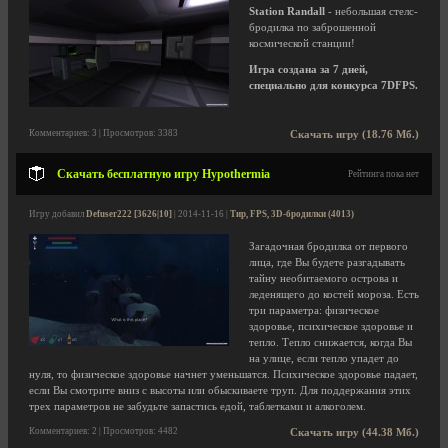
Station Randall
- небольшая стелс-
бродилка по заброшенной
космической станции!
Игра создана за 7 дней,
специально для конкурса 7DFPS.
Комментариев: 3 | Просмотров: 3383
Скачать игру (18.76 Мб.)
Скачать бесплатную игру Hypothermia
Рейтинга пока нет
Игру добавил
Defuser222 [3626|10]
| 2014-11-16 |
Тир, FPS, 3D-бродилки (4013)
Загадочная бродилка от первого
лица, где Вы будете разгадывать
тайну необитаемого острова и
леденящего до костей мороза. Есть
три параметра: физическое
здоровье, психическое здоровье и
тепло. Тепло снижается, когда Вы
на улице, если тепло упадет до
нуля, то физическое здоровье начнет уменьшатся. Психическое здоровье падает,
если Вы смотрите вниз с высоты или обыскиваете труп. Для поддержания этих
трех параметров не забудьте запастись едой, таблетками и алкоголем.
Комментариев: 2 | Просмотров: 4482
Скачать игру (44.38 Мб.)