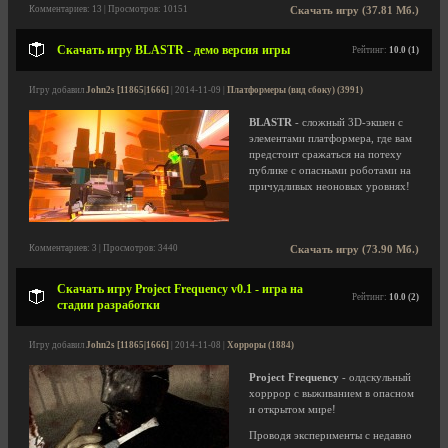
Комментариев: 13 | Просмотров: 10151
Скачать игру (37.81 Мб.)
Скачать игру BLASTR - демо версия игры
Рейтинг:
10.0 (1)
Игру добавил
John2s [11865|1666]
| 2014-11-09 |
Платформеры (вид сбоку) (3991)
BLASTR
- сложный 3D-экшен с
элементами платформера, где вам
предстоит сражаться на потеху
публике с опасными роботами на
причудливых неоновых уровнях!
Комментариев: 3 | Просмотров: 3440
Скачать игру (73.90 Мб.)
Скачать игру Project Frequency v0.1 - игра на
Рейтинг:
10.0 (2)
стадии разработки
Игру добавил
John2s [11865|1666]
| 2014-11-08 |
Хорроры (1884)
Project Frequency
- олдскульный
хорррор с выживанием в опасном
и открытом мире!
Проводя эксперименты с недавно