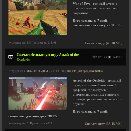
War of Toys
- военный шутер о
противостоянии пластмассовых
солдатиков!
Игра создана за 7 дней,
специально для конкурса 7DFPS.
Комментариев: 53 | Просмотров: 216108
Скачать игру (43.18 Мб.)
Скачать бесплатную игру Attack of the
Рейтинг:
10.0 (1)
| Баллы:
5
Oculoids
Игру добавил
John2s [11865|1666]
| 2014-11-16 |
Тир, FPS, 3D-бродилки (4013)
Attack of the Oculoids
- аркадный
шутер со стильной пиксельной
графикой, где вы будете
уничтожать странных существ с
помощью различного магического
оружия!
Игра создана за 7 дней,
специально для конкурса 7DFPS.
Комментариев: 0 | Просмотров: 4220
Скачать игру (35.45 Мб.)