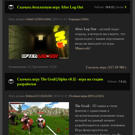
Скачать бесплатную игру After Log-Out
Рейтинг:
10.0 (1)
| Баллы:
9
Игру добавил
John2s [11865|1666]
| 2014-11-14 |
Хорроры (1884)
After Log-Out
- жуткий инди-
хоррор, в котором вы узнаете, что
происходит с вашим персонажем,
когда вы выходите из игры
Minecraft
!
Комментариев: 13 | Просмотров: 11220
Скачать игру (117.39 Мб.)
Скачать игру The Grail [Alpha v0.3] - игра на стадии
Рейтинг:
7.0 (1)
разработки
Игру добавил
Defuser222 [3626|10]
| 2014-11-13 |
Ролевые игры (RPG) (3505)
The Grail
- 3D экшен в стиле
фэнтези с одиночным и
мультиплеерным режимами игры,
который на данный момент
разрабатывается одним человеком.
Игра фокусируется на
мультиплеерных битвах, где Вы