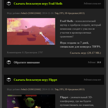
Скачать бесплатную игру Frail Shells
Рейтинга пока нет
Игру добавил
John2s [11865|1666]
| 2014-11-16 |
Тир, FPS, 3D-бродилки (4013)
Frail Shells
- психологический
шутер о храбром солдате, который
немножко сходит с ума после
участия в кровопролитных
сражениях!
Игра создана за 7 дней,
специально для конкурса 7DFPS.
Комментариев: 0 | Просмотров: 2797
Скачать игру (20.17 Мб.)
Обратите внимание
Рейтинг:
10.0
Скачать бесплатную игру Flipget
Рейтинга пока нет
Игру добавил
John2s [11865|1666]
| 2014-11-16 |
Тир, FPS, 3D-бродилки (4013)
Flipget
- увлекательный 3D-
платформер, где вы будете
путешествовать по планетам,