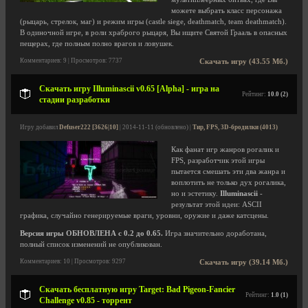
можете выбрать класс персонажа
(рыцарь, стрелок, маг) и режим игры (castle siege, deathmatch, team deathmatch).
В одиночной игре, в роли храброго рыцаря, Вы ищите Святой Грааль в опасных
пещерах, где полным полно врагов и ловушек.
Комментариев: 9 | Просмотров: 7737
Скачать игру (43.55 Мб.)
Скачать игру Illuminascii v0.65 [Alpha] - игра на
Рейтинг:
10.0 (2)
стадии разработки
Игру добавил
Defuser222 [3626|10]
| 2014-11-11 (обновлено) |
Тир, FPS, 3D-бродилки (4013)
Как фанат игр жанров рогалик и
FPS, разработчик этой игры
пытается смешать эти два жанра и
воплотить не только дух рогалика,
но и эстетику.
Illuminascii
-
результат этой идеи: ASCII
графика, случайно генерируемые враги, уровни, оружие и даже катсцены.
Версия игры ОБНОВЛЕНА с 0.2 до 0.65.
Игра значительно доработана,
полный список изменений не опубликован.
Комментариев: 10 | Просмотров: 9297
Скачать игру (39.14 Мб.)
Скачать бесплатную игру Target: Bad Pigeon-Fancier
Рейтинг:
1.0 (1)
Challenge v0.85 - торрент