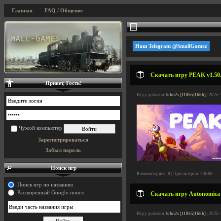
Главная
FAQ / Общение
Наш Telegram @SmallGamez
Скачать игру PEAK v1.50.
Привет, Гость!
Игру добавил
John2s [11865|1666]
| 2025-
Чужой компьютер
Зарегистрироваться
Забыл пароль
Поиск игр
Комментариев: 8 | Просмотров: 23669
Поиск игр по названию
Расширенный Google-поиск
Скачать игру Autonomica v
Игру добавил
John2s [11865|1666]
| 2025-