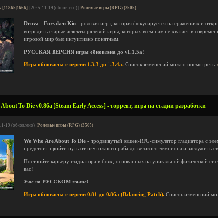
s [11865|1666]
| 2025-11-19 (обновлено) |
Ролевые игры (RPG) (3505)
Drova - Forsaken Kin
- ролевая игра, которая фокусируется на сражениях и откр
возродить старые аспекты ролевой игры, которых всем нам не хватает в современ
игровой мир был интуитивно понятным.
РУССКАЯ ВЕРСИЯ игры обновлена до v1.1.5a!
Игра обновлена с версии 1.3.3 до 1.3.4a.
Список изменений можно посмотреть
bout To Die v0.86a [Steam Early Access] - торрент, игра на стадии разработки
11-19 (обновлено) |
Ролевые игры (RPG) (3505)
We Who Are About To Die
- продвинутый экшен-RPG-симулятор гладиатора с элем
предстоит пройти путь от ничтожного раба до великого чемпиона и заслужить сво
Постройте карьеру гладиатора в боях, основанных на уникальной физической сис
вас!
Уже на РУССКОМ языке!
Игра обновлена с версии 0.81 до 0.86a (Balancing Patch).
Список изменений мо