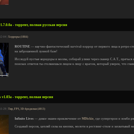
7.0.0a - торрент, полная русская версия
12-04 |
Хорроры (1884)
ROUTINE
— научно-фантастический survival-хоррор от первого лица в ретро-ст
на заброшенной лунной базе!
Исследуй пустые коридоры и моллы, собирай улики через сканер C.A.T., прячься
поисках ответов ты столкнешься лицом к лицу с врагом, который уверен, что главн
s v1.03a - торрент, полная версия
11-29 |
Тир, FPS, 3D-бродилки (4013)
Infinite Lives
— дикое экшен-приключение от
MDickie
, где супергерои и зомби р
Создавай персов, цепляй силы на кнопки, молоти в рестлинг-стиле и захватывай м