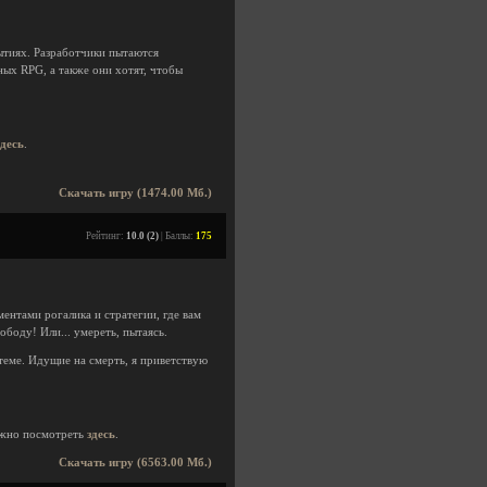
ытиях. Разработчики пытаются
ных RPG, а также они хотят, чтобы
здесь
.
Скачать игру (1474.00 Мб.)
Рейтинг:
10.0 (2)
| Баллы:
175
ентами рогалика и стратегии, где вам
боду! Или... умереть, пытаясь.
теме. Идущие на смерть, я приветствую
жно посмотреть
здесь
.
Скачать игру (6563.00 Мб.)