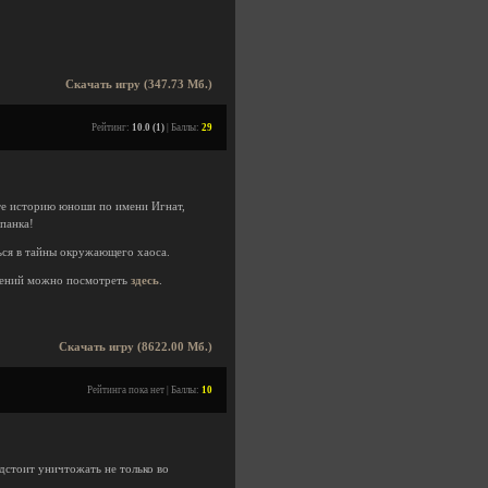
Скачать игру (347.73 Мб.)
Рейтинг:
10.0 (1)
| Баллы:
29
те историю юноши по имени Игнат,
панка!
ься в тайны окружающего хаоса.
ений можно посмотреть
здесь
.
Скачать игру (8622.00 Мб.)
Рейтинга пока нет | Баллы:
10
едстоит уничтожать не только во