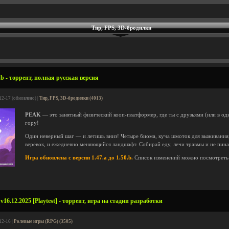
Тир, FPS, 3D-бродилки
b - торрент, полная русская версия
12-17 (обновлено) |
Тир, FPS, 3D-бродилки (4013)
PEAK
— это занятный физический кооп-платформер, где ты с друзьями (или в од
гору!
Один неверный шаг — и летишь вниз! Четыре биома, куча шмоток для выживания,
верёвок, и ежедневно меняющийся ландшафт. Собирай еду, лечи травмы и не пина
Игра обновлена с версии 1.47.a до 1.50.b.
Список изменений можно посмотрет
16.12.2025 [Playtest] - торрент, игра на стадии разработки
12-16 |
Ролевые игры (RPG) (3505)