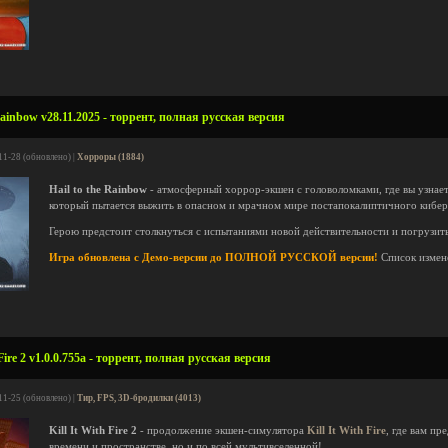
Rainbow v28.11.2025 - торрент, полная русская версия
11-28 (обновлено) |
Хорроры (1884)
Hail to the Rainbow
- атмосферный хоррор-экшен с головоломками, где вы узнае
который пытается выжить в опасном и мрачном мире постапокалиптичного кибер
Герою предстоит столкнуться с испытаниями новой действительности и погрузит
Игра обновлена с Демо-версии до ПОЛНОЙ РУССКОЙ версии!
Список измен
Fire 2 v1.0.0.755a - торрент, полная русская версия
11-25 (обновлено) |
Тир, FPS, 3D-бродилки (4013)
Kill It With Fire 2
- продолжение экшен-симулятора
Kill It With Fire
, где вам пр
времени и пространстве, но и по всей мультивселенной!