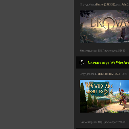
Игру добавил
Kusko [2563|32]
, ред.
John2
Комментариев: 35 | Просмотров: 59680
Скачать игру We Who Are A
Игру добавил
John2s [11865|1666]
| 2025-
Комментариев: 10 | Просмотров: 24698