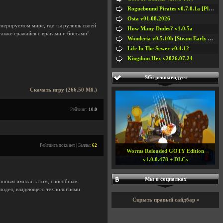
Roguebound Pirates v0.7.0.1a [Playtest]
Osta v01.08.2026
нерируемом мире, где ты рулишь своей
How Many Dudes? v1.0.5a
также сражайся с врагами и боссами!
Wonderia v0.5.10b [Steam Early Access]
Life In The Sewer v0.4.12
Kingdom Hex v2026.07.24
SGi рекомендует
Скачать игру (266.50 Мб.)
Рейтинг:
10.0
Рейтинга пока нет | Баллы:
62
Worms Reloaded GOTY Edition
v1.0.0.478 + DLCs
Мы в социалках
ронным имплантатом, способным
злодея, владеющего технологиями
Скрыть правый сайдбар »