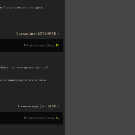
ений можно посмотреть
здесь
.
Скачать игру (3788.00 Мб.)
Рейтинга пока нет | Баллы:
25
обот с посохом-крюком, который
тобы наконец вырваться на волю.
Скачать игру (325.14 Мб.)
Рейтинга пока нет | Баллы:
35