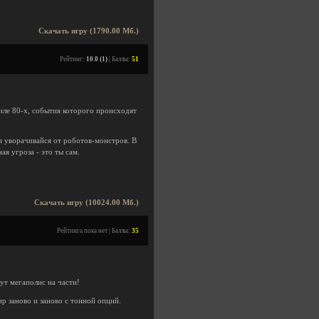
Скачать игру (1790.00 Мб.)
Рейтинг:
10.0 (1)
| Баллы:
51
иле 80-х, события которого происходят
 и уворачивайся от роботов-монстров. В
ая угроза - это ты сам.
Скачать игру (10024.00 Мб.)
Рейтинга пока нет | Баллы:
35
вут мегаполис на части!
ир заново и заново с тонной опций.