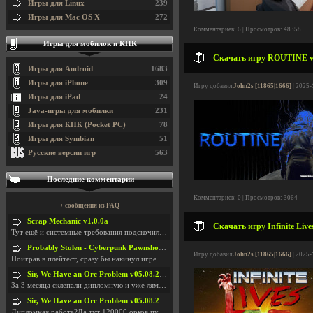
Игры для Linux
239
Игры для Mac OS X
272
Комментариев: 6 | Просмотров: 48358
Игры для мобилок и КПК
Скачать игру ROUTINE v1.
Игры для Android
1683
Игры для iPhone
309
Игру добавил
John2s [11865|1666]
| 2025-
Игры для iPad
24
Java-игры для мобилки
231
Игры для КПК (Pocket PC)
78
Игры для Symbian
51
Русские версии игр
563
Последние комментарии
Комментариев: 0 | Просмотров: 3064
+ сообщения из FAQ
Scrap Mechanic v1.0.0a
Скачать игру Infinite Live
Тут ещё и системные требования подскочили. Если не
Probably Stolen - Cyberpunk Pawnshop Simulator v048c [Playtest]
Игру добавил
John2s [11865|1666]
| 2025-
Поиграв в плейтест, сразу бы накинул игре наивысши
Sir, We Have an Orc Problem v05.08.2026
За 3 месяца склепали дипломную и уже лям двести ба
Sir, We Have an Orc Problem v05.08.2026
Дипломная работа?Да тут 120000 орков путь выбирают