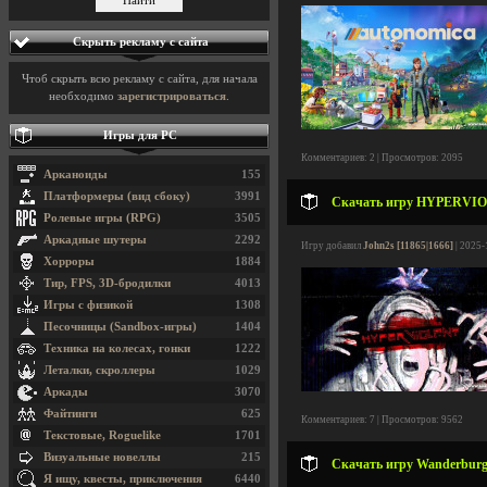
Скрыть рекламу с сайта
Чтоб скрыть всю рекламу с сайта, для начала
необходимо
зарегистрироваться
.
Игры для PC
Комментариев: 2 | Просмотров: 2095
Арканоиды
155
Платформеры (вид сбоку)
3991
Скачать игру HYPERVIOLE
Ролевые игры (RPG)
3505
Аркадные шутеры
2292
Игру добавил
John2s [11865|1666]
| 2025-
Хорроры
1884
Тир, FPS, 3D-бродилки
4013
Игры с физикой
1308
Песочницы (Sandbox-игры)
1404
Техника на колесах, гонки
1222
Леталки, скроллеры
1029
Аркады
3070
Файтинги
625
Комментариев: 7 | Просмотров: 9562
Текстовые, Roguelike
1701
Визуальные новеллы
215
Скачать игру Wanderburg v
Я ищу, квесты, приключения
6440