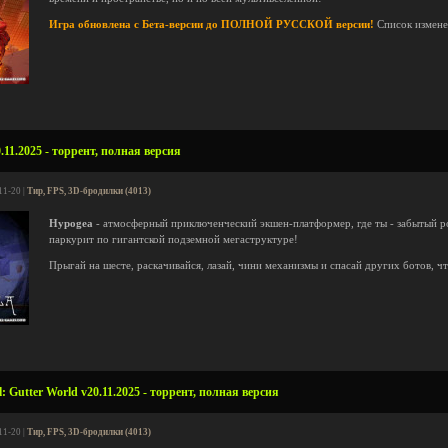
Игра обновлена с Бета-версии до ПОЛНОЙ РУССКОЙ версии!
Список измен
11.2025 - торрент, полная версия
11-20 |
Тир, FPS, 3D-бродилки (4013)
Hypogea
- атмосферный приключенческий экшен-платформер, где ты - забытый р
паркурит по гигантской подземной мегаструктуре!
Прыгай на шесте, раскачивайся, лазай, чини механизмы и спасай других ботов, ч
: Gutter World v20.11.2025 - торрент, полная версия
11-20 |
Тир, FPS, 3D-бродилки (4013)