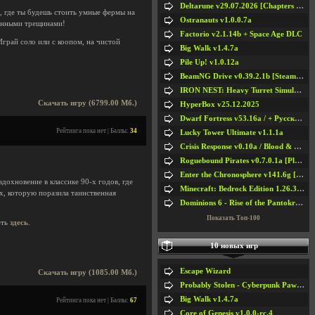
Deltarune v29.07.2026 [Chapters 1-5] / + RUS [Chapters 1-5]
, где ты будешь стоить умные фермы на
Ostranauts v1.0.0.7a
менными трещинами!
Factorio v2.1.14b + Space Age DLC
грай соло или с коопом, на чистой
Big Walk v1.4.7a
Pile Up! v1.0.12a
BeamNG Drive v0.39.2.1b [Steam Early Access]
IRON NEST: Heavy Turret Simulator v1.0a
Скачать игру (6799.00 Мб.)
HyperBox v25.12.2025
Dwarf Fortress v53.16a / + Русская Версия v50.12a
Рейтинга пока нет | Баллы:
34
Lucky Tower Ultimate v1.1.1a
Crisis Response v0.10a / Blood & Bullet
Roguebound Pirates v0.7.0.1a [Playtest]
Enter the Chronosphere v141.6g [Steam Early Access]
охновение в классике 90-х годов, где
Minecraft: Bedrock Edition 1.26.33.1a / + TLauncher v2.89
х, которую поразила таинственная
Dominions 6 - Rise of the Pantokrator v6.35a
Показать Топ-100
еть
здесь
.
10 новых игр
Escape Wizard
Скачать игру (1085.00 Мб.)
Probably Stolen - Cyberpunk Pawnshop Simulator v048c [Playtest]
Big Walk v1.4.7a
Рейтинга пока нет | Баллы:
67
Core of Genesis v1.0.0-rc.4