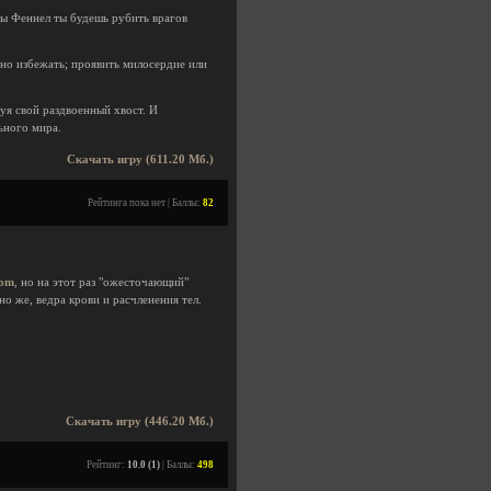
цы Феннел ты будешь рубить врагов
но избежать; проявить милосердие или
уя свой раздвоенный хвост. И
ьного мира.
Скачать игру (611.20 Мб.)
Рейтинга пока нет | Баллы:
82
oom
, но на этот раз "ожесточающий"
но же, ведра крови и расчленения тел.
Скачать игру (446.20 Мб.)
Рейтинг:
10.0 (1)
| Баллы:
498