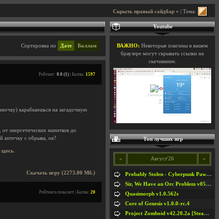
Скрыть правый сайдбар »
| Тема:
Youtube
Сортировка по
Дате
Баллам
ВАЖНО:
Некоторые плагины в вашем
браузере могут скрывать ссылки на
скачивание.
Рейтинг:
8.0 (1)
| Баллы:
1597
иночку) карабкаешься на загадочную
 от энергетических напитков до
й аптечку с обрыва, ок?
Топ лучших игр
ь
здесь
.
«
Август'26
»
Скачать игру (2273.00 Мб.)
Probably Stolen - Cyberpunk Pawnshop Simulator v048c [Playtest]
Sir, We Have an Orc Problem v05.08.2026
Рейтинга пока нет | Баллы:
20
Quasimorph v1.0.562s
Core of Genesis v1.0.0-rc.4
Project Zomboid v42.20.2a [Steam Early Access]