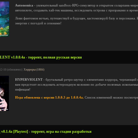
Autonomica
- увлекательный sandbox-RPG-симулятор в открытом соларпанк-мире
автопилоте, создавать хай-тек машины, исследовать острова с призраками и вре
Лови фантомов ночью, путешествуй в будущее, кастомизируй базу и персонажа. И
энергии с погодой и сезонами!
NT v1.0.0.4a - торрент, полная русская версия
12-10 (обновлено) |
Хорроры (1884)
HYPERVIOLENT
- брутальный ретро-шутер с элементами хоррора, черпающий вд
вам предстоит исследовать астероидную колонию по добыче полезных ископаемы
инфекция!
Игра обновлена с версии 1.0.0.3 до 1.0.0.4a.
Список изменений можно посмотр
0.1.4a [Playtest] - торрент, игра на стадии разработки