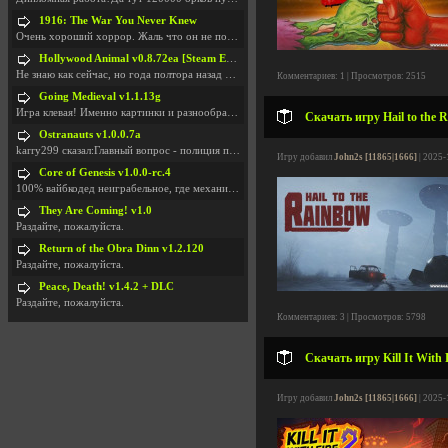
1916: The War You Never Knew
Очень хороший хоррор. Жаль что он не получил должн
Hollywood Animal v0.8.72ea [Steam Early Access]
Не знаю как сейчас, но года полтора назад игра был
Комментариев: 1 | Просмотров: 2515
Going Medieval v1.1.13g
Игра клевая! Именно картинки и разнообразия в стро
Скачать игру Hail to the 
Ostranauts v1.0.0.7a
karry299 сказал:Главный вопрос - полиция по-прежне
Игру добавил
John2s [11865|1666]
| 2025-
Core of Genesis v1.0.0-rc.4
100% вайбкодед неиграбельное, где механики знает т
They Are Coming! v1.0
Раздайте, пожалуйста.
Return of the Obra Dinn v1.2.120
Раздайте, пожалуйста.
Peace, Death! v1.4.2 + DLC
Раздайте, пожалуйста.
Комментариев: 3 | Просмотров: 5798
Скачать игру Kill It With 
Игру добавил
John2s [11865|1666]
| 2025-