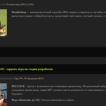
12-09 |
Ролевые игры (RPG) (3505)
Wanderburg
— минималистичный roguelike-RPG-экшен в открытом и случайно ге
крепостью-танком: собирай ресурсы, прокачивай свой замок, улучшай оружие, а 
3 - торрент, игра на стадии разработки
8 (обновлено) |
Тир, FPS, 3D-бродилки (4013)
RECLOCK
- шутер с возможностью отматывать время назад. Вооруженный ней
отматывать время назад, хакер ЦРУ должен спасти реальность от таинственного 
будущего.
Игра обновлена до v93
. Список изменений не найден.