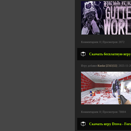
Комментариев: 0 | Просмотров: 2072
Скачать бесплатную игру B
Игру добавил
Kusko [2563|32]
| 2025-11-2
Комментариев: 8 | Просмотров: 78004
Скачать игру Drova - Fors