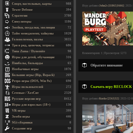
Спорт, настольные, карты
988
Игру добавил
John2s [11865|1666]
| 2025-
Tower Defense
394
Стратегии
3780
Симуляторы
1186
Змейки, поедалки, эволюция
72
Тайм менеджмент, тайкуны
1020
Головоломки, пазлы
3035
Три в ряд, цепочки, тетрисы
686
Типа Zuma / Dynomite
98
Комментариев: 1 | Просмотров: 5273
Игры для детей, обучающие
316
Пинболы, бильярды
65
Обратите внимание
Необычные игры
1076
Большие игры (Rip, Repack)
269
Ретро-игры (DOS, Win 9x)
690
Скачать игру RECLOCK v9
Игры пользователей
272
Сетевые / ХотСит
2320
Русские версии игр
8412
Игру добавил
Kusko [2563|32]
| 2025-12-0
Игры для взрослых (18+)
130
VR-игры
399
Зомби игры
446
SGi-сборники
0
Создание игр
98