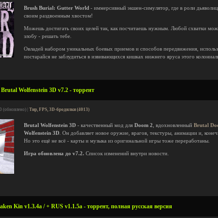
Brush Burial: Gutter World
- иммерсивный экшен-симулятор, где в роли дьяволи
своим раздвоенным хвостом!
Можешь достигать своих целей так, как посчитаешь нужным. Любой схватки мож
злобу - решать тебе.
Овладей набором уникальных боевых приемов и способов передвижения, использ
постарайся не заблудиться в извивающихся кишках нижнего яруса этого колониал
rutal Wolfenstein 3D v7.2 - торрент
0 (обновлено) |
Тир, FPS, 3D-бродилки (4013)
Brutal Wolfenstein 3D
- качественный мод для
Doom 2
, вдохновленный
Brutal D
Wolfenstein 3D
. Он добавляет новое оружие, врагов, текстуры, анимации и, конеч
Но это ещё не всё - карты и музыка из оригинальной игры тоже переработаны.
Игра обновлена до v7.2.
Список изменений внутри новости.
aken Kin v1.3.4a / + RUS v1.1.5a - торрент, полная русская версия