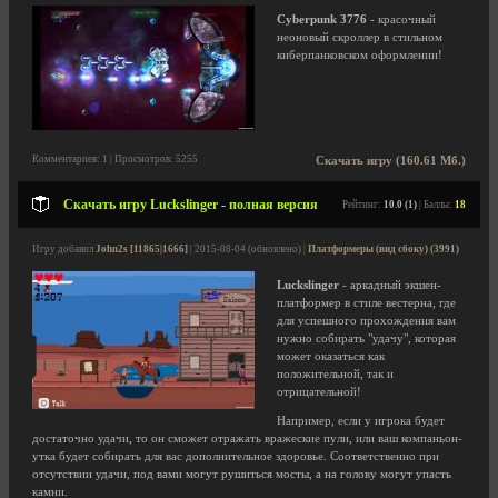
Cyberpunk 3776
- красочный
неоновый скроллер в стильном
киберпанковском оформлении!
Комментариев: 1 | Просмотров: 5255
Скачать игру (160.61 Мб.)
Скачать игру Luckslinger - полная версия
Рейтинг:
10.0 (1)
| Баллы:
18
Игру добавил
John2s [11865|1666]
| 2015-08-04 (обновлено) |
Платформеры (вид сбоку) (3991)
Luckslinger
- аркадный экшен-
платформер в стиле вестерна, где
для успешного прохождения вам
нужно собирать "удачу", которая
может оказаться как
положительной, так и
отрицательной!
Например, если у игрока будет
достаточно удачи, то он сможет отражать вражеские пули, или ваш компаньон-
утка будет собирать для вас дополнительное здоровье. Соответственно при
отсутствии удачи, под вами могут рушиться мосты, а на голову могут упасть
камни.