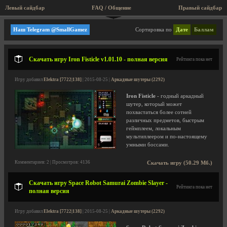
Левый сайдбар
FAQ / Общение
Пра
Аркадные шутеры
Наш Telegram @SmallGamez
Сортировка по
Дате
Баллам
Скачать игру Iron Fisticle v1.01.10 - полная версия
Рейтинга пока нет
Игру добавил
Elektra [7722|138]
| 2015-08-25 |
Аркадные шутеры (2292)
Iron Fisticle
- годный аркадный
шутер, который может
похвастаться более сотней
различных предметов, быстрым
геймплеем, локальным
мультиплеером и по-настоящему
умными боссами.
Комментариев: 2 | Просмотров: 4136
Скачать игру (50.29 Мб.)
Скачать игру Space Robot Samurai Zombie Slayer -
Рейтинга пока нет
полная версия
Игру добавил
Elektra [7722|138]
| 2015-08-25 |
Аркадные шутеры (2292)