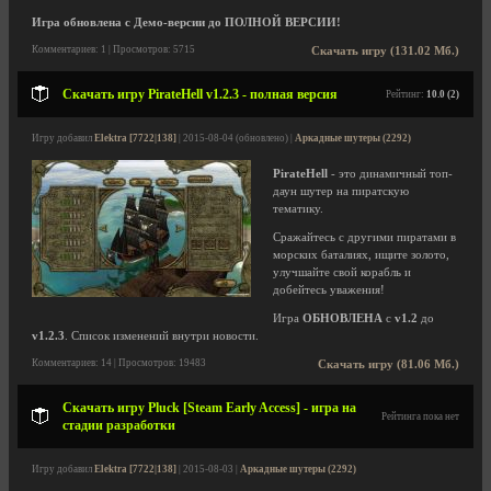
Игра обновлена с Демо-версии до ПОЛНОЙ ВЕРСИИ!
Комментариев: 1 | Просмотров: 5715
Скачать игру (131.02 Мб.)
Скачать игру PirateHell v1.2.3 - полная версия
Рейтинг:
10.0 (2)
Игру добавил
Elektra [7722|138]
| 2015-08-04 (обновлено) |
Аркадные шутеры (2292)
PirateHell
- это динамичный топ-
даун шутер на пиратскую
тематику.
Сражайтесь с другими пиратами в
морских баталиях, ищите золото,
улучшайте свой корабль и
добейтесь уважения!
Игра
ОБНОВЛЕНА
с
v1.2
до
v1.2.3
. Список изменений внутри новости.
Комментариев: 14 | Просмотров: 19483
Скачать игру (81.06 Мб.)
Скачать игру Pluck [Steam Early Access] - игра на
Рейтинга пока нет
стадии разработки
Игру добавил
Elektra [7722|138]
| 2015-08-03 |
Аркадные шутеры (2292)