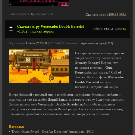
Комментариев: 4 | Просмотров: 5314
Скачать игру (299.99 Мб.)
Скачать игру Westerado: Double Barreled
Рейтинг:
10.0 (5)
| Баллы:
60
v1.0u2 - полная версия
Игру добавил
Elektra [7722|138]
| 2015-07-28 (обновлено) |
Аркадные шутеры (2292)
На персональных компьютерах не
так уж много игр посвященных
Дикому Западу!
Первое, что
приходит в голову -
Gun
,
Desperados
, да пожалуй
Call of
Juarez
. На этом фоне
Westerado:
Double Barreled
выглядит
настоящей отдушиной жанра.
В игре большой открытый мир с индейцами, шерифами, бизонами, пабами и
всем тем, за что так любят
Дикий Запад
, в котором игроку будет чем заняться.
Основная цель же в
Westerado: Double Barreled
найти и убить опасного
преступника виновного в смерти Вашей родни. Сложность заключается в том,
что жители даже боятся называть его имя, не говоря уже о приметах...
Награды:
• "Dutch Game Award - Best Art Direction" Amsterdam, 2013