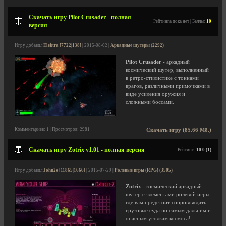
Скачать игру Pilot Crusader - полная
Рейтинга пока нет | Баллы:
10
версия
Игру добавил
Elektra [7722|138]
| 2015-08-02 |
Аркадные шутеры (2292)
Pilot Crusader
- аркадный
космический шутер, выполненный
в ретро-стилистике с тоннами
врагов, различными примочками в
виде усиления оружия и
сложными боссами.
Комментариев: 1 | Просмотров: 2981
Скачать игру (85.66 Мб.)
Скачать игру Zotrix v1.01 - полная версия
Рейтинг:
10.0 (1)
Игру добавил
John2s [11865|1666]
| 2015-07-29 |
Ролевые игры (RPG) (3505)
Zotrix
- космический аркадный
шутер с элементами ролевой игры,
где вам предстоит сопровождать
грузовые суда по самым дальним и
опасным уголкам космоса!