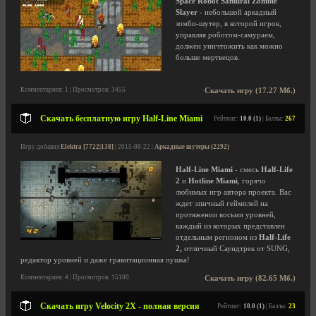
Space Robot Samurai Zombie
Slayer
- небольшой аркадный
зомби-шутер, в которой игрок,
управляя роботом-самураем,
должен уничтожить как можно
больше мертвецов.
Комментариев: 1 | Просмотров: 3455
Скачать игру (17.27 Мб.)
Скачать бесплатную игру Half-Line Miami
Рейтинг:
10.0 (1)
| Баллы:
267
Игру добавил
Elektra [7722|138]
| 2015-08-22 |
Аркадные шутеры (2292)
Half-Line Miami
- смесь
Half-Life
2
и
Hotline Miami
, горячо
любимых игр автора проекта. Вас
ждет эпичный геймплей на
протяжении восьми уровней,
каждый из которых представлен
отдельным регионом из
Half-Life
2,
отличный Саундтрек от SUNG,
редактор уровней и даже гравитационная пушка!
Комментариев: 4 | Просмотров: 15100
Скачать игру (82.65 Мб.)
Скачать игру Velocity 2X - полная версия
Рейтинг:
10.0 (1)
| Баллы:
23