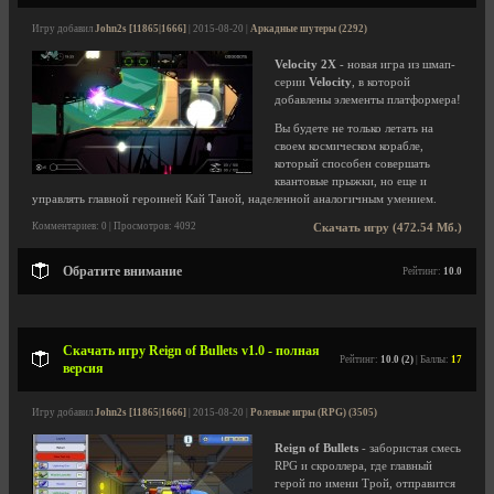
Игру добавил
John2s [11865|1666]
| 2015-08-20 |
Аркадные шутеры (2292)
Velocity 2X
- новая игра из шмап-
серии
Velocity
, в которой
добавлены элементы платформера!
Вы будете не только летать на
своем космическом корабле,
который способен совершать
квантовые прыжки, но еще и
управлять главной героиней Кай Таной, наделенной аналогичным умением.
Комментариев: 0 | Просмотров: 4092
Скачать игру (472.54 Мб.)
Обратите внимание
Рейтинг:
10.0
Скачать игру Reign of Bullets v1.0 - полная
Рейтинг:
10.0 (2)
| Баллы:
17
версия
Игру добавил
John2s [11865|1666]
| 2015-08-20 |
Ролевые игры (RPG) (3505)
Reign of Bullets
- забористая смесь
RPG и скроллера, где главный
герой по имени Трой, отправится