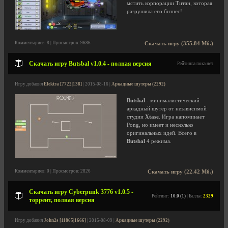
мстить корпорации Титан, которая
разрушила его бизнес!
Комментариев: 8 | Просмотров: 9686
Скачать игру (355.84 Мб.)
Скачать игру Butsbal v1.0.4 - полная версия
Рейтинга пока нет
Игру добавил
Elektra [7722|138]
| 2015-08-16 |
Аркадные шутеры (2292)
Butsbal
- минималистический
аркадный шутер от независимой
студии
Xtase
. Игра напоминает
Pong, но имеет и несколько
оригинальных идей. Всего в
Butsbal
4 режима.
Комментариев: 0 | Просмотров: 2826
Скачать игру (22.42 Мб.)
Скачать игру Cyberpunk 3776 v1.0.5 -
Рейтинг:
10.0 (1)
| Баллы:
2329
торрент, полная версия
Игру добавил
John2s [11865|1666]
| 2015-08-09 |
Аркадные шутеры (2292)