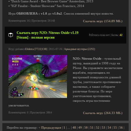
• "Dutch Game Award - Best Browser Game" Amsterdam, 2013
• "IGF Finalist - Student Showcase" San Francisco, 2014
Игра
ОБНОВЛЕНА
с
v1.0
до
v1.0u2
. Список изменений внутри новости.
Комментариев: 16 | Просмотров: 26148
Скачать игру (154.89 Мб.)
Скачать игру N2O: Nitrous Oxide v1.19
Рейтинга пока нет | Баллы:
42
[Steam] - полная версия
Игру добавил
Elektra [7722|138]
| 2015-07-26 |
Аркадные шутеры (2292)
N2O: Nitrous Oxide
- туннельный
шутер, вышедший в 1998 году на
PSone. Вы управляете космическим
кораблём, перемещаясь по
внутренней поверхности длинной
трубы, уничтожаете противников-
насекомых, а также собираете
различные бонусы. По мере
уничтожения противников,
скорость игры постепенно
увеличивается.
Комментариев: 0 | Просмотров: 3864
Скачать игру (264.33 Мб.)
Перейти на страницу:
< Предыдущая
|
1
| ... |
48
|
49
|
50
|
51
|
52
|
53
|
54
|
55
|
56
|