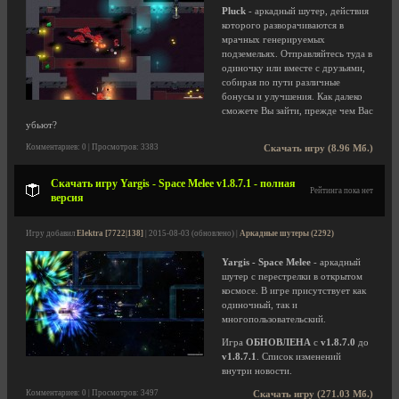
Pluck
- аркадный шутер, действия
которого разворачиваются в
мрачных генерируемых
подземельях. Отправляйтесь туда в
одиночку или вместе с друзьями,
собирая по пути различные
бонусы и улучшения. Как далеко
сможете Вы зайти, прежде чем Вас
убьют?
Комментариев: 0 | Просмотров: 3383
Скачать игру (8.96 Мб.)
Скачать игру Yargis - Space Melee v1.8.7.1 - полная
Рейтинга пока нет
версия
Игру добавил
Elektra [7722|138]
| 2015-08-03 (обновлено) |
Аркадные шутеры (2292)
Yargis - Space Melee
- аркадный
шутер с перестрелки в открытом
космосе. В игре присутствует как
одиночный, так и
многопользовательский.
Игра
ОБНОВЛЕНА
с
v1.8.7.0
до
v1.8.7.1
. Список изменений
внутри новости.
Комментариев: 0 | Просмотров: 3497
Скачать игру (271.03 Мб.)