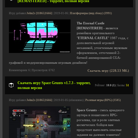
[REMASTERED] - торрент, полная версия
Игру добавил
John2s [11865|1666]
| 2019-01-06 |
Платформеры (вид сбоку) (3991)
The Eternal Castle
[REMASTERED]
- является
римейком оригинального
"
ETERNAL CASTLE
" 1987 года, с
дополнительной игровой
механикой, утонченным звуковым
оформлением, отточенной 2-
битной анимированной CGA-
графикой и модернизированным игровым дизайном!
Комментариев: 6 | Просмотров: 6762
Скачать игру (228.53 Мб.)
Скачать игру Space Grunts v1.7.3 - торрент,
Рейтинг:
10.0 (1)
| Баллы:
51
полная версия
Игру добавил
John2s [11865|1666]
| 2019-01-05 (обновлено) |
Ролевые игры (RPG) (3505)
Space Grunts
- смесь аркадного
шутера и пошагового RPG-
рогалика, где в роли элитных
космических бойцов вам
предстоит выполнять опасные
задания на далеких планетах!