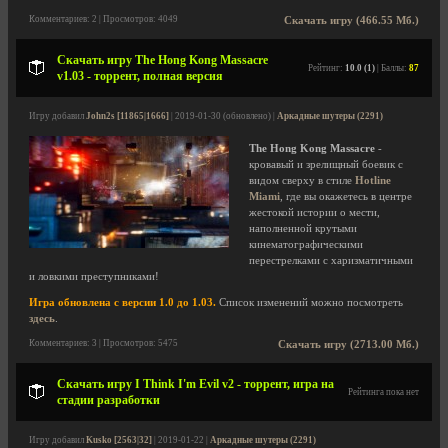
Комментариев: 2 | Просмотров: 4049
Скачать игру (466.55 Мб.)
Скачать игру The Hong Kong Massacre
Рейтинг:
10.0 (1)
| Баллы:
87
v1.03 - торрент, полная версия
Игру добавил
John2s [11865|1666]
| 2019-01-30 (обновлено) |
Аркадные шутеры (2291)
The Hong Kong Massacre
-
кровавый и зрелищный боевик с
видом сверху в стиле
Hotline
Miami
, где вы окажетесь в центре
жестокой истории о мести,
наполненной крутыми
кинематографическими
перестрелками с харизматичными
и ловкими преступниками!
Игра обновлена с версии 1.0 до 1.03.
Список изменений можно посмотреть
здесь
.
Комментариев: 3 | Просмотров: 5475
Скачать игру (2713.00 Мб.)
Скачать игру I Think I'm Evil v2 - торрент, игра на
Рейтинга пока нет
стадии разработки
Игру добавил
Kusko [2563|32]
| 2019-01-22 |
Аркадные шутеры (2291)