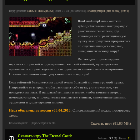
Игру добавил
John2s [11865|1666]
| 2019-01-08 (обновлено) |
Платформеры (вид сбоку) (3991)
RunGunJumpGun
- жесткий
зубодробительный платформер с
реактивным геймплеем, где
используя антигравитационную
пушку вам предстоит прорываться
по ощетинившемуся смертью,
гиперкинетическому миру!
Вас ожидают сумасшедшие
персонажи, простой и одновременно жесткий геймплей, пульсирующее
музыкальное сопровождение и психоделически гипнотическое оформление.
Станьте чемпионом этого двухкнопочного террора!
Весь геймплей базируется на одной очень большой и очень громкой пушке.
Направляйте ее вперед, чтобы расчищать себе путь, уничтожая все, что
попадется на глаза. И направляйте пушку в землю, чтобы взмывать вверх с
помощью отдачи, и преодолевать извилистые туннели, наполненные шипами,
туррелями и циркулярными пилами.
Игра обновлена до версии v05.04.2018.
Список изменений можно посмотреть
здесь
.
Комментариев: 5 | Просмотров: 6394
Скачать игру (81.83 Мб.)
Скачать игру The Eternal Castle
Рейтинг:
9.7 (3)
| Баллы:
51