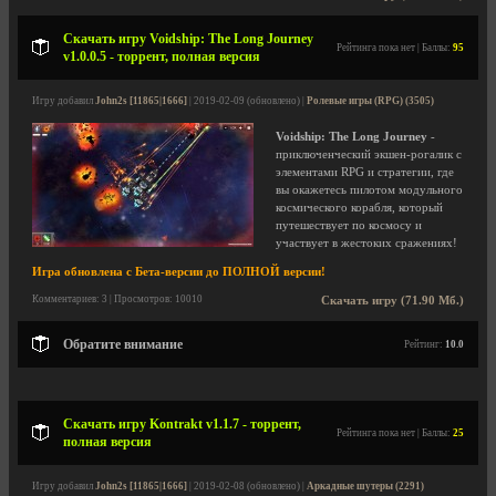
Скачать игру Voidship: The Long Journey
Рейтинга пока нет | Баллы:
95
v1.0.0.5 - торрент, полная версия
Игру добавил
John2s [11865|1666]
| 2019-02-09 (обновлено) |
Ролевые игры (RPG) (3505)
Voidship: The Long Journey
-
приключенческий экшен-рогалик с
элементами RPG и стратегии, где
вы окажетесь пилотом модульного
космического корабля, который
путешествует по космосу и
участвует в жестоких сражениях!
Игра обновлена с Бета-версии до ПОЛНОЙ версии!
Комментариев: 3 | Просмотров: 10010
Скачать игру (71.90 Мб.)
Обратите внимание
Рейтинг:
10.0
Скачать игру Kontrakt v1.1.7 - торрент,
Рейтинга пока нет | Баллы:
25
полная версия
Игру добавил
John2s [11865|1666]
| 2019-02-08 (обновлено) |
Аркадные шутеры (2291)