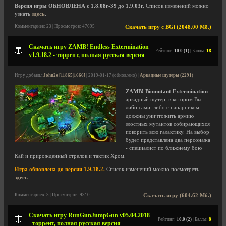
Версия игры ОБНОВЛЕНА с 1.8.08r-39 до 1.9.03r.
Список изменений можно
узнать
здесь
.
Комментариев: 23 | Просмотров: 47695
Скачать игру с BGi (2048.00 Мб.)
Скачать игру ZAMB! Endless Extermination
Рейтинг:
10.0 (1)
| Баллы:
18
v1.9.18.2 - торрент, полная русская версия
Игру добавил
John2s [11865|1666]
| 2019-01-17 (обновлено) |
Аркадные шутеры (2291)
ZAMB! Biomutant Extermination
-
аркадный шутер, в котором Вы
либо сами, либо с напарником
должны уничтожить армию
злостных мутантов собирающихся
покорить всю галактику. На выбор
будет представлена два персонажа
- специалист по ближнему бою
Кай и прирожденный стрелок и тактик Хром.
Игра обновлена до версии 1.9.18.2.
Список изменений можно посмотреть
здесь
.
Комментариев: 3 | Просмотров: 9310
Скачать игру (604.62 Мб.)
Скачать игру RunGunJumpGun v05.04.2018
Рейтинг:
10.0 (2)
| Баллы:
8
- торрент, полная русская версия