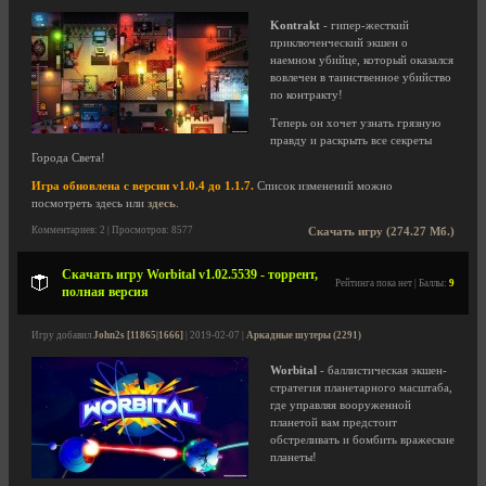
Kontrakt
- гипер-жесткий
приключенческий экшен о
наемном убийце, который оказался
вовлечен в таинственное убийство
по контракту!
Теперь он хочет узнать грязную
правду и раскрыть все секреты
Города Света!
Игра обновлена с версии v1.0.4 до 1.1.7.
Список изменений можно
посмотреть здесь или
здесь
.
Комментариев: 2 | Просмотров: 8577
Скачать игру (274.27 Мб.)
Скачать игру Worbital v1.02.5539 - торрент,
Рейтинга пока нет | Баллы:
9
полная версия
Игру добавил
John2s [11865|1666]
| 2019-02-07 |
Аркадные шутеры (2291)
Worbital
- баллистическая экшен-
стратегия планетарного масштаба,
где управляя вооруженной
планетой вам предстоит
обстреливать и бомбить вражеские
планеты!