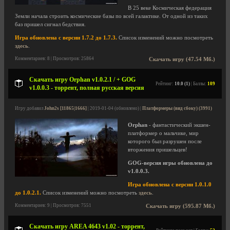
В 25 веке Космическая федерация
Земли начала строить космические базы по всей галактике. От одной из таких
баз пришел сигнал бедствия.
Игра обновлена с версии 1.7.2 до 1.7.3.
Список изменений можно посмотреть
здесь
.
Комментариев: 8 | Просмотров: 25864
Скачать игру (47.54 Мб.)
Скачать игру Orphan v1.0.2.1 / + GOG
Рейтинг:
10.0 (1)
| Баллы:
109
v1.0.0.3 - торрент, полная русская версия
Игру добавил
John2s [11865|1666]
| 2019-01-04 (обновлено) |
Платформеры (вид сбоку) (3991)
Orphan
- фантастический экшен-
платформер о мальчике, мир
которого был разрушен после
вторжения пришельцев!
GOG-версия игры обновлена до
v1.0.0.3.
Игра обновлена с версии 1.0.1.0
до 1.0.2.1.
Список изменений можно посмотреть
здесь
.
Комментариев: 9 | Просмотров: 7551
Скачать игру (595.87 Мб.)
Скачать игру AREA 4643 v1.02 - торрент,