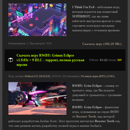
I Think I'm Evil
- небольшая игра,
которая играется как пошаговый
SUPERHOT
, где вы ловко
избегаете выстрелов врагов и сами
стреляете используя механику
манипуляции с течением времени.
Комментариев: 1 | Просмотров: 2533
Скачать игру (106.20 Мб.)
Скачать игру RWBY: Grimm Eclipse
v1.9.03r + 9 DLC - торрент, полная русская
Рейтинг:
8.5 (2)
| Баллы:
369
версия
Игру добавил
Defuser222 [3626|10]
| 2019-01-19 (обновлено) |
Ролевые игры (RPG) (3505)
RWBY: Grim Eclipse
- слэшер от
третьего лица, где Вы играете
девушкой и сражаетесь с грозными
волками.
RWBY: Grim Eclipse
- фанатская
игра, основанная на серии RWBY
от
Rooster Teeth
, над которой
работает разработчик Jordan Scott. Этот прототип впечатлил
Rooster Teeth
так,
что они решили начать разработку полной игры и наняли Jordan'а.