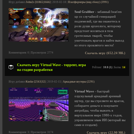
Игру добавил
John2s [11865|1666]
| 2019-02-18 |
Платформеры (вид сбоку) (3991)
Soul Grabber
- забавный beat'em
up со случайной генерацией
подземелий, где вы окажетесь в
роли души археолога, которому
предстоит вселяться в тела
гротескных тварей, чтобы
уничтожать врагов и найти выход
из этого проклятого места!
Комментариев: 0 | Просмотров: 2774
Скачать игру (652.24 Мб.)
Скачать игру Virtual Wave - торрент, игра
Рейтинг:
10.0 (1)
| Баллы:
14
на стадии разработки
Игру добавил
Kusko [2563|32]
| 2019-02-15 |
Аркадные шутеры (2291)
Virtual Wave
- быстрый
олдскульный аркадный аренный
шутер, где вы стреляете во врагов,
собираете деньги и покупаете
апгрейды, чтобы выжить в
виртуальном мире 1980-х годов,
управляемом злым ИИ (который вы
сами и создали).
Комментариев: 3 | Просмотров: 3174
Скачать игру (22.90 Мб.)