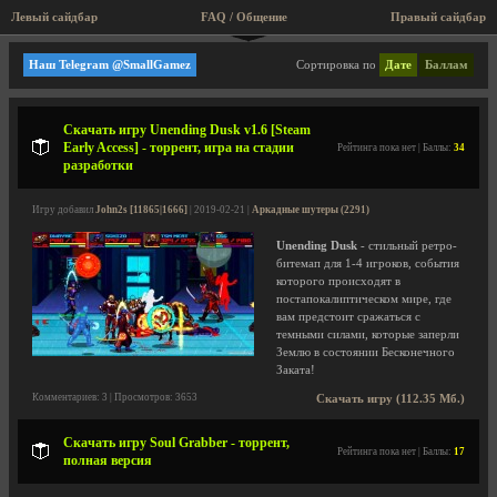
Левый сайдбар
FAQ / Общение
Пра
Аркадные шутеры
Наш Telegram @SmallGamez
Сортировка по
Дате
Баллам
Скачать игру Unending Dusk v1.6 [Steam
Early Access] - торрент, игра на стадии
Рейтинга пока нет | Баллы:
34
разработки
Игру добавил
John2s [11865|1666]
| 2019-02-21 |
Аркадные шутеры (2291)
Unending Dusk
- стильный ретро-
битемап для 1-4 игроков, события
которого происходят в
постапокалиптическом мире, где
вам предстоит сражаться с
темными силами, которые заперли
Землю в состоянии Бесконечного
Заката!
Комментариев: 3 | Просмотров: 3653
Скачать игру (112.35 Мб.)
Скачать игру Soul Grabber - торрент,
Рейтинга пока нет | Баллы:
17
полная версия