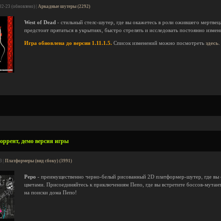
02-23 (обновлено) |
Аркадные шутеры (2292)
West of Dead
- стильный стелс-шутер, где вы окажетесь в роли ожившего мертве
предстоит прятаться в укрытиях, быстро стрелять и исследовать постоянно изме
Игра обновлена до версии 1.11.1.5.
Список изменений можно посмотреть
здесь
.
торрент, демо версия игры
3 |
Платформеры (вид сбоку) (3991)
Pepo
- преимущественно черно-белый рисованный 2D платформер-шутер, где вы с
цветами. Присоединяйтесь к приключениям Пепо, где вы встретите боссов-мутант
на поиски дома Пепо!