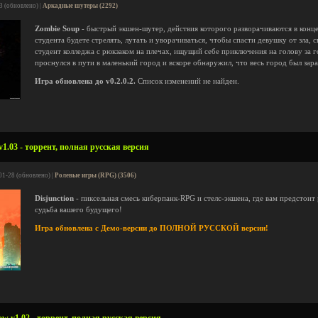
3 (обновлено) |
Аркадные шутеры (2292)
Zombie Soup
- быстрый экшен-шутер, действия которого разворачиваются в конце 
студента будете стрелять, лутать и уворачиваться, чтобы спасти девушку от зла,
студент колледжа с рюкзаком на плечах, ищущий себе приключения на голову за
проснулся в пути в маленький город и вскоре обнаружил, что весь город был зар
Игра обновлена до v0.2.0.2.
Список изменений не найден.
v1.03 - торрент, полная русская версия
01-28 (обновлено) |
Ролевые игры (RPG) (3506)
Disjunction
- пиксельная смесь киберпанк-RPG и стелс-экшена, где вам предстоит 
судьба вашего будущего!
Игра обновлена с Демо-версии до ПОЛНОЙ РУССКОЙ версии!