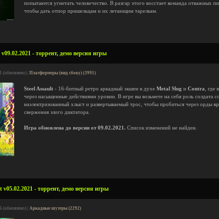
попытаются угнетать человечество. В разгар этого восстает команда отважных п
чтобы дать отпор пришельцам и их летающим тарелкам.
 v09.02.2021 - торрент, демо версия игры
1 (обновлено) |
Платформеры (вид сбоку) (3991)
Steel Assault
- 16-битный ретро аркадный экшен в духе
Metal Slug
и
Contra
, где
через насыщенные действиями уровни. В игре вы возьмете на себя роль солдата с
наэлектризованный хлыст и развертываемый трос, чтобы пробиться через орды вр
свержения злого диктатора.
Игра обновлена до версии от 09.02.2021.
Список изменений не найден.
v05.02.2021 - торрент, демо версия игры
6 (обновлено) |
Аркадные шутеры (2292)