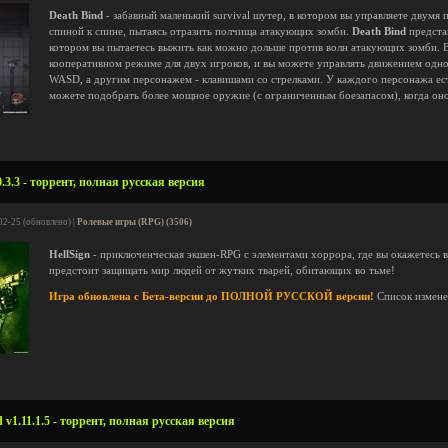
Death Bind
- забавный маленький survival шутер, в котором вы управляете двумя 
спиной к спине, пытаясь отразить полчища атакующих зомби.
Death Bind
представ
котором вы пытаетесь выжить как можно дольше против волн атакующих зомби. В 
кооперативном режиме для двух игроков, и вы можете управлять движением одн
WASD, а другим персонажем - клавишами со стрелками. У каждого персонажа ес
можете подобрать более мощное оружие (с ограниченным боезапасом), когда оно 
0.3.3 - торрент, полная русская версия
02-25 (обновлено) |
Ролевые игры (RPG) (3506)
HellSign
- приключенческая экшен-RPG с элементами хоррора, где вы окажетесь в
предстоит защищать мир людей от жутких тварей, обитающих во тьме!
Игра обновлена с Бета-версии до ПОЛНОЙ РУССКОЙ версии!
Список измен
 v1.11.1.5 - торрент, полная русская версия