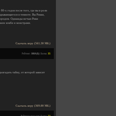
80-х годов после того, где вы в роли
 скрывающегося в темноте. Вы Рикки,
 городом. Однажды ночью Рики
ажен зомби и монстрами.
Скачать игру (561.30 Мб.)
Рейтинг:
10.0 (1)
| Баллы:
35
разгадать тайну, от которой зависит
Скачать игру (369.00 Мб.)