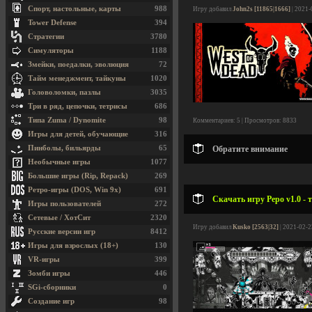
Спорт, настольные, карты
988
Игру добавил
John2s [11865|1666]
| 2021-
Tower Defense
394
Стратегии
3780
Симуляторы
1188
Змейки, поедалки, эволюция
72
Тайм менеджмент, тайкуны
1020
Головоломки, пазлы
3035
Три в ряд, цепочки, тетрисы
686
Типа Zuma / Dynomite
98
Комментариев: 5 | Просмотров: 8833
Игры для детей, обучающие
316
Пинболы, бильярды
65
Обратите внимание
Необычные игры
1077
Большие игры (Rip, Repack)
269
Ретро-игры (DOS, Win 9x)
691
Скачать игру Pepo v1.0 - 
Игры пользователей
272
Сетевые / ХотСит
2320
Игру добавил
Kusko [2563|32]
| 2021-02-2
Русские версии игр
8412
Игры для взрослых (18+)
130
VR-игры
399
Зомби игры
446
SGi-сборники
0
Создание игр
98