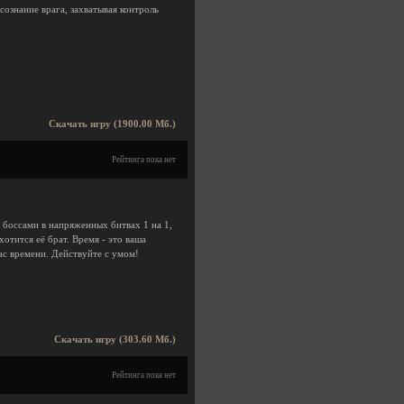
сознание врага, захватывая контроль
Скачать игру (1900.00 Мб.)
Рейтинга пока нет
и боссами в напряженных битвах 1 на 1,
хотится её брат. Время - это ваша
ас времени. Действуйте с умом!
Скачать игру (303.60 Мб.)
Рейтинга пока нет