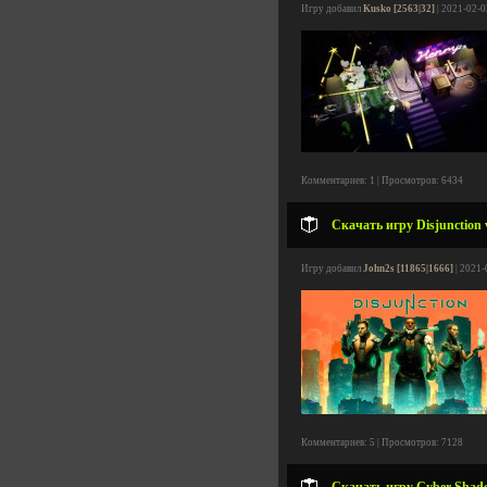
Игру добавил
Kusko [2563|32]
| 2021-02-0
Комментариев: 1 | Просмотров: 6434
Скачать игру Disjunction 
Игру добавил
John2s [11865|1666]
| 2021-
Комментариев: 5 | Просмотров: 7128