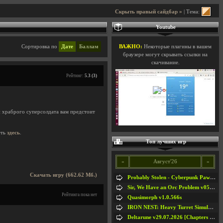
Скрыть правый сайдбар »
| Тема:
Youtube
Сортировка по
Дате
Баллам
ВАЖНО:
Некоторые плагины в вашем
браузере могут скрывать ссылки на
скачивание.
Рейтинг:
5.3 (3)
ли храброго суперсолдата вам предстоит
еть
здесь
.
Топ лучших игр
«
Август'26
»
Скачать игру (662.62 Мб.)
Probably Stolen - Cyberpunk Pawnshop Simulator v048c [Playtest]
Sir, We Have an Orc Problem v05.08.2026
Рейтинга пока нет
Quasimorph v1.0.566s
IRON NEST: Heavy Turret Simulator v1.0a
Deltarune v29.07.2026 [Chapters 1-5] / + RUS [Chapters 1-5]