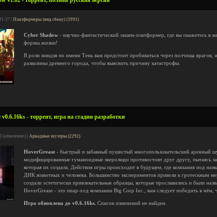
w v1.02 - торрент, полная русская версия
01-27 |
Платформеры (вид сбоку) (3991)
Cyber Shadow
- научно-фантастический экшен-платформер, где вы окажетесь в м
формы жизни!
В роли ниндзя по имени Тень вам предстоит пробиваться через полчища врагов, и
развалины древнего города, чтобы выяснить причину катастрофы.
v0.6.16ks - торрент, игра на стадии разработки
3 (обновлено) |
Аркадные шутеры (2292)
HoverGrease
- быстрый и забавный пушистый многопользовательский аренный шу
модифицированные гуманоидные зверолюди противостоят друг другу, пытаясь за
которая их создала. Действия игры происходит в будущем, где компания под назв
ДНК животных и человека. Большинство экспериментов привели к гротескным ме
создали эстетически привлекательные образцы, которые прославились и были назва
HoverGrease - это пиар-ход компании Big Corp Inc., вам следует победить в нём,
Игра обновлена до v0.6.16ks.
Список изменений не найден.