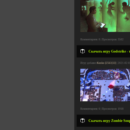
Комментариев: 0 | Просмотров: 3502
Скачать игру Godstrike - 
Игру добавил
Kusko [2563|32]
| 2021-02-0
Комментариев: 0 | Просмотров: 1918
Скачать игру Zombie Soup 