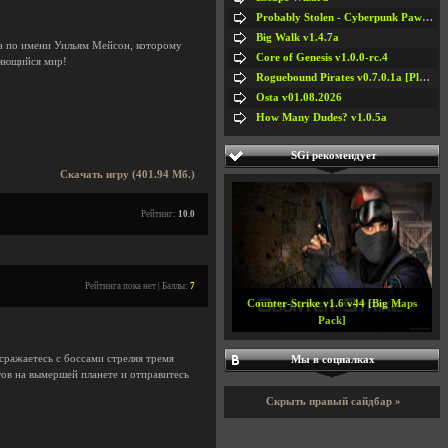
Probably Stolen - Cyberpunk Pawnshop Simulator v048c [Playtest]
Big Walk v1.4.7a
ца по имени Уильям Мейсон, которому
Core of Genesis v1.0.0-rc.4
няющийся мир!
Roguebound Pirates v0.7.0.1a [Playtest]
Osta v01.08.2026
How Many Dudes? v1.0.5a
SGi рекомендует
Скачать игру (401.94 Мб.)
Рейтинг:
10.0
Рейтинга пока нет | Баллы:
7
Counter-Strike v1.6 v44 [Big Maps
Pack]
ражаетесь с боссами стреляя тремя
Мы в социалках
ов на вымершей планете и отправитесь
Скрыть правый сайдбар »