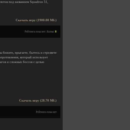
илотов под названием Squadron 51,
Скачать игру (1900.00 Мб.)
Рейтинга пока нет | Баллы:
8
 вы бежите, прыгаете, бьетесь и стреляете
опротивления, который использует
агов и сложных боссов с целью
Скачать игру (28.70 Мб.)
Рейтинга пока нет