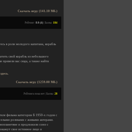
Скачать игру (141.10 Мб.)
Рейтинг:
8.0 (4)
| Баллы:
184
есь в роли молодого капитана, корабль
атить свой корабль из небольшого
е привели вас сюда, а также найти
ь
здесь
.
Скачать игру (1259.00 Мб.)
Рейтинга пока нет | Баллы:
28
стиле фильма категории Б 1950-х годов с
селыми роликами с живыми актерами.
инопланетяне и предложили союз с
окажут свое истинное лицо и