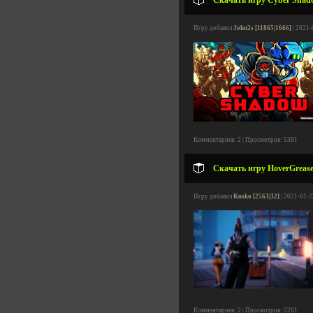
Скачать игру Cyber Shado
Игру добавил
John2s [11865|1666]
| 2021-
Комментариев: 2 | Просмотров: 5381
Скачать игру HoverGrease 
Игру добавил
Kusko [2563|32]
| 2021-01-2
Комментариев: 2 | Просмотров: 5201