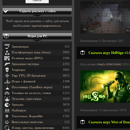
Скрыть рекламу с сайта
Чтоб скрыть всю рекламу с сайта, для начала
необходимо
зарегистрироваться
.
Игры для PC
Комментариев: 0 | Просмотров: 5507
Арканоиды
155
Платформеры (вид сбоку)
3991
Скачать игру HellSign v1.
Ролевые игры (RPG)
3506
Аркадные шутеры
2292
Игру добавил
John2s [11865|1666]
| 2021-
Хорроры
1885
Тир, FPS, 3D-бродилки
4015
Игры с физикой
1308
Песочницы (Sandbox-игры)
1404
Техника на колесах, гонки
1223
Леталки, скроллеры
1029
Аркады
3070
Файтинги
625
Комментариев: 71 | Просмотров: 70470
Текстовые, Roguelike
1701
Скачать игру West of Dead
Визуальные новеллы
215
Я ищу, квесты, приключения
6441