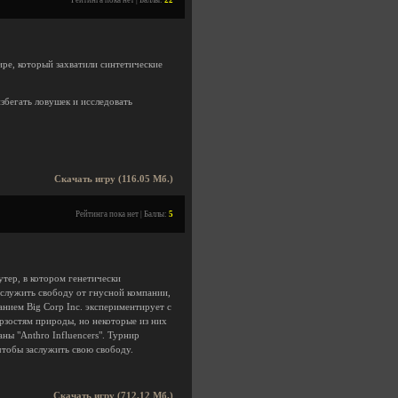
Рейтинга пока нет | Баллы:
22
ире, который захватили синтетические
збегать ловушек и исследовать
Скачать игру (116.05 Мб.)
Рейтинга пока нет | Баллы:
5
тер, в котором генетически
служить свободу от гнусной компании,
анием Big Corp Inc. экспериментирует с
рзостям природы, но некоторые из них
ны "Anthro Influencers". Турнир
 чтобы заслужить свою свободу.
Скачать игру (712.12 Мб.)