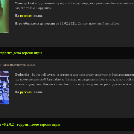
Memory Lost
– брутальный шутер о кибер-убийце, который способен вселяться в 
над его телом и оружием.
На
русском
языке.
Игра обновлена до версии от 05.02.2021.
Список изменений не найден.
торрент, демо версия игры
3 |
Аркадные шутеры (2292)
Godstrike
- bullet hell шутер, в котором вам предстоит сразиться с безжалостным
где время решает всё! Сыграйте за Талаала, последнюю из Вестников, за которой о
валюта и здоровье. Покупая способности и получая урон, вы расходуете свой зап
На
русском
языке.
v0.2.0.2 - торрент, демо версия игры