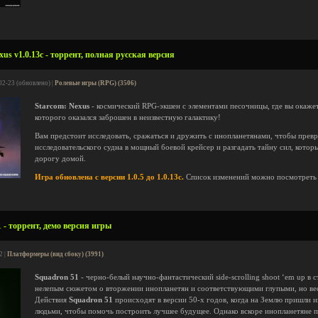
us v1.0.13c - торрент, полная русская версия
02-23 (обновлено) |
Ролевые игры (RPG) (3506)
Starcom: Nexus
- космический RPG-экшен с элементами песочницы, где вы окажет
которого оказался заброшен в неизвестную галактику!
Вам предстоит исследовать, сражаться и дружить с инопланетянами, чтобы превр
исследовательского судна в мощный боевой крейсер и разгадать тайну сил, которы
дорогу домой.
Игра обновлена с версии 1.0.5 до 1.0.13c.
Список изменений можно посмотрет
 - торрент, демо версия игры
2 |
Платформеры (вид сбоку) (3991)
Squadron 51
- черно-белый научно-фантастический side-scrolling shoot ‘em up в 
нелепым сюжетом о вторжении инопланетян и соответствующими глупыми, но ве
Действия
Squadron 51
происходят в версии 50-х годов, когда на Землю пришли 
людьми, чтобы помочь построить лучшее будущее. Однако вскоре инопланетяне п