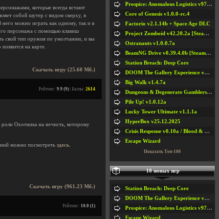
Prospice: Anomalous Logistics v97 [Playtest]
персонажами, которые всегда встают
Core of Genesis v1.0.0-rc.4
ляет собой шутер с видом сверху, в
него можно играть как одному, так и в
Factorio v2.1.14b + Space Age DLC
ого персонажа с помощью клавиш
Project Zomboid v42.20.2a [Steam Early Access]
ть свой тип оружия по умолчанию, и вы
Ostranauts v1.0.0.7a
появится на карте.
BeamNG Drive v0.39.4.0b [Steam Early Access]
Station Breach: Deep Core
Скачать игру (25.60 Мб.)
DOOM The Gallery Experience v1.4.2
Big Walk v1.4.7a
Рейтинг:
9.9 (9)
| Баллы:
2614
Dungeons & Degenerate Gamblers v2.0.2a
Pile Up! v1.0.12a
Lucky Tower Ultimate v1.1.1a
HyperBox v25.12.2025
 роли Охотника на нечисть, которому
Crisis Response v0.10a / Blood & Bullet
Escape Wizard
ений можно посмотреть
здесь
.
Показать Топ-100
10 новых игр
Скачать игру (961.23 Мб.)
Station Breach: Deep Core
DOOM The Gallery Experience v1.4.2
Рейтинг:
10.0 (1)
Prospice: Anomalous Logistics v97 [Playtest]
Escape Wizard