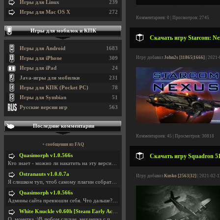
Игры для Linux
239
Игры для Mac OS X
272
Комментариев: 0 | Просмотров: 2745
Игры для мобилок и КПК
Скачать игру Starcom: Nex
Игры для Android
1683
Игру добавил
John2s [11865|1666]
| 2021-
Игры для iPhone
309
Игры для iPad
24
Java-игры для мобилки
231
Игры для КПК (Pocket PC)
78
Игры для Symbian
51
Русские версии игр
563
Последние комментарии
Комментариев: 45 | Просмотров: 30818
+ сообщения из FAQ
Quasimorph v1.0.566s
Скачать игру Squadron 51
Кто знает - можно ли накатить на эту версию моды?
Ostranauts v1.0.0.7a
Игру добавил
Kusko [2563|32]
| 2021-02-1
Я слишком туп, чтоб самому плагин собрать. И что-т
Quasimorph v1.0.566s
Админы сайта превзошли себя. Что дальше? Засунь се
White Knuckle v0.60h [Steam Early Access]
О. монетка ;)В любом случае, механика с поиском мо