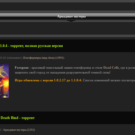
Аркадные шутеры
1.0.4 - торрент, полная русская версия
03-02 (обновлено) |
Платформеры (вид сбоку) (3991)
Foregone
- красивый пиксельный экшен-платформер в стиле
Dead Cells
, где в ро
защитить свой город от нападения разрушительной темной силы!
Игра обновлена с версии 1.0.2.17 до 1.1.0.4.
Список изменений можно посмотр
Death Bind - торрент
1 |
Аркадные шутеры (2292)