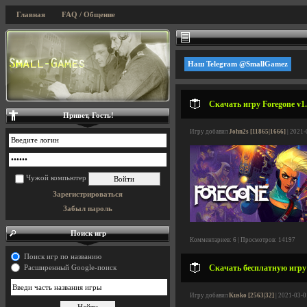
Главная
FAQ / Общение
Наш Telegram @SmallGamez
Скачать игру Foregone v1.
Привет, Гость!
Игру добавил
John2s [11865|1666]
| 2021-
Чужой компьютер
Зарегистрироваться
Забыл пароль
Поиск игр
Комментариев: 6 | Просмотров: 14197
Поиск игр по названию
Скачать бесплатную игру 
Расширенный Google-поиск
Игру добавил
Kusko [2563|32]
| 2021-03-0