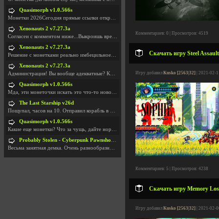
Quasimorph v1.0.566s
Монетки 2026Сегодня прямые ссылки открываются посл
Xenonauts 2 v7.27.3a
Комментариев: 0 | Просмотров: 4519
Согласен с комментом ниже...Выкроишь время чтобы з
Xenonauts 2 v7.27.3a
Скачать игру Steel Assault
Решение с монетками реально имбецильное. Как сдела
Xenonauts 2 v7.27.3a
Игру добавил
Kusko [2563|32]
| 2021-02-1
Администрация! Вы вообще адекватные? Какие монетки
Quasimorph v1.0.566s
Мда, эти монеточки искать это что-то новое в сфере
The Last Starship v26d
Пощупал, часов на 10. Отправил корабль в другую Га
Quasimorph v1.0.566s
Какие еще монетки? Что за чущь, дайте нормально ск
Probably Stolen - Cyberpunk Pawnshop Simulator v048c [Playtest]
Весьма занятная демка. Очень разнообразные механик
Комментариев: 5 | Просмотров: 4238
Скачать игру Memory Lost 
Игру добавил
Kusko [2563|32]
| 2021-02-0