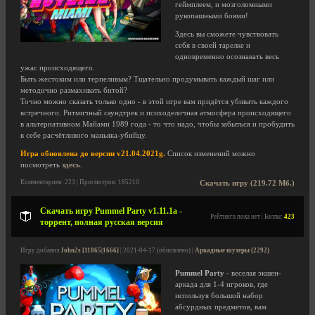
геймплеем, и мозголомными
рукопашными боями!
Здесь вы сможете чувствовать
себя в своей тарелке и
одновременно осознавать весь
ужас происходящего.
Быть жестоким или терпеливым? Тщательно продумывать каждый шаг или
методично размахивать битой?
Точно можно сказать только одно - в этой игре вам придётся убивать каждого
встречного. Ритмичный саундтрек и психоделичная атмосфера происходящего
в альтернативном Майами 1989 года - то что надо, чтобы забыться и пробудить
в себе расчётливого маньяка-убийцу.
Игра обновлена до версии v21.04.2021g.
Список изменений можно
посмотреть
здесь
.
Комментариев: 223 | Просмотров: 185210
Скачать игру (219.72 Мб.)
Скачать игру Pummel Party v1.11.1a -
Рейтинга пока нет | Баллы:
423
торрент, полная русская версия
Игру добавил
John2s [11865|1666]
| 2021-04-17 (обновлено) |
Аркадные шутеры (2292)
Pummel Party
- веселая экшен-
аркада для 1-4 игроков, где
используя большой набор
абсурдных предметов, вам