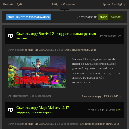
Левый сайдбар
FAQ / Общение
Правый сайдбар
Аркадные шутеры
Наш Telegram @SmallGamez
Сортировка по
Дате
Баллам
Скачать игру Survival Z - торрент, полная русская
Рейтинга пока нет
версия
Игру добавил
John2s [11865|1666]
| 2021-04-28 |
Аркадные шутеры (2292)
Survival Z
- аркадный survival-
экшен со случайной генерацией
уровней, где вам понадобятся
смекалка, отвага и меткость, чтобы
выжить во время зомби-
апокалипсиса!
Комментариев: 0 | Просмотров: 3591
Скачать игру (193.75 Мб.)
Скачать игру MagicMaker v1.0.17 -
Рейтинг:
9.3 (21)
| Баллы:
589
торрент, полная версия
Игру добавил
John2s [11865|1666]
| 2021-04-28 (обновлено) |
Платформеры (вид сбоку) (3991)