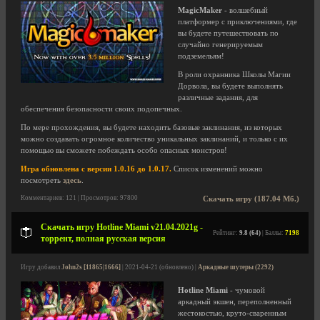
MagicMaker
- волшебный
платформер с приключениями, где
вы будете путешествовать по
случайно генерируемым
подземельям!
В роли охранника Школы Магии
Дорвола, вы будете выполнять
различные задания, для
обеспечения безопасности своих подопечных.
По мере прохождения, вы будете находить базовые заклинания, из которых
можно создавать огромное количество уникальных заклинаний, и только с их
помощью вы сможете побеждать особо опасных монстров!
Игра обновлена с версии 1.0.16 до 1.0.17.
Список изменений можно
посмотреть
здесь
.
Комментариев: 121 | Просмотров: 97800
Скачать игру (187.04 Мб.)
Скачать игру Hotline Miami v21.04.2021g -
Рейтинг:
9.8 (64)
| Баллы:
7198
торрент, полная русская версия
Игру добавил
John2s [11865|1666]
| 2021-04-21 (обновлено) |
Аркадные шутеры (2292)
Hotline Miami
- чумовой
аркадный экшен, переполненный
жестокостью, круто-сваренным