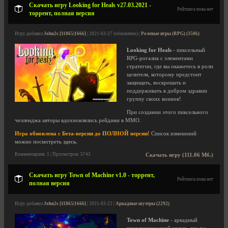
Скачать игру Looking for Heals v27.03.2021 -
Рейтинга пока нет
торрент, полная версия
Игру добавил
John2s [11865|1666]
| 2021-03-27 (обновлено) |
Ролевые игры (RPG) (3506)
Looking for Heals
- пиксельный
RPG-рогалик с элементами
стратегии, где вы окажетесь в роли
целителя, которому предстоит
защищать, воскрешать и
поддерживать в добром здравии
группу своих воинов!
При создании этого пиксельного
челленджа авторы вдохновлялись рейдами в MMO.
Игра обновлена с Бета-версии до ПОЛНОЙ версии!
Список изменений
можно посмотреть
здесь
.
Комментариев: 1 | Просмотров: 5743
Скачать игру (111.06 Мб.)
Скачать игру Town of Machine v1.0 - торрент,
Рейтинга пока нет
полная версия
Игру добавил
John2s [11865|1666]
| 2021-03-22 |
Аркадные шутеры (2292)
Town of Machine
- аркадный