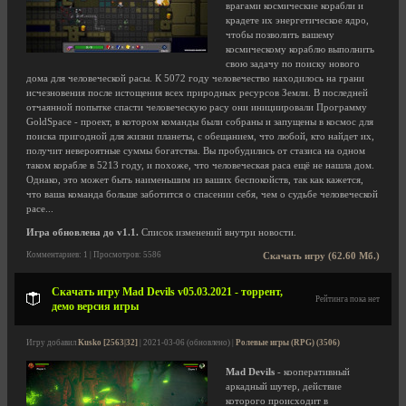
врагами космические корабли и
крадете их энергетическое ядро,
чтобы позволить вашему
космическому кораблю выполнить
свою задачу по поиску нового
дома для человеческой расы. К 5072 году человечество находилось на грани
исчезновения после истощения всех природных ресурсов Земли. В последней
отчаянной попытке спасти человеческую расу они инициировали Программу
GoldSpace - проект, в котором команды были собраны и запущены в космос для
поиска пригодной для жизни планеты, с обещанием, что любой, кто найдет их,
получит невероятные суммы богатства. Вы пробудились от стазиса на одном
таком корабле в 5213 году, и похоже, что человеческая раса ещё не нашла дом.
Однако, это может быть наименьшим из ваших беспокойств, так как кажется,
что ваша команда больше заботится о спасении себя, чем о судьбе человеческой
расе...
Игра обновлена до v1.1.
Список изменений внутри новости.
Комментариев: 1 | Просмотров: 5586
Скачать игру (62.60 Мб.)
Скачать игру Mad Devils v05.03.2021 - торрент,
Рейтинга пока нет
демо версия игры
Игру добавил
Kusko [2563|32]
| 2021-03-06 (обновлено) |
Ролевые игры (RPG) (3506)
Mad Devils
- кооперативный
аркадный шутер, действие
которого происходит в