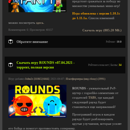
предстоит сражаться за победу во
множестве уникальных мини-игр!
Игра обновлена с версии 1.10.1c
до 1.11.1a.
Список изменений
можно посмотреть
здесь
.
Комментариев: 6 | Просмотров: 40157
Скачать игру (885.20 Мб.)
Обратите внимание
Рейтинг:
10.0
Скачать игру ROUNDS v07.04.2021 -
Рейтинга пока нет | Баллы:
34
торрент, полная версия
Игру добавил
John2s [11865|1666]
| 2021-04-07 |
Платформеры (вид сбоку) (3991)
ROUNDS
- увлекательный PvP-
шутер с roguelike-элементами от
создателей
TABS
, где каждый
следующий раунд будет
становиться еще напряженней!
Проигравший игрок в каждом
раунде будет разблокировать
крутые улучшения, которые усилят
его бойца и помогут противостоять сопернику.