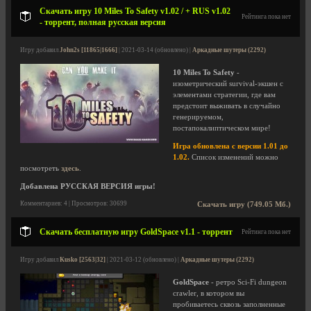
Скачать игру 10 Miles To Safety v1.02 / + RUS v1.02
Рейтинга пока нет
- торрент, полная русская версия
Игру добавил
John2s [11865|1666]
| 2021-03-14 (обновлено) |
Аркадные шутеры (2292)
10 Miles To Safety
-
изометрический survival-экшен с
элементами стратегии, где вам
предстоит выживать в случайно
генерируемом,
постапокалиптическом мире!
Игра обновлена с версии 1.01 до
1.02.
Список изменений можно
посмотреть
здесь
.
Добавлена РУССКАЯ ВЕРСИЯ игры!
Комментариев: 4 | Просмотров: 30699
Скачать игру (749.05 Мб.)
Скачать бесплатную игру GoldSpace v1.1 - торрент
Рейтинга пока нет
Игру добавил
Kusko [2563|32]
| 2021-03-12 (обновлено) |
Аркадные шутеры (2292)
GoldSpace
- ретро Sci-Fi dungeon
crawler, в котором вы
пробиваетесь сквозь заполненные