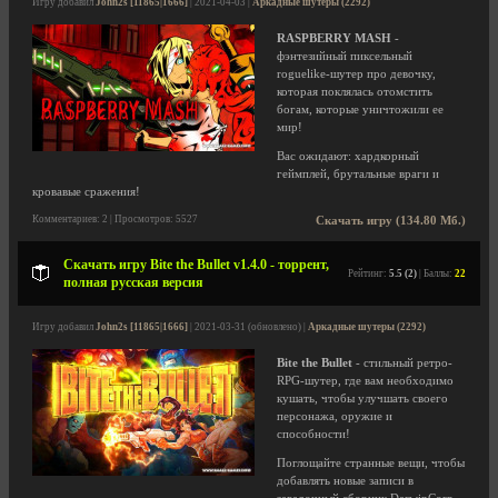
Игру добавил
John2s [11865|1666]
| 2021-04-03 |
Аркадные шутеры (2292)
RASPBERRY MASH
-
фэнтезийный пиксельный
roguelike-шутер про девочку,
которая поклялась отомстить
богам, которые уничтожили ее
мир!
Вас ожидают: хардкорный
геймплей, брутальные враги и
кровавые сражения!
Комментариев: 2 | Просмотров: 5527
Скачать игру (134.80 Мб.)
Скачать игру Bite the Bullet v1.4.0 - торрент,
Рейтинг:
5.5 (2)
| Баллы:
22
полная русская версия
Игру добавил
John2s [11865|1666]
| 2021-03-31 (обновлено) |
Аркадные шутеры (2292)
Bite the Bullet
- стильный ретро-
RPG-шутер, где вам необходимо
кушать, чтобы улучшать своего
персонажа, оружие и
способности!
Поглощайте странные вещи, чтобы
добавлять новые записи в