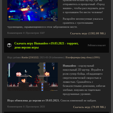
приключенческий шутер, где вы
отправитесь в призрачный «Город
машин», чтобы расследовать дело
о пропавшем без вести человеке!
Раскройте неописуемые ужасы и
сразитесь с гротескными
чудовищами, скрывающимися в этом заброшенном месте.
Комментариев: 0 | Просмотров: 3587
Скачать игру (1382.00 Мб.)
Скачать игру Humanless v19.03.2021 - торрент,
Рейтинга пока нет
демо версия игры
Игру добавил
Kusko [2563|32]
| 2021-03-20 (обновлено) |
Платформеры (вид сбоку) (3991)
Humanless
- олдскульный
пиксельный 2D шутер. Играйте в
роли супер-бойца, обладающего
сверхчеловеческой скоростью и
ловкостью. Сражайтесь с
безжалостными демонами, избегая
злобных ловушек на тщательно
продуманных уровнях.
Игра обновлена до версии от 19.03.2021.
Список изменений не найден.
Комментариев: 0 | Просмотров: 2633
Скачать игру (79.09 Мб.)