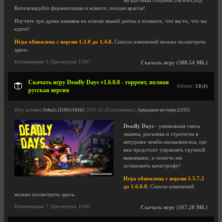
загадочный сборник DarwinCorp.
Катализируйте ферментацию в животе, поедая врагов!
Изучите три древа навыков на основе вашей диеты и помните, что вы то, что вы
едите!
Игра обновлена с версии 1.3.0 до 1.4.0.
Список изменений можно посмотреть
здесь
.
Комментариев: 3 | Просмотров: 11007
Скачать игру (388.54 Мб.)
Скачать игру Deadly Days v1.6.0.0 - торрент, полная
Рейтинг:
3.0 (1)
русская версия
Игру добавил
John2s [11865|1666]
| 2021-03-29 (обновлено) |
Аркадные шутеры (2292)
Deadly Days
- уникальная смесь
экшена, рогалика и стратегии в
антураже зомби-апокалипсиса, где
вам предстоит управлять группой
выживших, и помочь им
остановить катастрофу!
Игра обновлена с версии 1.5.7.2
до 1.6.0.0.
Список изменений
можно посмотреть
здесь
.
Комментариев: 7 | Просмотров: 15465
Скачать игру (167.28 Мб.)