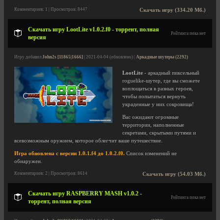
Комментариев: 1 | Просмотров: 8447
Скачать игру (334.20 Мб.)
Скачать игру LootLite v1.0.2.f0 - торрент, полная
Рейтинга пока нет
версия
Игру добавил
John2s [11865|1666]
| 2021-04-04 (обновлено) |
Аркадные шутеры (2292)
LootLite
- аркадный пиксельный
roguelike-шутер, где вы сможете
воплощаться в разных героев,
чтобы попытаться вернуть
украденные у них сокровища!
Вас ожидают огромные
территории, наполненные
секретами, скрытыми путями и
всевозможным оружием, которое облегчит ваше путешествие.
Игра обновлена с версии 1.0.1.f4 до 1.0.2.f0.
Список изменений не
обнаружен.
Комментариев: 2 | Просмотров: 8614
Скачать игру (54.03 Мб.)
Скачать игру RASPBERRY MASH v1.0.2 -
Рейтинга пока нет
торрент, полная версия